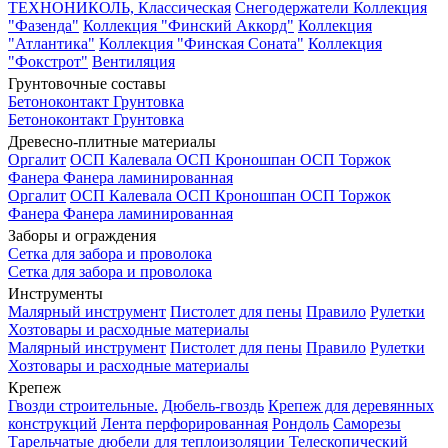
ТЕХНОНИКОЛЬ, Классическая
Снегодержатели
Коллекция
"Фазенда"
Коллекция "Финский Аккорд"
Коллекция
"Атлантика"
Коллекция "Финская Соната"
Коллекция
"Фокстрот"
Вентиляция
Грунтовочные составы
Бетоноконтакт
Грунтовка
Бетоноконтакт
Грунтовка
Древесно-плитные материалы
Оргалит
ОСП Калевала
ОСП Кроношпан
ОСП Торжок
Фанера
Фанера ламинированная
Оргалит
ОСП Калевала
ОСП Кроношпан
ОСП Торжок
Фанера
Фанера ламинированная
Заборы и ограждения
Сетка для забора и проволока
Сетка для забора и проволока
Инструменты
Малярный инструмент
Пистолет для пены
Правило
Рулетки
Хозтовары и расходные материалы
Малярный инструмент
Пистолет для пены
Правило
Рулетки
Хозтовары и расходные материалы
Крепеж
Гвозди строительные.
Дюбель-гвоздь
Крепеж для деревянных
конструкций
Лента перфорированная
Рондоль
Саморезы
Тарельчатые дюбели для теплоизоляции
Телескопический