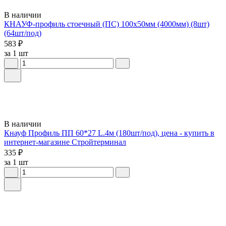
В наличии
КНАУФ-профиль стоечный (ПС) 100x50мм (4000мм) (8шт)
(64шт/под)
583 ₽
за 1 шт
В наличии
Кнауф Профиль ПП 60*27 L.4м (180шт/под), цена - купить в
интернет-магазине Стройтерминал
335 ₽
за 1 шт