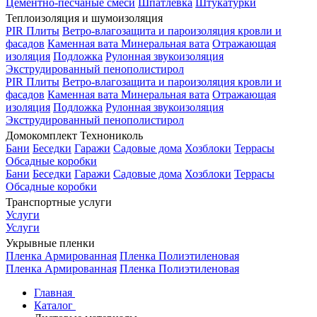
Цементно-песчаные смеси
Шпатлевка
Штукатурки
Теплоизоляция и шумоизоляция
PIR Плиты
Ветро-влагозащита и пароизоляция кровли и
фасадов
Каменная вата
Минеральная вата
Отражающая
изоляция
Подложка
Рулонная звукоизоляция
Экструдированный пенополистирол
PIR Плиты
Ветро-влагозащита и пароизоляция кровли и
фасадов
Каменная вата
Минеральная вата
Отражающая
изоляция
Подложка
Рулонная звукоизоляция
Экструдированный пенополистирол
Домокомплект Технониколь
Бани
Беседки
Гаражи
Садовые дома
Хозблоки
Террасы
Обсадные коробки
Бани
Беседки
Гаражи
Садовые дома
Хозблоки
Террасы
Обсадные коробки
Транспортные услуги
Услуги
Услуги
Укрывные пленки
Пленка Армированная
Пленка Полиэтиленовая
Пленка Армированная
Пленка Полиэтиленовая
Главная
Каталог