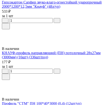
Гипсокартон Сапфир звуко-влаго-огнестойкий ударопрочный
2000*1200*12,5мм "Кнауф" (48л/уп)
533 ₽
за 1 шт
В наличии
КНАУФ-профиль направляющий (ПН) потолочный 28x27мм
(3000мм) (16шт) (336шт/под)
177 ₽
за 1 шт
В наличии
Профиль "СТМ" ПН 100*40*3000 (0,4) (12шт/уп)