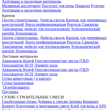
Хозтовары и расходные материалы
Малярный инструмент
Пистолет для пены
Правило
Рулетки
Хозтовары и расходные материалы
Крепеж
Гвозди строительные.
Дюбель-гвоздь
Крепеж для деревянных
конструкций
Лента перфорированная
Рондоль
Саморезы
Тарельчатые дюбели для теплоизоляции
Телескопический
крепёж Технониколь
Гвозди строительные.
Дюбель-гвоздь
Крепеж для деревянных
конструкций
Лента перфорированная
Рондоль
Саморезы
Тарельчатые дюбели для теплоизоляции
Телескопический
крепёж Технониколь
Листовые материалы
Аквапанель Кнауф
Гипсоволокнистые листы (ГВЛ)
Гипсокартон
ЦСП
Элемент пола
Аквапанель Кнауф
Гипсоволокнистые листы (ГВЛ)
Гипсокартон
ЦСП
Элемент пола
Сетка арматурные ( в картах)
Сетки базальтовые
Огнебиозащита
Паутинка
СУХИЕ СТРОИТЕЛЬНЫЕ СМЕСИ
Газобетонные блоки
Добавки к смесям
Затирка
Керамзит
Кирпич
Кладочные и монтажные смеси
Клей для ваты и XPS