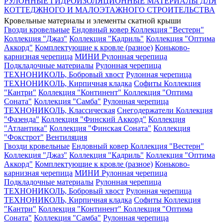
РУЛОННЫЕ ГИДРОИЗОЛЯЦИОННЫЕ МАТЕРИАЛЫ ДЛЯ
КОТТЕДЖНОГО И МАЛОЭТАЖНОГО СТРОИТЕЛЬСТВА
Кровельные материалы и элементы скатной крыши
Гвозди кровельные
Ендовный ковер
Коллекция "Вестерн"
Коллекция "Джаз"
Коллекция "Кадриль"
Коллекция "Оптима
Аккорд"
Комплектующие к кровле (разное)
Коньково-
карнизная черепица
МИНИ Рулонная черепица
Подкладочные материалы
Рулонная черепица
ТЕХНОНИКОЛЬ, Бобровый хвост
Рулонная черепица
ТЕХНОНИКОЛЬ, Кирпичная кладка
Софиты
Коллекция
"Кантри"
Коллекция "Континент"
Коллекция "Оптима
Соната"
Коллекция "Самба"
Рулонная черепица
ТЕХНОНИКОЛЬ, Классическая
Снегодержатели
Коллекция
"Фазенда"
Коллекция "Финский Аккорд"
Коллекция
"Атлантика"
Коллекция "Финская Соната"
Коллекция
"Фокстрот"
Вентиляция
Гвозди кровельные
Ендовный ковер
Коллекция "Вестерн"
Коллекция "Джаз"
Коллекция "Кадриль"
Коллекция "Оптима
Аккорд"
Комплектующие к кровле (разное)
Коньково-
карнизная черепица
МИНИ Рулонная черепица
Подкладочные материалы
Рулонная черепица
ТЕХНОНИКОЛЬ, Бобровый хвост
Рулонная черепица
ТЕХНОНИКОЛЬ, Кирпичная кладка
Софиты
Коллекция
"Кантри"
Коллекция "Континент"
Коллекция "Оптима
Соната"
Коллекция "Самба"
Рулонная черепица