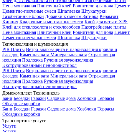
Клей для стеклохолста и стеклоообоев
Пазогребневые плиты
Пена монтажная
Плиточный клей
Ровнители для пола
Цемент
Цементно-песчаные смеси
Шпатлевка
Штукатурки
Газобетонные блоки
Добавки к смесям
Затирка
Керамзит
Кирпич
Кладочные и монтажные смеси
Клей для ваты и XPS
Клей для стеклохолста и стеклоообоев
Пазогребневые плиты
Пена монтажная
Плиточный клей
Ровнители для пола
Цемент
Цементно-песчаные смеси
Шпатлевка
Штукатурки
Теплоизоляция и шумоизоляция
PIR Плиты
Ветро-влагозащита и пароизоляция кровли и
фасадов
Каменная вата
Минеральная вата
Отражающая
изоляция
Подложка
Рулонная звукоизоляция
Экструдированный пенополистирол
PIR Плиты
Ветро-влагозащита и пароизоляция кровли и
фасадов
Каменная вата
Минеральная вата
Отражающая
изоляция
Подложка
Рулонная звукоизоляция
Экструдированный пенополистирол
Домокомплект Технониколь
Бани
Беседки
Гаражи
Садовые дома
Хозблоки
Террасы
Обсадные коробки
Бани
Беседки
Гаражи
Садовые дома
Хозблоки
Террасы
Обсадные коробки
Транспортные услуги
Услуги
Услуги