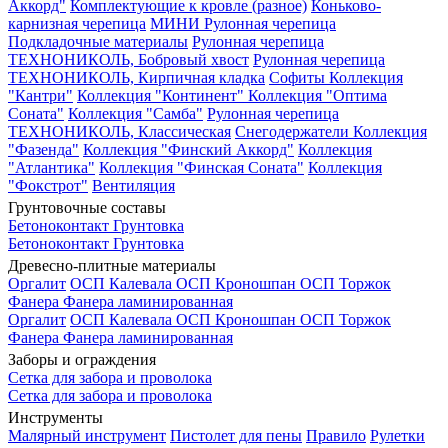
Аккорд"
Комплектующие к кровле (разное)
Коньково-
карнизная черепица
МИНИ Рулонная черепица
Подкладочные материалы
Рулонная черепица
ТЕХНОНИКОЛЬ, Бобровый хвост
Рулонная черепица
ТЕХНОНИКОЛЬ, Кирпичная кладка
Софиты
Коллекция
"Кантри"
Коллекция "Континент"
Коллекция "Оптима
Соната"
Коллекция "Самба"
Рулонная черепица
ТЕХНОНИКОЛЬ, Классическая
Снегодержатели
Коллекция
"Фазенда"
Коллекция "Финский Аккорд"
Коллекция
"Атлантика"
Коллекция "Финская Соната"
Коллекция
"Фокстрот"
Вентиляция
Грунтовочные составы
Бетоноконтакт
Грунтовка
Бетоноконтакт
Грунтовка
Древесно-плитные материалы
Оргалит
ОСП Калевала
ОСП Кроношпан
ОСП Торжок
Фанера
Фанера ламинированная
Оргалит
ОСП Калевала
ОСП Кроношпан
ОСП Торжок
Фанера
Фанера ламинированная
Заборы и ограждения
Сетка для забора и проволока
Сетка для забора и проволока
Инструменты
Малярный инструмент
Пистолет для пены
Правило
Рулетки