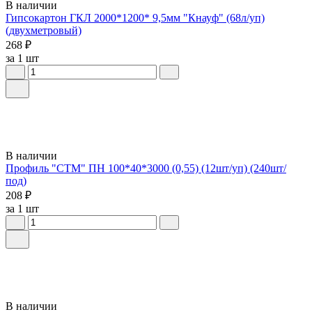
В наличии
Гипсокартон ГКЛ 2000*1200* 9,5мм "Кнауф" (68л/уп)
(двухметровый)
268 ₽
за 1 шт
В наличии
Профиль "СТМ" ПН 100*40*3000 (0,55) (12шт/уп) (240шт/
под)
208 ₽
за 1 шт
В наличии