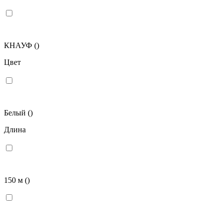
КНАУФ
()
Цвет
Белый
()
Длина
150 м
()