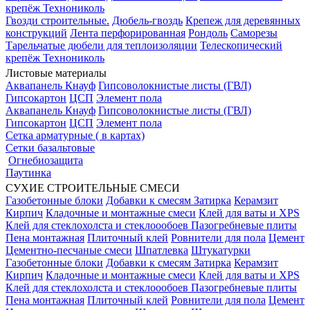
крепёж Технониколь
Гвозди строительные.
Дюбель-гвоздь
Крепеж для деревянных
конструкций
Лента перфорированная
Рондоль
Саморезы
Тарельчатые дюбели для теплоизоляции
Телескопический
крепёж Технониколь
Листовые материалы
Аквапанель Кнауф
Гипсоволокнистые листы (ГВЛ)
Гипсокартон
ЦСП
Элемент пола
Аквапанель Кнауф
Гипсоволокнистые листы (ГВЛ)
Гипсокартон
ЦСП
Элемент пола
Сетка арматурные ( в картах)
Сетки базальтовые
Огнебиозащита
Паутинка
СУХИЕ СТРОИТЕЛЬНЫЕ СМЕСИ
Газобетонные блоки
Добавки к смесям
Затирка
Керамзит
Кирпич
Кладочные и монтажные смеси
Клей для ваты и XPS
Клей для стеклохолста и стеклоообоев
Пазогребневые плиты
Пена монтажная
Плиточный клей
Ровнители для пола
Цемент
Цементно-песчаные смеси
Шпатлевка
Штукатурки
Газобетонные блоки
Добавки к смесям
Затирка
Керамзит
Кирпич
Кладочные и монтажные смеси
Клей для ваты и XPS
Клей для стеклохолста и стеклоообоев
Пазогребневые плиты
Пена монтажная
Плиточный клей
Ровнители для пола
Цемент