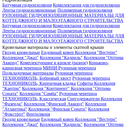
Битумная гидроизоляция
Комплектация для гидроизоляции
Ленты гидроизоляционные
Полимерная гидроизоляция
РУЛОННЫЕ ГИДРОИЗОЛЯЦИОННЫЕ МАТЕРИАЛЫ ДЛЯ
КОТТЕДЖНОГО И МАЛОЭТАЖНОГО СТРОИТЕЛЬСТВА
Битумная гидроизоляция
Комплектация для гидроизоляции
Ленты гидроизоляционные
Полимерная гидроизоляция
РУЛОННЫЕ ГИДРОИЗОЛЯЦИОННЫЕ МАТЕРИАЛЫ ДЛЯ
КОТТЕДЖНОГО И МАЛОЭТАЖНОГО СТРОИТЕЛЬСТВА
Кровельные материалы и элементы скатной крыши
Гвозди кровельные
Ендовный ковер
Коллекция "Вестерн"
Коллекция "Джаз"
Коллекция "Кадриль"
Коллекция "Оптима
Аккорд"
Комплектующие к кровле (разное)
Коньково-
карнизная черепица
МИНИ Рулонная черепица
Подкладочные материалы
Рулонная черепица
ТЕХНОНИКОЛЬ, Бобровый хвост
Рулонная черепица
ТЕХНОНИКОЛЬ, Кирпичная кладка
Софиты
Коллекция
"Кантри"
Коллекция "Континент"
Коллекция "Оптима
Соната"
Коллекция "Самба"
Рулонная черепица
ТЕХНОНИКОЛЬ, Классическая
Снегодержатели
Коллекция
"Фазенда"
Коллекция "Финский Аккорд"
Коллекция
"Атлантика"
Коллекция "Финская Соната"
Коллекция
"Фокстрот"
Вентиляция
Гвозди кровельные
Ендовный ковер
Коллекция "Вестерн"
Коллекция "Джаз"
Коллекция "Кадриль"
Коллекция "Оптима