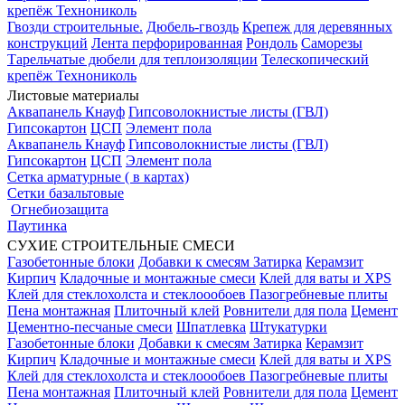
крепёж Технониколь
Гвозди строительные.
Дюбель-гвоздь
Крепеж для деревянных
конструкций
Лента перфорированная
Рондоль
Саморезы
Тарельчатые дюбели для теплоизоляции
Телескопический
крепёж Технониколь
Листовые материалы
Аквапанель Кнауф
Гипсоволокнистые листы (ГВЛ)
Гипсокартон
ЦСП
Элемент пола
Аквапанель Кнауф
Гипсоволокнистые листы (ГВЛ)
Гипсокартон
ЦСП
Элемент пола
Сетка арматурные ( в картах)
Сетки базальтовые
Огнебиозащита
Паутинка
СУХИЕ СТРОИТЕЛЬНЫЕ СМЕСИ
Газобетонные блоки
Добавки к смесям
Затирка
Керамзит
Кирпич
Кладочные и монтажные смеси
Клей для ваты и XPS
Клей для стеклохолста и стеклоообоев
Пазогребневые плиты
Пена монтажная
Плиточный клей
Ровнители для пола
Цемент
Цементно-песчаные смеси
Шпатлевка
Штукатурки
Газобетонные блоки
Добавки к смесям
Затирка
Керамзит
Кирпич
Кладочные и монтажные смеси
Клей для ваты и XPS
Клей для стеклохолста и стеклоообоев
Пазогребневые плиты
Пена монтажная
Плиточный клей
Ровнители для пола
Цемент