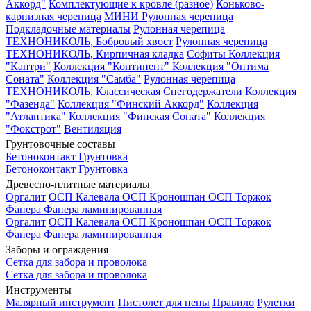
Аккорд"
Комплектующие к кровле (разное)
Коньково-
карнизная черепица
МИНИ Рулонная черепица
Подкладочные материалы
Рулонная черепица
ТЕХНОНИКОЛЬ, Бобровый хвост
Рулонная черепица
ТЕХНОНИКОЛЬ, Кирпичная кладка
Софиты
Коллекция
"Кантри"
Коллекция "Континент"
Коллекция "Оптима
Соната"
Коллекция "Самба"
Рулонная черепица
ТЕХНОНИКОЛЬ, Классическая
Снегодержатели
Коллекция
"Фазенда"
Коллекция "Финский Аккорд"
Коллекция
"Атлантика"
Коллекция "Финская Соната"
Коллекция
"Фокстрот"
Вентиляция
Грунтовочные составы
Бетоноконтакт
Грунтовка
Бетоноконтакт
Грунтовка
Древесно-плитные материалы
Оргалит
ОСП Калевала
ОСП Кроношпан
ОСП Торжок
Фанера
Фанера ламинированная
Оргалит
ОСП Калевала
ОСП Кроношпан
ОСП Торжок
Фанера
Фанера ламинированная
Заборы и ограждения
Сетка для забора и проволока
Сетка для забора и проволока
Инструменты
Малярный инструмент
Пистолет для пены
Правило
Рулетки