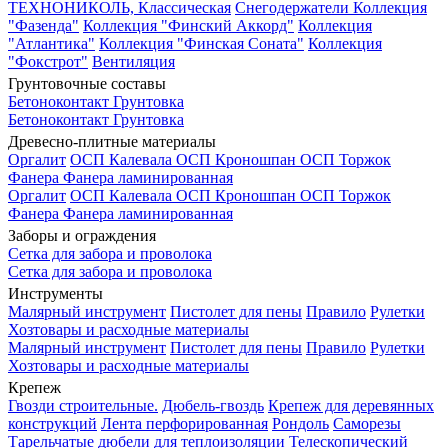
ТЕХНОНИКОЛЬ, Классическая
Снегодержатели
Коллекция
"Фазенда"
Коллекция "Финский Аккорд"
Коллекция
"Атлантика"
Коллекция "Финская Соната"
Коллекция
"Фокстрот"
Вентиляция
Грунтовочные составы
Бетоноконтакт
Грунтовка
Бетоноконтакт
Грунтовка
Древесно-плитные материалы
Оргалит
ОСП Калевала
ОСП Кроношпан
ОСП Торжок
Фанера
Фанера ламинированная
Оргалит
ОСП Калевала
ОСП Кроношпан
ОСП Торжок
Фанера
Фанера ламинированная
Заборы и ограждения
Сетка для забора и проволока
Сетка для забора и проволока
Инструменты
Малярный инструмент
Пистолет для пены
Правило
Рулетки
Хозтовары и расходные материалы
Малярный инструмент
Пистолет для пены
Правило
Рулетки
Хозтовары и расходные материалы
Крепеж
Гвозди строительные.
Дюбель-гвоздь
Крепеж для деревянных
конструкций
Лента перфорированная
Рондоль
Саморезы
Тарельчатые дюбели для теплоизоляции
Телескопический