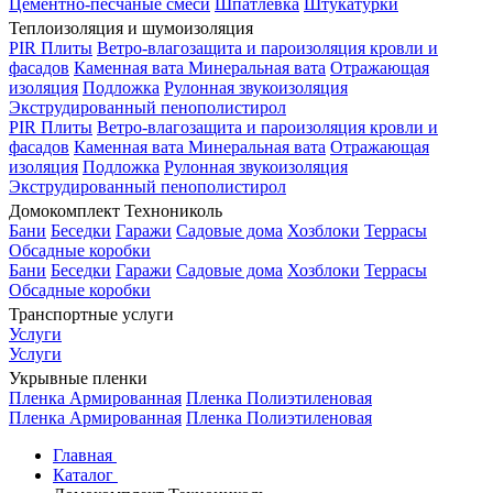
Цементно-песчаные смеси
Шпатлевка
Штукатурки
Теплоизоляция и шумоизоляция
PIR Плиты
Ветро-влагозащита и пароизоляция кровли и
фасадов
Каменная вата
Минеральная вата
Отражающая
изоляция
Подложка
Рулонная звукоизоляция
Экструдированный пенополистирол
PIR Плиты
Ветро-влагозащита и пароизоляция кровли и
фасадов
Каменная вата
Минеральная вата
Отражающая
изоляция
Подложка
Рулонная звукоизоляция
Экструдированный пенополистирол
Домокомплект Технониколь
Бани
Беседки
Гаражи
Садовые дома
Хозблоки
Террасы
Обсадные коробки
Бани
Беседки
Гаражи
Садовые дома
Хозблоки
Террасы
Обсадные коробки
Транспортные услуги
Услуги
Услуги
Укрывные пленки
Пленка Армированная
Пленка Полиэтиленовая
Пленка Армированная
Пленка Полиэтиленовая
Главная
Каталог