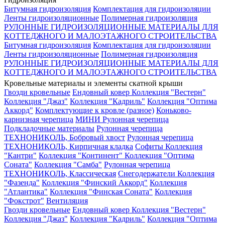
Битумная гидроизоляция
Комплектация для гидроизоляции
Ленты гидроизоляционные
Полимерная гидроизоляция
РУЛОННЫЕ ГИДРОИЗОЛЯЦИОННЫЕ МАТЕРИАЛЫ ДЛЯ
КОТТЕДЖНОГО И МАЛОЭТАЖНОГО СТРОИТЕЛЬСТВА
Битумная гидроизоляция
Комплектация для гидроизоляции
Ленты гидроизоляционные
Полимерная гидроизоляция
РУЛОННЫЕ ГИДРОИЗОЛЯЦИОННЫЕ МАТЕРИАЛЫ ДЛЯ
КОТТЕДЖНОГО И МАЛОЭТАЖНОГО СТРОИТЕЛЬСТВА
Кровельные материалы и элементы скатной крыши
Гвозди кровельные
Ендовный ковер
Коллекция "Вестерн"
Коллекция "Джаз"
Коллекция "Кадриль"
Коллекция "Оптима
Аккорд"
Комплектующие к кровле (разное)
Коньково-
карнизная черепица
МИНИ Рулонная черепица
Подкладочные материалы
Рулонная черепица
ТЕХНОНИКОЛЬ, Бобровый хвост
Рулонная черепица
ТЕХНОНИКОЛЬ, Кирпичная кладка
Софиты
Коллекция
"Кантри"
Коллекция "Континент"
Коллекция "Оптима
Соната"
Коллекция "Самба"
Рулонная черепица
ТЕХНОНИКОЛЬ, Классическая
Снегодержатели
Коллекция
"Фазенда"
Коллекция "Финский Аккорд"
Коллекция
"Атлантика"
Коллекция "Финская Соната"
Коллекция
"Фокстрот"
Вентиляция
Гвозди кровельные
Ендовный ковер
Коллекция "Вестерн"
Коллекция "Джаз"
Коллекция "Кадриль"
Коллекция "Оптима