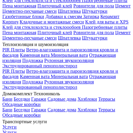
Клей для стеклохолста и стеклоообоев
Пазогребневые плиты
Пена монтажная
Плиточный клей
Ровнители для пола
Цемент
Цементно-песчаные смеси
Шпатлевка
Штукатурки
Газобетонные блоки
Добавки к смесям
Затирка
Керамзит
Кирпич
Кладочные и монтажные смеси
Клей для ваты и XPS
Клей для стеклохолста и стеклоообоев
Пазогребневые плиты
Пена монтажная
Плиточный клей
Ровнители для пола
Цемент
Цементно-песчаные смеси
Шпатлевка
Штукатурки
Теплоизоляция и шумоизоляция
PIR Плиты
Ветро-влагозащита и пароизоляция кровли и
фасадов
Каменная вата
Минеральная вата
Отражающая
изоляция
Подложка
Рулонная звукоизоляция
Экструдированный пенополистирол
PIR Плиты
Ветро-влагозащита и пароизоляция кровли и
фасадов
Каменная вата
Минеральная вата
Отражающая
изоляция
Подложка
Рулонная звукоизоляция
Экструдированный пенополистирол
Домокомплект Технониколь
Бани
Беседки
Гаражи
Садовые дома
Хозблоки
Террасы
Обсадные коробки
Бани
Беседки
Гаражи
Садовые дома
Хозблоки
Террасы
Обсадные коробки
Транспортные услуги
Услуги
Услуги