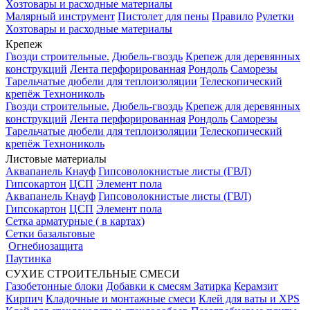
Хозтовары и расходные материалы
Малярный инструмент
Пистолет для пены
Правило
Рулетки
Хозтовары и расходные материалы
Крепеж
Гвозди строительные.
Дюбель-гвоздь
Крепеж для деревянных
конструкций
Лента перфорированная
Рондоль
Саморезы
Тарельчатые дюбели для теплоизоляции
Телескопический
крепёж Технониколь
Гвозди строительные.
Дюбель-гвоздь
Крепеж для деревянных
конструкций
Лента перфорированная
Рондоль
Саморезы
Тарельчатые дюбели для теплоизоляции
Телескопический
крепёж Технониколь
Листовые материалы
Аквапанель Кнауф
Гипсоволокнистые листы (ГВЛ)
Гипсокартон
ЦСП
Элемент пола
Аквапанель Кнауф
Гипсоволокнистые листы (ГВЛ)
Гипсокартон
ЦСП
Элемент пола
Сетка арматурные ( в картах)
Сетки базальтовые
Огнебиозащита
Паутинка
СУХИЕ СТРОИТЕЛЬНЫЕ СМЕСИ
Газобетонные блоки
Добавки к смесям
Затирка
Керамзит
Кирпич
Кладочные и монтажные смеси
Клей для ваты и XPS