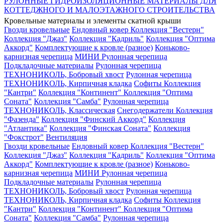
РУЛОННЫЕ ГИДРОИЗОЛЯЦИОННЫЕ МАТЕРИАЛЫ ДЛЯ
КОТТЕДЖНОГО И МАЛОЭТАЖНОГО СТРОИТЕЛЬСТВА
Кровельные материалы и элементы скатной крыши
Гвозди кровельные
Ендовный ковер
Коллекция "Вестерн"
Коллекция "Джаз"
Коллекция "Кадриль"
Коллекция "Оптима
Аккорд"
Комплектующие к кровле (разное)
Коньково-
карнизная черепица
МИНИ Рулонная черепица
Подкладочные материалы
Рулонная черепица
ТЕХНОНИКОЛЬ, Бобровый хвост
Рулонная черепица
ТЕХНОНИКОЛЬ, Кирпичная кладка
Софиты
Коллекция
"Кантри"
Коллекция "Континент"
Коллекция "Оптима
Соната"
Коллекция "Самба"
Рулонная черепица
ТЕХНОНИКОЛЬ, Классическая
Снегодержатели
Коллекция
"Фазенда"
Коллекция "Финский Аккорд"
Коллекция
"Атлантика"
Коллекция "Финская Соната"
Коллекция
"Фокстрот"
Вентиляция
Гвозди кровельные
Ендовный ковер
Коллекция "Вестерн"
Коллекция "Джаз"
Коллекция "Кадриль"
Коллекция "Оптима
Аккорд"
Комплектующие к кровле (разное)
Коньково-
карнизная черепица
МИНИ Рулонная черепица
Подкладочные материалы
Рулонная черепица
ТЕХНОНИКОЛЬ, Бобровый хвост
Рулонная черепица
ТЕХНОНИКОЛЬ, Кирпичная кладка
Софиты
Коллекция
"Кантри"
Коллекция "Континент"
Коллекция "Оптима
Соната"
Коллекция "Самба"
Рулонная черепица