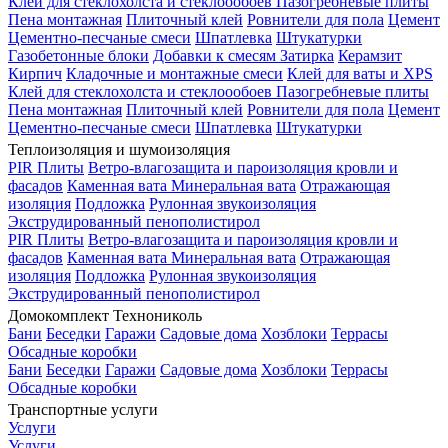
Клей для стеклохолста и стеклоообоев
Пазогребневые плиты
Пена монтажная
Плиточный клей
Ровнители для пола
Цемент
Цементно-песчаные смеси
Шпатлевка
Штукатурки
Газобетонные блоки
Добавки к смесям
Затирка
Керамзит
Кирпич
Кладочные и монтажные смеси
Клей для ваты и XPS
Клей для стеклохолста и стеклоообоев
Пазогребневые плиты
Пена монтажная
Плиточный клей
Ровнители для пола
Цемент
Цементно-песчаные смеси
Шпатлевка
Штукатурки
Теплоизоляция и шумоизоляция
PIR Плиты
Ветро-влагозащита и пароизоляция кровли и
фасадов
Каменная вата
Минеральная вата
Отражающая
изоляция
Подложка
Рулонная звукоизоляция
Экструдированный пенополистирол
PIR Плиты
Ветро-влагозащита и пароизоляция кровли и
фасадов
Каменная вата
Минеральная вата
Отражающая
изоляция
Подложка
Рулонная звукоизоляция
Экструдированный пенополистирол
Домокомплект Технониколь
Бани
Беседки
Гаражи
Садовые дома
Хозблоки
Террасы
Обсадные коробки
Бани
Беседки
Гаражи
Садовые дома
Хозблоки
Террасы
Обсадные коробки
Транспортные услуги
Услуги
Услуги