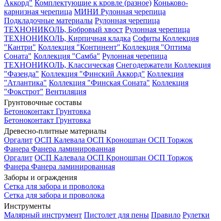
Аккорд"
Комплектующие к кровле (разное)
Коньково-
карнизная черепица
МИНИ Рулонная черепица
Подкладочные материалы
Рулонная черепица
ТЕХНОНИКОЛЬ, Бобровый хвост
Рулонная черепица
ТЕХНОНИКОЛЬ, Кирпичная кладка
Софиты
Коллекция
"Кантри"
Коллекция "Континент"
Коллекция "Оптима
Соната"
Коллекция "Самба"
Рулонная черепица
ТЕХНОНИКОЛЬ, Классическая
Снегодержатели
Коллекция
"Фазенда"
Коллекция "Финский Аккорд"
Коллекция
"Атлантика"
Коллекция "Финская Соната"
Коллекция
"Фокстрот"
Вентиляция
Грунтовочные составы
Бетоноконтакт
Грунтовка
Бетоноконтакт
Грунтовка
Древесно-плитные материалы
Оргалит
ОСП Калевала
ОСП Кроношпан
ОСП Торжок
Фанера
Фанера ламинированная
Оргалит
ОСП Калевала
ОСП Кроношпан
ОСП Торжок
Фанера
Фанера ламинированная
Заборы и ограждения
Сетка для забора и проволока
Сетка для забора и проволока
Инструменты
Малярный инструмент
Пистолет для пены
Правило
Рулетки