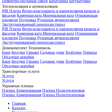
Цементно-песчаные смеси
Шпатлевка
Штукатурки
Теплоизоляция и шумоизоляция
PIR Плиты
Ветро-влагозащита и пароизоляция кровли и
фасадов
Каменная вата
Минеральная вата
Отражающая
изоляция
Подложка
Рулонная звукоизоляция
Экструдированный пенополистирол
PIR Плиты
Ветро-влагозащита и пароизоляция кровли и
фасадов
Каменная вата
Минеральная вата
Отражающая
изоляция
Подложка
Рулонная звукоизоляция
Экструдированный пенополистирол
Домокомплект Технониколь
Бани
Беседки
Гаражи
Садовые дома
Хозблоки
Террасы
Обсадные коробки
Бани
Беседки
Гаражи
Садовые дома
Хозблоки
Террасы
Обсадные коробки
Транспортные услуги
Услуги
Услуги
Укрывные пленки
Пленка Армированная
Пленка Полиэтиленовая
Пленка Армированная
Пленка Полиэтиленовая
Главная
Каталог