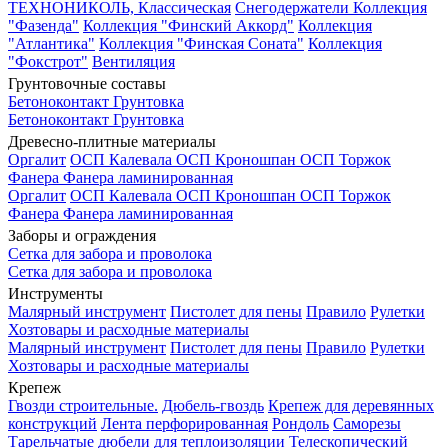
ТЕХНОНИКОЛЬ, Классическая
Снегодержатели
Коллекция
"Фазенда"
Коллекция "Финский Аккорд"
Коллекция
"Атлантика"
Коллекция "Финская Соната"
Коллекция
"Фокстрот"
Вентиляция
Грунтовочные составы
Бетоноконтакт
Грунтовка
Бетоноконтакт
Грунтовка
Древесно-плитные материалы
Оргалит
ОСП Калевала
ОСП Кроношпан
ОСП Торжок
Фанера
Фанера ламинированная
Оргалит
ОСП Калевала
ОСП Кроношпан
ОСП Торжок
Фанера
Фанера ламинированная
Заборы и ограждения
Сетка для забора и проволока
Сетка для забора и проволока
Инструменты
Малярный инструмент
Пистолет для пены
Правило
Рулетки
Хозтовары и расходные материалы
Малярный инструмент
Пистолет для пены
Правило
Рулетки
Хозтовары и расходные материалы
Крепеж
Гвозди строительные.
Дюбель-гвоздь
Крепеж для деревянных
конструкций
Лента перфорированная
Рондоль
Саморезы
Тарельчатые дюбели для теплоизоляции
Телескопический