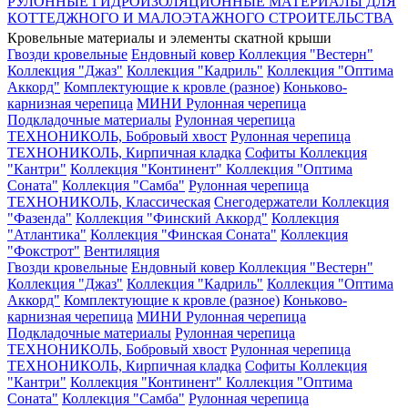
РУЛОННЫЕ ГИДРОИЗОЛЯЦИОННЫЕ МАТЕРИАЛЫ ДЛЯ
КОТТЕДЖНОГО И МАЛОЭТАЖНОГО СТРОИТЕЛЬСТВА
Кровельные материалы и элементы скатной крыши
Гвозди кровельные
Ендовный ковер
Коллекция "Вестерн"
Коллекция "Джаз"
Коллекция "Кадриль"
Коллекция "Оптима
Аккорд"
Комплектующие к кровле (разное)
Коньково-
карнизная черепица
МИНИ Рулонная черепица
Подкладочные материалы
Рулонная черепица
ТЕХНОНИКОЛЬ, Бобровый хвост
Рулонная черепица
ТЕХНОНИКОЛЬ, Кирпичная кладка
Софиты
Коллекция
"Кантри"
Коллекция "Континент"
Коллекция "Оптима
Соната"
Коллекция "Самба"
Рулонная черепица
ТЕХНОНИКОЛЬ, Классическая
Снегодержатели
Коллекция
"Фазенда"
Коллекция "Финский Аккорд"
Коллекция
"Атлантика"
Коллекция "Финская Соната"
Коллекция
"Фокстрот"
Вентиляция
Гвозди кровельные
Ендовный ковер
Коллекция "Вестерн"
Коллекция "Джаз"
Коллекция "Кадриль"
Коллекция "Оптима
Аккорд"
Комплектующие к кровле (разное)
Коньково-
карнизная черепица
МИНИ Рулонная черепица
Подкладочные материалы
Рулонная черепица
ТЕХНОНИКОЛЬ, Бобровый хвост
Рулонная черепица
ТЕХНОНИКОЛЬ, Кирпичная кладка
Софиты
Коллекция
"Кантри"
Коллекция "Континент"
Коллекция "Оптима
Соната"
Коллекция "Самба"
Рулонная черепица