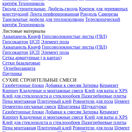
крепёж Технониколь
Гвозди строительные.
Дюбель-гвоздь
Крепеж для деревянных
конструкций
Лента перфорированная
Рондоль
Саморезы
Тарельчатые дюбели для теплоизоляции
Телескопический
крепёж Технониколь
Листовые материалы
Аквапанель Кнауф
Гипсоволокнистые листы (ГВЛ)
Гипсокартон
ЦСП
Элемент пола
Аквапанель Кнауф
Гипсоволокнистые листы (ГВЛ)
Гипсокартон
ЦСП
Элемент пола
Сетка арматурные ( в картах)
Сетки базальтовые
Огнебиозащита
Паутинка
СУХИЕ СТРОИТЕЛЬНЫЕ СМЕСИ
Газобетонные блоки
Добавки к смесям
Затирка
Керамзит
Кирпич
Кладочные и монтажные смеси
Клей для ваты и XPS
Клей для стеклохолста и стеклоообоев
Пазогребневые плиты
Пена монтажная
Плиточный клей
Ровнители для пола
Цемент
Цементно-песчаные смеси
Шпатлевка
Штукатурки
Газобетонные блоки
Добавки к смесям
Затирка
Керамзит
Кирпич
Кладочные и монтажные смеси
Клей для ваты и XPS
Клей для стеклохолста и стеклоообоев
Пазогребневые плиты
Пена монтажная
Плиточный клей
Ровнители для пола
Цемент