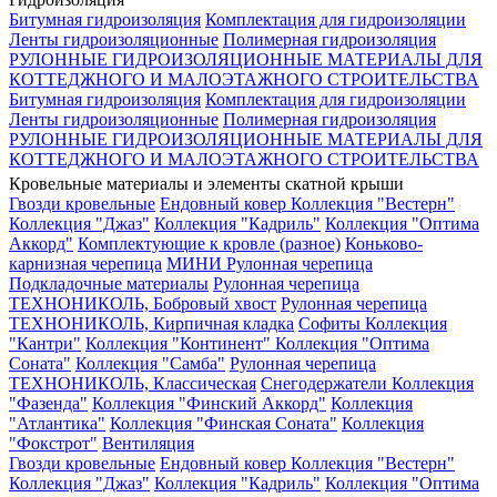
Битумная гидроизоляция
Комплектация для гидроизоляции
Ленты гидроизоляционные
Полимерная гидроизоляция
РУЛОННЫЕ ГИДРОИЗОЛЯЦИОННЫЕ МАТЕРИАЛЫ ДЛЯ
КОТТЕДЖНОГО И МАЛОЭТАЖНОГО СТРОИТЕЛЬСТВА
Битумная гидроизоляция
Комплектация для гидроизоляции
Ленты гидроизоляционные
Полимерная гидроизоляция
РУЛОННЫЕ ГИДРОИЗОЛЯЦИОННЫЕ МАТЕРИАЛЫ ДЛЯ
КОТТЕДЖНОГО И МАЛОЭТАЖНОГО СТРОИТЕЛЬСТВА
Кровельные материалы и элементы скатной крыши
Гвозди кровельные
Ендовный ковер
Коллекция "Вестерн"
Коллекция "Джаз"
Коллекция "Кадриль"
Коллекция "Оптима
Аккорд"
Комплектующие к кровле (разное)
Коньково-
карнизная черепица
МИНИ Рулонная черепица
Подкладочные материалы
Рулонная черепица
ТЕХНОНИКОЛЬ, Бобровый хвост
Рулонная черепица
ТЕХНОНИКОЛЬ, Кирпичная кладка
Софиты
Коллекция
"Кантри"
Коллекция "Континент"
Коллекция "Оптима
Соната"
Коллекция "Самба"
Рулонная черепица
ТЕХНОНИКОЛЬ, Классическая
Снегодержатели
Коллекция
"Фазенда"
Коллекция "Финский Аккорд"
Коллекция
"Атлантика"
Коллекция "Финская Соната"
Коллекция
"Фокстрот"
Вентиляция
Гвозди кровельные
Ендовный ковер
Коллекция "Вестерн"
Коллекция "Джаз"
Коллекция "Кадриль"
Коллекция "Оптима