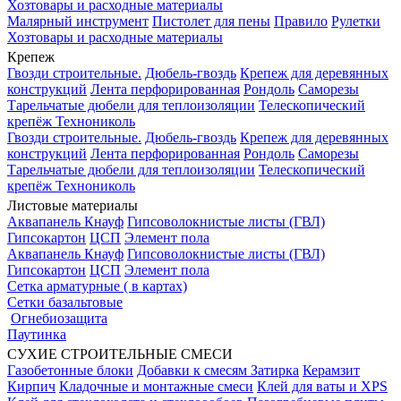
Хозтовары и расходные материалы
Малярный инструмент
Пистолет для пены
Правило
Рулетки
Хозтовары и расходные материалы
Крепеж
Гвозди строительные.
Дюбель-гвоздь
Крепеж для деревянных
конструкций
Лента перфорированная
Рондоль
Саморезы
Тарельчатые дюбели для теплоизоляции
Телескопический
крепёж Технониколь
Гвозди строительные.
Дюбель-гвоздь
Крепеж для деревянных
конструкций
Лента перфорированная
Рондоль
Саморезы
Тарельчатые дюбели для теплоизоляции
Телескопический
крепёж Технониколь
Листовые материалы
Аквапанель Кнауф
Гипсоволокнистые листы (ГВЛ)
Гипсокартон
ЦСП
Элемент пола
Аквапанель Кнауф
Гипсоволокнистые листы (ГВЛ)
Гипсокартон
ЦСП
Элемент пола
Сетка арматурные ( в картах)
Сетки базальтовые
Огнебиозащита
Паутинка
СУХИЕ СТРОИТЕЛЬНЫЕ СМЕСИ
Газобетонные блоки
Добавки к смесям
Затирка
Керамзит
Кирпич
Кладочные и монтажные смеси
Клей для ваты и XPS