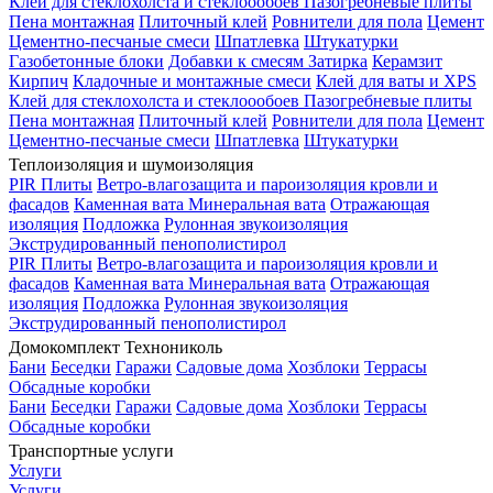
Клей для стеклохолста и стеклоообоев
Пазогребневые плиты
Пена монтажная
Плиточный клей
Ровнители для пола
Цемент
Цементно-песчаные смеси
Шпатлевка
Штукатурки
Газобетонные блоки
Добавки к смесям
Затирка
Керамзит
Кирпич
Кладочные и монтажные смеси
Клей для ваты и XPS
Клей для стеклохолста и стеклоообоев
Пазогребневые плиты
Пена монтажная
Плиточный клей
Ровнители для пола
Цемент
Цементно-песчаные смеси
Шпатлевка
Штукатурки
Теплоизоляция и шумоизоляция
PIR Плиты
Ветро-влагозащита и пароизоляция кровли и
фасадов
Каменная вата
Минеральная вата
Отражающая
изоляция
Подложка
Рулонная звукоизоляция
Экструдированный пенополистирол
PIR Плиты
Ветро-влагозащита и пароизоляция кровли и
фасадов
Каменная вата
Минеральная вата
Отражающая
изоляция
Подложка
Рулонная звукоизоляция
Экструдированный пенополистирол
Домокомплект Технониколь
Бани
Беседки
Гаражи
Садовые дома
Хозблоки
Террасы
Обсадные коробки
Бани
Беседки
Гаражи
Садовые дома
Хозблоки
Террасы
Обсадные коробки
Транспортные услуги
Услуги
Услуги