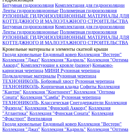
Битумная гидроизоляция
Комплектация для гидроизоляции
Ленты гидроизоляционные
Полимерная гидроизоляция
РУЛОННЫЕ ГИДРОИЗОЛЯЦИОННЫЕ МАТЕРИАЛЫ ДЛЯ
КОТТЕДЖНОГО И МАЛОЭТАЖНОГО СТРОИТЕЛЬСТВА
Битумная гидроизоляция
Комплектация для гидроизоляции
Ленты гидроизоляционные
Полимерная гидроизоляция
РУЛОННЫЕ ГИДРОИЗОЛЯЦИОННЫЕ МАТЕРИАЛЫ ДЛЯ
КОТТЕДЖНОГО И МАЛОЭТАЖНОГО СТРОИТЕЛЬСТВА
Кровельные материалы и элементы скатной крыши
Гвозди кровельные
Ендовный ковер
Коллекция "Вестерн"
Коллекция "Джаз"
Коллекция "Кадриль"
Коллекция "Оптима
Аккорд"
Комплектующие к кровле (разное)
Коньково-
карнизная черепица
МИНИ Рулонная черепица
Подкладочные материалы
Рулонная черепица
ТЕХНОНИКОЛЬ, Бобровый хвост
Рулонная черепица
ТЕХНОНИКОЛЬ, Кирпичная кладка
Софиты
Коллекция
"Кантри"
Коллекция "Континент"
Коллекция "Оптима
Соната"
Коллекция "Самба"
Рулонная черепица
ТЕХНОНИКОЛЬ, Классическая
Снегодержатели
Коллекция
"Фазенда"
Коллекция "Финский Аккорд"
Коллекция
"Атлантика"
Коллекция "Финская Соната"
Коллекция
"Фокстрот"
Вентиляция
Гвозди кровельные
Ендовный ковер
Коллекция "Вестерн"
Коллекция "Джаз"
Коллекция "Кадриль"
Коллекция "Оптима