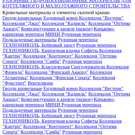
РУЛОННЫЕ ГИДРОИЗОЛЯЦИОННЫЕ МАТЕРИАЛЫ ДЛЯ
КОТТЕДЖНОГО И МАЛОЭТАЖНОГО СТРОИТЕЛЬСТВА
Кровельные материалы и элементы скатной крыши
Гвозди кровельные
Ендовный ковер
Коллекция "Вестерн"
Коллекция "Джаз"
Коллекция "Кадриль"
Коллекция "Оптима
Аккорд"
Комплектующие к кровле (разное)
Коньково-
карнизная черепица
МИНИ Рулонная черепица
Подкладочные материалы
Рулонная черепица
ТЕХНОНИКОЛЬ, Бобровый хвост
Рулонная черепица
ТЕХНОНИКОЛЬ, Кирпичная кладка
Софиты
Коллекция
"Кантри"
Коллекция "Континент"
Коллекция "Оптима
Соната"
Коллекция "Самба"
Рулонная черепица
ТЕХНОНИКОЛЬ, Классическая
Снегодержатели
Коллекция
"Фазенда"
Коллекция "Финский Аккорд"
Коллекция
"Атлантика"
Коллекция "Финская Соната"
Коллекция
"Фокстрот"
Вентиляция
Гвозди кровельные
Ендовный ковер
Коллекция "Вестерн"
Коллекция "Джаз"
Коллекция "Кадриль"
Коллекция "Оптима
Аккорд"
Комплектующие к кровле (разное)
Коньково-
карнизная черепица
МИНИ Рулонная черепица
Подкладочные материалы
Рулонная черепица
ТЕХНОНИКОЛЬ, Бобровый хвост
Рулонная черепица
ТЕХНОНИКОЛЬ, Кирпичная кладка
Софиты
Коллекция
"Кантри"
Коллекция "Континент"
Коллекция "Оптима
Соната"
Коллекция "Самба"
Рулонная черепица