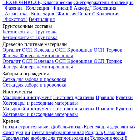
ТЕХНОНИКОЛЬ, Классическая
Снегодержатели
Коллекция
"Фазенда"
Коллекция "Финский Аккорд"
Коллекция
"Атлантика"
Коллекция "Финская Соната"
Коллекция
"Фокстрот"
Вентиляция
Грунтовочные составы
Бетоноконтакт
Грунтовка
Бетоноконтакт
Грунтовка
Древесно-плитные материалы
Оргалит
ОСП Калевала
ОСП Кроношпан
ОСП Торжок
Фанера
Фанера ламинированная
Оргалит
ОСП Калевала
ОСП Кроношпан
ОСП Торжок
Фанера
Фанера ламинированная
Заборы и ограждения
Сетка для забора и проволока
Сетка для забора и проволока
Инструменты
Малярный инструмент
Пистолет для пены
Правило
Рулетки
Хозтовары и расходные материалы
Малярный инструмент
Пистолет для пены
Правило
Рулетки
Хозтовары и расходные материалы
Крепеж
Гвозди строительные.
Дюбель-гвоздь
Крепеж для деревянных
конструкций
Лента перфорированная
Рондоль
Саморезы
Тарельчатые дюбели для теплоизоляции
Телескопический