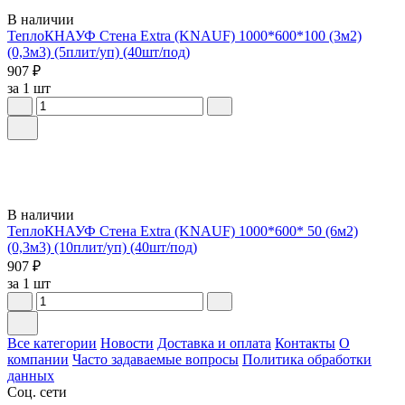
В наличии
ТеплоКНАУФ Стена Extra (KNAUF) 1000*600*100 (3м2)
(0,3м3) (5плит/уп) (40шт/под)
907 ₽
за 1 шт
В наличии
ТеплоКНАУФ Стена Extra (KNAUF) 1000*600* 50 (6м2)
(0,3м3) (10плит/уп) (40шт/под)
907 ₽
за 1 шт
Все категории
Новости
Доставка и оплата
Контакты
О
компании
Часто задаваемые вопросы
Политика обработки
данных
Соц. сети