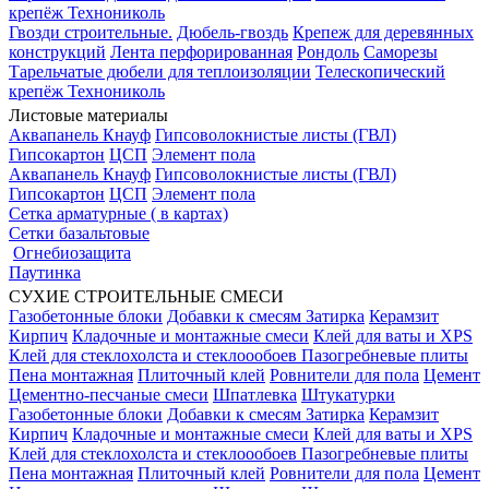
крепёж Технониколь
Гвозди строительные.
Дюбель-гвоздь
Крепеж для деревянных
конструкций
Лента перфорированная
Рондоль
Саморезы
Тарельчатые дюбели для теплоизоляции
Телескопический
крепёж Технониколь
Листовые материалы
Аквапанель Кнауф
Гипсоволокнистые листы (ГВЛ)
Гипсокартон
ЦСП
Элемент пола
Аквапанель Кнауф
Гипсоволокнистые листы (ГВЛ)
Гипсокартон
ЦСП
Элемент пола
Сетка арматурные ( в картах)
Сетки базальтовые
Огнебиозащита
Паутинка
СУХИЕ СТРОИТЕЛЬНЫЕ СМЕСИ
Газобетонные блоки
Добавки к смесям
Затирка
Керамзит
Кирпич
Кладочные и монтажные смеси
Клей для ваты и XPS
Клей для стеклохолста и стеклоообоев
Пазогребневые плиты
Пена монтажная
Плиточный клей
Ровнители для пола
Цемент
Цементно-песчаные смеси
Шпатлевка
Штукатурки
Газобетонные блоки
Добавки к смесям
Затирка
Керамзит
Кирпич
Кладочные и монтажные смеси
Клей для ваты и XPS
Клей для стеклохолста и стеклоообоев
Пазогребневые плиты
Пена монтажная
Плиточный клей
Ровнители для пола
Цемент