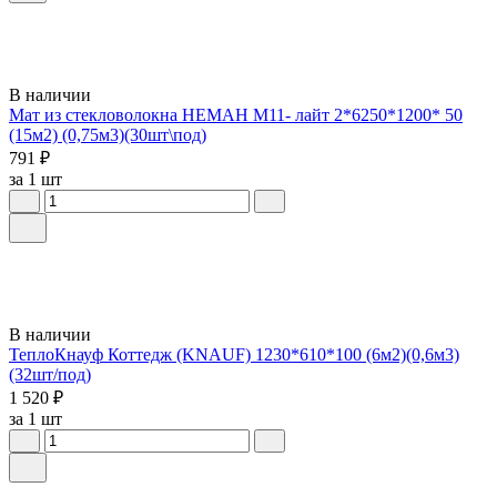
В наличии
Мат из стекловолокна НЕМАН М11- лайт 2*6250*1200* 50
(15м2) (0,75м3)(30шт\под)
791 ₽
за 1 шт
В наличии
ТеплоКнауф Коттедж (KNAUF) 1230*610*100 (6м2)(0,6м3)
(32шт/под)
1 520 ₽
за 1 шт