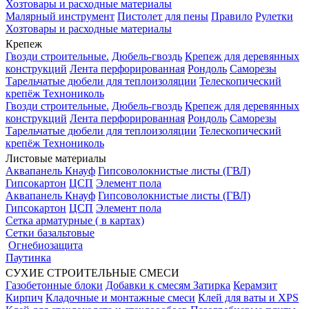
Хозтовары и расходные материалы
Малярный инструмент
Пистолет для пены
Правило
Рулетки
Хозтовары и расходные материалы
Крепеж
Гвозди строительные.
Дюбель-гвоздь
Крепеж для деревянных
конструкций
Лента перфорированная
Рондоль
Саморезы
Тарельчатые дюбели для теплоизоляции
Телескопический
крепёж Технониколь
Гвозди строительные.
Дюбель-гвоздь
Крепеж для деревянных
конструкций
Лента перфорированная
Рондоль
Саморезы
Тарельчатые дюбели для теплоизоляции
Телескопический
крепёж Технониколь
Листовые материалы
Аквапанель Кнауф
Гипсоволокнистые листы (ГВЛ)
Гипсокартон
ЦСП
Элемент пола
Аквапанель Кнауф
Гипсоволокнистые листы (ГВЛ)
Гипсокартон
ЦСП
Элемент пола
Сетка арматурные ( в картах)
Сетки базальтовые
Огнебиозащита
Паутинка
СУХИЕ СТРОИТЕЛЬНЫЕ СМЕСИ
Газобетонные блоки
Добавки к смесям
Затирка
Керамзит
Кирпич
Кладочные и монтажные смеси
Клей для ваты и XPS