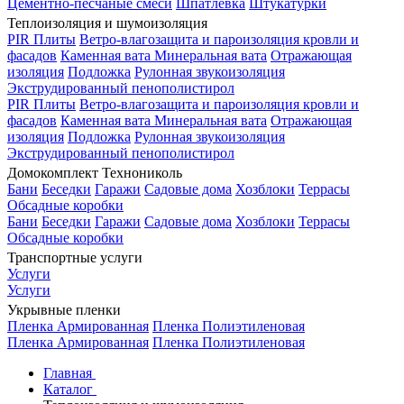
Цементно-песчаные смеси
Шпатлевка
Штукатурки
Теплоизоляция и шумоизоляция
PIR Плиты
Ветро-влагозащита и пароизоляция кровли и
фасадов
Каменная вата
Минеральная вата
Отражающая
изоляция
Подложка
Рулонная звукоизоляция
Экструдированный пенополистирол
PIR Плиты
Ветро-влагозащита и пароизоляция кровли и
фасадов
Каменная вата
Минеральная вата
Отражающая
изоляция
Подложка
Рулонная звукоизоляция
Экструдированный пенополистирол
Домокомплект Технониколь
Бани
Беседки
Гаражи
Садовые дома
Хозблоки
Террасы
Обсадные коробки
Бани
Беседки
Гаражи
Садовые дома
Хозблоки
Террасы
Обсадные коробки
Транспортные услуги
Услуги
Услуги
Укрывные пленки
Пленка Армированная
Пленка Полиэтиленовая
Пленка Армированная
Пленка Полиэтиленовая
Главная
Каталог