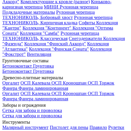
Аккорд"
Комплектующие к кровле (разное)
Коньково-
карнизная черепица
МИНИ Рулонная черепица
Подкладочные материалы
Рулонная черепица
ТЕХНОНИКОЛЬ, Бобровый хвост
Рулонная черепица
ТЕХНОНИКОЛЬ, Кирпичная кладка
Софиты
Коллекция
"Кантри"
Коллекция "Континент"
Коллекция "Оптима
Соната"
Коллекция "Самба"
Рулонная черепица
ТЕХНОНИКОЛЬ, Классическая
Снегодержатели
Коллекция
"Фазенда"
Коллекция "Финский Аккорд"
Коллекция
"Атлантика"
Коллекция "Финская Соната"
Коллекция
"Фокстрот"
Вентиляция
Грунтовочные составы
Бетоноконтакт
Грунтовка
Бетоноконтакт
Грунтовка
Древесно-плитные материалы
Оргалит
ОСП Калевала
ОСП Кроношпан
ОСП Торжок
Фанера
Фанера ламинированная
Оргалит
ОСП Калевала
ОСП Кроношпан
ОСП Торжок
Фанера
Фанера ламинированная
Заборы и ограждения
Сетка для забора и проволока
Сетка для забора и проволока
Инструменты
Малярный инструмент
Пистолет для пены
Правило
Рулетки