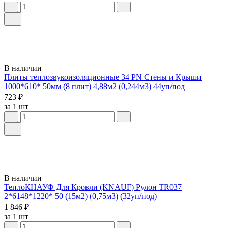
В наличии
Плиты теплозвукоизоляционные 34 PN Стены и Крыши
1000*610* 50мм (8 плит) 4,88м2 (0,244м3) 44уп/под
723 ₽
за 1 шт
В наличии
ТеплоКНАУФ Для Кровли (KNAUF) Рулон TR037
2*6148*1220* 50 (15м2) (0,75м3) (32уп/под)
1 846 ₽
за 1 шт