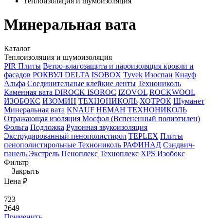
Теплоизоляция и шумоизоляция
Минеральная вата
Каталог
Теплоизоляция и шумоизоляция
PIR Плиты
Ветро-влагозащита и пароизоляция кровли и
фасадов
РОКВУЛ
DELTA
ISOBOX
Tyvek
Изоспан
Кнауф
Альфа
Соединительные клейкие ленты
Технониколь
Каменная вата
DIROCK
ISOROC
IZOVOL
ROCKWOOL
ИЗОБОКС
ИЗОМИН
ТЕХНОНИКОЛЬ
ХОТРОК
Шуманет
Минеральная вата
KNAUF
НЕМАН
ТЕХНОНИКОЛЬ
Отражающая изоляция
Мосфол (Вспененный полиэтилен)
Фольга
Подложка
Рулонная звукоизоляция
Экструдированный пенополистирол
TEPLEX
Плиты
пенополистирольные Технониколь РАФИНАД
Сэндвич-
панель
Экстрель
Пеноплекс
Техноплекс
ХPS Изобокс
Фильтр
Закрыть
Цена ₽
723
2649
Применить