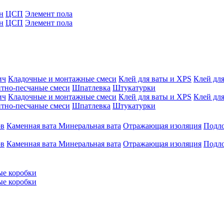
н
ЦСП
Элемент пола
н
ЦСП
Элемент пола
ич
Кладочные и монтажные смеси
Клей для ваты и XPS
Клей для
тно-песчаные смеси
Шпатлевка
Штукатурки
ич
Кладочные и монтажные смеси
Клей для ваты и XPS
Клей для
тно-песчаные смеси
Шпатлевка
Штукатурки
ов
Каменная вата
Минеральная вата
Отражающая изоляция
Подл
ов
Каменная вата
Минеральная вата
Отражающая изоляция
Подл
ые коробки
ые коробки