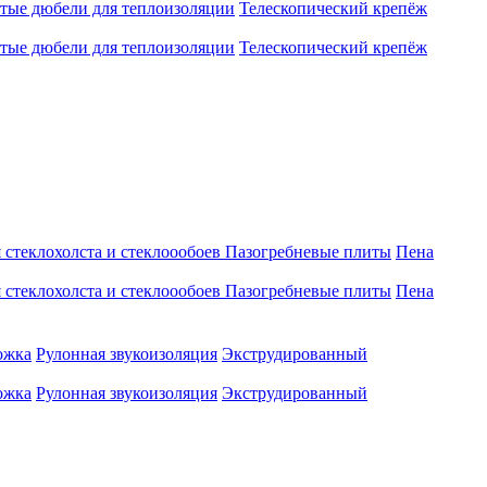
атые дюбели для теплоизоляции
Телескопический крепёж
атые дюбели для теплоизоляции
Телескопический крепёж
 стеклохолста и стеклоообоев
Пазогребневые плиты
Пена
 стеклохолста и стеклоообоев
Пазогребневые плиты
Пена
ожка
Рулонная звукоизоляция
Экструдированный
ожка
Рулонная звукоизоляция
Экструдированный