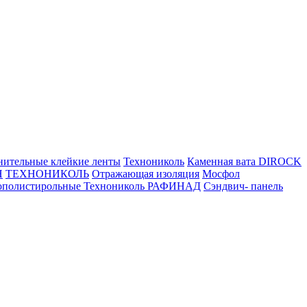
нительные клейкие ленты
Технониколь
Каменная вата
DIROCK
Н
ТЕХНОНИКОЛЬ
Отражающая изоляция
Мосфол
ополистирольные Технониколь РАФИНАД
Сэндвич- панель