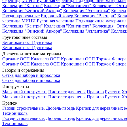
черепица
МИНИ Рулонная черепица
Подкладочные материалы
Коллекция "Кантри"
Коллекция "Континент"
Коллекция "Опти
Коллекция "Финский Аккорд"
Коллекция "Атлантика"
Коллекц
Гвозди кровельные
Ендовный ковер
Коллекция "Вестерн"
Колл
черепица
МИНИ Рулонная черепица
Подкладочные материалы
Коллекция "Кантри"
Коллекция "Континент"
Коллекция "Опти
Коллекция "Финский Аккорд"
Коллекция "Атлантика"
Коллекц
Грунтовочные составы
Бетоноконтакт
Грунтовка
Бетоноконтакт
Грунтовка
Древесно-плитные материалы
Оргалит
ОСП Калевала
ОСП Кроношпан
ОСП Торжок
Фанер
Оргалит
ОСП Калевала
ОСП Кроношпан
ОСП Торжок
Фанер
Заборы и ограждения
Сетка для забора и проволока
Сетка для забора и проволока
Инструменты
Малярный инструмент
Пистолет для пены
Правило
Рулетки
Хо
Малярный инструмент
Пистолет для пены
Правило
Рулетки
Хо
Крепеж
Гвозди строительные.
Дюбель-гвоздь
Крепеж для деревянных 
Технониколь
Гвозди строительные.
Дюбель-гвоздь
Крепеж для деревянных 
Технониколь