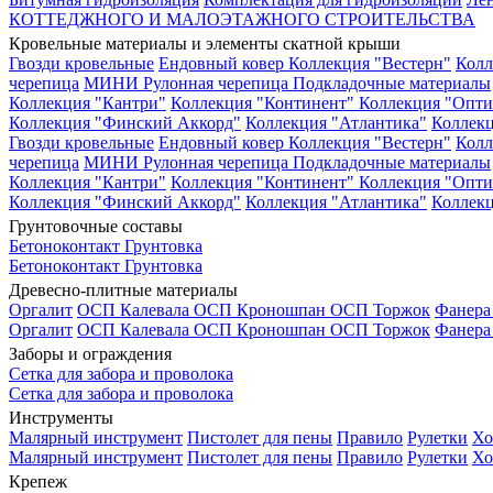
КОТТЕДЖНОГО И МАЛОЭТАЖНОГО СТРОИТЕЛЬСТВА
Кровельные материалы и элементы скатной крыши
Гвозди кровельные
Ендовный ковер
Коллекция "Вестерн"
Колл
черепица
МИНИ Рулонная черепица
Подкладочные материалы
Коллекция "Кантри"
Коллекция "Континент"
Коллекция "Опти
Коллекция "Финский Аккорд"
Коллекция "Атлантика"
Коллекц
Гвозди кровельные
Ендовный ковер
Коллекция "Вестерн"
Колл
черепица
МИНИ Рулонная черепица
Подкладочные материалы
Коллекция "Кантри"
Коллекция "Континент"
Коллекция "Опти
Коллекция "Финский Аккорд"
Коллекция "Атлантика"
Коллекц
Грунтовочные составы
Бетоноконтакт
Грунтовка
Бетоноконтакт
Грунтовка
Древесно-плитные материалы
Оргалит
ОСП Калевала
ОСП Кроношпан
ОСП Торжок
Фанер
Оргалит
ОСП Калевала
ОСП Кроношпан
ОСП Торжок
Фанер
Заборы и ограждения
Сетка для забора и проволока
Сетка для забора и проволока
Инструменты
Малярный инструмент
Пистолет для пены
Правило
Рулетки
Хо
Малярный инструмент
Пистолет для пены
Правило
Рулетки
Хо
Крепеж