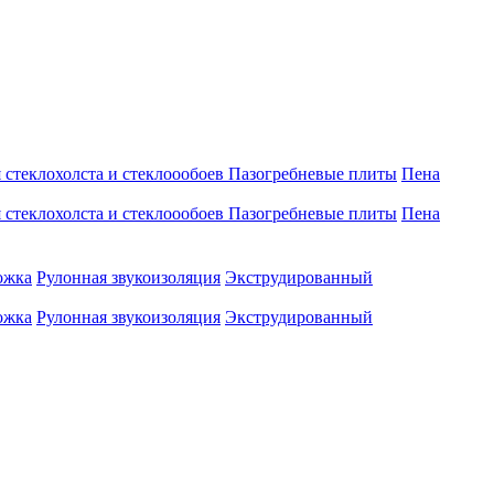
 стеклохолста и стеклоообоев
Пазогребневые плиты
Пена
 стеклохолста и стеклоообоев
Пазогребневые плиты
Пена
ожка
Рулонная звукоизоляция
Экструдированный
ожка
Рулонная звукоизоляция
Экструдированный