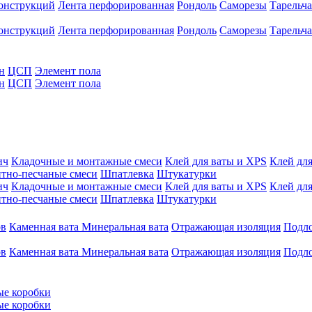
конструкций
Лента перфорированная
Рондоль
Саморезы
Тарельч
конструкций
Лента перфорированная
Рондоль
Саморезы
Тарельч
н
ЦСП
Элемент пола
н
ЦСП
Элемент пола
ич
Кладочные и монтажные смеси
Клей для ваты и XPS
Клей для
тно-песчаные смеси
Шпатлевка
Штукатурки
ич
Кладочные и монтажные смеси
Клей для ваты и XPS
Клей для
тно-песчаные смеси
Шпатлевка
Штукатурки
ов
Каменная вата
Минеральная вата
Отражающая изоляция
Подл
ов
Каменная вата
Минеральная вата
Отражающая изоляция
Подл
ые коробки
ые коробки