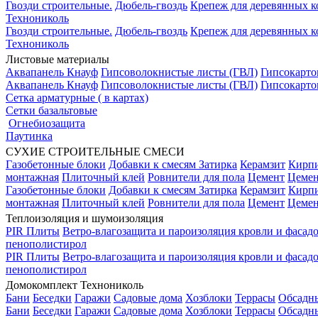
Гвозди строительные.
Дюбель-гвоздь
Крепеж для деревянных 
Технониколь
Гвозди строительные.
Дюбель-гвоздь
Крепеж для деревянных 
Технониколь
Листовые материалы
Аквапанель Кнауф
Гипсоволокнистые листы (ГВЛ)
Гипсокарто
Аквапанель Кнауф
Гипсоволокнистые листы (ГВЛ)
Гипсокарто
Сетка арматурные ( в картах)
Сетки базальтовые
Огнебиозащита
Паутинка
СУХИЕ СТРОИТЕЛЬНЫЕ СМЕСИ
Газобетонные блоки
Добавки к смесям
Затирка
Керамзит
Кирп
монтажная
Плиточный клей
Ровнители для пола
Цемент
Цемен
Газобетонные блоки
Добавки к смесям
Затирка
Керамзит
Кирп
монтажная
Плиточный клей
Ровнители для пола
Цемент
Цемен
Теплоизоляция и шумоизоляция
PIR Плиты
Ветро-влагозащита и пароизоляция кровли и фасад
пенополистирол
PIR Плиты
Ветро-влагозащита и пароизоляция кровли и фасад
пенополистирол
Домокомплект Технониколь
Бани
Беседки
Гаражи
Садовые дома
Хозблоки
Террасы
Обсадн
Бани
Беседки
Гаражи
Садовые дома
Хозблоки
Террасы
Обсадн