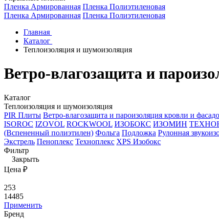
Пленка Армированная
Пленка Полиэтиленовая
Пленка Армированная
Пленка Полиэтиленовая
Главная
Каталог
Теплоизоляция и шумоизоляция
Ветро-влагозащита и пароизо
Каталог
Теплоизоляция и шумоизоляция
PIR Плиты
Ветро-влагозащита и пароизоляция кровли и фасад
ISOROC
IZOVOL
ROCKWOOL
ИЗОБОКС
ИЗОМИН
ТЕХНО
(Вспененный полиэтилен)
Фольга
Подложка
Рулонная звукоиз
Экстрель
Пеноплекс
Техноплекс
ХPS Изобокс
Фильтр
Закрыть
Цена ₽
253
14485
Применить
Бренд