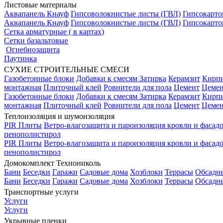
Листовые материалы
Аквапанель Кнауф
Гипсоволокнистые листы (ГВЛ)
Гипсокарто
Аквапанель Кнауф
Гипсоволокнистые листы (ГВЛ)
Гипсокарто
Сетка арматурные ( в картах)
Сетки базальтовые
Огнебиозащита
Паутинка
СУХИЕ СТРОИТЕЛЬНЫЕ СМЕСИ
Газобетонные блоки
Добавки к смесям
Затирка
Керамзит
Кирп
монтажная
Плиточный клей
Ровнители для пола
Цемент
Цемен
Газобетонные блоки
Добавки к смесям
Затирка
Керамзит
Кирп
монтажная
Плиточный клей
Ровнители для пола
Цемент
Цемен
Теплоизоляция и шумоизоляция
PIR Плиты
Ветро-влагозащита и пароизоляция кровли и фасад
пенополистирол
PIR Плиты
Ветро-влагозащита и пароизоляция кровли и фасад
пенополистирол
Домокомплект Технониколь
Бани
Беседки
Гаражи
Садовые дома
Хозблоки
Террасы
Обсадн
Бани
Беседки
Гаражи
Садовые дома
Хозблоки
Террасы
Обсадн
Транспортные услуги
Услуги
Услуги
Укрывные пленки