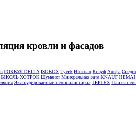
ляция кровли и фасадов
ов
РОКВУЛ
DELTA
ISOBOX
Tyvek
Изоспан
Кнауф
Альфа
Соеди
НИКОЛЬ
ХОТРОК
Шуманет
Минеральная вата
KNAUF
НЕМА
оляция
Экструдированный пенополистирол
TEPLEX
Плиты пен