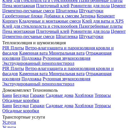
Клей для стеклохолста и стеклоообоев
Пазогребневые плиты
Пена монтажная
Плиточный клей
Ровнители для пола
Цемент
Цементно-песчаные смеси
Шпатлевка
Штукатурки
Газобетонные блоки
Добавки к смесям
Затирка
Керамзит
Кирпич
Кладочные и монтажные смеси
Клей для ваты и XPS
Клей для стеклохолста и стеклоообоев
Пазогребневые плиты
Пена монтажная
Плиточный клей
Ровнители для пола
Цемент
Цементно-песчаные смеси
Шпатлевка
Штукатурки
Теплоизоляция и шумоизоляция
PIR Плиты
Ветро-влагозащита и пароизоляция кровли и
фасадов
Каменная вата
Минеральная вата
Отражающая
изоляция
Подложка
Рулонная звукоизоляция
Экструдированный пенополистирол
PIR Плиты
Ветро-влагозащита и пароизоляция кровли и
фасадов
Каменная вата
Минеральная вата
Отражающая
изоляция
Подложка
Рулонная звукоизоляция
Экструдированный пенополистирол
Домокомплект Технониколь
Бани
Беседки
Гаражи
Садовые дома
Хозблоки
Террасы
Обсадные коробки
Бани
Беседки
Гаражи
Садовые дома
Хозблоки
Террасы
Обсадные коробки
Транспортные услуги
Услуги
Услуги