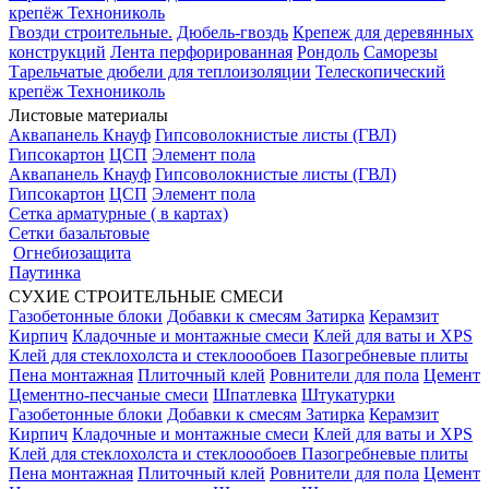
крепёж Технониколь
Гвозди строительные.
Дюбель-гвоздь
Крепеж для деревянных
конструкций
Лента перфорированная
Рондоль
Саморезы
Тарельчатые дюбели для теплоизоляции
Телескопический
крепёж Технониколь
Листовые материалы
Аквапанель Кнауф
Гипсоволокнистые листы (ГВЛ)
Гипсокартон
ЦСП
Элемент пола
Аквапанель Кнауф
Гипсоволокнистые листы (ГВЛ)
Гипсокартон
ЦСП
Элемент пола
Сетка арматурные ( в картах)
Сетки базальтовые
Огнебиозащита
Паутинка
СУХИЕ СТРОИТЕЛЬНЫЕ СМЕСИ
Газобетонные блоки
Добавки к смесям
Затирка
Керамзит
Кирпич
Кладочные и монтажные смеси
Клей для ваты и XPS
Клей для стеклохолста и стеклоообоев
Пазогребневые плиты
Пена монтажная
Плиточный клей
Ровнители для пола
Цемент
Цементно-песчаные смеси
Шпатлевка
Штукатурки
Газобетонные блоки
Добавки к смесям
Затирка
Керамзит
Кирпич
Кладочные и монтажные смеси
Клей для ваты и XPS
Клей для стеклохолста и стеклоообоев
Пазогребневые плиты
Пена монтажная
Плиточный клей
Ровнители для пола
Цемент