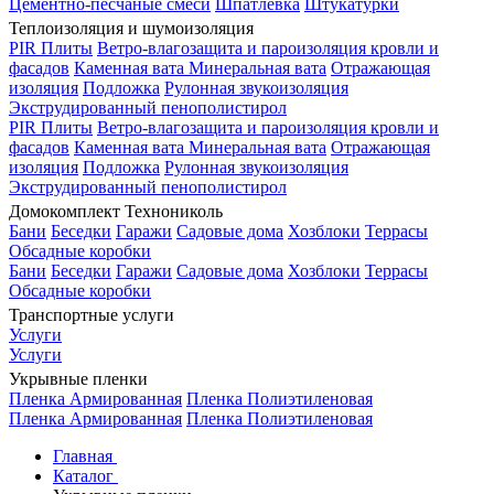
Цементно-песчаные смеси
Шпатлевка
Штукатурки
Теплоизоляция и шумоизоляция
PIR Плиты
Ветро-влагозащита и пароизоляция кровли и
фасадов
Каменная вата
Минеральная вата
Отражающая
изоляция
Подложка
Рулонная звукоизоляция
Экструдированный пенополистирол
PIR Плиты
Ветро-влагозащита и пароизоляция кровли и
фасадов
Каменная вата
Минеральная вата
Отражающая
изоляция
Подложка
Рулонная звукоизоляция
Экструдированный пенополистирол
Домокомплект Технониколь
Бани
Беседки
Гаражи
Садовые дома
Хозблоки
Террасы
Обсадные коробки
Бани
Беседки
Гаражи
Садовые дома
Хозблоки
Террасы
Обсадные коробки
Транспортные услуги
Услуги
Услуги
Укрывные пленки
Пленка Армированная
Пленка Полиэтиленовая
Пленка Армированная
Пленка Полиэтиленовая
Главная
Каталог