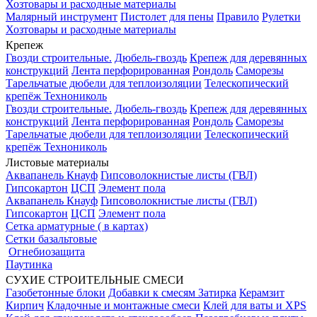
Хозтовары и расходные материалы
Малярный инструмент
Пистолет для пены
Правило
Рулетки
Хозтовары и расходные материалы
Крепеж
Гвозди строительные.
Дюбель-гвоздь
Крепеж для деревянных
конструкций
Лента перфорированная
Рондоль
Саморезы
Тарельчатые дюбели для теплоизоляции
Телескопический
крепёж Технониколь
Гвозди строительные.
Дюбель-гвоздь
Крепеж для деревянных
конструкций
Лента перфорированная
Рондоль
Саморезы
Тарельчатые дюбели для теплоизоляции
Телескопический
крепёж Технониколь
Листовые материалы
Аквапанель Кнауф
Гипсоволокнистые листы (ГВЛ)
Гипсокартон
ЦСП
Элемент пола
Аквапанель Кнауф
Гипсоволокнистые листы (ГВЛ)
Гипсокартон
ЦСП
Элемент пола
Сетка арматурные ( в картах)
Сетки базальтовые
Огнебиозащита
Паутинка
СУХИЕ СТРОИТЕЛЬНЫЕ СМЕСИ
Газобетонные блоки
Добавки к смесям
Затирка
Керамзит
Кирпич
Кладочные и монтажные смеси
Клей для ваты и XPS