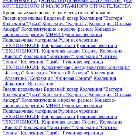
РУЛОННЫЕ ГИДРОИЗОЛЯЦИОННЫЕ МАТЕРИАЛЫ ДЛЯ
КОТТЕДЖНОГО И МАЛОЭТАЖНОГО СТРОИТЕЛЬСТВА
Кровельные материалы и элементы скатной крыши
Гвозди кровельные
Ендовный ковер
Коллекция "Вестерн"
Коллекция "Джаз"
Коллекция "Кадриль"
Коллекция "Оптима
Аккорд"
Комплектующие к кровле (разное)
Коньково-
карнизная черепица
МИНИ Рулонная черепица
Подкладочные материалы
Рулонная черепица
ТЕХНОНИКОЛЬ, Бобровый хвост
Рулонная черепица
ТЕХНОНИКОЛЬ, Кирпичная кладка
Софиты
Коллекция
"Кантри"
Коллекция "Континент"
Коллекция "Оптима
Соната"
Коллекция "Самба"
Рулонная черепица
ТЕХНОНИКОЛЬ, Классическая
Снегодержатели
Коллекция
"Фазенда"
Коллекция "Финский Аккорд"
Коллекция
"Атлантика"
Коллекция "Финская Соната"
Коллекция
"Фокстрот"
Вентиляция
Гвозди кровельные
Ендовный ковер
Коллекция "Вестерн"
Коллекция "Джаз"
Коллекция "Кадриль"
Коллекция "Оптима
Аккорд"
Комплектующие к кровле (разное)
Коньково-
карнизная черепица
МИНИ Рулонная черепица
Подкладочные материалы
Рулонная черепица
ТЕХНОНИКОЛЬ, Бобровый хвост
Рулонная черепица
ТЕХНОНИКОЛЬ, Кирпичная кладка
Софиты
Коллекция
"Кантри"
Коллекция "Континент"
Коллекция "Оптима
Соната"
Коллекция "Самба"
Рулонная черепица