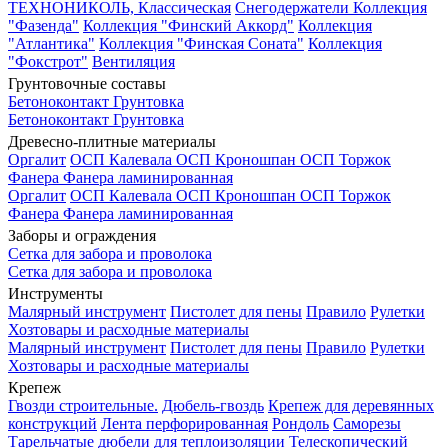
ТЕХНОНИКОЛЬ, Классическая
Снегодержатели
Коллекция
"Фазенда"
Коллекция "Финский Аккорд"
Коллекция
"Атлантика"
Коллекция "Финская Соната"
Коллекция
"Фокстрот"
Вентиляция
Грунтовочные составы
Бетоноконтакт
Грунтовка
Бетоноконтакт
Грунтовка
Древесно-плитные материалы
Оргалит
ОСП Калевала
ОСП Кроношпан
ОСП Торжок
Фанера
Фанера ламинированная
Оргалит
ОСП Калевала
ОСП Кроношпан
ОСП Торжок
Фанера
Фанера ламинированная
Заборы и ограждения
Сетка для забора и проволока
Сетка для забора и проволока
Инструменты
Малярный инструмент
Пистолет для пены
Правило
Рулетки
Хозтовары и расходные материалы
Малярный инструмент
Пистолет для пены
Правило
Рулетки
Хозтовары и расходные материалы
Крепеж
Гвозди строительные.
Дюбель-гвоздь
Крепеж для деревянных
конструкций
Лента перфорированная
Рондоль
Саморезы
Тарельчатые дюбели для теплоизоляции
Телескопический