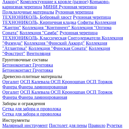
Аккорд"
Комплектующие к кровле (разное)
Коньково-
карнизная черепица
МИНИ Рулонная черепица
Подкладочные материалы
Рулонная черепица
ТЕХНОНИКОЛЬ, Бобровый хвост
Рулонная черепица
ТЕХНОНИКОЛЬ, Кирпичная кладка
Софиты
Коллекция
"Кантри"
Коллекция "Континент"
Коллекция "Оптима
Соната"
Коллекция "Самба"
Рулонная черепица
ТЕХНОНИКОЛЬ, Классическая
Снегодержатели
Коллекция
"Фазенда"
Коллекция "Финский Аккорд"
Коллекция
"Атлантика"
Коллекция "Финская Соната"
Коллекция
"Фокстрот"
Вентиляция
Грунтовочные составы
Бетоноконтакт
Грунтовка
Бетоноконтакт
Грунтовка
Древесно-плитные материалы
Оргалит
ОСП Калевала
ОСП Кроношпан
ОСП Торжок
Фанера
Фанера ламинированная
Оргалит
ОСП Калевала
ОСП Кроношпан
ОСП Торжок
Фанера
Фанера ламинированная
Заборы и ограждения
Сетка для забора и проволока
Сетка для забора и проволока
Инструменты
Малярный инструмент
Пистолет для пены
Правило
Рулетки