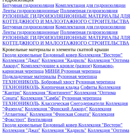
Битумная гидроизоляция
Комплектация для гидроизоляции
Ленты гидроизоляционные
Полимерная гидроизоляция
РУЛОННЫЕ ГИДРОИЗОЛЯЦИОННЫЕ МАТЕРИАЛЫ ДЛЯ
КОТТЕДЖНОГО И МАЛОЭТАЖНОГО СТРОИТЕЛЬСТВА
Битумная гидроизоляция
Комплектация для гидроизоляции
Ленты гидроизоляционные
Полимерная гидроизоляция
РУЛОННЫЕ ГИДРОИЗОЛЯЦИОННЫЕ МАТЕРИАЛЫ ДЛЯ
КОТТЕДЖНОГО И МАЛОЭТАЖНОГО СТРОИТЕЛЬСТВА
Кровельные материалы и элементы скатной крыши
Гвозди кровельные
Ендовный ковер
Коллекция "Вестерн"
Коллекция "Джаз"
Коллекция "Кадриль"
Коллекция "Оптима
Аккорд"
Комплектующие к кровле (разное)
Коньково-
карнизная черепица
МИНИ Рулонная черепица
Подкладочные материалы
Рулонная черепица
ТЕХНОНИКОЛЬ, Бобровый хвост
Рулонная черепица
ТЕХНОНИКОЛЬ, Кирпичная кладка
Софиты
Коллекция
"Кантри"
Коллекция "Континент"
Коллекция "Оптима
Соната"
Коллекция "Самба"
Рулонная черепица
ТЕХНОНИКОЛЬ, Классическая
Снегодержатели
Коллекция
"Фазенда"
Коллекция "Финский Аккорд"
Коллекция
"Атлантика"
Коллекция "Финская Соната"
Коллекция
"Фокстрот"
Вентиляция
Гвозди кровельные
Ендовный ковер
Коллекция "Вестерн"
Коллекция "Джаз"
Коллекция "Кадриль"
Коллекция "Оптима