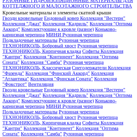
РУЛОННЫЕ ГИДРОИЗОЛЯЦИОННЫЕ МАТЕРИАЛЫ ДЛЯ
КОТТЕДЖНОГО И МАЛОЭТАЖНОГО СТРОИТЕЛЬСТВА
Кровельные материалы и элементы скатной крыши
Гвозди кровельные
Ендовный ковер
Коллекция "Вестерн"
Коллекция "Джаз"
Коллекция "Кадриль"
Коллекция "Оптима
Аккорд"
Комплектующие к кровле (разное)
Коньково-
карнизная черепица
МИНИ Рулонная черепица
Подкладочные материалы
Рулонная черепица
ТЕХНОНИКОЛЬ, Бобровый хвост
Рулонная черепица
ТЕХНОНИКОЛЬ, Кирпичная кладка
Софиты
Коллекция
"Кантри"
Коллекция "Континент"
Коллекция "Оптима
Соната"
Коллекция "Самба"
Рулонная черепица
ТЕХНОНИКОЛЬ, Классическая
Снегодержатели
Коллекция
"Фазенда"
Коллекция "Финский Аккорд"
Коллекция
"Атлантика"
Коллекция "Финская Соната"
Коллекция
"Фокстрот"
Вентиляция
Гвозди кровельные
Ендовный ковер
Коллекция "Вестерн"
Коллекция "Джаз"
Коллекция "Кадриль"
Коллекция "Оптима
Аккорд"
Комплектующие к кровле (разное)
Коньково-
карнизная черепица
МИНИ Рулонная черепица
Подкладочные материалы
Рулонная черепица
ТЕХНОНИКОЛЬ, Бобровый хвост
Рулонная черепица
ТЕХНОНИКОЛЬ, Кирпичная кладка
Софиты
Коллекция
"Кантри"
Коллекция "Континент"
Коллекция "Оптима
Соната"
Коллекция "Самба"
Рулонная черепица