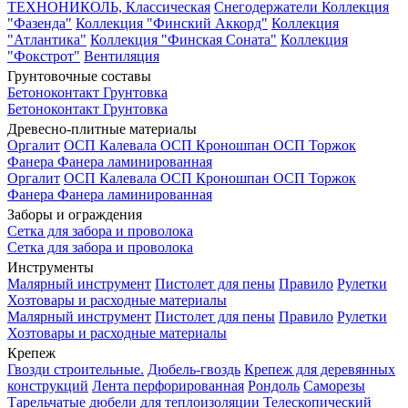
ТЕХНОНИКОЛЬ, Классическая
Снегодержатели
Коллекция
"Фазенда"
Коллекция "Финский Аккорд"
Коллекция
"Атлантика"
Коллекция "Финская Соната"
Коллекция
"Фокстрот"
Вентиляция
Грунтовочные составы
Бетоноконтакт
Грунтовка
Бетоноконтакт
Грунтовка
Древесно-плитные материалы
Оргалит
ОСП Калевала
ОСП Кроношпан
ОСП Торжок
Фанера
Фанера ламинированная
Оргалит
ОСП Калевала
ОСП Кроношпан
ОСП Торжок
Фанера
Фанера ламинированная
Заборы и ограждения
Сетка для забора и проволока
Сетка для забора и проволока
Инструменты
Малярный инструмент
Пистолет для пены
Правило
Рулетки
Хозтовары и расходные материалы
Малярный инструмент
Пистолет для пены
Правило
Рулетки
Хозтовары и расходные материалы
Крепеж
Гвозди строительные.
Дюбель-гвоздь
Крепеж для деревянных
конструкций
Лента перфорированная
Рондоль
Саморезы
Тарельчатые дюбели для теплоизоляции
Телескопический