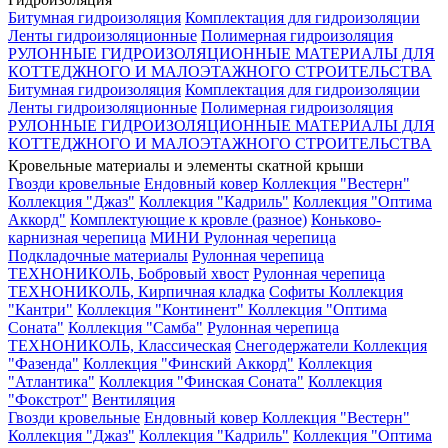
Битумная гидроизоляция
Комплектация для гидроизоляции
Ленты гидроизоляционные
Полимерная гидроизоляция
РУЛОННЫЕ ГИДРОИЗОЛЯЦИОННЫЕ МАТЕРИАЛЫ ДЛЯ
КОТТЕДЖНОГО И МАЛОЭТАЖНОГО СТРОИТЕЛЬСТВА
Битумная гидроизоляция
Комплектация для гидроизоляции
Ленты гидроизоляционные
Полимерная гидроизоляция
РУЛОННЫЕ ГИДРОИЗОЛЯЦИОННЫЕ МАТЕРИАЛЫ ДЛЯ
КОТТЕДЖНОГО И МАЛОЭТАЖНОГО СТРОИТЕЛЬСТВА
Кровельные материалы и элементы скатной крыши
Гвозди кровельные
Ендовный ковер
Коллекция "Вестерн"
Коллекция "Джаз"
Коллекция "Кадриль"
Коллекция "Оптима
Аккорд"
Комплектующие к кровле (разное)
Коньково-
карнизная черепица
МИНИ Рулонная черепица
Подкладочные материалы
Рулонная черепица
ТЕХНОНИКОЛЬ, Бобровый хвост
Рулонная черепица
ТЕХНОНИКОЛЬ, Кирпичная кладка
Софиты
Коллекция
"Кантри"
Коллекция "Континент"
Коллекция "Оптима
Соната"
Коллекция "Самба"
Рулонная черепица
ТЕХНОНИКОЛЬ, Классическая
Снегодержатели
Коллекция
"Фазенда"
Коллекция "Финский Аккорд"
Коллекция
"Атлантика"
Коллекция "Финская Соната"
Коллекция
"Фокстрот"
Вентиляция
Гвозди кровельные
Ендовный ковер
Коллекция "Вестерн"
Коллекция "Джаз"
Коллекция "Кадриль"
Коллекция "Оптима