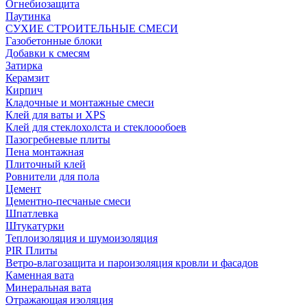
Огнебиозащита
Паутинка
СУХИЕ СТРОИТЕЛЬНЫЕ СМЕСИ
Газобетонные блоки
Добавки к смесям
Затирка
Керамзит
Кирпич
Кладочные и монтажные смеси
Клей для ваты и XPS
Клей для стеклохолста и стеклоообоев
Пазогребневые плиты
Пена монтажная
Плиточный клей
Ровнители для пола
Цемент
Цементно-песчаные смеси
Шпатлевка
Штукатурки
Теплоизоляция и шумоизоляция
PIR Плиты
Ветро-влагозащита и пароизоляция кровли и фасадов
Каменная вата
Минеральная вата
Отражающая изоляция