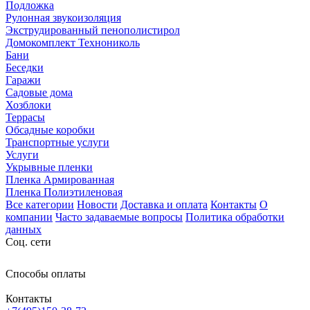
Подложка
Рулонная звукоизоляция
Экструдированный пенополистирол
Домокомплект Технониколь
Бани
Беседки
Гаражи
Садовые дома
Хозблоки
Террасы
Обсадные коробки
Транспортные услуги
Услуги
Укрывные пленки
Пленка Армированная
Пленка Полиэтиленовая
Все категории
Новости
Доставка и оплата
Контакты
О
компании
Часто задаваемые вопросы
Политика обработки
данных
Соц. сети
Способы оплаты
Контакты