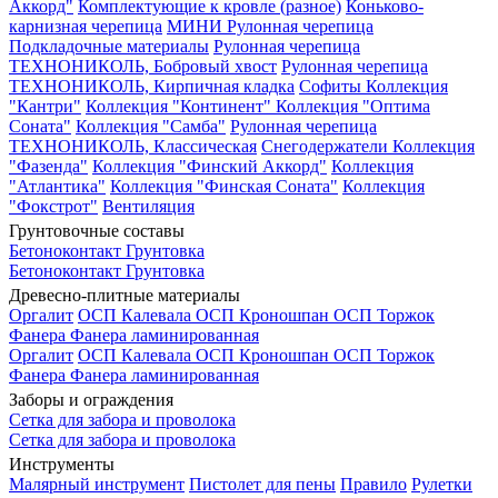
Аккорд"
Комплектующие к кровле (разное)
Коньково-
карнизная черепица
МИНИ Рулонная черепица
Подкладочные материалы
Рулонная черепица
ТЕХНОНИКОЛЬ, Бобровый хвост
Рулонная черепица
ТЕХНОНИКОЛЬ, Кирпичная кладка
Софиты
Коллекция
"Кантри"
Коллекция "Континент"
Коллекция "Оптима
Соната"
Коллекция "Самба"
Рулонная черепица
ТЕХНОНИКОЛЬ, Классическая
Снегодержатели
Коллекция
"Фазенда"
Коллекция "Финский Аккорд"
Коллекция
"Атлантика"
Коллекция "Финская Соната"
Коллекция
"Фокстрот"
Вентиляция
Грунтовочные составы
Бетоноконтакт
Грунтовка
Бетоноконтакт
Грунтовка
Древесно-плитные материалы
Оргалит
ОСП Калевала
ОСП Кроношпан
ОСП Торжок
Фанера
Фанера ламинированная
Оргалит
ОСП Калевала
ОСП Кроношпан
ОСП Торжок
Фанера
Фанера ламинированная
Заборы и ограждения
Сетка для забора и проволока
Сетка для забора и проволока
Инструменты
Малярный инструмент
Пистолет для пены
Правило
Рулетки