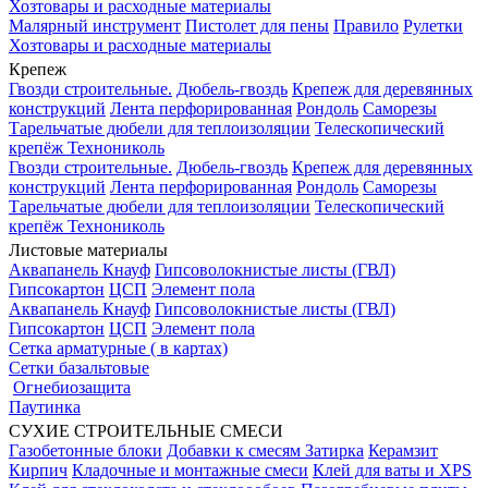
Хозтовары и расходные материалы
Малярный инструмент
Пистолет для пены
Правило
Рулетки
Хозтовары и расходные материалы
Крепеж
Гвозди строительные.
Дюбель-гвоздь
Крепеж для деревянных
конструкций
Лента перфорированная
Рондоль
Саморезы
Тарельчатые дюбели для теплоизоляции
Телескопический
крепёж Технониколь
Гвозди строительные.
Дюбель-гвоздь
Крепеж для деревянных
конструкций
Лента перфорированная
Рондоль
Саморезы
Тарельчатые дюбели для теплоизоляции
Телескопический
крепёж Технониколь
Листовые материалы
Аквапанель Кнауф
Гипсоволокнистые листы (ГВЛ)
Гипсокартон
ЦСП
Элемент пола
Аквапанель Кнауф
Гипсоволокнистые листы (ГВЛ)
Гипсокартон
ЦСП
Элемент пола
Сетка арматурные ( в картах)
Сетки базальтовые
Огнебиозащита
Паутинка
СУХИЕ СТРОИТЕЛЬНЫЕ СМЕСИ
Газобетонные блоки
Добавки к смесям
Затирка
Керамзит
Кирпич
Кладочные и монтажные смеси
Клей для ваты и XPS