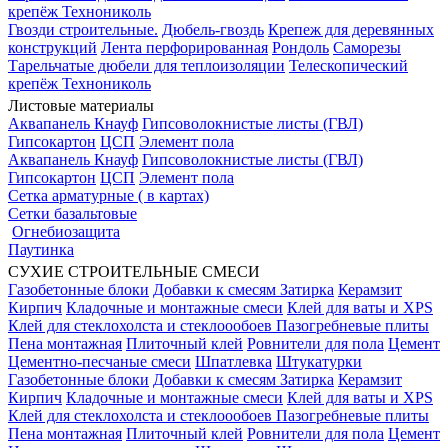
крепёж Технониколь
Гвозди строительные.
Дюбель-гвоздь
Крепеж для деревянных
конструкций
Лента перфорированная
Рондоль
Саморезы
Тарельчатые дюбели для теплоизоляции
Телескопический
крепёж Технониколь
Листовые материалы
Аквапанель Кнауф
Гипсоволокнистые листы (ГВЛ)
Гипсокартон
ЦСП
Элемент пола
Аквапанель Кнауф
Гипсоволокнистые листы (ГВЛ)
Гипсокартон
ЦСП
Элемент пола
Сетка арматурные ( в картах)
Сетки базальтовые
Огнебиозащита
Паутинка
СУХИЕ СТРОИТЕЛЬНЫЕ СМЕСИ
Газобетонные блоки
Добавки к смесям
Затирка
Керамзит
Кирпич
Кладочные и монтажные смеси
Клей для ваты и XPS
Клей для стеклохолста и стеклоообоев
Пазогребневые плиты
Пена монтажная
Плиточный клей
Ровнители для пола
Цемент
Цементно-песчаные смеси
Шпатлевка
Штукатурки
Газобетонные блоки
Добавки к смесям
Затирка
Керамзит
Кирпич
Кладочные и монтажные смеси
Клей для ваты и XPS
Клей для стеклохолста и стеклоообоев
Пазогребневые плиты
Пена монтажная
Плиточный клей
Ровнители для пола
Цемент