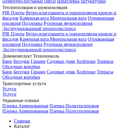
Цементно-песчаные смеси
Шпатлевка
Штукатурки
Теплоизоляция и шумоизоляция
PIR Плиты
Ветро-влагозащита и пароизоляция кровли и
фасадов
Каменная вата
Минеральная вата
Отражающая
изоляция
Подложка
Рулонная звукоизоляция
Экструдированный пенополистирол
PIR Плиты
Ветро-влагозащита и пароизоляция кровли и
фасадов
Каменная вата
Минеральная вата
Отражающая
изоляция
Подложка
Рулонная звукоизоляция
Экструдированный пенополистирол
Домокомплект Технониколь
Бани
Беседки
Гаражи
Садовые дома
Хозблоки
Террасы
Обсадные коробки
Бани
Беседки
Гаражи
Садовые дома
Хозблоки
Террасы
Обсадные коробки
Транспортные услуги
Услуги
Услуги
Укрывные пленки
Пленка Армированная
Пленка Полиэтиленовая
Пленка Армированная
Пленка Полиэтиленовая
Главная
Каталог