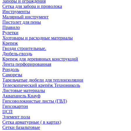
Заборы и ограждения
Сетка для забора и проволока
Инструменты
Малярный инструмент
Пистолет для пены
Правило
Рулетки
Хозтовары и расходные материалы
Крепеж
Гвозди строительные.
Дюбель-гвоздь
Крепеж для деревянных конструкций
Лента перфорированная
Рондоль
Саморезы
Тарельчатые дюбели для теплоизоляции
Телескопический крепёж Технониколь
Листовые материалы
Аквапанель Кнауф
Гипсоволокнистые листы (ГВЛ)
Гипсокартон
ЦСП
Элемент пола
Сетка арматурные ( в картах)
Сетки базальтовые