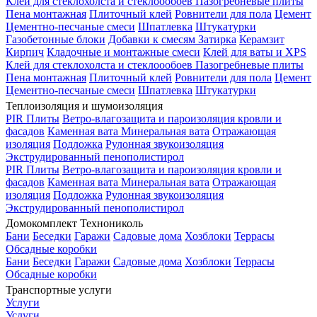
Клей для стеклохолста и стеклоообоев
Пазогребневые плиты
Пена монтажная
Плиточный клей
Ровнители для пола
Цемент
Цементно-песчаные смеси
Шпатлевка
Штукатурки
Газобетонные блоки
Добавки к смесям
Затирка
Керамзит
Кирпич
Кладочные и монтажные смеси
Клей для ваты и XPS
Клей для стеклохолста и стеклоообоев
Пазогребневые плиты
Пена монтажная
Плиточный клей
Ровнители для пола
Цемент
Цементно-песчаные смеси
Шпатлевка
Штукатурки
Теплоизоляция и шумоизоляция
PIR Плиты
Ветро-влагозащита и пароизоляция кровли и
фасадов
Каменная вата
Минеральная вата
Отражающая
изоляция
Подложка
Рулонная звукоизоляция
Экструдированный пенополистирол
PIR Плиты
Ветро-влагозащита и пароизоляция кровли и
фасадов
Каменная вата
Минеральная вата
Отражающая
изоляция
Подложка
Рулонная звукоизоляция
Экструдированный пенополистирол
Домокомплект Технониколь
Бани
Беседки
Гаражи
Садовые дома
Хозблоки
Террасы
Обсадные коробки
Бани
Беседки
Гаражи
Садовые дома
Хозблоки
Террасы
Обсадные коробки
Транспортные услуги
Услуги
Услуги