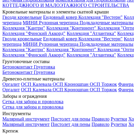
КОТТЕДЖНОГО И МАЛОЭТАЖНОГО СТРОИТЕЛЬСТВА
Кровельные материалы и элементы скатной крыши
Гвозди кровельные
Ендовный ковер
Коллекция "Вестерн"
Колл
черепица
МИНИ Рулонная черепица
Подкладочные материалы
Коллекция "Кантри"
Коллекция "Континент"
Коллекция "Опти
Коллекция "Финский Аккорд"
Коллекция "Атлантика"
Коллекц
Гвозди кровельные
Ендовный ковер
Коллекция "Вестерн"
Колл
черепица
МИНИ Рулонная черепица
Подкладочные материалы
Коллекция "Кантри"
Коллекция "Континент"
Коллекция "Опти
Коллекция "Финский Аккорд"
Коллекция "Атлантика"
Коллекц
Грунтовочные составы
Бетоноконтакт
Грунтовка
Бетоноконтакт
Грунтовка
Древесно-плитные материалы
Оргалит
ОСП Калевала
ОСП Кроношпан
ОСП Торжок
Фанер
Оргалит
ОСП Калевала
ОСП Кроношпан
ОСП Торжок
Фанер
Заборы и ограждения
Сетка для забора и проволока
Сетка для забора и проволока
Инструменты
Малярный инструмент
Пистолет для пены
Правило
Рулетки
Хо
Малярный инструмент
Пистолет для пены
Правило
Рулетки
Хо
Крепеж