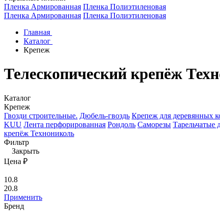
Пленка Армированная
Пленка Полиэтиленовая
Пленка Армированная
Пленка Полиэтиленовая
Главная
Каталог
Крепеж
Телескопический крепёж Тех
Каталог
Крепеж
Гвозди строительные.
Дюбель-гвоздь
Крепеж для деревянных 
KUU
Лента перфорированная
Рондоль
Саморезы
Тарельчатые 
крепёж Технониколь
Фильтр
Закрыть
Цена ₽
10.8
20.8
Применить
Бренд