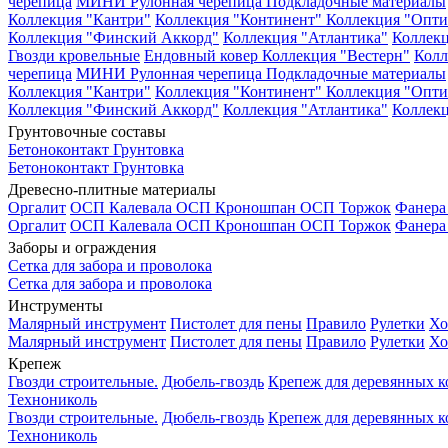
черепица
МИНИ Рулонная черепица
Подкладочные материалы
Коллекция "Кантри"
Коллекция "Континент"
Коллекция "Опти
Коллекция "Финский Аккорд"
Коллекция "Атлантика"
Коллекц
Гвозди кровельные
Ендовный ковер
Коллекция "Вестерн"
Колл
черепица
МИНИ Рулонная черепица
Подкладочные материалы
Коллекция "Кантри"
Коллекция "Континент"
Коллекция "Опти
Коллекция "Финский Аккорд"
Коллекция "Атлантика"
Коллекц
Грунтовочные составы
Бетоноконтакт
Грунтовка
Бетоноконтакт
Грунтовка
Древесно-плитные материалы
Оргалит
ОСП Калевала
ОСП Кроношпан
ОСП Торжок
Фанер
Оргалит
ОСП Калевала
ОСП Кроношпан
ОСП Торжок
Фанер
Заборы и ограждения
Сетка для забора и проволока
Сетка для забора и проволока
Инструменты
Малярный инструмент
Пистолет для пены
Правило
Рулетки
Хо
Малярный инструмент
Пистолет для пены
Правило
Рулетки
Хо
Крепеж
Гвозди строительные.
Дюбель-гвоздь
Крепеж для деревянных 
Технониколь
Гвозди строительные.
Дюбель-гвоздь
Крепеж для деревянных 
Технониколь