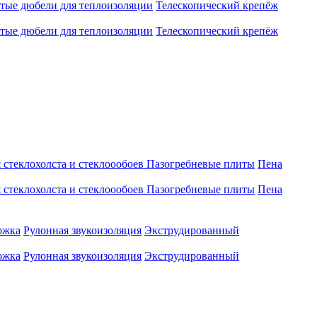
атые дюбели для теплоизоляции
Телескопический крепёж
атые дюбели для теплоизоляции
Телескопический крепёж
 стеклохолста и стеклоообоев
Пазогребневые плиты
Пена
 стеклохолста и стеклоообоев
Пазогребневые плиты
Пена
ожка
Рулонная звукоизоляция
Экструдированный
ожка
Рулонная звукоизоляция
Экструдированный