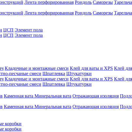
конструкций
Лента перфорированная
Рондоль
Саморезы
Тарельч
конструкций
Лента перфорированная
Рондоль
Саморезы
Тарельч
н
ЦСП
Элемент пола
н
ЦСП
Элемент пола
ич
Кладочные и монтажные смеси
Клей для ваты и XPS
Клей для
тно-песчаные смеси
Шпатлевка
Штукатурки
ич
Кладочные и монтажные смеси
Клей для ваты и XPS
Клей для
тно-песчаные смеси
Шпатлевка
Штукатурки
ов
Каменная вата
Минеральная вата
Отражающая изоляция
Подл
ов
Каменная вата
Минеральная вата
Отражающая изоляция
Подл
ые коробки
ые коробки