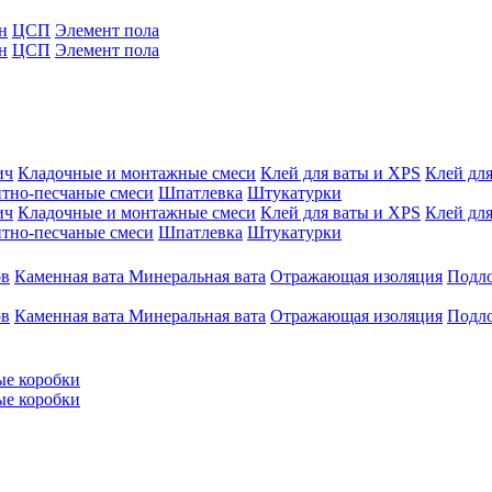
н
ЦСП
Элемент пола
н
ЦСП
Элемент пола
ич
Кладочные и монтажные смеси
Клей для ваты и XPS
Клей для
тно-песчаные смеси
Шпатлевка
Штукатурки
ич
Кладочные и монтажные смеси
Клей для ваты и XPS
Клей для
тно-песчаные смеси
Шпатлевка
Штукатурки
ов
Каменная вата
Минеральная вата
Отражающая изоляция
Подл
ов
Каменная вата
Минеральная вата
Отражающая изоляция
Подл
ые коробки
ые коробки