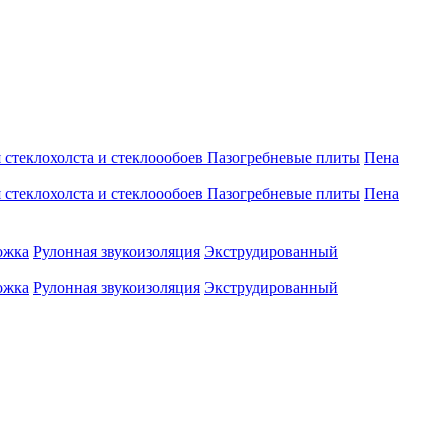
 стеклохолста и стеклоообоев
Пазогребневые плиты
Пена
 стеклохолста и стеклоообоев
Пазогребневые плиты
Пена
ожка
Рулонная звукоизоляция
Экструдированный
ожка
Рулонная звукоизоляция
Экструдированный