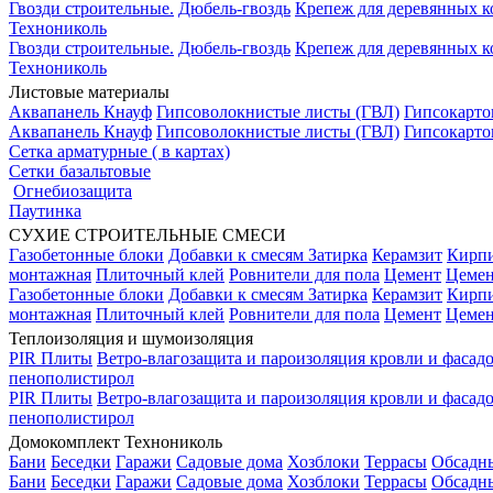
Гвозди строительные.
Дюбель-гвоздь
Крепеж для деревянных 
Технониколь
Гвозди строительные.
Дюбель-гвоздь
Крепеж для деревянных 
Технониколь
Листовые материалы
Аквапанель Кнауф
Гипсоволокнистые листы (ГВЛ)
Гипсокарто
Аквапанель Кнауф
Гипсоволокнистые листы (ГВЛ)
Гипсокарто
Сетка арматурные ( в картах)
Сетки базальтовые
Огнебиозащита
Паутинка
СУХИЕ СТРОИТЕЛЬНЫЕ СМЕСИ
Газобетонные блоки
Добавки к смесям
Затирка
Керамзит
Кирп
монтажная
Плиточный клей
Ровнители для пола
Цемент
Цемен
Газобетонные блоки
Добавки к смесям
Затирка
Керамзит
Кирп
монтажная
Плиточный клей
Ровнители для пола
Цемент
Цемен
Теплоизоляция и шумоизоляция
PIR Плиты
Ветро-влагозащита и пароизоляция кровли и фасад
пенополистирол
PIR Плиты
Ветро-влагозащита и пароизоляция кровли и фасад
пенополистирол
Домокомплект Технониколь
Бани
Беседки
Гаражи
Садовые дома
Хозблоки
Террасы
Обсадн
Бани
Беседки
Гаражи
Садовые дома
Хозблоки
Террасы
Обсадн