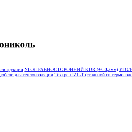
нониколь
конструкций
УГОЛ РАВНОСТОРОННИЙ KUR (+/- 0,2мм)
УГОЛ
дюбели для теплоизоляции
Техкреп IZL-T (стальной гв.термогол