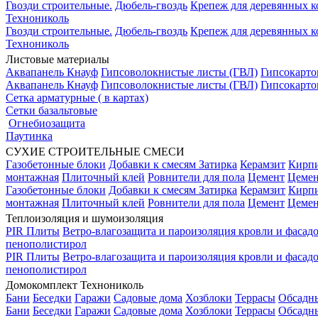
Гвозди строительные.
Дюбель-гвоздь
Крепеж для деревянных 
Технониколь
Гвозди строительные.
Дюбель-гвоздь
Крепеж для деревянных 
Технониколь
Листовые материалы
Аквапанель Кнауф
Гипсоволокнистые листы (ГВЛ)
Гипсокарто
Аквапанель Кнауф
Гипсоволокнистые листы (ГВЛ)
Гипсокарто
Сетка арматурные ( в картах)
Сетки базальтовые
Огнебиозащита
Паутинка
СУХИЕ СТРОИТЕЛЬНЫЕ СМЕСИ
Газобетонные блоки
Добавки к смесям
Затирка
Керамзит
Кирп
монтажная
Плиточный клей
Ровнители для пола
Цемент
Цемен
Газобетонные блоки
Добавки к смесям
Затирка
Керамзит
Кирп
монтажная
Плиточный клей
Ровнители для пола
Цемент
Цемен
Теплоизоляция и шумоизоляция
PIR Плиты
Ветро-влагозащита и пароизоляция кровли и фасад
пенополистирол
PIR Плиты
Ветро-влагозащита и пароизоляция кровли и фасад
пенополистирол
Домокомплект Технониколь
Бани
Беседки
Гаражи
Садовые дома
Хозблоки
Террасы
Обсадн
Бани
Беседки
Гаражи
Садовые дома
Хозблоки
Террасы
Обсадн