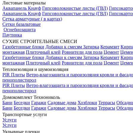
Листовые материалы
Аквапанель Кнауф
Гипсоволокнистые листы (ГВЛ)
Гипсокарто
Аквапанель Кнауф
Гипсоволокнистые листы (ГВЛ)
Гипсокарто
Сетка арматурные ( в картах)
Сетки базальтовые
Огнебиозащита
Паутинка
СУХИЕ СТРОИТЕЛЬНЫЕ СМЕСИ
Газобетонные блоки
Добавки к смесям
Затирка
Керамзит
Кирп
монтажная
Плиточный клей
Ровнители для пола
Цемент
Цемен
Газобетонные блоки
Добавки к смесям
Затирка
Керамзит
Кирп
монтажная
Плиточный клей
Ровнители для пола
Цемент
Цемен
Теплоизоляция и шумоизоляция
PIR Плиты
Ветро-влагозащита и пароизоляция кровли и фасад
пенополистирол
PIR Плиты
Ветро-влагозащита и пароизоляция кровли и фасад
пенополистирол
Домокомплект Технониколь
Бани
Беседки
Гаражи
Садовые дома
Хозблоки
Террасы
Обсадн
Бани
Беседки
Гаражи
Садовые дома
Хозблоки
Террасы
Обсадн
Транспортные услуги
Услуги
Услуги
Укрывные пленки