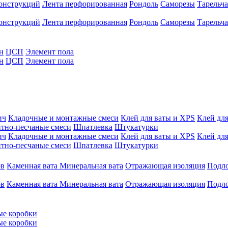
конструкций
Лента перфорированная
Рондоль
Саморезы
Тарельч
конструкций
Лента перфорированная
Рондоль
Саморезы
Тарельч
н
ЦСП
Элемент пола
н
ЦСП
Элемент пола
ич
Кладочные и монтажные смеси
Клей для ваты и XPS
Клей для
тно-песчаные смеси
Шпатлевка
Штукатурки
ич
Кладочные и монтажные смеси
Клей для ваты и XPS
Клей для
тно-песчаные смеси
Шпатлевка
Штукатурки
ов
Каменная вата
Минеральная вата
Отражающая изоляция
Подл
ов
Каменная вата
Минеральная вата
Отражающая изоляция
Подл
ые коробки
ые коробки