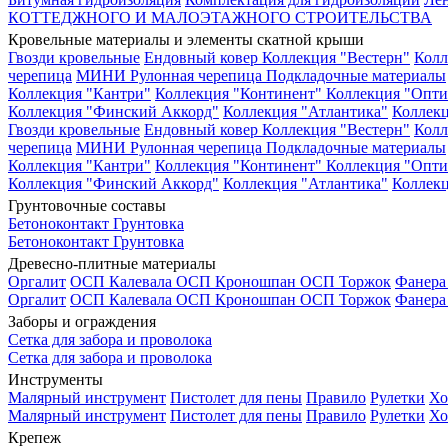
КОТТЕДЖНОГО И МАЛОЭТАЖНОГО СТРОИТЕЛЬСТВА
Кровельные материалы и элементы скатной крыши
Гвозди кровельные
Ендовный ковер
Коллекция "Вестерн"
Колл
черепица
МИНИ Рулонная черепица
Подкладочные материалы
Коллекция "Кантри"
Коллекция "Континент"
Коллекция "Опти
Коллекция "Финский Аккорд"
Коллекция "Атлантика"
Коллекц
Гвозди кровельные
Ендовный ковер
Коллекция "Вестерн"
Колл
черепица
МИНИ Рулонная черепица
Подкладочные материалы
Коллекция "Кантри"
Коллекция "Континент"
Коллекция "Опти
Коллекция "Финский Аккорд"
Коллекция "Атлантика"
Коллекц
Грунтовочные составы
Бетоноконтакт
Грунтовка
Бетоноконтакт
Грунтовка
Древесно-плитные материалы
Оргалит
ОСП Калевала
ОСП Кроношпан
ОСП Торжок
Фанер
Оргалит
ОСП Калевала
ОСП Кроношпан
ОСП Торжок
Фанер
Заборы и ограждения
Сетка для забора и проволока
Сетка для забора и проволока
Инструменты
Малярный инструмент
Пистолет для пены
Правило
Рулетки
Хо
Малярный инструмент
Пистолет для пены
Правило
Рулетки
Хо
Крепеж