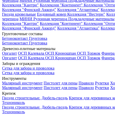
черепица
МИНИ Рулонная черепица
Подкладочные материалы
Коллекция "Кантри"
Коллекция "Континент"
Коллекция "Опти
Коллекция "Финский Аккорд"
Коллекция "Атлантика"
Коллекц
Гвозди кровельные
Ендовный ковер
Коллекция "Вестерн"
Колл
черепица
МИНИ Рулонная черепица
Подкладочные материалы
Коллекция "Кантри"
Коллекция "Континент"
Коллекция "Опти
Коллекция "Финский Аккорд"
Коллекция "Атлантика"
Коллекц
Грунтовочные составы
Бетоноконтакт
Грунтовка
Бетоноконтакт
Грунтовка
Древесно-плитные материалы
Оргалит
ОСП Калевала
ОСП Кроношпан
ОСП Торжок
Фанер
Оргалит
ОСП Калевала
ОСП Кроношпан
ОСП Торжок
Фанер
Заборы и ограждения
Сетка для забора и проволока
Сетка для забора и проволока
Инструменты
Малярный инструмент
Пистолет для пены
Правило
Рулетки
Хо
Малярный инструмент
Пистолет для пены
Правило
Рулетки
Хо
Крепеж
Гвозди строительные.
Дюбель-гвоздь
Крепеж для деревянных 
Технониколь
Гвозди строительные.
Дюбель-гвоздь
Крепеж для деревянных 
Технониколь