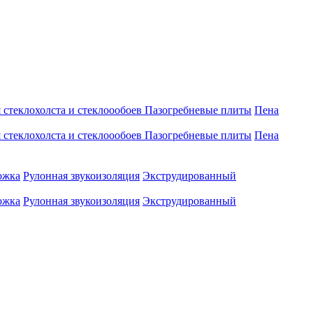
 стеклохолста и стеклоообоев
Пазогребневые плиты
Пена
 стеклохолста и стеклоообоев
Пазогребневые плиты
Пена
ожка
Рулонная звукоизоляция
Экструдированный
ожка
Рулонная звукоизоляция
Экструдированный