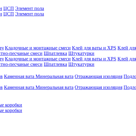
н
ЦСП
Элемент пола
н
ЦСП
Элемент пола
ич
Кладочные и монтажные смеси
Клей для ваты и XPS
Клей для
тно-песчаные смеси
Шпатлевка
Штукатурки
ич
Кладочные и монтажные смеси
Клей для ваты и XPS
Клей для
тно-песчаные смеси
Шпатлевка
Штукатурки
ов
Каменная вата
Минеральная вата
Отражающая изоляция
Подл
ов
Каменная вата
Минеральная вата
Отражающая изоляция
Подл
ые коробки
ые коробки