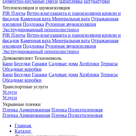
Цементно-песчаные смеси
Шпатлевка
Штукатурки
Теплоизоляция и шумоизоляция
PIR Плиты
Ветро-влагозащита и пароизоляция кровли и
фасадов
Каменная вата
Минеральная вата
Отражающая
изоляция
Подложка
Рулонная звукоизоляция
Экструдированный пенополистирол
PIR Плиты
Ветро-влагозащита и пароизоляция кровли и
фасадов
Каменная вата
Минеральная вата
Отражающая
изоляция
Подложка
Рулонная звукоизоляция
Экструдированный пенополистирол
Домокомплект Технониколь
Бани
Беседки
Гаражи
Садовые дома
Хозблоки
Террасы
Обсадные коробки
Бани
Беседки
Гаражи
Садовые дома
Хозблоки
Террасы
Обсадные коробки
Транспортные услуги
Услуги
Услуги
Укрывные пленки
Пленка Армированная
Пленка Полиэтиленовая
Пленка Армированная
Пленка Полиэтиленовая
Главная
Каталог