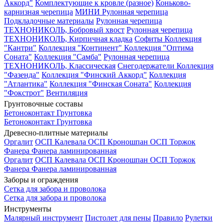
Аккорд"
Комплектующие к кровле (разное)
Коньково-
карнизная черепица
МИНИ Рулонная черепица
Подкладочные материалы
Рулонная черепица
ТЕХНОНИКОЛЬ, Бобровый хвост
Рулонная черепица
ТЕХНОНИКОЛЬ, Кирпичная кладка
Софиты
Коллекция
"Кантри"
Коллекция "Континент"
Коллекция "Оптима
Соната"
Коллекция "Самба"
Рулонная черепица
ТЕХНОНИКОЛЬ, Классическая
Снегодержатели
Коллекция
"Фазенда"
Коллекция "Финский Аккорд"
Коллекция
"Атлантика"
Коллекция "Финская Соната"
Коллекция
"Фокстрот"
Вентиляция
Грунтовочные составы
Бетоноконтакт
Грунтовка
Бетоноконтакт
Грунтовка
Древесно-плитные материалы
Оргалит
ОСП Калевала
ОСП Кроношпан
ОСП Торжок
Фанера
Фанера ламинированная
Оргалит
ОСП Калевала
ОСП Кроношпан
ОСП Торжок
Фанера
Фанера ламинированная
Заборы и ограждения
Сетка для забора и проволока
Сетка для забора и проволока
Инструменты
Малярный инструмент
Пистолет для пены
Правило
Рулетки