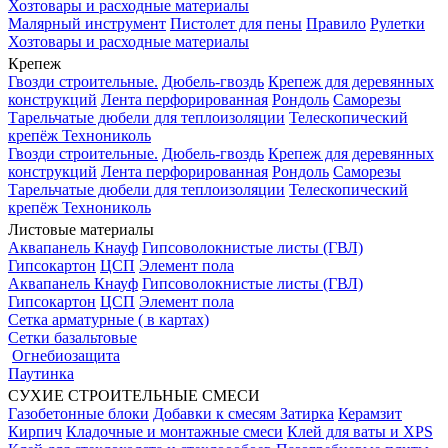
Хозтовары и расходные материалы
Малярный инструмент
Пистолет для пены
Правило
Рулетки
Хозтовары и расходные материалы
Крепеж
Гвозди строительные.
Дюбель-гвоздь
Крепеж для деревянных
конструкций
Лента перфорированная
Рондоль
Саморезы
Тарельчатые дюбели для теплоизоляции
Телескопический
крепёж Технониколь
Гвозди строительные.
Дюбель-гвоздь
Крепеж для деревянных
конструкций
Лента перфорированная
Рондоль
Саморезы
Тарельчатые дюбели для теплоизоляции
Телескопический
крепёж Технониколь
Листовые материалы
Аквапанель Кнауф
Гипсоволокнистые листы (ГВЛ)
Гипсокартон
ЦСП
Элемент пола
Аквапанель Кнауф
Гипсоволокнистые листы (ГВЛ)
Гипсокартон
ЦСП
Элемент пола
Сетка арматурные ( в картах)
Сетки базальтовые
Огнебиозащита
Паутинка
СУХИЕ СТРОИТЕЛЬНЫЕ СМЕСИ
Газобетонные блоки
Добавки к смесям
Затирка
Керамзит
Кирпич
Кладочные и монтажные смеси
Клей для ваты и XPS