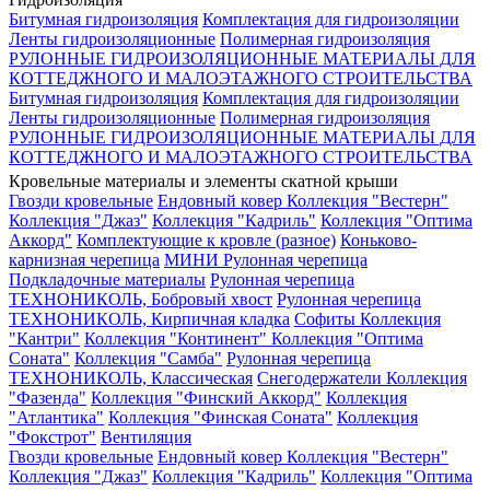
Битумная гидроизоляция
Комплектация для гидроизоляции
Ленты гидроизоляционные
Полимерная гидроизоляция
РУЛОННЫЕ ГИДРОИЗОЛЯЦИОННЫЕ МАТЕРИАЛЫ ДЛЯ
КОТТЕДЖНОГО И МАЛОЭТАЖНОГО СТРОИТЕЛЬСТВА
Битумная гидроизоляция
Комплектация для гидроизоляции
Ленты гидроизоляционные
Полимерная гидроизоляция
РУЛОННЫЕ ГИДРОИЗОЛЯЦИОННЫЕ МАТЕРИАЛЫ ДЛЯ
КОТТЕДЖНОГО И МАЛОЭТАЖНОГО СТРОИТЕЛЬСТВА
Кровельные материалы и элементы скатной крыши
Гвозди кровельные
Ендовный ковер
Коллекция "Вестерн"
Коллекция "Джаз"
Коллекция "Кадриль"
Коллекция "Оптима
Аккорд"
Комплектующие к кровле (разное)
Коньково-
карнизная черепица
МИНИ Рулонная черепица
Подкладочные материалы
Рулонная черепица
ТЕХНОНИКОЛЬ, Бобровый хвост
Рулонная черепица
ТЕХНОНИКОЛЬ, Кирпичная кладка
Софиты
Коллекция
"Кантри"
Коллекция "Континент"
Коллекция "Оптима
Соната"
Коллекция "Самба"
Рулонная черепица
ТЕХНОНИКОЛЬ, Классическая
Снегодержатели
Коллекция
"Фазенда"
Коллекция "Финский Аккорд"
Коллекция
"Атлантика"
Коллекция "Финская Соната"
Коллекция
"Фокстрот"
Вентиляция
Гвозди кровельные
Ендовный ковер
Коллекция "Вестерн"
Коллекция "Джаз"
Коллекция "Кадриль"
Коллекция "Оптима