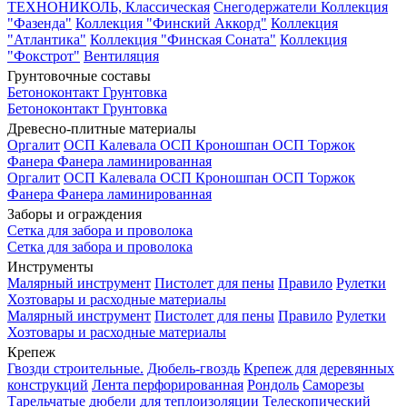
ТЕХНОНИКОЛЬ, Классическая
Снегодержатели
Коллекция
"Фазенда"
Коллекция "Финский Аккорд"
Коллекция
"Атлантика"
Коллекция "Финская Соната"
Коллекция
"Фокстрот"
Вентиляция
Грунтовочные составы
Бетоноконтакт
Грунтовка
Бетоноконтакт
Грунтовка
Древесно-плитные материалы
Оргалит
ОСП Калевала
ОСП Кроношпан
ОСП Торжок
Фанера
Фанера ламинированная
Оргалит
ОСП Калевала
ОСП Кроношпан
ОСП Торжок
Фанера
Фанера ламинированная
Заборы и ограждения
Сетка для забора и проволока
Сетка для забора и проволока
Инструменты
Малярный инструмент
Пистолет для пены
Правило
Рулетки
Хозтовары и расходные материалы
Малярный инструмент
Пистолет для пены
Правило
Рулетки
Хозтовары и расходные материалы
Крепеж
Гвозди строительные.
Дюбель-гвоздь
Крепеж для деревянных
конструкций
Лента перфорированная
Рондоль
Саморезы
Тарельчатые дюбели для теплоизоляции
Телескопический