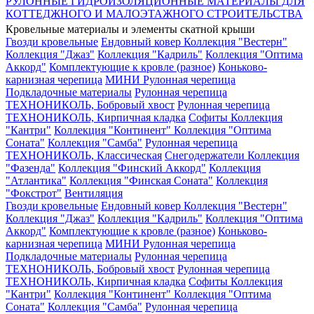
РУЛОННЫЕ ГИДРОИЗОЛЯЦИОННЫЕ МАТЕРИАЛЫ ДЛЯ
КОТТЕДЖНОГО И МАЛОЭТАЖНОГО СТРОИТЕЛЬСТВА
Кровельные материалы и элементы скатной крыши
Гвозди кровельные
Ендовный ковер
Коллекция "Вестерн"
Коллекция "Джаз"
Коллекция "Кадриль"
Коллекция "Оптима
Аккорд"
Комплектующие к кровле (разное)
Коньково-
карнизная черепица
МИНИ Рулонная черепица
Подкладочные материалы
Рулонная черепица
ТЕХНОНИКОЛЬ, Бобровый хвост
Рулонная черепица
ТЕХНОНИКОЛЬ, Кирпичная кладка
Софиты
Коллекция
"Кантри"
Коллекция "Континент"
Коллекция "Оптима
Соната"
Коллекция "Самба"
Рулонная черепица
ТЕХНОНИКОЛЬ, Классическая
Снегодержатели
Коллекция
"Фазенда"
Коллекция "Финский Аккорд"
Коллекция
"Атлантика"
Коллекция "Финская Соната"
Коллекция
"Фокстрот"
Вентиляция
Гвозди кровельные
Ендовный ковер
Коллекция "Вестерн"
Коллекция "Джаз"
Коллекция "Кадриль"
Коллекция "Оптима
Аккорд"
Комплектующие к кровле (разное)
Коньково-
карнизная черепица
МИНИ Рулонная черепица
Подкладочные материалы
Рулонная черепица
ТЕХНОНИКОЛЬ, Бобровый хвост
Рулонная черепица
ТЕХНОНИКОЛЬ, Кирпичная кладка
Софиты
Коллекция
"Кантри"
Коллекция "Континент"
Коллекция "Оптима
Соната"
Коллекция "Самба"
Рулонная черепица