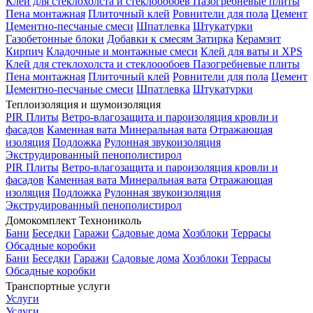
Клей для стеклохолста и стеклоообоев
Пазогребневые плиты
Пена монтажная
Плиточный клей
Ровнители для пола
Цемент
Цементно-песчаные смеси
Шпатлевка
Штукатурки
Газобетонные блоки
Добавки к смесям
Затирка
Керамзит
Кирпич
Кладочные и монтажные смеси
Клей для ваты и XPS
Клей для стеклохолста и стеклоообоев
Пазогребневые плиты
Пена монтажная
Плиточный клей
Ровнители для пола
Цемент
Цементно-песчаные смеси
Шпатлевка
Штукатурки
Теплоизоляция и шумоизоляция
PIR Плиты
Ветро-влагозащита и пароизоляция кровли и
фасадов
Каменная вата
Минеральная вата
Отражающая
изоляция
Подложка
Рулонная звукоизоляция
Экструдированный пенополистирол
PIR Плиты
Ветро-влагозащита и пароизоляция кровли и
фасадов
Каменная вата
Минеральная вата
Отражающая
изоляция
Подложка
Рулонная звукоизоляция
Экструдированный пенополистирол
Домокомплект Технониколь
Бани
Беседки
Гаражи
Садовые дома
Хозблоки
Террасы
Обсадные коробки
Бани
Беседки
Гаражи
Садовые дома
Хозблоки
Террасы
Обсадные коробки
Транспортные услуги
Услуги
Услуги