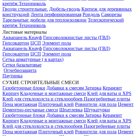
крепёж Технониколь
Гвозди строительные.
Дюбель-гвоздь
Крепеж для деревянных
конструкций
Лента перфорированная
Рондоль
Саморезы
Тарельчатые дюбели для теплоизоляции
Телескопический
крепёж Технониколь
Листовые материалы
Аквапанель Кнауф
Гипсоволокнистые листы (ГВЛ)
Гипсокартон
ЦСП
Элемент пола
Аквапанель Кнауф
Гипсоволокнистые листы (ГВЛ)
Гипсокартон
ЦСП
Элемент пола
Сетка арматурные ( в картах)
Сетки базальтовые
Огнебиозащита
Паутинка
СУХИЕ СТРОИТЕЛЬНЫЕ СМЕСИ
Газобетонные блоки
Добавки к смесям
Затирка
Керамзит
Кирпич
Кладочные и монтажные смеси
Клей для ваты и XPS
Клей для стеклохолста и стеклоообоев
Пазогребневые плиты
Пена монтажная
Плиточный клей
Ровнители для пола
Цемент
Цементно-песчаные смеси
Шпатлевка
Штукатурки
Газобетонные блоки
Добавки к смесям
Затирка
Керамзит
Кирпич
Кладочные и монтажные смеси
Клей для ваты и XPS
Клей для стеклохолста и стеклоообоев
Пазогребневые плиты
Пена монтажная
Плиточный клей
Ровнители для пола
Цемент