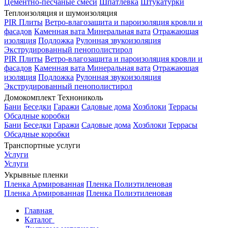
Цементно-песчаные смеси
Шпатлевка
Штукатурки
Теплоизоляция и шумоизоляция
PIR Плиты
Ветро-влагозащита и пароизоляция кровли и
фасадов
Каменная вата
Минеральная вата
Отражающая
изоляция
Подложка
Рулонная звукоизоляция
Экструдированный пенополистирол
PIR Плиты
Ветро-влагозащита и пароизоляция кровли и
фасадов
Каменная вата
Минеральная вата
Отражающая
изоляция
Подложка
Рулонная звукоизоляция
Экструдированный пенополистирол
Домокомплект Технониколь
Бани
Беседки
Гаражи
Садовые дома
Хозблоки
Террасы
Обсадные коробки
Бани
Беседки
Гаражи
Садовые дома
Хозблоки
Террасы
Обсадные коробки
Транспортные услуги
Услуги
Услуги
Укрывные пленки
Пленка Армированная
Пленка Полиэтиленовая
Пленка Армированная
Пленка Полиэтиленовая
Главная
Каталог