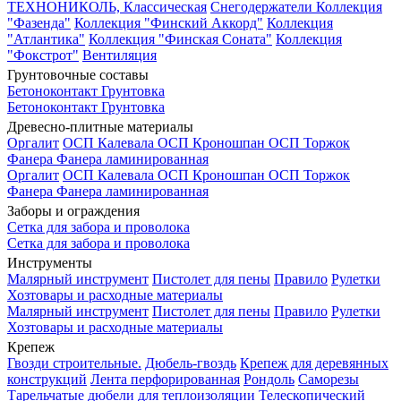
ТЕХНОНИКОЛЬ, Классическая
Снегодержатели
Коллекция
"Фазенда"
Коллекция "Финский Аккорд"
Коллекция
"Атлантика"
Коллекция "Финская Соната"
Коллекция
"Фокстрот"
Вентиляция
Грунтовочные составы
Бетоноконтакт
Грунтовка
Бетоноконтакт
Грунтовка
Древесно-плитные материалы
Оргалит
ОСП Калевала
ОСП Кроношпан
ОСП Торжок
Фанера
Фанера ламинированная
Оргалит
ОСП Калевала
ОСП Кроношпан
ОСП Торжок
Фанера
Фанера ламинированная
Заборы и ограждения
Сетка для забора и проволока
Сетка для забора и проволока
Инструменты
Малярный инструмент
Пистолет для пены
Правило
Рулетки
Хозтовары и расходные материалы
Малярный инструмент
Пистолет для пены
Правило
Рулетки
Хозтовары и расходные материалы
Крепеж
Гвозди строительные.
Дюбель-гвоздь
Крепеж для деревянных
конструкций
Лента перфорированная
Рондоль
Саморезы
Тарельчатые дюбели для теплоизоляции
Телескопический