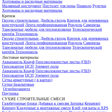
Хозтовары и расходные материалы
Малярный инструмент
Пистолет для пены
Правило
Рулетки
Хозтовары и расходные материалы
Крепеж
Гвозди строительные.
Дюбель-гвоздь
Крепеж для деревянных
конструкций
Лента перфорированная
Рондоль
Саморезы
Тарельчатые дюбели для теплоизоляции
Телескопический
крепёж Технониколь
Гвозди строительные.
Дюбель-гвоздь
Крепеж для деревянных
конструкций
Лента перфорированная
Рондоль
Саморезы
Тарельчатые дюбели для теплоизоляции
Телескопический
крепёж Технониколь
Листовые материалы
Аквапанель Кнауф
Гипсоволокнистые листы (ГВЛ)
Гипсокартон
ЦСП
Элемент пола
Аквапанель Кнауф
Гипсоволокнистые листы (ГВЛ)
Гипсокартон
ЦСП
Элемент пола
Сетка арматурные ( в картах)
Сетки базальтовые
Огнебиозащита
Паутинка
СУХИЕ СТРОИТЕЛЬНЫЕ СМЕСИ
Газобетонные блоки
Добавки к смесям
Затирка
Керамзит
Кирпич
Кладочные и монтажные смеси
Клей для ваты и XPS