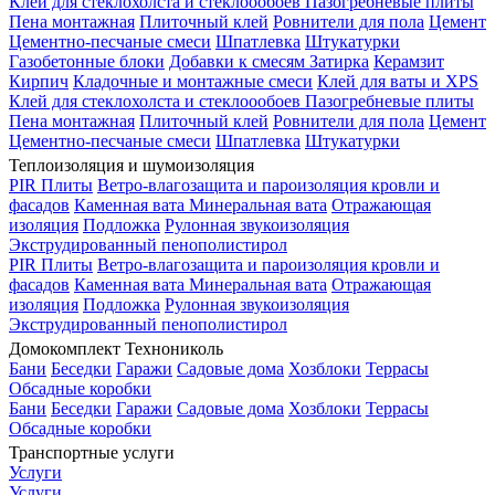
Клей для стеклохолста и стеклоообоев
Пазогребневые плиты
Пена монтажная
Плиточный клей
Ровнители для пола
Цемент
Цементно-песчаные смеси
Шпатлевка
Штукатурки
Газобетонные блоки
Добавки к смесям
Затирка
Керамзит
Кирпич
Кладочные и монтажные смеси
Клей для ваты и XPS
Клей для стеклохолста и стеклоообоев
Пазогребневые плиты
Пена монтажная
Плиточный клей
Ровнители для пола
Цемент
Цементно-песчаные смеси
Шпатлевка
Штукатурки
Теплоизоляция и шумоизоляция
PIR Плиты
Ветро-влагозащита и пароизоляция кровли и
фасадов
Каменная вата
Минеральная вата
Отражающая
изоляция
Подложка
Рулонная звукоизоляция
Экструдированный пенополистирол
PIR Плиты
Ветро-влагозащита и пароизоляция кровли и
фасадов
Каменная вата
Минеральная вата
Отражающая
изоляция
Подложка
Рулонная звукоизоляция
Экструдированный пенополистирол
Домокомплект Технониколь
Бани
Беседки
Гаражи
Садовые дома
Хозблоки
Террасы
Обсадные коробки
Бани
Беседки
Гаражи
Садовые дома
Хозблоки
Террасы
Обсадные коробки
Транспортные услуги
Услуги
Услуги