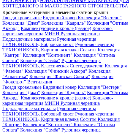
РУЛОННЫЕ ГИДРОИЗОЛЯЦИОННЫЕ МАТЕРИАЛЫ ДЛЯ
КОТТЕДЖНОГО И МАЛОЭТАЖНОГО СТРОИТЕЛЬСТВА
Кровельные материалы и элементы скатной крыши
Гвозди кровельные
Ендовный ковер
Коллекция "Вестерн"
Коллекция "Джаз"
Коллекция "Кадриль"
Коллекция "Оптима
Аккорд"
Комплектующие к кровле (разное)
Коньково-
карнизная черепица
МИНИ Рулонная черепица
Подкладочные материалы
Рулонная черепица
ТЕХНОНИКОЛЬ, Бобровый хвост
Рулонная черепица
ТЕХНОНИКОЛЬ, Кирпичная кладка
Софиты
Коллекция
"Кантри"
Коллекция "Континент"
Коллекция "Оптима
Соната"
Коллекция "Самба"
Рулонная черепица
ТЕХНОНИКОЛЬ, Классическая
Снегодержатели
Коллекция
"Фазенда"
Коллекция "Финский Аккорд"
Коллекция
"Атлантика"
Коллекция "Финская Соната"
Коллекция
"Фокстрот"
Вентиляция
Гвозди кровельные
Ендовный ковер
Коллекция "Вестерн"
Коллекция "Джаз"
Коллекция "Кадриль"
Коллекция "Оптима
Аккорд"
Комплектующие к кровле (разное)
Коньково-
карнизная черепица
МИНИ Рулонная черепица
Подкладочные материалы
Рулонная черепица
ТЕХНОНИКОЛЬ, Бобровый хвост
Рулонная черепица
ТЕХНОНИКОЛЬ, Кирпичная кладка
Софиты
Коллекция
"Кантри"
Коллекция "Континент"
Коллекция "Оптима
Соната"
Коллекция "Самба"
Рулонная черепица