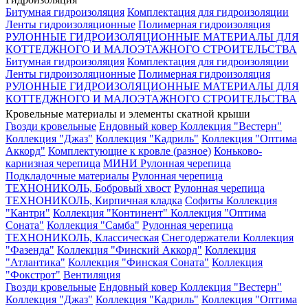
Битумная гидроизоляция
Комплектация для гидроизоляции
Ленты гидроизоляционные
Полимерная гидроизоляция
РУЛОННЫЕ ГИДРОИЗОЛЯЦИОННЫЕ МАТЕРИАЛЫ ДЛЯ
КОТТЕДЖНОГО И МАЛОЭТАЖНОГО СТРОИТЕЛЬСТВА
Битумная гидроизоляция
Комплектация для гидроизоляции
Ленты гидроизоляционные
Полимерная гидроизоляция
РУЛОННЫЕ ГИДРОИЗОЛЯЦИОННЫЕ МАТЕРИАЛЫ ДЛЯ
КОТТЕДЖНОГО И МАЛОЭТАЖНОГО СТРОИТЕЛЬСТВА
Кровельные материалы и элементы скатной крыши
Гвозди кровельные
Ендовный ковер
Коллекция "Вестерн"
Коллекция "Джаз"
Коллекция "Кадриль"
Коллекция "Оптима
Аккорд"
Комплектующие к кровле (разное)
Коньково-
карнизная черепица
МИНИ Рулонная черепица
Подкладочные материалы
Рулонная черепица
ТЕХНОНИКОЛЬ, Бобровый хвост
Рулонная черепица
ТЕХНОНИКОЛЬ, Кирпичная кладка
Софиты
Коллекция
"Кантри"
Коллекция "Континент"
Коллекция "Оптима
Соната"
Коллекция "Самба"
Рулонная черепица
ТЕХНОНИКОЛЬ, Классическая
Снегодержатели
Коллекция
"Фазенда"
Коллекция "Финский Аккорд"
Коллекция
"Атлантика"
Коллекция "Финская Соната"
Коллекция
"Фокстрот"
Вентиляция
Гвозди кровельные
Ендовный ковер
Коллекция "Вестерн"
Коллекция "Джаз"
Коллекция "Кадриль"
Коллекция "Оптима