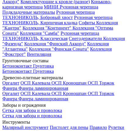
Аккорд"
Комплектующие к кровле (разное)
Коньково-
карнизная черепица
МИНИ Рулонная черепица
Подкладочные материалы
Рулонная черепица
ТЕХНОНИКОЛЬ, Бобровый хвост
Рулонная черепица
ТЕХНОНИКОЛЬ, Кирпичная кладка
Софиты
Коллекция
"Кантри"
Коллекция "Континент"
Коллекция "Оптима
Соната"
Коллекция "Самба"
Рулонная черепица
ТЕХНОНИКОЛЬ, Классическая
Снегодержатели
Коллекция
"Фазенда"
Коллекция "Финский Аккорд"
Коллекция
"Атлантика"
Коллекция "Финская Соната"
Коллекция
"Фокстрот"
Вентиляция
Грунтовочные составы
Бетоноконтакт
Грунтовка
Бетоноконтакт
Грунтовка
Древесно-плитные материалы
Оргалит
ОСП Калевала
ОСП Кроношпан
ОСП Торжок
Фанера
Фанера ламинированная
Оргалит
ОСП Калевала
ОСП Кроношпан
ОСП Торжок
Фанера
Фанера ламинированная
Заборы и ограждения
Сетка для забора и проволока
Сетка для забора и проволока
Инструменты
Малярный инструмент
Пистолет для пены
Правило
Рулетки