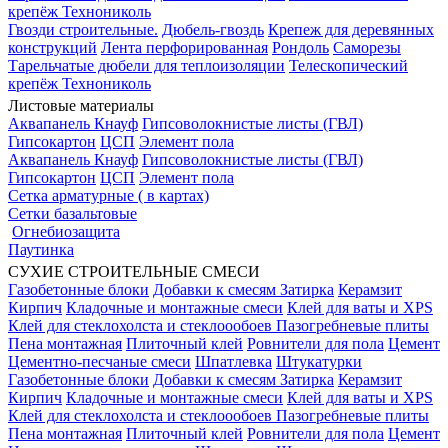
крепёж Технониколь
Гвозди строительные.
Дюбель-гвоздь
Крепеж для деревянных
конструкций
Лента перфорированная
Рондоль
Саморезы
Тарельчатые дюбели для теплоизоляции
Телескопический
крепёж Технониколь
Листовые материалы
Аквапанель Кнауф
Гипсоволокнистые листы (ГВЛ)
Гипсокартон
ЦСП
Элемент пола
Аквапанель Кнауф
Гипсоволокнистые листы (ГВЛ)
Гипсокартон
ЦСП
Элемент пола
Сетка арматурные ( в картах)
Сетки базальтовые
Огнебиозащита
Паутинка
СУХИЕ СТРОИТЕЛЬНЫЕ СМЕСИ
Газобетонные блоки
Добавки к смесям
Затирка
Керамзит
Кирпич
Кладочные и монтажные смеси
Клей для ваты и XPS
Клей для стеклохолста и стеклоообоев
Пазогребневые плиты
Пена монтажная
Плиточный клей
Ровнители для пола
Цемент
Цементно-песчаные смеси
Шпатлевка
Штукатурки
Газобетонные блоки
Добавки к смесям
Затирка
Керамзит
Кирпич
Кладочные и монтажные смеси
Клей для ваты и XPS
Клей для стеклохолста и стеклоообоев
Пазогребневые плиты
Пена монтажная
Плиточный клей
Ровнители для пола
Цемент