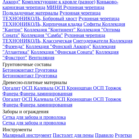
Аккорд"
Комплектующие к кровле (разное)
Коньково-
карнизная черепица
МИНИ Рулонная черепица
Подкладочные материалы
Рулонная черепица
ТЕХНОНИКОЛЬ, Бобровый хвост
Рулонная черепица
ТЕХНОНИКОЛЬ, Кирпичная кладка
Софиты
Коллекция
"Кантри"
Коллекция "Континент"
Коллекция "Оптима
Соната"
Коллекция "Самба"
Рулонная черепица
ТЕХНОНИКОЛЬ, Классическая
Снегодержатели
Коллекция
"Фазенда"
Коллекция "Финский Аккорд"
Коллекция
"Атлантика"
Коллекция "Финская Соната"
Коллекция
"Фокстрот"
Вентиляция
Грунтовочные составы
Бетоноконтакт
Грунтовка
Бетоноконтакт
Грунтовка
Древесно-плитные материалы
Оргалит
ОСП Калевала
ОСП Кроношпан
ОСП Торжок
Фанера
Фанера ламинированная
Оргалит
ОСП Калевала
ОСП Кроношпан
ОСП Торжок
Фанера
Фанера ламинированная
Заборы и ограждения
Сетка для забора и проволока
Сетка для забора и проволока
Инструменты
Малярный инструмент
Пистолет для пены
Правило
Рулетки