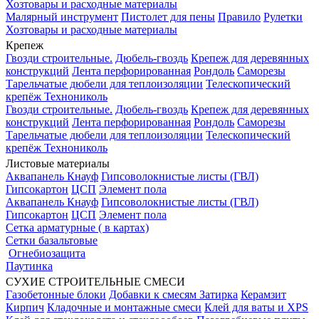
Хозтовары и расходные материалы
Малярный инструмент
Пистолет для пены
Правило
Рулетки
Хозтовары и расходные материалы
Крепеж
Гвозди строительные.
Дюбель-гвоздь
Крепеж для деревянных
конструкций
Лента перфорированная
Рондоль
Саморезы
Тарельчатые дюбели для теплоизоляции
Телескопический
крепёж Технониколь
Гвозди строительные.
Дюбель-гвоздь
Крепеж для деревянных
конструкций
Лента перфорированная
Рондоль
Саморезы
Тарельчатые дюбели для теплоизоляции
Телескопический
крепёж Технониколь
Листовые материалы
Аквапанель Кнауф
Гипсоволокнистые листы (ГВЛ)
Гипсокартон
ЦСП
Элемент пола
Аквапанель Кнауф
Гипсоволокнистые листы (ГВЛ)
Гипсокартон
ЦСП
Элемент пола
Сетка арматурные ( в картах)
Сетки базальтовые
Огнебиозащита
Паутинка
СУХИЕ СТРОИТЕЛЬНЫЕ СМЕСИ
Газобетонные блоки
Добавки к смесям
Затирка
Керамзит
Кирпич
Кладочные и монтажные смеси
Клей для ваты и XPS