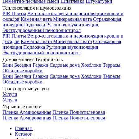
Цементно-песчаные смеси
Шпатлевка
Штукатурки
Теплоизоляция и шумоизоляция
PIR Плиты
Ветро-влагозащита и пароизоляция кровли и
фасадов
Каменная вата
Минеральная вата
Отражающая
изоляция
Подложка
Рулонная звукоизоляция
Экструдированный пенополистирол
PIR Плиты
Ветро-влагозащита и пароизоляция кровли и
фасадов
Каменная вата
Минеральная вата
Отражающая
изоляция
Подложка
Рулонная звукоизоляция
Экструдированный пенополистирол
Домокомплект Технониколь
Бани
Беседки
Гаражи
Садовые дома
Хозблоки
Террасы
Обсадные коробки
Бани
Беседки
Гаражи
Садовые дома
Хозблоки
Террасы
Обсадные коробки
Транспортные услуги
Услуги
Услуги
Укрывные пленки
Пленка Армированная
Пленка Полиэтиленовая
Пленка Армированная
Пленка Полиэтиленовая
Главная
Каталог