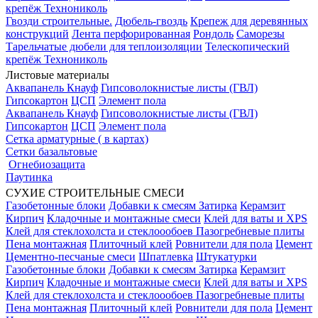
крепёж Технониколь
Гвозди строительные.
Дюбель-гвоздь
Крепеж для деревянных
конструкций
Лента перфорированная
Рондоль
Саморезы
Тарельчатые дюбели для теплоизоляции
Телескопический
крепёж Технониколь
Листовые материалы
Аквапанель Кнауф
Гипсоволокнистые листы (ГВЛ)
Гипсокартон
ЦСП
Элемент пола
Аквапанель Кнауф
Гипсоволокнистые листы (ГВЛ)
Гипсокартон
ЦСП
Элемент пола
Сетка арматурные ( в картах)
Сетки базальтовые
Огнебиозащита
Паутинка
СУХИЕ СТРОИТЕЛЬНЫЕ СМЕСИ
Газобетонные блоки
Добавки к смесям
Затирка
Керамзит
Кирпич
Кладочные и монтажные смеси
Клей для ваты и XPS
Клей для стеклохолста и стеклоообоев
Пазогребневые плиты
Пена монтажная
Плиточный клей
Ровнители для пола
Цемент
Цементно-песчаные смеси
Шпатлевка
Штукатурки
Газобетонные блоки
Добавки к смесям
Затирка
Керамзит
Кирпич
Кладочные и монтажные смеси
Клей для ваты и XPS
Клей для стеклохолста и стеклоообоев
Пазогребневые плиты
Пена монтажная
Плиточный клей
Ровнители для пола
Цемент