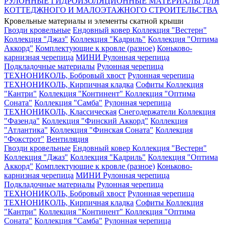
РУЛОННЫЕ ГИДРОИЗОЛЯЦИОННЫЕ МАТЕРИАЛЫ ДЛЯ
КОТТЕДЖНОГО И МАЛОЭТАЖНОГО СТРОИТЕЛЬСТВА
Кровельные материалы и элементы скатной крыши
Гвозди кровельные
Ендовный ковер
Коллекция "Вестерн"
Коллекция "Джаз"
Коллекция "Кадриль"
Коллекция "Оптима
Аккорд"
Комплектующие к кровле (разное)
Коньково-
карнизная черепица
МИНИ Рулонная черепица
Подкладочные материалы
Рулонная черепица
ТЕХНОНИКОЛЬ, Бобровый хвост
Рулонная черепица
ТЕХНОНИКОЛЬ, Кирпичная кладка
Софиты
Коллекция
"Кантри"
Коллекция "Континент"
Коллекция "Оптима
Соната"
Коллекция "Самба"
Рулонная черепица
ТЕХНОНИКОЛЬ, Классическая
Снегодержатели
Коллекция
"Фазенда"
Коллекция "Финский Аккорд"
Коллекция
"Атлантика"
Коллекция "Финская Соната"
Коллекция
"Фокстрот"
Вентиляция
Гвозди кровельные
Ендовный ковер
Коллекция "Вестерн"
Коллекция "Джаз"
Коллекция "Кадриль"
Коллекция "Оптима
Аккорд"
Комплектующие к кровле (разное)
Коньково-
карнизная черепица
МИНИ Рулонная черепица
Подкладочные материалы
Рулонная черепица
ТЕХНОНИКОЛЬ, Бобровый хвост
Рулонная черепица
ТЕХНОНИКОЛЬ, Кирпичная кладка
Софиты
Коллекция
"Кантри"
Коллекция "Континент"
Коллекция "Оптима
Соната"
Коллекция "Самба"
Рулонная черепица