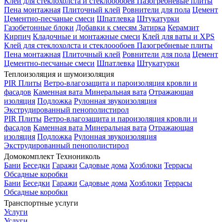
Клей для стеклохолста и стеклоообоев
Пазогребневые плиты
Пена монтажная
Плиточный клей
Ровнители для пола
Цемент
Цементно-песчаные смеси
Шпатлевка
Штукатурки
Газобетонные блоки
Добавки к смесям
Затирка
Керамзит
Кирпич
Кладочные и монтажные смеси
Клей для ваты и XPS
Клей для стеклохолста и стеклоообоев
Пазогребневые плиты
Пена монтажная
Плиточный клей
Ровнители для пола
Цемент
Цементно-песчаные смеси
Шпатлевка
Штукатурки
Теплоизоляция и шумоизоляция
PIR Плиты
Ветро-влагозащита и пароизоляция кровли и
фасадов
Каменная вата
Минеральная вата
Отражающая
изоляция
Подложка
Рулонная звукоизоляция
Экструдированный пенополистирол
PIR Плиты
Ветро-влагозащита и пароизоляция кровли и
фасадов
Каменная вата
Минеральная вата
Отражающая
изоляция
Подложка
Рулонная звукоизоляция
Экструдированный пенополистирол
Домокомплект Технониколь
Бани
Беседки
Гаражи
Садовые дома
Хозблоки
Террасы
Обсадные коробки
Бани
Беседки
Гаражи
Садовые дома
Хозблоки
Террасы
Обсадные коробки
Транспортные услуги
Услуги
Услуги