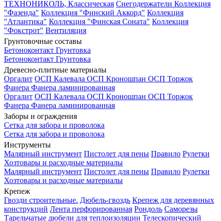
ТЕХНОНИКОЛЬ, Классическая
Снегодержатели
Коллекция
"Фазенда"
Коллекция "Финский Аккорд"
Коллекция
"Атлантика"
Коллекция "Финская Соната"
Коллекция
"Фокстрот"
Вентиляция
Грунтовочные составы
Бетоноконтакт
Грунтовка
Бетоноконтакт
Грунтовка
Древесно-плитные материалы
Оргалит
ОСП Калевала
ОСП Кроношпан
ОСП Торжок
Фанера
Фанера ламинированная
Оргалит
ОСП Калевала
ОСП Кроношпан
ОСП Торжок
Фанера
Фанера ламинированная
Заборы и ограждения
Сетка для забора и проволока
Сетка для забора и проволока
Инструменты
Малярный инструмент
Пистолет для пены
Правило
Рулетки
Хозтовары и расходные материалы
Малярный инструмент
Пистолет для пены
Правило
Рулетки
Хозтовары и расходные материалы
Крепеж
Гвозди строительные.
Дюбель-гвоздь
Крепеж для деревянных
конструкций
Лента перфорированная
Рондоль
Саморезы
Тарельчатые дюбели для теплоизоляции
Телескопический