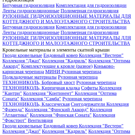
Битумная гидроизоляция
Комплектация для гидроизоляции
Ленты гидроизоляционные
Полимерная гидроизоляция
РУЛОННЫЕ ГИДРОИЗОЛЯЦИОННЫЕ МАТЕРИАЛЫ ДЛЯ
КОТТЕДЖНОГО И МАЛОЭТАЖНОГО СТРОИТЕЛЬСТВА
Битумная гидроизоляция
Комплектация для гидроизоляции
Ленты гидроизоляционные
Полимерная гидроизоляция
РУЛОННЫЕ ГИДРОИЗОЛЯЦИОННЫЕ МАТЕРИАЛЫ ДЛЯ
КОТТЕДЖНОГО И МАЛОЭТАЖНОГО СТРОИТЕЛЬСТВА
Кровельные материалы и элементы скатной крыши
Гвозди кровельные
Ендовный ковер
Коллекция "Вестерн"
Коллекция "Джаз"
Коллекция "Кадриль"
Коллекция "Оптима
Аккорд"
Комплектующие к кровле (разное)
Коньково-
карнизная черепица
МИНИ Рулонная черепица
Подкладочные материалы
Рулонная черепица
ТЕХНОНИКОЛЬ, Бобровый хвост
Рулонная черепица
ТЕХНОНИКОЛЬ, Кирпичная кладка
Софиты
Коллекция
"Кантри"
Коллекция "Континент"
Коллекция "Оптима
Соната"
Коллекция "Самба"
Рулонная черепица
ТЕХНОНИКОЛЬ, Классическая
Снегодержатели
Коллекция
"Фазенда"
Коллекция "Финский Аккорд"
Коллекция
"Атлантика"
Коллекция "Финская Соната"
Коллекция
"Фокстрот"
Вентиляция
Гвозди кровельные
Ендовный ковер
Коллекция "Вестерн"
Коллекция "Джаз"
Коллекция "Кадриль"
Коллекция "Оптима