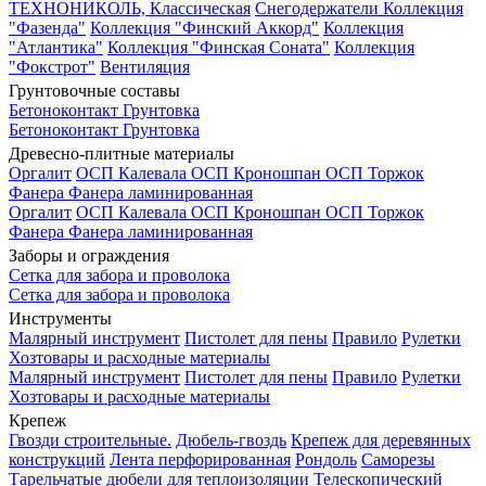
ТЕХНОНИКОЛЬ, Классическая
Снегодержатели
Коллекция
"Фазенда"
Коллекция "Финский Аккорд"
Коллекция
"Атлантика"
Коллекция "Финская Соната"
Коллекция
"Фокстрот"
Вентиляция
Грунтовочные составы
Бетоноконтакт
Грунтовка
Бетоноконтакт
Грунтовка
Древесно-плитные материалы
Оргалит
ОСП Калевала
ОСП Кроношпан
ОСП Торжок
Фанера
Фанера ламинированная
Оргалит
ОСП Калевала
ОСП Кроношпан
ОСП Торжок
Фанера
Фанера ламинированная
Заборы и ограждения
Сетка для забора и проволока
Сетка для забора и проволока
Инструменты
Малярный инструмент
Пистолет для пены
Правило
Рулетки
Хозтовары и расходные материалы
Малярный инструмент
Пистолет для пены
Правило
Рулетки
Хозтовары и расходные материалы
Крепеж
Гвозди строительные.
Дюбель-гвоздь
Крепеж для деревянных
конструкций
Лента перфорированная
Рондоль
Саморезы
Тарельчатые дюбели для теплоизоляции
Телескопический