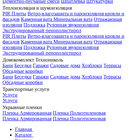
Цементно-песчаные смеси
Шпатлевка
Штукатурки
Теплоизоляция и шумоизоляция
PIR Плиты
Ветро-влагозащита и пароизоляция кровли и
фасадов
Каменная вата
Минеральная вата
Отражающая
изоляция
Подложка
Рулонная звукоизоляция
Экструдированный пенополистирол
PIR Плиты
Ветро-влагозащита и пароизоляция кровли и
фасадов
Каменная вата
Минеральная вата
Отражающая
изоляция
Подложка
Рулонная звукоизоляция
Экструдированный пенополистирол
Домокомплект Технониколь
Бани
Беседки
Гаражи
Садовые дома
Хозблоки
Террасы
Обсадные коробки
Бани
Беседки
Гаражи
Садовые дома
Хозблоки
Террасы
Обсадные коробки
Транспортные услуги
Услуги
Услуги
Укрывные пленки
Пленка Армированная
Пленка Полиэтиленовая
Пленка Армированная
Пленка Полиэтиленовая
Главная
Каталог