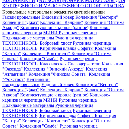
РУЛОННЫЕ ГИДРОИЗОЛЯЦИОННЫЕ МАТЕРИАЛЫ ДЛЯ
КОТТЕДЖНОГО И МАЛОЭТАЖНОГО СТРОИТЕЛЬСТВА
Кровельные материалы и элементы скатной крыши
Гвозди кровельные
Ендовный ковер
Коллекция "Вестерн"
Коллекция "Джаз"
Коллекция "Кадриль"
Коллекция "Оптима
Аккорд"
Комплектующие к кровле (разное)
Коньково-
карнизная черепица
МИНИ Рулонная черепица
Подкладочные материалы
Рулонная черепица
ТЕХНОНИКОЛЬ, Бобровый хвост
Рулонная черепица
ТЕХНОНИКОЛЬ, Кирпичная кладка
Софиты
Коллекция
"Кантри"
Коллекция "Континент"
Коллекция "Оптима
Соната"
Коллекция "Самба"
Рулонная черепица
ТЕХНОНИКОЛЬ, Классическая
Снегодержатели
Коллекция
"Фазенда"
Коллекция "Финский Аккорд"
Коллекция
"Атлантика"
Коллекция "Финская Соната"
Коллекция
"Фокстрот"
Вентиляция
Гвозди кровельные
Ендовный ковер
Коллекция "Вестерн"
Коллекция "Джаз"
Коллекция "Кадриль"
Коллекция "Оптима
Аккорд"
Комплектующие к кровле (разное)
Коньково-
карнизная черепица
МИНИ Рулонная черепица
Подкладочные материалы
Рулонная черепица
ТЕХНОНИКОЛЬ, Бобровый хвост
Рулонная черепица
ТЕХНОНИКОЛЬ, Кирпичная кладка
Софиты
Коллекция
"Кантри"
Коллекция "Континент"
Коллекция "Оптима
Соната"
Коллекция "Самба"
Рулонная черепица