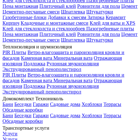
Клей для стеклохолста и стеклоообоев
Пазогребневые плиты
Пена монтажная
Плиточный клей
Ровнители для пола
Цемент
Цементно-песчаные смеси
Шпатлевка
Штукатурки
Газобетонные блоки
Добавки к смесям
Затирка
Керамзит
Кирпич
Кладочные и монтажные смеси
Клей для ваты и XPS
Клей для стеклохолста и стеклоообоев
Пазогребневые плиты
Пена монтажная
Плиточный клей
Ровнители для пола
Цемент
Цементно-песчаные смеси
Шпатлевка
Штукатурки
Теплоизоляция и шумоизоляция
PIR Плиты
Ветро-влагозащита и пароизоляция кровли и
фасадов
Каменная вата
Минеральная вата
Отражающая
изоляция
Подложка
Рулонная звукоизоляция
Экструдированный пенополистирол
PIR Плиты
Ветро-влагозащита и пароизоляция кровли и
фасадов
Каменная вата
Минеральная вата
Отражающая
изоляция
Подложка
Рулонная звукоизоляция
Экструдированный пенополистирол
Домокомплект Технониколь
Бани
Беседки
Гаражи
Садовые дома
Хозблоки
Террасы
Обсадные коробки
Бани
Беседки
Гаражи
Садовые дома
Хозблоки
Террасы
Обсадные коробки
Транспортные услуги
Услуги
Услуги