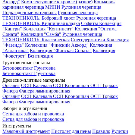
Аккорд"
Комплектующие к кровле (разное)
Коньково-
карнизная черепица
МИНИ Рулонная черепица
Подкладочные материалы
Рулонная черепица
ТЕХНОНИКОЛЬ, Бобровый хвост
Рулонная черепица
ТЕХНОНИКОЛЬ, Кирпичная кладка
Софиты
Коллекция
"Кантри"
Коллекция "Континент"
Коллекция "Оптима
Соната"
Коллекция "Самба"
Рулонная черепица
ТЕХНОНИКОЛЬ, Классическая
Снегодержатели
Коллекция
"Фазенда"
Коллекция "Финский Аккорд"
Коллекция
"Атлантика"
Коллекция "Финская Соната"
Коллекция
"Фокстрот"
Вентиляция
Грунтовочные составы
Бетоноконтакт
Грунтовка
Бетоноконтакт
Грунтовка
Древесно-плитные материалы
Оргалит
ОСП Калевала
ОСП Кроношпан
ОСП Торжок
Фанера
Фанера ламинированная
Оргалит
ОСП Калевала
ОСП Кроношпан
ОСП Торжок
Фанера
Фанера ламинированная
Заборы и ограждения
Сетка для забора и проволока
Сетка для забора и проволока
Инструменты
Малярный инструмент
Пистолет для пены
Правило
Рулетки