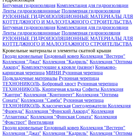
Битумная гидроизоляция
Комплектация для гидроизоляции
Ленты гидроизоляционные
Полимерная гидроизоляция
РУЛОННЫЕ ГИДРОИЗОЛЯЦИОННЫЕ МАТЕРИАЛЫ ДЛЯ
КОТТЕДЖНОГО И МАЛОЭТАЖНОГО СТРОИТЕЛЬСТВА
Битумная гидроизоляция
Комплектация для гидроизоляции
Ленты гидроизоляционные
Полимерная гидроизоляция
РУЛОННЫЕ ГИДРОИЗОЛЯЦИОННЫЕ МАТЕРИАЛЫ ДЛЯ
КОТТЕДЖНОГО И МАЛОЭТАЖНОГО СТРОИТЕЛЬСТВА
Кровельные материалы и элементы скатной крыши
Гвозди кровельные
Ендовный ковер
Коллекция "Вестерн"
Коллекция "Джаз"
Коллекция "Кадриль"
Коллекция "Оптима
Аккорд"
Комплектующие к кровле (разное)
Коньково-
карнизная черепица
МИНИ Рулонная черепица
Подкладочные материалы
Рулонная черепица
ТЕХНОНИКОЛЬ, Бобровый хвост
Рулонная черепица
ТЕХНОНИКОЛЬ, Кирпичная кладка
Софиты
Коллекция
"Кантри"
Коллекция "Континент"
Коллекция "Оптима
Соната"
Коллекция "Самба"
Рулонная черепица
ТЕХНОНИКОЛЬ, Классическая
Снегодержатели
Коллекция
"Фазенда"
Коллекция "Финский Аккорд"
Коллекция
"Атлантика"
Коллекция "Финская Соната"
Коллекция
"Фокстрот"
Вентиляция
Гвозди кровельные
Ендовный ковер
Коллекция "Вестерн"
Коллекция "Джаз"
Коллекция "Кадриль"
Коллекция "Оптима