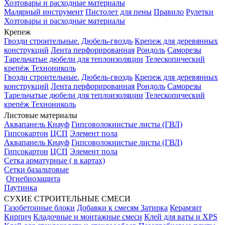
Хозтовары и расходные материалы
Малярный инструмент
Пистолет для пены
Правило
Рулетки
Хозтовары и расходные материалы
Крепеж
Гвозди строительные.
Дюбель-гвоздь
Крепеж для деревянных
конструкций
Лента перфорированная
Рондоль
Саморезы
Тарельчатые дюбели для теплоизоляции
Телескопический
крепёж Технониколь
Гвозди строительные.
Дюбель-гвоздь
Крепеж для деревянных
конструкций
Лента перфорированная
Рондоль
Саморезы
Тарельчатые дюбели для теплоизоляции
Телескопический
крепёж Технониколь
Листовые материалы
Аквапанель Кнауф
Гипсоволокнистые листы (ГВЛ)
Гипсокартон
ЦСП
Элемент пола
Аквапанель Кнауф
Гипсоволокнистые листы (ГВЛ)
Гипсокартон
ЦСП
Элемент пола
Сетка арматурные ( в картах)
Сетки базальтовые
Огнебиозащита
Паутинка
СУХИЕ СТРОИТЕЛЬНЫЕ СМЕСИ
Газобетонные блоки
Добавки к смесям
Затирка
Керамзит
Кирпич
Кладочные и монтажные смеси
Клей для ваты и XPS