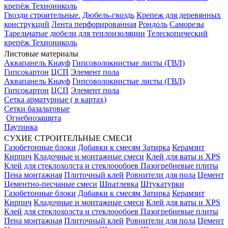
крепёж Технониколь
Гвозди строительные.
Дюбель-гвоздь
Крепеж для деревянных
конструкций
Лента перфорированная
Рондоль
Саморезы
Тарельчатые дюбели для теплоизоляции
Телескопический
крепёж Технониколь
Листовые материалы
Аквапанель Кнауф
Гипсоволокнистые листы (ГВЛ)
Гипсокартон
ЦСП
Элемент пола
Аквапанель Кнауф
Гипсоволокнистые листы (ГВЛ)
Гипсокартон
ЦСП
Элемент пола
Сетка арматурные ( в картах)
Сетки базальтовые
Огнебиозащита
Паутинка
СУХИЕ СТРОИТЕЛЬНЫЕ СМЕСИ
Газобетонные блоки
Добавки к смесям
Затирка
Керамзит
Кирпич
Кладочные и монтажные смеси
Клей для ваты и XPS
Клей для стеклохолста и стеклоообоев
Пазогребневые плиты
Пена монтажная
Плиточный клей
Ровнители для пола
Цемент
Цементно-песчаные смеси
Шпатлевка
Штукатурки
Газобетонные блоки
Добавки к смесям
Затирка
Керамзит
Кирпич
Кладочные и монтажные смеси
Клей для ваты и XPS
Клей для стеклохолста и стеклоообоев
Пазогребневые плиты
Пена монтажная
Плиточный клей
Ровнители для пола
Цемент