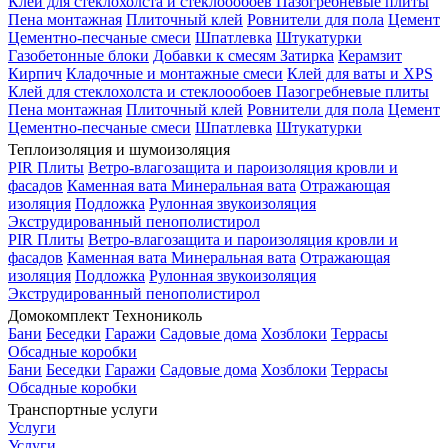
Клей для стеклохолста и стеклоообоев
Пазогребневые плиты
Пена монтажная
Плиточный клей
Ровнители для пола
Цемент
Цементно-песчаные смеси
Шпатлевка
Штукатурки
Газобетонные блоки
Добавки к смесям
Затирка
Керамзит
Кирпич
Кладочные и монтажные смеси
Клей для ваты и XPS
Клей для стеклохолста и стеклоообоев
Пазогребневые плиты
Пена монтажная
Плиточный клей
Ровнители для пола
Цемент
Цементно-песчаные смеси
Шпатлевка
Штукатурки
Теплоизоляция и шумоизоляция
PIR Плиты
Ветро-влагозащита и пароизоляция кровли и
фасадов
Каменная вата
Минеральная вата
Отражающая
изоляция
Подложка
Рулонная звукоизоляция
Экструдированный пенополистирол
PIR Плиты
Ветро-влагозащита и пароизоляция кровли и
фасадов
Каменная вата
Минеральная вата
Отражающая
изоляция
Подложка
Рулонная звукоизоляция
Экструдированный пенополистирол
Домокомплект Технониколь
Бани
Беседки
Гаражи
Садовые дома
Хозблоки
Террасы
Обсадные коробки
Бани
Беседки
Гаражи
Садовые дома
Хозблоки
Террасы
Обсадные коробки
Транспортные услуги
Услуги
Услуги