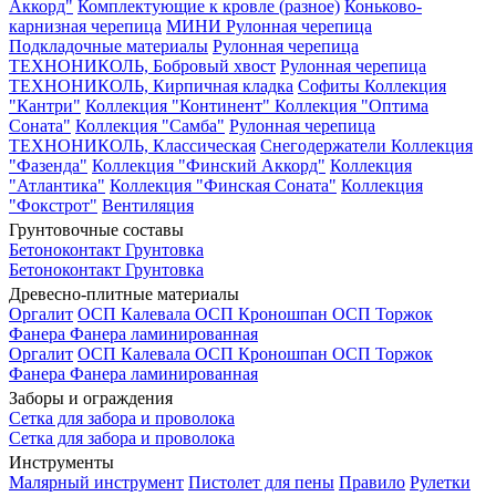
Аккорд"
Комплектующие к кровле (разное)
Коньково-
карнизная черепица
МИНИ Рулонная черепица
Подкладочные материалы
Рулонная черепица
ТЕХНОНИКОЛЬ, Бобровый хвост
Рулонная черепица
ТЕХНОНИКОЛЬ, Кирпичная кладка
Софиты
Коллекция
"Кантри"
Коллекция "Континент"
Коллекция "Оптима
Соната"
Коллекция "Самба"
Рулонная черепица
ТЕХНОНИКОЛЬ, Классическая
Снегодержатели
Коллекция
"Фазенда"
Коллекция "Финский Аккорд"
Коллекция
"Атлантика"
Коллекция "Финская Соната"
Коллекция
"Фокстрот"
Вентиляция
Грунтовочные составы
Бетоноконтакт
Грунтовка
Бетоноконтакт
Грунтовка
Древесно-плитные материалы
Оргалит
ОСП Калевала
ОСП Кроношпан
ОСП Торжок
Фанера
Фанера ламинированная
Оргалит
ОСП Калевала
ОСП Кроношпан
ОСП Торжок
Фанера
Фанера ламинированная
Заборы и ограждения
Сетка для забора и проволока
Сетка для забора и проволока
Инструменты
Малярный инструмент
Пистолет для пены
Правило
Рулетки