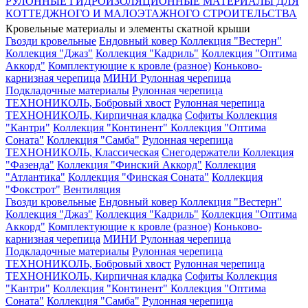
РУЛОННЫЕ ГИДРОИЗОЛЯЦИОННЫЕ МАТЕРИАЛЫ ДЛЯ
КОТТЕДЖНОГО И МАЛОЭТАЖНОГО СТРОИТЕЛЬСТВА
Кровельные материалы и элементы скатной крыши
Гвозди кровельные
Ендовный ковер
Коллекция "Вестерн"
Коллекция "Джаз"
Коллекция "Кадриль"
Коллекция "Оптима
Аккорд"
Комплектующие к кровле (разное)
Коньково-
карнизная черепица
МИНИ Рулонная черепица
Подкладочные материалы
Рулонная черепица
ТЕХНОНИКОЛЬ, Бобровый хвост
Рулонная черепица
ТЕХНОНИКОЛЬ, Кирпичная кладка
Софиты
Коллекция
"Кантри"
Коллекция "Континент"
Коллекция "Оптима
Соната"
Коллекция "Самба"
Рулонная черепица
ТЕХНОНИКОЛЬ, Классическая
Снегодержатели
Коллекция
"Фазенда"
Коллекция "Финский Аккорд"
Коллекция
"Атлантика"
Коллекция "Финская Соната"
Коллекция
"Фокстрот"
Вентиляция
Гвозди кровельные
Ендовный ковер
Коллекция "Вестерн"
Коллекция "Джаз"
Коллекция "Кадриль"
Коллекция "Оптима
Аккорд"
Комплектующие к кровле (разное)
Коньково-
карнизная черепица
МИНИ Рулонная черепица
Подкладочные материалы
Рулонная черепица
ТЕХНОНИКОЛЬ, Бобровый хвост
Рулонная черепица
ТЕХНОНИКОЛЬ, Кирпичная кладка
Софиты
Коллекция
"Кантри"
Коллекция "Континент"
Коллекция "Оптима
Соната"
Коллекция "Самба"
Рулонная черепица