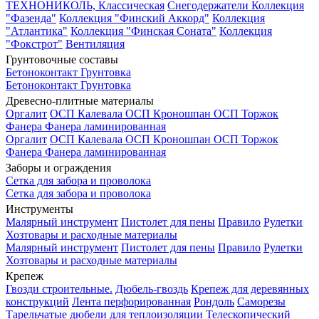
ТЕХНОНИКОЛЬ, Классическая
Снегодержатели
Коллекция
"Фазенда"
Коллекция "Финский Аккорд"
Коллекция
"Атлантика"
Коллекция "Финская Соната"
Коллекция
"Фокстрот"
Вентиляция
Грунтовочные составы
Бетоноконтакт
Грунтовка
Бетоноконтакт
Грунтовка
Древесно-плитные материалы
Оргалит
ОСП Калевала
ОСП Кроношпан
ОСП Торжок
Фанера
Фанера ламинированная
Оргалит
ОСП Калевала
ОСП Кроношпан
ОСП Торжок
Фанера
Фанера ламинированная
Заборы и ограждения
Сетка для забора и проволока
Сетка для забора и проволока
Инструменты
Малярный инструмент
Пистолет для пены
Правило
Рулетки
Хозтовары и расходные материалы
Малярный инструмент
Пистолет для пены
Правило
Рулетки
Хозтовары и расходные материалы
Крепеж
Гвозди строительные.
Дюбель-гвоздь
Крепеж для деревянных
конструкций
Лента перфорированная
Рондоль
Саморезы
Тарельчатые дюбели для теплоизоляции
Телескопический