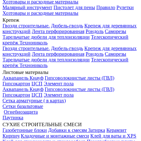
Хозтовары и расходные материалы
Малярный инструмент
Пистолет для пены
Правило
Рулетки
Хозтовары и расходные материалы
Крепеж
Гвозди строительные.
Дюбель-гвоздь
Крепеж для деревянных
конструкций
Лента перфорированная
Рондоль
Саморезы
Тарельчатые дюбели для теплоизоляции
Телескопический
крепёж Технониколь
Гвозди строительные.
Дюбель-гвоздь
Крепеж для деревянных
конструкций
Лента перфорированная
Рондоль
Саморезы
Тарельчатые дюбели для теплоизоляции
Телескопический
крепёж Технониколь
Листовые материалы
Аквапанель Кнауф
Гипсоволокнистые листы (ГВЛ)
Гипсокартон
ЦСП
Элемент пола
Аквапанель Кнауф
Гипсоволокнистые листы (ГВЛ)
Гипсокартон
ЦСП
Элемент пола
Сетка арматурные ( в картах)
Сетки базальтовые
Огнебиозащита
Паутинка
СУХИЕ СТРОИТЕЛЬНЫЕ СМЕСИ
Газобетонные блоки
Добавки к смесям
Затирка
Керамзит
Кирпич
Кладочные и монтажные смеси
Клей для ваты и XPS