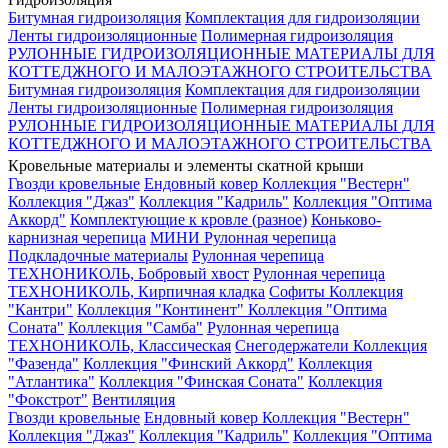
Битумная гидроизоляция
Комплектация для гидроизоляции
Ленты гидроизоляционные
Полимерная гидроизоляция
РУЛОННЫЕ ГИДРОИЗОЛЯЦИОННЫЕ МАТЕРИАЛЫ ДЛЯ
КОТТЕДЖНОГО И МАЛОЭТАЖНОГО СТРОИТЕЛЬСТВА
Битумная гидроизоляция
Комплектация для гидроизоляции
Ленты гидроизоляционные
Полимерная гидроизоляция
РУЛОННЫЕ ГИДРОИЗОЛЯЦИОННЫЕ МАТЕРИАЛЫ ДЛЯ
КОТТЕДЖНОГО И МАЛОЭТАЖНОГО СТРОИТЕЛЬСТВА
Кровельные материалы и элементы скатной крыши
Гвозди кровельные
Ендовный ковер
Коллекция "Вестерн"
Коллекция "Джаз"
Коллекция "Кадриль"
Коллекция "Оптима
Аккорд"
Комплектующие к кровле (разное)
Коньково-
карнизная черепица
МИНИ Рулонная черепица
Подкладочные материалы
Рулонная черепица
ТЕХНОНИКОЛЬ, Бобровый хвост
Рулонная черепица
ТЕХНОНИКОЛЬ, Кирпичная кладка
Софиты
Коллекция
"Кантри"
Коллекция "Континент"
Коллекция "Оптима
Соната"
Коллекция "Самба"
Рулонная черепица
ТЕХНОНИКОЛЬ, Классическая
Снегодержатели
Коллекция
"Фазенда"
Коллекция "Финский Аккорд"
Коллекция
"Атлантика"
Коллекция "Финская Соната"
Коллекция
"Фокстрот"
Вентиляция
Гвозди кровельные
Ендовный ковер
Коллекция "Вестерн"
Коллекция "Джаз"
Коллекция "Кадриль"
Коллекция "Оптима