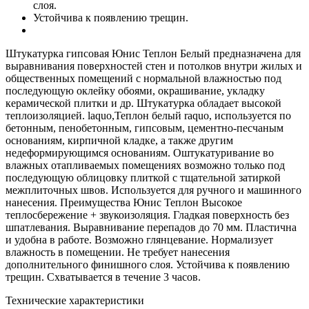
слоя.
Устойчива к появлению трещин.
Штукатурка гипсовая Юнис Теплон Белый предназначена для
выравнивания поверхностей стен и потолков внутри жилых и
общественных помещений с нормальной влажностью под
последующую оклейку обоями, окрашивание, укладку
керамической плитки и др. Штукатурка обладает высокой
теплоизоляцией. laquo,Теплон белый raquo, используется по
бетонным, пенобетонным, гипсовым, цементно-песчаным
основаниям, кирпичной кладке, а также другим
недеформирующимся основаниям. Оштукатуривание во
влажных отапливаемых помещениях возможно только под
последующую облицовку плиткой с тщательной затиркой
межплиточных швов. Используется для ручного и машинного
нанесения. Преимущества Юнис Теплон Высокое
теплосбережение + звукоизоляция. Гладкая поверхность без
шпатлевания. Выравнивание перепадов до 70 мм. Пластична
и удобна в работе. Возможно глянцевание. Нормализует
влажность в помещении. Не требует нанесения
дополнительного финишного слоя. Устойчива к появлению
трещин. Схватывается в течение 3 часов.
Технические характеристики