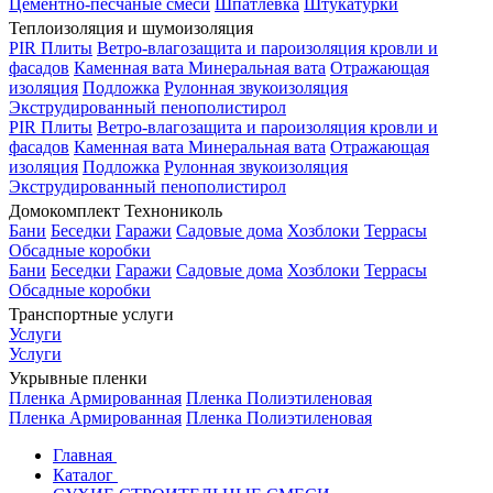
Цементно-песчаные смеси
Шпатлевка
Штукатурки
Теплоизоляция и шумоизоляция
PIR Плиты
Ветро-влагозащита и пароизоляция кровли и
фасадов
Каменная вата
Минеральная вата
Отражающая
изоляция
Подложка
Рулонная звукоизоляция
Экструдированный пенополистирол
PIR Плиты
Ветро-влагозащита и пароизоляция кровли и
фасадов
Каменная вата
Минеральная вата
Отражающая
изоляция
Подложка
Рулонная звукоизоляция
Экструдированный пенополистирол
Домокомплект Технониколь
Бани
Беседки
Гаражи
Садовые дома
Хозблоки
Террасы
Обсадные коробки
Бани
Беседки
Гаражи
Садовые дома
Хозблоки
Террасы
Обсадные коробки
Транспортные услуги
Услуги
Услуги
Укрывные пленки
Пленка Армированная
Пленка Полиэтиленовая
Пленка Армированная
Пленка Полиэтиленовая
Главная
Каталог