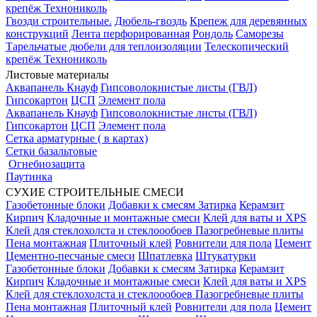
крепёж Технониколь
Гвозди строительные.
Дюбель-гвоздь
Крепеж для деревянных
конструкций
Лента перфорированная
Рондоль
Саморезы
Тарельчатые дюбели для теплоизоляции
Телескопический
крепёж Технониколь
Листовые материалы
Аквапанель Кнауф
Гипсоволокнистые листы (ГВЛ)
Гипсокартон
ЦСП
Элемент пола
Аквапанель Кнауф
Гипсоволокнистые листы (ГВЛ)
Гипсокартон
ЦСП
Элемент пола
Сетка арматурные ( в картах)
Сетки базальтовые
Огнебиозащита
Паутинка
СУХИЕ СТРОИТЕЛЬНЫЕ СМЕСИ
Газобетонные блоки
Добавки к смесям
Затирка
Керамзит
Кирпич
Кладочные и монтажные смеси
Клей для ваты и XPS
Клей для стеклохолста и стеклоообоев
Пазогребневые плиты
Пена монтажная
Плиточный клей
Ровнители для пола
Цемент
Цементно-песчаные смеси
Шпатлевка
Штукатурки
Газобетонные блоки
Добавки к смесям
Затирка
Керамзит
Кирпич
Кладочные и монтажные смеси
Клей для ваты и XPS
Клей для стеклохолста и стеклоообоев
Пазогребневые плиты
Пена монтажная
Плиточный клей
Ровнители для пола
Цемент