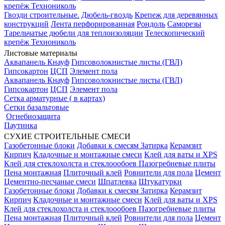
крепёж Технониколь
Гвозди строительные.
Дюбель-гвоздь
Крепеж для деревянных
конструкций
Лента перфорированная
Рондоль
Саморезы
Тарельчатые дюбели для теплоизоляции
Телескопический
крепёж Технониколь
Листовые материалы
Аквапанель Кнауф
Гипсоволокнистые листы (ГВЛ)
Гипсокартон
ЦСП
Элемент пола
Аквапанель Кнауф
Гипсоволокнистые листы (ГВЛ)
Гипсокартон
ЦСП
Элемент пола
Сетка арматурные ( в картах)
Сетки базальтовые
Огнебиозащита
Паутинка
СУХИЕ СТРОИТЕЛЬНЫЕ СМЕСИ
Газобетонные блоки
Добавки к смесям
Затирка
Керамзит
Кирпич
Кладочные и монтажные смеси
Клей для ваты и XPS
Клей для стеклохолста и стеклоообоев
Пазогребневые плиты
Пена монтажная
Плиточный клей
Ровнители для пола
Цемент
Цементно-песчаные смеси
Шпатлевка
Штукатурки
Газобетонные блоки
Добавки к смесям
Затирка
Керамзит
Кирпич
Кладочные и монтажные смеси
Клей для ваты и XPS
Клей для стеклохолста и стеклоообоев
Пазогребневые плиты
Пена монтажная
Плиточный клей
Ровнители для пола
Цемент