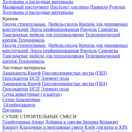
Хозтовары и расходные материалы
Малярный инструмент
Пистолет для пены
Правило
Рулетки
Хозтовары и расходные материалы
Крепеж
Гвозди строительные.
Дюбель-гвоздь
Крепеж для деревянных
конструкций
Лента перфорированная
Рондоль
Саморезы
Тарельчатые дюбели для теплоизоляции
Телескопический
крепёж Технониколь
Гвозди строительные.
Дюбель-гвоздь
Крепеж для деревянных
конструкций
Лента перфорированная
Рондоль
Саморезы
Тарельчатые дюбели для теплоизоляции
Телескопический
крепёж Технониколь
Листовые материалы
Аквапанель Кнауф
Гипсоволокнистые листы (ГВЛ)
Гипсокартон
ЦСП
Элемент пола
Аквапанель Кнауф
Гипсоволокнистые листы (ГВЛ)
Гипсокартон
ЦСП
Элемент пола
Сетка арматурные ( в картах)
Сетки базальтовые
Огнебиозащита
Паутинка
СУХИЕ СТРОИТЕЛЬНЫЕ СМЕСИ
Газобетонные блоки
Добавки к смесям
Затирка
Керамзит
Кирпич
Кладочные и монтажные смеси
Клей для ваты и XPS