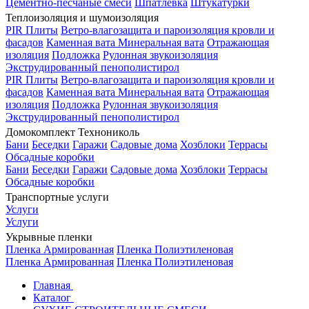
Цементно-песчаные смеси
Шпатлевка
Штукатурки
Теплоизоляция и шумоизоляция
PIR Плиты
Ветро-влагозащита и пароизоляция кровли и
фасадов
Каменная вата
Минеральная вата
Отражающая
изоляция
Подложка
Рулонная звукоизоляция
Экструдированный пенополистирол
PIR Плиты
Ветро-влагозащита и пароизоляция кровли и
фасадов
Каменная вата
Минеральная вата
Отражающая
изоляция
Подложка
Рулонная звукоизоляция
Экструдированный пенополистирол
Домокомплект Технониколь
Бани
Беседки
Гаражи
Садовые дома
Хозблоки
Террасы
Обсадные коробки
Бани
Беседки
Гаражи
Садовые дома
Хозблоки
Террасы
Обсадные коробки
Транспортные услуги
Услуги
Услуги
Укрывные пленки
Пленка Армированная
Пленка Полиэтиленовая
Пленка Армированная
Пленка Полиэтиленовая
Главная
Каталог