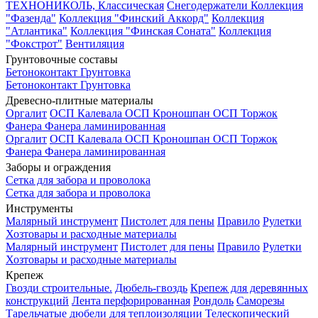
ТЕХНОНИКОЛЬ, Классическая
Снегодержатели
Коллекция
"Фазенда"
Коллекция "Финский Аккорд"
Коллекция
"Атлантика"
Коллекция "Финская Соната"
Коллекция
"Фокстрот"
Вентиляция
Грунтовочные составы
Бетоноконтакт
Грунтовка
Бетоноконтакт
Грунтовка
Древесно-плитные материалы
Оргалит
ОСП Калевала
ОСП Кроношпан
ОСП Торжок
Фанера
Фанера ламинированная
Оргалит
ОСП Калевала
ОСП Кроношпан
ОСП Торжок
Фанера
Фанера ламинированная
Заборы и ограждения
Сетка для забора и проволока
Сетка для забора и проволока
Инструменты
Малярный инструмент
Пистолет для пены
Правило
Рулетки
Хозтовары и расходные материалы
Малярный инструмент
Пистолет для пены
Правило
Рулетки
Хозтовары и расходные материалы
Крепеж
Гвозди строительные.
Дюбель-гвоздь
Крепеж для деревянных
конструкций
Лента перфорированная
Рондоль
Саморезы
Тарельчатые дюбели для теплоизоляции
Телескопический