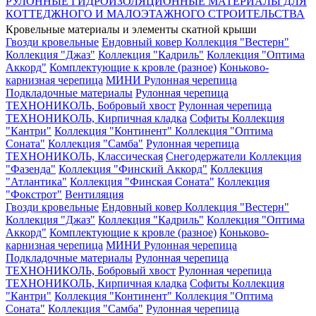
РУЛОННЫЕ ГИДРОИЗОЛЯЦИОННЫЕ МАТЕРИАЛЫ ДЛЯ
КОТТЕДЖНОГО И МАЛОЭТАЖНОГО СТРОИТЕЛЬСТВА
Кровельные материалы и элементы скатной крыши
Гвозди кровельные
Ендовный ковер
Коллекция "Вестерн"
Коллекция "Джаз"
Коллекция "Кадриль"
Коллекция "Оптима
Аккорд"
Комплектующие к кровле (разное)
Коньково-
карнизная черепица
МИНИ Рулонная черепица
Подкладочные материалы
Рулонная черепица
ТЕХНОНИКОЛЬ, Бобровый хвост
Рулонная черепица
ТЕХНОНИКОЛЬ, Кирпичная кладка
Софиты
Коллекция
"Кантри"
Коллекция "Континент"
Коллекция "Оптима
Соната"
Коллекция "Самба"
Рулонная черепица
ТЕХНОНИКОЛЬ, Классическая
Снегодержатели
Коллекция
"Фазенда"
Коллекция "Финский Аккорд"
Коллекция
"Атлантика"
Коллекция "Финская Соната"
Коллекция
"Фокстрот"
Вентиляция
Гвозди кровельные
Ендовный ковер
Коллекция "Вестерн"
Коллекция "Джаз"
Коллекция "Кадриль"
Коллекция "Оптима
Аккорд"
Комплектующие к кровле (разное)
Коньково-
карнизная черепица
МИНИ Рулонная черепица
Подкладочные материалы
Рулонная черепица
ТЕХНОНИКОЛЬ, Бобровый хвост
Рулонная черепица
ТЕХНОНИКОЛЬ, Кирпичная кладка
Софиты
Коллекция
"Кантри"
Коллекция "Континент"
Коллекция "Оптима
Соната"
Коллекция "Самба"
Рулонная черепица