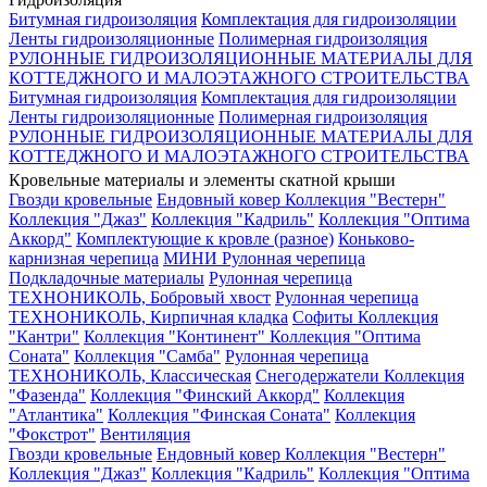
Битумная гидроизоляция
Комплектация для гидроизоляции
Ленты гидроизоляционные
Полимерная гидроизоляция
РУЛОННЫЕ ГИДРОИЗОЛЯЦИОННЫЕ МАТЕРИАЛЫ ДЛЯ
КОТТЕДЖНОГО И МАЛОЭТАЖНОГО СТРОИТЕЛЬСТВА
Битумная гидроизоляция
Комплектация для гидроизоляции
Ленты гидроизоляционные
Полимерная гидроизоляция
РУЛОННЫЕ ГИДРОИЗОЛЯЦИОННЫЕ МАТЕРИАЛЫ ДЛЯ
КОТТЕДЖНОГО И МАЛОЭТАЖНОГО СТРОИТЕЛЬСТВА
Кровельные материалы и элементы скатной крыши
Гвозди кровельные
Ендовный ковер
Коллекция "Вестерн"
Коллекция "Джаз"
Коллекция "Кадриль"
Коллекция "Оптима
Аккорд"
Комплектующие к кровле (разное)
Коньково-
карнизная черепица
МИНИ Рулонная черепица
Подкладочные материалы
Рулонная черепица
ТЕХНОНИКОЛЬ, Бобровый хвост
Рулонная черепица
ТЕХНОНИКОЛЬ, Кирпичная кладка
Софиты
Коллекция
"Кантри"
Коллекция "Континент"
Коллекция "Оптима
Соната"
Коллекция "Самба"
Рулонная черепица
ТЕХНОНИКОЛЬ, Классическая
Снегодержатели
Коллекция
"Фазенда"
Коллекция "Финский Аккорд"
Коллекция
"Атлантика"
Коллекция "Финская Соната"
Коллекция
"Фокстрот"
Вентиляция
Гвозди кровельные
Ендовный ковер
Коллекция "Вестерн"
Коллекция "Джаз"
Коллекция "Кадриль"
Коллекция "Оптима