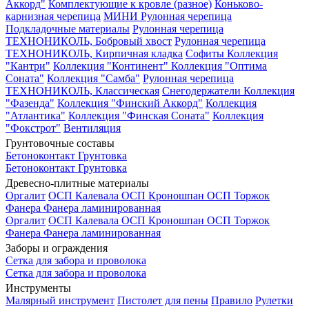
Аккорд"
Комплектующие к кровле (разное)
Коньково-
карнизная черепица
МИНИ Рулонная черепица
Подкладочные материалы
Рулонная черепица
ТЕХНОНИКОЛЬ, Бобровый хвост
Рулонная черепица
ТЕХНОНИКОЛЬ, Кирпичная кладка
Софиты
Коллекция
"Кантри"
Коллекция "Континент"
Коллекция "Оптима
Соната"
Коллекция "Самба"
Рулонная черепица
ТЕХНОНИКОЛЬ, Классическая
Снегодержатели
Коллекция
"Фазенда"
Коллекция "Финский Аккорд"
Коллекция
"Атлантика"
Коллекция "Финская Соната"
Коллекция
"Фокстрот"
Вентиляция
Грунтовочные составы
Бетоноконтакт
Грунтовка
Бетоноконтакт
Грунтовка
Древесно-плитные материалы
Оргалит
ОСП Калевала
ОСП Кроношпан
ОСП Торжок
Фанера
Фанера ламинированная
Оргалит
ОСП Калевала
ОСП Кроношпан
ОСП Торжок
Фанера
Фанера ламинированная
Заборы и ограждения
Сетка для забора и проволока
Сетка для забора и проволока
Инструменты
Малярный инструмент
Пистолет для пены
Правило
Рулетки