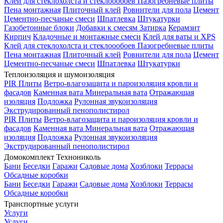
Клей для стеклохолста и стеклоообоев
Пазогребневые плиты
Пена монтажная
Плиточный клей
Ровнители для пола
Цемент
Цементно-песчаные смеси
Шпатлевка
Штукатурки
Газобетонные блоки
Добавки к смесям
Затирка
Керамзит
Кирпич
Кладочные и монтажные смеси
Клей для ваты и XPS
Клей для стеклохолста и стеклоообоев
Пазогребневые плиты
Пена монтажная
Плиточный клей
Ровнители для пола
Цемент
Цементно-песчаные смеси
Шпатлевка
Штукатурки
Теплоизоляция и шумоизоляция
PIR Плиты
Ветро-влагозащита и пароизоляция кровли и
фасадов
Каменная вата
Минеральная вата
Отражающая
изоляция
Подложка
Рулонная звукоизоляция
Экструдированный пенополистирол
PIR Плиты
Ветро-влагозащита и пароизоляция кровли и
фасадов
Каменная вата
Минеральная вата
Отражающая
изоляция
Подложка
Рулонная звукоизоляция
Экструдированный пенополистирол
Домокомплект Технониколь
Бани
Беседки
Гаражи
Садовые дома
Хозблоки
Террасы
Обсадные коробки
Бани
Беседки
Гаражи
Садовые дома
Хозблоки
Террасы
Обсадные коробки
Транспортные услуги
Услуги
Услуги