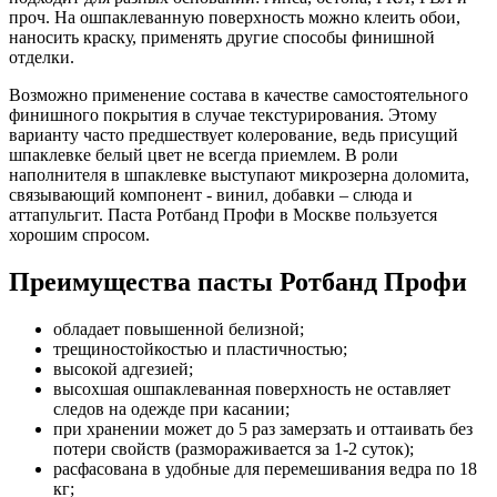
проч. На ошпаклеванную поверхность можно клеить обои,
наносить краску, применять другие способы финишной
отделки.
Возможно применение состава в качестве самостоятельного
финишного покрытия в случае текстурирования. Этому
варианту часто предшествует колерование, ведь присущий
шпаклевке белый цвет не всегда приемлем. В роли
наполнителя в шпаклевке выступают микрозерна доломита,
связывающий компонент - винил, добавки – слюда и
аттапульгит. Паста Ротбанд Профи в Москве пользуется
хорошим спросом.
Преимущества пасты Ротбанд Профи
обладает повышенной белизной;
трещиностойкостью и пластичностью;
высокой адгезией;
высохшая ошпаклеванная поверхность не оставляет
следов на одежде при касании;
при хранении может до 5 раз замерзать и оттаивать без
потери свойств (размораживается за 1-2 суток);
расфасована в удобные для перемешивания ведра по 18
кг;