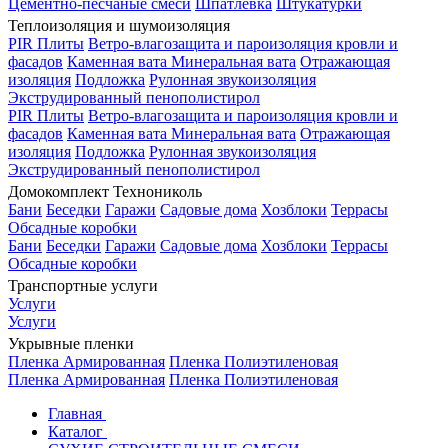
Цементно-песчаные смеси
Шпатлевка
Штукатурки
Теплоизоляция и шумоизоляция
PIR Плиты
Ветро-влагозащита и пароизоляция кровли и
фасадов
Каменная вата
Минеральная вата
Отражающая
изоляция
Подложка
Рулонная звукоизоляция
Экструдированный пенополистирол
PIR Плиты
Ветро-влагозащита и пароизоляция кровли и
фасадов
Каменная вата
Минеральная вата
Отражающая
изоляция
Подложка
Рулонная звукоизоляция
Экструдированный пенополистирол
Домокомплект Технониколь
Бани
Беседки
Гаражи
Садовые дома
Хозблоки
Террасы
Обсадные коробки
Бани
Беседки
Гаражи
Садовые дома
Хозблоки
Террасы
Обсадные коробки
Транспортные услуги
Услуги
Услуги
Укрывные пленки
Пленка Армированная
Пленка Полиэтиленовая
Пленка Армированная
Пленка Полиэтиленовая
Главная
Каталог