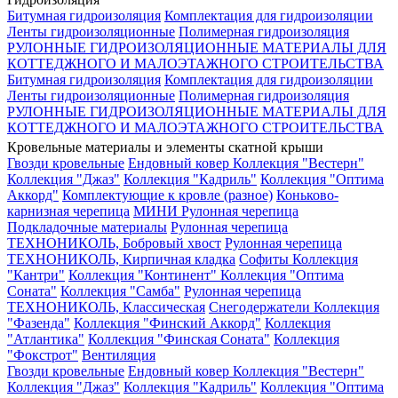
Битумная гидроизоляция
Комплектация для гидроизоляции
Ленты гидроизоляционные
Полимерная гидроизоляция
РУЛОННЫЕ ГИДРОИЗОЛЯЦИОННЫЕ МАТЕРИАЛЫ ДЛЯ
КОТТЕДЖНОГО И МАЛОЭТАЖНОГО СТРОИТЕЛЬСТВА
Битумная гидроизоляция
Комплектация для гидроизоляции
Ленты гидроизоляционные
Полимерная гидроизоляция
РУЛОННЫЕ ГИДРОИЗОЛЯЦИОННЫЕ МАТЕРИАЛЫ ДЛЯ
КОТТЕДЖНОГО И МАЛОЭТАЖНОГО СТРОИТЕЛЬСТВА
Кровельные материалы и элементы скатной крыши
Гвозди кровельные
Ендовный ковер
Коллекция "Вестерн"
Коллекция "Джаз"
Коллекция "Кадриль"
Коллекция "Оптима
Аккорд"
Комплектующие к кровле (разное)
Коньково-
карнизная черепица
МИНИ Рулонная черепица
Подкладочные материалы
Рулонная черепица
ТЕХНОНИКОЛЬ, Бобровый хвост
Рулонная черепица
ТЕХНОНИКОЛЬ, Кирпичная кладка
Софиты
Коллекция
"Кантри"
Коллекция "Континент"
Коллекция "Оптима
Соната"
Коллекция "Самба"
Рулонная черепица
ТЕХНОНИКОЛЬ, Классическая
Снегодержатели
Коллекция
"Фазенда"
Коллекция "Финский Аккорд"
Коллекция
"Атлантика"
Коллекция "Финская Соната"
Коллекция
"Фокстрот"
Вентиляция
Гвозди кровельные
Ендовный ковер
Коллекция "Вестерн"
Коллекция "Джаз"
Коллекция "Кадриль"
Коллекция "Оптима