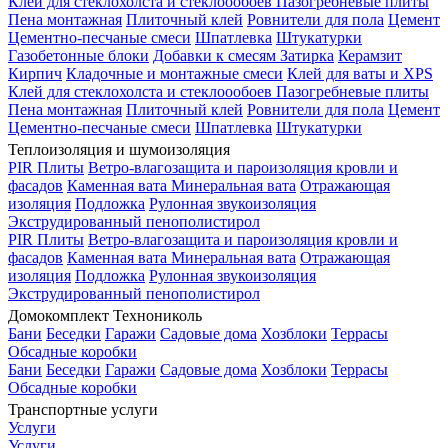
Клей для стеклохолста и стеклоообоев
Пазогребневые плиты
Пена монтажная
Плиточный клей
Ровнители для пола
Цемент
Цементно-песчаные смеси
Шпатлевка
Штукатурки
Газобетонные блоки
Добавки к смесям
Затирка
Керамзит
Кирпич
Кладочные и монтажные смеси
Клей для ваты и XPS
Клей для стеклохолста и стеклоообоев
Пазогребневые плиты
Пена монтажная
Плиточный клей
Ровнители для пола
Цемент
Цементно-песчаные смеси
Шпатлевка
Штукатурки
Теплоизоляция и шумоизоляция
PIR Плиты
Ветро-влагозащита и пароизоляция кровли и
фасадов
Каменная вата
Минеральная вата
Отражающая
изоляция
Подложка
Рулонная звукоизоляция
Экструдированный пенополистирол
PIR Плиты
Ветро-влагозащита и пароизоляция кровли и
фасадов
Каменная вата
Минеральная вата
Отражающая
изоляция
Подложка
Рулонная звукоизоляция
Экструдированный пенополистирол
Домокомплект Технониколь
Бани
Беседки
Гаражи
Садовые дома
Хозблоки
Террасы
Обсадные коробки
Бани
Беседки
Гаражи
Садовые дома
Хозблоки
Террасы
Обсадные коробки
Транспортные услуги
Услуги
Услуги