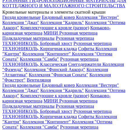
РУЛОННЫЕ ГИДРОИЗОЛЯЦИОННЫЕ МАТЕРИАЛЫ ДЛЯ
КОТТЕДЖНОГО И МАЛОЭТАЖНОГО СТРОИТЕЛЬСТВА
Кровельные материалы и элементы скатной крыши
Гвозди кровельные
Ендовный ковер
Коллекция "Вестерн"
Коллекция "Джаз"
Коллекция "Кадриль"
Коллекция "Оптима
Аккорд"
Комплектующие к кровле (разное)
Коньково-
карнизная черепица
МИНИ Рулонная черепица
Подкладочные материалы
Рулонная черепица
ТЕХНОНИКОЛЬ, Бобровый хвост
Рулонная черепица
ТЕХНОНИКОЛЬ, Кирпичная кладка
Софиты
Коллекция
"Кантри"
Коллекция "Континент"
Коллекция "Оптима
Соната"
Коллекция "Самба"
Рулонная черепица
ТЕХНОНИКОЛЬ, Классическая
Снегодержатели
Коллекция
"Фазенда"
Коллекция "Финский Аккорд"
Коллекция
"Атлантика"
Коллекция "Финская Соната"
Коллекция
"Фокстрот"
Вентиляция
Гвозди кровельные
Ендовный ковер
Коллекция "Вестерн"
Коллекция "Джаз"
Коллекция "Кадриль"
Коллекция "Оптима
Аккорд"
Комплектующие к кровле (разное)
Коньково-
карнизная черепица
МИНИ Рулонная черепица
Подкладочные материалы
Рулонная черепица
ТЕХНОНИКОЛЬ, Бобровый хвост
Рулонная черепица
ТЕХНОНИКОЛЬ, Кирпичная кладка
Софиты
Коллекция
"Кантри"
Коллекция "Континент"
Коллекция "Оптима
Соната"
Коллекция "Самба"
Рулонная черепица