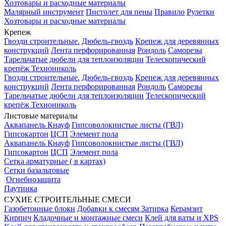
Хозтовары и расходные материалы
Малярный инструмент
Пистолет для пены
Правило
Рулетки
Хозтовары и расходные материалы
Крепеж
Гвозди строительные.
Дюбель-гвоздь
Крепеж для деревянных
конструкций
Лента перфорированная
Рондоль
Саморезы
Тарельчатые дюбели для теплоизоляции
Телескопический
крепёж Технониколь
Гвозди строительные.
Дюбель-гвоздь
Крепеж для деревянных
конструкций
Лента перфорированная
Рондоль
Саморезы
Тарельчатые дюбели для теплоизоляции
Телескопический
крепёж Технониколь
Листовые материалы
Аквапанель Кнауф
Гипсоволокнистые листы (ГВЛ)
Гипсокартон
ЦСП
Элемент пола
Аквапанель Кнауф
Гипсоволокнистые листы (ГВЛ)
Гипсокартон
ЦСП
Элемент пола
Сетка арматурные ( в картах)
Сетки базальтовые
Огнебиозащита
Паутинка
СУХИЕ СТРОИТЕЛЬНЫЕ СМЕСИ
Газобетонные блоки
Добавки к смесям
Затирка
Керамзит
Кирпич
Кладочные и монтажные смеси
Клей для ваты и XPS