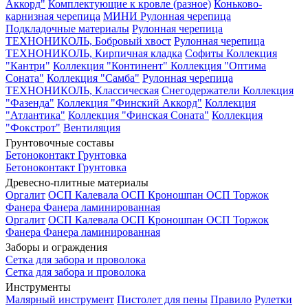
Аккорд"
Комплектующие к кровле (разное)
Коньково-
карнизная черепица
МИНИ Рулонная черепица
Подкладочные материалы
Рулонная черепица
ТЕХНОНИКОЛЬ, Бобровый хвост
Рулонная черепица
ТЕХНОНИКОЛЬ, Кирпичная кладка
Софиты
Коллекция
"Кантри"
Коллекция "Континент"
Коллекция "Оптима
Соната"
Коллекция "Самба"
Рулонная черепица
ТЕХНОНИКОЛЬ, Классическая
Снегодержатели
Коллекция
"Фазенда"
Коллекция "Финский Аккорд"
Коллекция
"Атлантика"
Коллекция "Финская Соната"
Коллекция
"Фокстрот"
Вентиляция
Грунтовочные составы
Бетоноконтакт
Грунтовка
Бетоноконтакт
Грунтовка
Древесно-плитные материалы
Оргалит
ОСП Калевала
ОСП Кроношпан
ОСП Торжок
Фанера
Фанера ламинированная
Оргалит
ОСП Калевала
ОСП Кроношпан
ОСП Торжок
Фанера
Фанера ламинированная
Заборы и ограждения
Сетка для забора и проволока
Сетка для забора и проволока
Инструменты
Малярный инструмент
Пистолет для пены
Правило
Рулетки