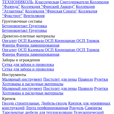
ТЕХНОНИКОЛЬ, Классическая
Снегодержатели
Коллекция
"Фазенда"
Коллекция "Финский Аккорд"
Коллекция
"Атлантика"
Коллекция "Финская Соната"
Коллекция
"Фокстрот"
Вентиляция
Грунтовочные составы
Бетоноконтакт
Грунтовка
Бетоноконтакт
Грунтовка
Древесно-плитные материалы
Оргалит
ОСП Калевала
ОСП Кроношпан
ОСП Торжок
Фанера
Фанера ламинированная
Оргалит
ОСП Калевала
ОСП Кроношпан
ОСП Торжок
Фанера
Фанера ламинированная
Заборы и ограждения
Сетка для забора и проволока
Сетка для забора и проволока
Инструменты
Малярный инструмент
Пистолет для пены
Правило
Рулетки
Хозтовары и расходные материалы
Малярный инструмент
Пистолет для пены
Правило
Рулетки
Хозтовары и расходные материалы
Крепеж
Гвозди строительные.
Дюбель-гвоздь
Крепеж для деревянных
конструкций
Лента перфорированная
Рондоль
Саморезы
Тарельчатые дюбели для теплоизоляции
Телескопический