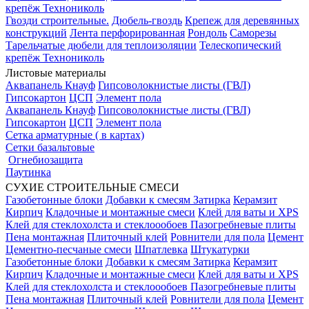
крепёж Технониколь
Гвозди строительные.
Дюбель-гвоздь
Крепеж для деревянных
конструкций
Лента перфорированная
Рондоль
Саморезы
Тарельчатые дюбели для теплоизоляции
Телескопический
крепёж Технониколь
Листовые материалы
Аквапанель Кнауф
Гипсоволокнистые листы (ГВЛ)
Гипсокартон
ЦСП
Элемент пола
Аквапанель Кнауф
Гипсоволокнистые листы (ГВЛ)
Гипсокартон
ЦСП
Элемент пола
Сетка арматурные ( в картах)
Сетки базальтовые
Огнебиозащита
Паутинка
СУХИЕ СТРОИТЕЛЬНЫЕ СМЕСИ
Газобетонные блоки
Добавки к смесям
Затирка
Керамзит
Кирпич
Кладочные и монтажные смеси
Клей для ваты и XPS
Клей для стеклохолста и стеклоообоев
Пазогребневые плиты
Пена монтажная
Плиточный клей
Ровнители для пола
Цемент
Цементно-песчаные смеси
Шпатлевка
Штукатурки
Газобетонные блоки
Добавки к смесям
Затирка
Керамзит
Кирпич
Кладочные и монтажные смеси
Клей для ваты и XPS
Клей для стеклохолста и стеклоообоев
Пазогребневые плиты
Пена монтажная
Плиточный клей
Ровнители для пола
Цемент