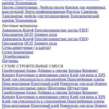
крепёж Технониколь
Гвозди строительные.
Дюбель-гвоздь
Крепеж для деревянных
конструкций
Лента перфорированная
Рондоль
Саморезы
Тарельчатые дюбели для теплоизоляции
Телескопический
крепёж Технониколь
Листовые материалы
Аквапанель Кнауф
Гипсоволокнистые листы (ГВЛ)
Гипсокартон
ЦСП
Элемент пола
Аквапанель Кнауф
Гипсоволокнистые листы (ГВЛ)
Гипсокартон
ЦСП
Элемент пола
Сетка арматурные ( в картах)
Сетки базальтовые
Огнебиозащита
Паутинка
СУХИЕ СТРОИТЕЛЬНЫЕ СМЕСИ
Газобетонные блоки
Добавки к смесям
Затирка
Керамзит
Кирпич
Кладочные и монтажные смеси
Клей для ваты и XPS
Клей для стеклохолста и стеклоообоев
Пазогребневые плиты
Пена монтажная
Плиточный клей
Ровнители для пола
Цемент
Цементно-песчаные смеси
Шпатлевка
Штукатурки
Газобетонные блоки
Добавки к смесям
Затирка
Керамзит
Кирпич
Кладочные и монтажные смеси
Клей для ваты и XPS
Клей для стеклохолста и стеклоообоев
Пазогребневые плиты
Пена монтажная
Плиточный клей
Ровнители для пола
Цемент