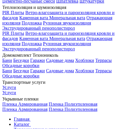
Цементно-песчаные смеси
Шпатлевка
Штукатурки
Теплоизоляция и шумоизоляция
PIR Плиты
Ветро-влагозащита и пароизоляция кровли и
фасадов
Каменная вата
Минеральная вата
Отражающая
изоляция
Подложка
Рулонная звукоизоляция
Экструдированный пенополистирол
PIR Плиты
Ветро-влагозащита и пароизоляция кровли и
фасадов
Каменная вата
Минеральная вата
Отражающая
изоляция
Подложка
Рулонная звукоизоляция
Экструдированный пенополистирол
Домокомплект Технониколь
Бани
Беседки
Гаражи
Садовые дома
Хозблоки
Террасы
Обсадные коробки
Бани
Беседки
Гаражи
Садовые дома
Хозблоки
Террасы
Обсадные коробки
Транспортные услуги
Услуги
Услуги
Укрывные пленки
Пленка Армированная
Пленка Полиэтиленовая
Пленка Армированная
Пленка Полиэтиленовая
Главная
Каталог