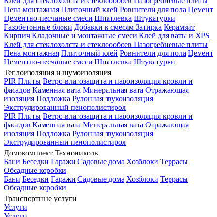
Клей для стеклохолста и стеклоообоев
Пазогребневые плиты
Пена монтажная
Плиточный клей
Ровнители для пола
Цемент
Цементно-песчаные смеси
Шпатлевка
Штукатурки
Газобетонные блоки
Добавки к смесям
Затирка
Керамзит
Кирпич
Кладочные и монтажные смеси
Клей для ваты и XPS
Клей для стеклохолста и стеклоообоев
Пазогребневые плиты
Пена монтажная
Плиточный клей
Ровнители для пола
Цемент
Цементно-песчаные смеси
Шпатлевка
Штукатурки
Теплоизоляция и шумоизоляция
PIR Плиты
Ветро-влагозащита и пароизоляция кровли и
фасадов
Каменная вата
Минеральная вата
Отражающая
изоляция
Подложка
Рулонная звукоизоляция
Экструдированный пенополистирол
PIR Плиты
Ветро-влагозащита и пароизоляция кровли и
фасадов
Каменная вата
Минеральная вата
Отражающая
изоляция
Подложка
Рулонная звукоизоляция
Экструдированный пенополистирол
Домокомплект Технониколь
Бани
Беседки
Гаражи
Садовые дома
Хозблоки
Террасы
Обсадные коробки
Бани
Беседки
Гаражи
Садовые дома
Хозблоки
Террасы
Обсадные коробки
Транспортные услуги
Услуги
Услуги