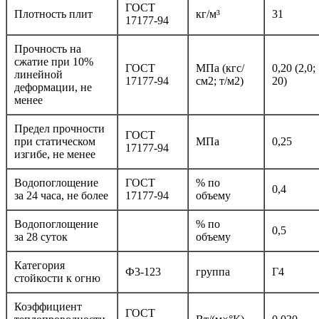
ГОСТ
Плотность плит
кг/м³
31
17177-94
Прочность на
сжатие при 10%
ГОСТ
МПа (кгс/
0,20 (2,0;
линейной
17177-94
см2; т/м2)
20)
деформации, не
менее
Предел прочности
ГОСТ
при статическом
МПа
0,25
17177-94
изгибе, не менее
Водопоглощение
ГОСТ
% по
0,4
за 24 часа, не более
17177-94
объему
Водопоглощение
% по
0,5
за 28 суток
объему
Категория
Ф3-123
группа
Г4
стойкости к огню
Коэффициент
ГОСТ