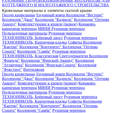
РУЛОННЫЕ ГИДРОИЗОЛЯЦИОННЫЕ МАТЕРИАЛЫ ДЛЯ
КОТТЕДЖНОГО И МАЛОЭТАЖНОГО СТРОИТЕЛЬСТВА
Кровельные материалы и элементы скатной крыши
Гвозди кровельные
Ендовный ковер
Коллекция "Вестерн"
Коллекция "Джаз"
Коллекция "Кадриль"
Коллекция "Оптима
Аккорд"
Комплектующие к кровле (разное)
Коньково-
карнизная черепица
МИНИ Рулонная черепица
Подкладочные материалы
Рулонная черепица
ТЕХНОНИКОЛЬ, Бобровый хвост
Рулонная черепица
ТЕХНОНИКОЛЬ, Кирпичная кладка
Софиты
Коллекция
"Кантри"
Коллекция "Континент"
Коллекция "Оптима
Соната"
Коллекция "Самба"
Рулонная черепица
ТЕХНОНИКОЛЬ, Классическая
Снегодержатели
Коллекция
"Фазенда"
Коллекция "Финский Аккорд"
Коллекция
"Атлантика"
Коллекция "Финская Соната"
Коллекция
"Фокстрот"
Вентиляция
Гвозди кровельные
Ендовный ковер
Коллекция "Вестерн"
Коллекция "Джаз"
Коллекция "Кадриль"
Коллекция "Оптима
Аккорд"
Комплектующие к кровле (разное)
Коньково-
карнизная черепица
МИНИ Рулонная черепица
Подкладочные материалы
Рулонная черепица
ТЕХНОНИКОЛЬ, Бобровый хвост
Рулонная черепица
ТЕХНОНИКОЛЬ, Кирпичная кладка
Софиты
Коллекция
"Кантри"
Коллекция "Континент"
Коллекция "Оптима
Соната"
Коллекция "Самба"
Рулонная черепица