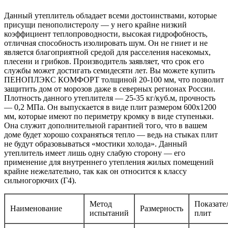
Данный утеплитель обладает всеми достоинствами, которые
присущи пенополистеролу — у него крайне низкий
коэффициент теплопроводности, высокая гидрофобность,
отличная способность изолировать шум. Он не гниет и не
является благоприятной средой для расселения насекомых,
плесени и грибков. Производитель заявляет, что срок его
службы может достигать семидесяти лет. Вы можете купить
ПЕНОПЛЭКС КОМФОРТ толщиной 20-100 мм, что позволит
защитить дом от морозов даже в северных регионах России.
Плотность данного утеплителя — 25-35 кг/куб.м, прочность
— 0,2 МПа. Он выпускается в виде плит размером 600х1200
мм, которые имеют по периметру кромку в виде ступеньки.
Она служит дополнительной гарантией того, что в вашем
доме будет хорошо сохраняться тепло — ведь на стыках плит
не будут образовываться «мостики холода». Данный
утеплитель имеет лишь одну слабую сторону — его
применение для внутреннего утепления жилых помещений
крайне нежелательно, так как он относится к классу
сильногорючих (Г4).
Метод
Показате
Наименование
Размерность
испытаний
плит