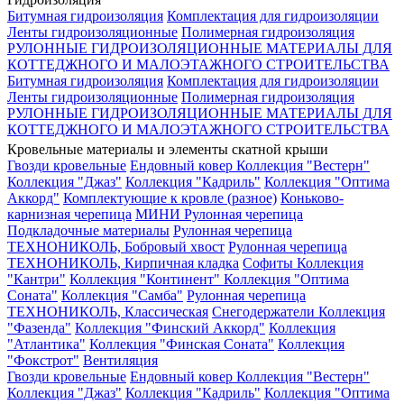
Битумная гидроизоляция
Комплектация для гидроизоляции
Ленты гидроизоляционные
Полимерная гидроизоляция
РУЛОННЫЕ ГИДРОИЗОЛЯЦИОННЫЕ МАТЕРИАЛЫ ДЛЯ
КОТТЕДЖНОГО И МАЛОЭТАЖНОГО СТРОИТЕЛЬСТВА
Битумная гидроизоляция
Комплектация для гидроизоляции
Ленты гидроизоляционные
Полимерная гидроизоляция
РУЛОННЫЕ ГИДРОИЗОЛЯЦИОННЫЕ МАТЕРИАЛЫ ДЛЯ
КОТТЕДЖНОГО И МАЛОЭТАЖНОГО СТРОИТЕЛЬСТВА
Кровельные материалы и элементы скатной крыши
Гвозди кровельные
Ендовный ковер
Коллекция "Вестерн"
Коллекция "Джаз"
Коллекция "Кадриль"
Коллекция "Оптима
Аккорд"
Комплектующие к кровле (разное)
Коньково-
карнизная черепица
МИНИ Рулонная черепица
Подкладочные материалы
Рулонная черепица
ТЕХНОНИКОЛЬ, Бобровый хвост
Рулонная черепица
ТЕХНОНИКОЛЬ, Кирпичная кладка
Софиты
Коллекция
"Кантри"
Коллекция "Континент"
Коллекция "Оптима
Соната"
Коллекция "Самба"
Рулонная черепица
ТЕХНОНИКОЛЬ, Классическая
Снегодержатели
Коллекция
"Фазенда"
Коллекция "Финский Аккорд"
Коллекция
"Атлантика"
Коллекция "Финская Соната"
Коллекция
"Фокстрот"
Вентиляция
Гвозди кровельные
Ендовный ковер
Коллекция "Вестерн"
Коллекция "Джаз"
Коллекция "Кадриль"
Коллекция "Оптима