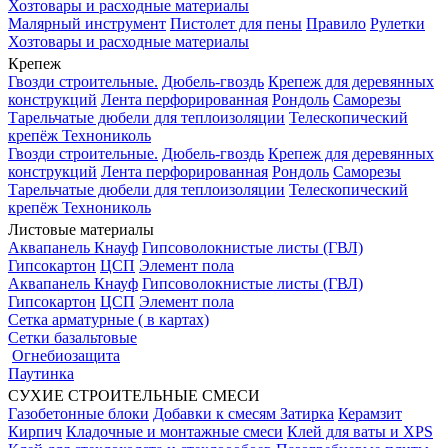
Хозтовары и расходные материалы
Малярный инструмент
Пистолет для пены
Правило
Рулетки
Хозтовары и расходные материалы
Крепеж
Гвозди строительные.
Дюбель-гвоздь
Крепеж для деревянных
конструкций
Лента перфорированная
Рондоль
Саморезы
Тарельчатые дюбели для теплоизоляции
Телескопический
крепёж Технониколь
Гвозди строительные.
Дюбель-гвоздь
Крепеж для деревянных
конструкций
Лента перфорированная
Рондоль
Саморезы
Тарельчатые дюбели для теплоизоляции
Телескопический
крепёж Технониколь
Листовые материалы
Аквапанель Кнауф
Гипсоволокнистые листы (ГВЛ)
Гипсокартон
ЦСП
Элемент пола
Аквапанель Кнауф
Гипсоволокнистые листы (ГВЛ)
Гипсокартон
ЦСП
Элемент пола
Сетка арматурные ( в картах)
Сетки базальтовые
Огнебиозащита
Паутинка
СУХИЕ СТРОИТЕЛЬНЫЕ СМЕСИ
Газобетонные блоки
Добавки к смесям
Затирка
Керамзит
Кирпич
Кладочные и монтажные смеси
Клей для ваты и XPS