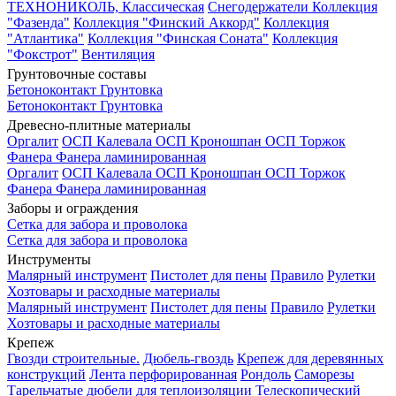
ТЕХНОНИКОЛЬ, Классическая
Снегодержатели
Коллекция
"Фазенда"
Коллекция "Финский Аккорд"
Коллекция
"Атлантика"
Коллекция "Финская Соната"
Коллекция
"Фокстрот"
Вентиляция
Грунтовочные составы
Бетоноконтакт
Грунтовка
Бетоноконтакт
Грунтовка
Древесно-плитные материалы
Оргалит
ОСП Калевала
ОСП Кроношпан
ОСП Торжок
Фанера
Фанера ламинированная
Оргалит
ОСП Калевала
ОСП Кроношпан
ОСП Торжок
Фанера
Фанера ламинированная
Заборы и ограждения
Сетка для забора и проволока
Сетка для забора и проволока
Инструменты
Малярный инструмент
Пистолет для пены
Правило
Рулетки
Хозтовары и расходные материалы
Малярный инструмент
Пистолет для пены
Правило
Рулетки
Хозтовары и расходные материалы
Крепеж
Гвозди строительные.
Дюбель-гвоздь
Крепеж для деревянных
конструкций
Лента перфорированная
Рондоль
Саморезы
Тарельчатые дюбели для теплоизоляции
Телескопический