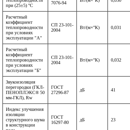
теплопроводности
Вт/(м×°К)
0,030
7076-94
при (25±5) °С
Расчетный
коэффициент
СП 23-101-
теплопроводности
Вт/(м×°К)
0,031
2004
при условиях
эксплуатации "А"
Расчетный
коэффициент
СП 23-101-
теплопроводности
Вт/(м×°К)
0,032
2004
при условиях
эксплуатации "Б"
Звукоизоляция
перегородки (ГКЛ-
ГОСТ
дБ
41
ПЕНОПЛЭКС® 50
27296-87
мм-ГКЛ), Rw
Индекс улучшения
изоляции
ГОСТ
структурного шума
дБ
23
16297-80
в конструкции