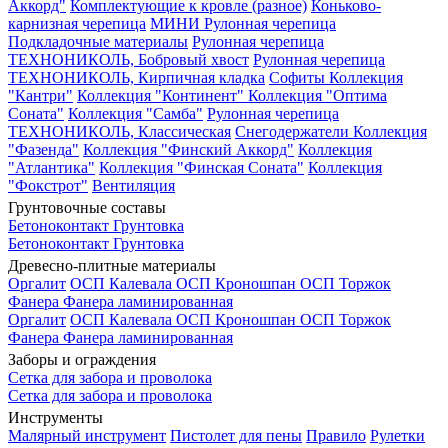
Аккорд"
Комплектующие к кровле (разное)
Коньково-
карнизная черепица
МИНИ Рулонная черепица
Подкладочные материалы
Рулонная черепица
ТЕХНОНИКОЛЬ, Бобровый хвост
Рулонная черепица
ТЕХНОНИКОЛЬ, Кирпичная кладка
Софиты
Коллекция
"Кантри"
Коллекция "Континент"
Коллекция "Оптима
Соната"
Коллекция "Самба"
Рулонная черепица
ТЕХНОНИКОЛЬ, Классическая
Снегодержатели
Коллекция
"Фазенда"
Коллекция "Финский Аккорд"
Коллекция
"Атлантика"
Коллекция "Финская Соната"
Коллекция
"Фокстрот"
Вентиляция
Грунтовочные составы
Бетоноконтакт
Грунтовка
Бетоноконтакт
Грунтовка
Древесно-плитные материалы
Оргалит
ОСП Калевала
ОСП Кроношпан
ОСП Торжок
Фанера
Фанера ламинированная
Оргалит
ОСП Калевала
ОСП Кроношпан
ОСП Торжок
Фанера
Фанера ламинированная
Заборы и ограждения
Сетка для забора и проволока
Сетка для забора и проволока
Инструменты
Малярный инструмент
Пистолет для пены
Правило
Рулетки