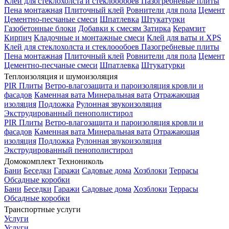
Клей для стеклохолста и стеклоообоев
Пазогребневые плиты
Пена монтажная
Плиточный клей
Ровнители для пола
Цемент
Цементно-песчаные смеси
Шпатлевка
Штукатурки
Газобетонные блоки
Добавки к смесям
Затирка
Керамзит
Кирпич
Кладочные и монтажные смеси
Клей для ваты и XPS
Клей для стеклохолста и стеклоообоев
Пазогребневые плиты
Пена монтажная
Плиточный клей
Ровнители для пола
Цемент
Цементно-песчаные смеси
Шпатлевка
Штукатурки
Теплоизоляция и шумоизоляция
PIR Плиты
Ветро-влагозащита и пароизоляция кровли и
фасадов
Каменная вата
Минеральная вата
Отражающая
изоляция
Подложка
Рулонная звукоизоляция
Экструдированный пенополистирол
PIR Плиты
Ветро-влагозащита и пароизоляция кровли и
фасадов
Каменная вата
Минеральная вата
Отражающая
изоляция
Подложка
Рулонная звукоизоляция
Экструдированный пенополистирол
Домокомплект Технониколь
Бани
Беседки
Гаражи
Садовые дома
Хозблоки
Террасы
Обсадные коробки
Бани
Беседки
Гаражи
Садовые дома
Хозблоки
Террасы
Обсадные коробки
Транспортные услуги
Услуги
Услуги