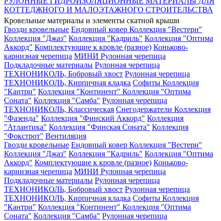
РУЛОННЫЕ ГИДРОИЗОЛЯЦИОННЫЕ МАТЕРИАЛЫ ДЛЯ
КОТТЕДЖНОГО И МАЛОЭТАЖНОГО СТРОИТЕЛЬСТВА
Кровельные материалы и элементы скатной крыши
Гвозди кровельные
Ендовный ковер
Коллекция "Вестерн"
Коллекция "Джаз"
Коллекция "Кадриль"
Коллекция "Оптима
Аккорд"
Комплектующие к кровле (разное)
Коньково-
карнизная черепица
МИНИ Рулонная черепица
Подкладочные материалы
Рулонная черепица
ТЕХНОНИКОЛЬ, Бобровый хвост
Рулонная черепица
ТЕХНОНИКОЛЬ, Кирпичная кладка
Софиты
Коллекция
"Кантри"
Коллекция "Континент"
Коллекция "Оптима
Соната"
Коллекция "Самба"
Рулонная черепица
ТЕХНОНИКОЛЬ, Классическая
Снегодержатели
Коллекция
"Фазенда"
Коллекция "Финский Аккорд"
Коллекция
"Атлантика"
Коллекция "Финская Соната"
Коллекция
"Фокстрот"
Вентиляция
Гвозди кровельные
Ендовный ковер
Коллекция "Вестерн"
Коллекция "Джаз"
Коллекция "Кадриль"
Коллекция "Оптима
Аккорд"
Комплектующие к кровле (разное)
Коньково-
карнизная черепица
МИНИ Рулонная черепица
Подкладочные материалы
Рулонная черепица
ТЕХНОНИКОЛЬ, Бобровый хвост
Рулонная черепица
ТЕХНОНИКОЛЬ, Кирпичная кладка
Софиты
Коллекция
"Кантри"
Коллекция "Континент"
Коллекция "Оптима
Соната"
Коллекция "Самба"
Рулонная черепица