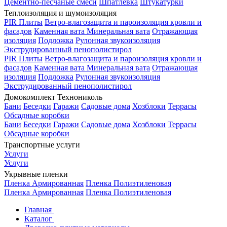
Цементно-песчаные смеси
Шпатлевка
Штукатурки
Теплоизоляция и шумоизоляция
PIR Плиты
Ветро-влагозащита и пароизоляция кровли и
фасадов
Каменная вата
Минеральная вата
Отражающая
изоляция
Подложка
Рулонная звукоизоляция
Экструдированный пенополистирол
PIR Плиты
Ветро-влагозащита и пароизоляция кровли и
фасадов
Каменная вата
Минеральная вата
Отражающая
изоляция
Подложка
Рулонная звукоизоляция
Экструдированный пенополистирол
Домокомплект Технониколь
Бани
Беседки
Гаражи
Садовые дома
Хозблоки
Террасы
Обсадные коробки
Бани
Беседки
Гаражи
Садовые дома
Хозблоки
Террасы
Обсадные коробки
Транспортные услуги
Услуги
Услуги
Укрывные пленки
Пленка Армированная
Пленка Полиэтиленовая
Пленка Армированная
Пленка Полиэтиленовая
Главная
Каталог