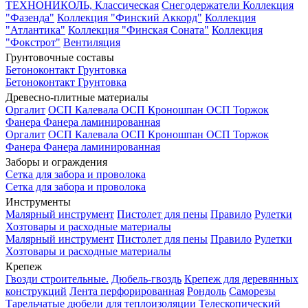
ТЕХНОНИКОЛЬ, Классическая
Снегодержатели
Коллекция
"Фазенда"
Коллекция "Финский Аккорд"
Коллекция
"Атлантика"
Коллекция "Финская Соната"
Коллекция
"Фокстрот"
Вентиляция
Грунтовочные составы
Бетоноконтакт
Грунтовка
Бетоноконтакт
Грунтовка
Древесно-плитные материалы
Оргалит
ОСП Калевала
ОСП Кроношпан
ОСП Торжок
Фанера
Фанера ламинированная
Оргалит
ОСП Калевала
ОСП Кроношпан
ОСП Торжок
Фанера
Фанера ламинированная
Заборы и ограждения
Сетка для забора и проволока
Сетка для забора и проволока
Инструменты
Малярный инструмент
Пистолет для пены
Правило
Рулетки
Хозтовары и расходные материалы
Малярный инструмент
Пистолет для пены
Правило
Рулетки
Хозтовары и расходные материалы
Крепеж
Гвозди строительные.
Дюбель-гвоздь
Крепеж для деревянных
конструкций
Лента перфорированная
Рондоль
Саморезы
Тарельчатые дюбели для теплоизоляции
Телескопический