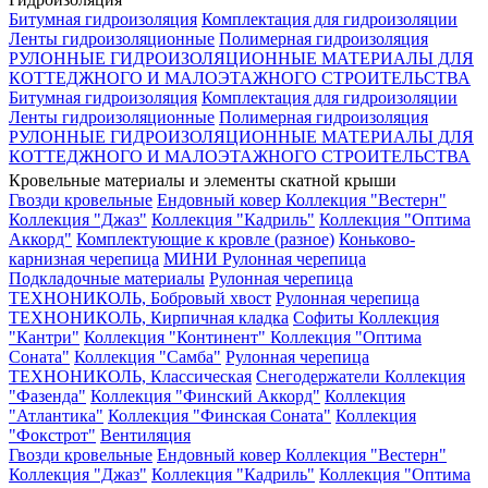
Битумная гидроизоляция
Комплектация для гидроизоляции
Ленты гидроизоляционные
Полимерная гидроизоляция
РУЛОННЫЕ ГИДРОИЗОЛЯЦИОННЫЕ МАТЕРИАЛЫ ДЛЯ
КОТТЕДЖНОГО И МАЛОЭТАЖНОГО СТРОИТЕЛЬСТВА
Битумная гидроизоляция
Комплектация для гидроизоляции
Ленты гидроизоляционные
Полимерная гидроизоляция
РУЛОННЫЕ ГИДРОИЗОЛЯЦИОННЫЕ МАТЕРИАЛЫ ДЛЯ
КОТТЕДЖНОГО И МАЛОЭТАЖНОГО СТРОИТЕЛЬСТВА
Кровельные материалы и элементы скатной крыши
Гвозди кровельные
Ендовный ковер
Коллекция "Вестерн"
Коллекция "Джаз"
Коллекция "Кадриль"
Коллекция "Оптима
Аккорд"
Комплектующие к кровле (разное)
Коньково-
карнизная черепица
МИНИ Рулонная черепица
Подкладочные материалы
Рулонная черепица
ТЕХНОНИКОЛЬ, Бобровый хвост
Рулонная черепица
ТЕХНОНИКОЛЬ, Кирпичная кладка
Софиты
Коллекция
"Кантри"
Коллекция "Континент"
Коллекция "Оптима
Соната"
Коллекция "Самба"
Рулонная черепица
ТЕХНОНИКОЛЬ, Классическая
Снегодержатели
Коллекция
"Фазенда"
Коллекция "Финский Аккорд"
Коллекция
"Атлантика"
Коллекция "Финская Соната"
Коллекция
"Фокстрот"
Вентиляция
Гвозди кровельные
Ендовный ковер
Коллекция "Вестерн"
Коллекция "Джаз"
Коллекция "Кадриль"
Коллекция "Оптима