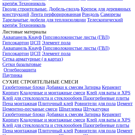
крепёж Технониколь
Гвозди строительные.
Дюбель-гвоздь
Крепеж для деревянных
конструкций
Лента перфорированная
Рондоль
Саморезы
Тарельчатые дюбели для теплоизоляции
Телескопический
крепёж Технониколь
Листовые материалы
Аквапанель Кнауф
Гипсоволокнистые листы (ГВЛ)
Гипсокартон
ЦСП
Элемент пола
Аквапанель Кнауф
Гипсоволокнистые листы (ГВЛ)
Гипсокартон
ЦСП
Элемент пола
Сетка арматурные ( в картах)
Сетки базальтовые
Огнебиозащита
Паутинка
СУХИЕ СТРОИТЕЛЬНЫЕ СМЕСИ
Газобетонные блоки
Добавки к смесям
Затирка
Керамзит
Кирпич
Кладочные и монтажные смеси
Клей для ваты и XPS
Клей для стеклохолста и стеклоообоев
Пазогребневые плиты
Пена монтажная
Плиточный клей
Ровнители для пола
Цемент
Цементно-песчаные смеси
Шпатлевка
Штукатурки
Газобетонные блоки
Добавки к смесям
Затирка
Керамзит
Кирпич
Кладочные и монтажные смеси
Клей для ваты и XPS
Клей для стеклохолста и стеклоообоев
Пазогребневые плиты
Пена монтажная
Плиточный клей
Ровнители для пола
Цемент