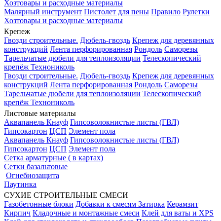
Хозтовары и расходные материалы
Малярный инструмент
Пистолет для пены
Правило
Рулетки
Хозтовары и расходные материалы
Крепеж
Гвозди строительные.
Дюбель-гвоздь
Крепеж для деревянных
конструкций
Лента перфорированная
Рондоль
Саморезы
Тарельчатые дюбели для теплоизоляции
Телескопический
крепёж Технониколь
Гвозди строительные.
Дюбель-гвоздь
Крепеж для деревянных
конструкций
Лента перфорированная
Рондоль
Саморезы
Тарельчатые дюбели для теплоизоляции
Телескопический
крепёж Технониколь
Листовые материалы
Аквапанель Кнауф
Гипсоволокнистые листы (ГВЛ)
Гипсокартон
ЦСП
Элемент пола
Аквапанель Кнауф
Гипсоволокнистые листы (ГВЛ)
Гипсокартон
ЦСП
Элемент пола
Сетка арматурные ( в картах)
Сетки базальтовые
Огнебиозащита
Паутинка
СУХИЕ СТРОИТЕЛЬНЫЕ СМЕСИ
Газобетонные блоки
Добавки к смесям
Затирка
Керамзит
Кирпич
Кладочные и монтажные смеси
Клей для ваты и XPS