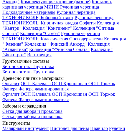
Аккорд"
Комплектующие к кровле (разное)
Коньково-
карнизная черепица
МИНИ Рулонная черепица
Подкладочные материалы
Рулонная черепица
ТЕХНОНИКОЛЬ, Бобровый хвост
Рулонная черепица
ТЕХНОНИКОЛЬ, Кирпичная кладка
Софиты
Коллекция
"Кантри"
Коллекция "Континент"
Коллекция "Оптима
Соната"
Коллекция "Самба"
Рулонная черепица
ТЕХНОНИКОЛЬ, Классическая
Снегодержатели
Коллекция
"Фазенда"
Коллекция "Финский Аккорд"
Коллекция
"Атлантика"
Коллекция "Финская Соната"
Коллекция
"Фокстрот"
Вентиляция
Грунтовочные составы
Бетоноконтакт
Грунтовка
Бетоноконтакт
Грунтовка
Древесно-плитные материалы
Оргалит
ОСП Калевала
ОСП Кроношпан
ОСП Торжок
Фанера
Фанера ламинированная
Оргалит
ОСП Калевала
ОСП Кроношпан
ОСП Торжок
Фанера
Фанера ламинированная
Заборы и ограждения
Сетка для забора и проволока
Сетка для забора и проволока
Инструменты
Малярный инструмент
Пистолет для пены
Правило
Рулетки