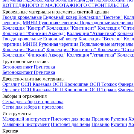
КОТТЕДЖНОГО И МАЛОЭТАЖНОГО СТРОИТЕЛЬСТВА
Кровельные материалы и элементы скатной крыши
Гвозди кровельные
Ендовный ковер
Коллекция "Вестерн"
Колл
черепица
МИНИ Рулонная черепица
Подкладочные материалы
Коллекция "Кантри"
Коллекция "Континент"
Коллекция "Опти
Коллекция "Финский Аккорд"
Коллекция "Атлантика"
Коллекц
Гвозди кровельные
Ендовный ковер
Коллекция "Вестерн"
Колл
черепица
МИНИ Рулонная черепица
Подкладочные материалы
Коллекция "Кантри"
Коллекция "Континент"
Коллекция "Опти
Коллекция "Финский Аккорд"
Коллекция "Атлантика"
Коллекц
Грунтовочные составы
Бетоноконтакт
Грунтовка
Бетоноконтакт
Грунтовка
Древесно-плитные материалы
Оргалит
ОСП Калевала
ОСП Кроношпан
ОСП Торжок
Фанер
Оргалит
ОСП Калевала
ОСП Кроношпан
ОСП Торжок
Фанер
Заборы и ограждения
Сетка для забора и проволока
Сетка для забора и проволока
Инструменты
Малярный инструмент
Пистолет для пены
Правило
Рулетки
Хо
Малярный инструмент
Пистолет для пены
Правило
Рулетки
Хо
Крепеж