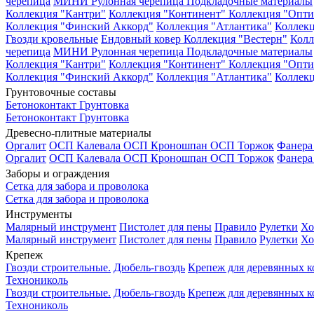
черепица
МИНИ Рулонная черепица
Подкладочные материалы
Коллекция "Кантри"
Коллекция "Континент"
Коллекция "Опти
Коллекция "Финский Аккорд"
Коллекция "Атлантика"
Коллекц
Гвозди кровельные
Ендовный ковер
Коллекция "Вестерн"
Колл
черепица
МИНИ Рулонная черепица
Подкладочные материалы
Коллекция "Кантри"
Коллекция "Континент"
Коллекция "Опти
Коллекция "Финский Аккорд"
Коллекция "Атлантика"
Коллекц
Грунтовочные составы
Бетоноконтакт
Грунтовка
Бетоноконтакт
Грунтовка
Древесно-плитные материалы
Оргалит
ОСП Калевала
ОСП Кроношпан
ОСП Торжок
Фанер
Оргалит
ОСП Калевала
ОСП Кроношпан
ОСП Торжок
Фанер
Заборы и ограждения
Сетка для забора и проволока
Сетка для забора и проволока
Инструменты
Малярный инструмент
Пистолет для пены
Правило
Рулетки
Хо
Малярный инструмент
Пистолет для пены
Правило
Рулетки
Хо
Крепеж
Гвозди строительные.
Дюбель-гвоздь
Крепеж для деревянных 
Технониколь
Гвозди строительные.
Дюбель-гвоздь
Крепеж для деревянных 
Технониколь