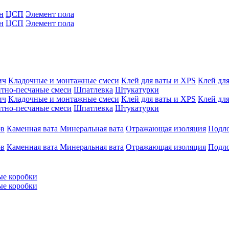
н
ЦСП
Элемент пола
н
ЦСП
Элемент пола
ич
Кладочные и монтажные смеси
Клей для ваты и XPS
Клей для
тно-песчаные смеси
Шпатлевка
Штукатурки
ич
Кладочные и монтажные смеси
Клей для ваты и XPS
Клей для
тно-песчаные смеси
Шпатлевка
Штукатурки
ов
Каменная вата
Минеральная вата
Отражающая изоляция
Подл
ов
Каменная вата
Минеральная вата
Отражающая изоляция
Подл
ые коробки
ые коробки