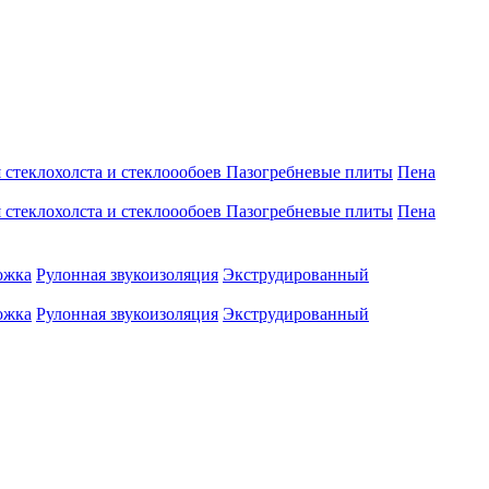
 стеклохолста и стеклоообоев
Пазогребневые плиты
Пена
 стеклохолста и стеклоообоев
Пазогребневые плиты
Пена
ожка
Рулонная звукоизоляция
Экструдированный
ожка
Рулонная звукоизоляция
Экструдированный