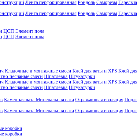
конструкций
Лента перфорированная
Рондоль
Саморезы
Тарельч
конструкций
Лента перфорированная
Рондоль
Саморезы
Тарельч
н
ЦСП
Элемент пола
н
ЦСП
Элемент пола
ич
Кладочные и монтажные смеси
Клей для ваты и XPS
Клей для
тно-песчаные смеси
Шпатлевка
Штукатурки
ич
Кладочные и монтажные смеси
Клей для ваты и XPS
Клей для
тно-песчаные смеси
Шпатлевка
Штукатурки
ов
Каменная вата
Минеральная вата
Отражающая изоляция
Подл
ов
Каменная вата
Минеральная вата
Отражающая изоляция
Подл
ые коробки
ые коробки