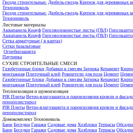
Гвозди строительные.
Дюбель-гвоздь
Крепеж для деревянных 
Технониколь
Гвозди строительные.
Дюбель-гвоздь
Крепеж для деревянных 
Технониколь
Листовые материалы
Аквапанель Кнауф
Гипсоволокнистые листы (ГВЛ)
Гипсокарто
Аквапанель Кнауф
Гипсоволокнистые листы (ГВЛ)
Гипсокарто
Сетка арматурные ( в картах)
Сетки базальтовые
Огнебиозащита
Паутинка
СУХИЕ СТРОИТЕЛЬНЫЕ СМЕСИ
Газобетонные блоки
Добавки к смесям
Затирка
Керамзит
Кирп
монтажная
Плиточный клей
Ровнители для пола
Цемент
Цемен
Газобетонные блоки
Добавки к смесям
Затирка
Керамзит
Кирп
монтажная
Плиточный клей
Ровнители для пола
Цемент
Цемен
Теплоизоляция и шумоизоляция
PIR Плиты
Ветро-влагозащита и пароизоляция кровли и фасад
пенополистирол
PIR Плиты
Ветро-влагозащита и пароизоляция кровли и фасад
пенополистирол
Домокомплект Технониколь
Бани
Беседки
Гаражи
Садовые дома
Хозблоки
Террасы
Обсадн
Бани
Беседки
Гаражи
Садовые дома
Хозблоки
Террасы
Обсадн