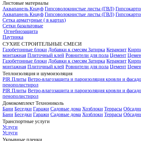
Листовые материалы
Аквапанель Кнауф
Гипсоволокнистые листы (ГВЛ)
Гипсокарто
Аквапанель Кнауф
Гипсоволокнистые листы (ГВЛ)
Гипсокарто
Сетка арматурные ( в картах)
Сетки базальтовые
Огнебиозащита
Паутинка
СУХИЕ СТРОИТЕЛЬНЫЕ СМЕСИ
Газобетонные блоки
Добавки к смесям
Затирка
Керамзит
Кирп
монтажная
Плиточный клей
Ровнители для пола
Цемент
Цемен
Газобетонные блоки
Добавки к смесям
Затирка
Керамзит
Кирп
монтажная
Плиточный клей
Ровнители для пола
Цемент
Цемен
Теплоизоляция и шумоизоляция
PIR Плиты
Ветро-влагозащита и пароизоляция кровли и фасад
пенополистирол
PIR Плиты
Ветро-влагозащита и пароизоляция кровли и фасад
пенополистирол
Домокомплект Технониколь
Бани
Беседки
Гаражи
Садовые дома
Хозблоки
Террасы
Обсадн
Бани
Беседки
Гаражи
Садовые дома
Хозблоки
Террасы
Обсадн
Транспортные услуги
Услуги
Услуги
Укрывные пленки