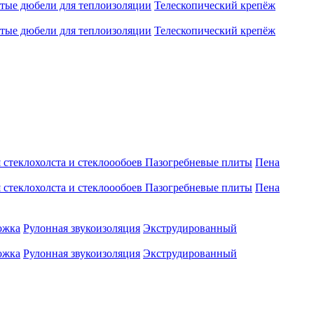
атые дюбели для теплоизоляции
Телескопический крепёж
атые дюбели для теплоизоляции
Телескопический крепёж
 стеклохолста и стеклоообоев
Пазогребневые плиты
Пена
 стеклохолста и стеклоообоев
Пазогребневые плиты
Пена
ожка
Рулонная звукоизоляция
Экструдированный
ожка
Рулонная звукоизоляция
Экструдированный