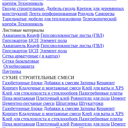
крепёж Технониколь
Гвозди строительные.
Дюбель-гвоздь
Крепеж для деревянных
конструкций
Лента перфорированная
Рондоль
Саморезы
Тарельчатые дюбели для теплоизоляции
Телескопический
крепёж Технониколь
Листовые материалы
Аквапанель Кнауф
Гипсоволокнистые листы (ГВЛ)
Гипсокартон
ЦСП
Элемент пола
Аквапанель Кнауф
Гипсоволокнистые листы (ГВЛ)
Гипсокартон
ЦСП
Элемент пола
Сетка арматурные ( в картах)
Сетки базальтовые
Огнебиозащита
Паутинка
СУХИЕ СТРОИТЕЛЬНЫЕ СМЕСИ
Газобетонные блоки
Добавки к смесям
Затирка
Керамзит
Кирпич
Кладочные и монтажные смеси
Клей для ваты и XPS
Клей для стеклохолста и стеклоообоев
Пазогребневые плиты
Пена монтажная
Плиточный клей
Ровнители для пола
Цемент
Цементно-песчаные смеси
Шпатлевка
Штукатурки
Газобетонные блоки
Добавки к смесям
Затирка
Керамзит
Кирпич
Кладочные и монтажные смеси
Клей для ваты и XPS
Клей для стеклохолста и стеклоообоев
Пазогребневые плиты
Пена монтажная
Плиточный клей
Ровнители для пола
Цемент