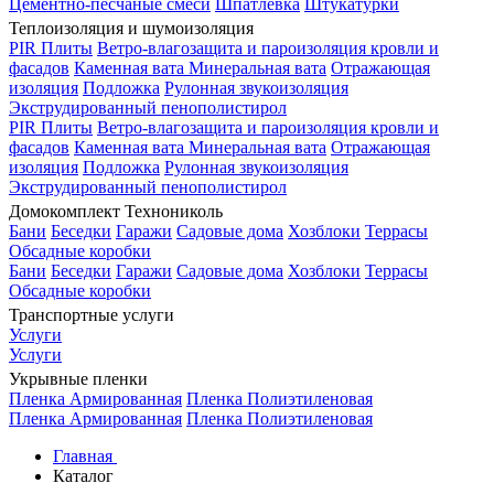
Цементно-песчаные смеси
Шпатлевка
Штукатурки
Теплоизоляция и шумоизоляция
PIR Плиты
Ветро-влагозащита и пароизоляция кровли и
фасадов
Каменная вата
Минеральная вата
Отражающая
изоляция
Подложка
Рулонная звукоизоляция
Экструдированный пенополистирол
PIR Плиты
Ветро-влагозащита и пароизоляция кровли и
фасадов
Каменная вата
Минеральная вата
Отражающая
изоляция
Подложка
Рулонная звукоизоляция
Экструдированный пенополистирол
Домокомплект Технониколь
Бани
Беседки
Гаражи
Садовые дома
Хозблоки
Террасы
Обсадные коробки
Бани
Беседки
Гаражи
Садовые дома
Хозблоки
Террасы
Обсадные коробки
Транспортные услуги
Услуги
Услуги
Укрывные пленки
Пленка Армированная
Пленка Полиэтиленовая
Пленка Армированная
Пленка Полиэтиленовая
Главная
Каталог