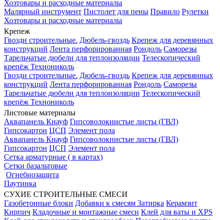
Хозтовары и расходные материалы
Малярный инструмент
Пистолет для пены
Правило
Рулетки
Хозтовары и расходные материалы
Крепеж
Гвозди строительные.
Дюбель-гвоздь
Крепеж для деревянных
конструкций
Лента перфорированная
Рондоль
Саморезы
Тарельчатые дюбели для теплоизоляции
Телескопический
крепёж Технониколь
Гвозди строительные.
Дюбель-гвоздь
Крепеж для деревянных
конструкций
Лента перфорированная
Рондоль
Саморезы
Тарельчатые дюбели для теплоизоляции
Телескопический
крепёж Технониколь
Листовые материалы
Аквапанель Кнауф
Гипсоволокнистые листы (ГВЛ)
Гипсокартон
ЦСП
Элемент пола
Аквапанель Кнауф
Гипсоволокнистые листы (ГВЛ)
Гипсокартон
ЦСП
Элемент пола
Сетка арматурные ( в картах)
Сетки базальтовые
Огнебиозащита
Паутинка
СУХИЕ СТРОИТЕЛЬНЫЕ СМЕСИ
Газобетонные блоки
Добавки к смесям
Затирка
Керамзит
Кирпич
Кладочные и монтажные смеси
Клей для ваты и XPS