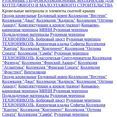
РУЛОННЫЕ ГИДРОИЗОЛЯЦИОННЫЕ МАТЕРИАЛЫ ДЛЯ
КОТТЕДЖНОГО И МАЛОЭТАЖНОГО СТРОИТЕЛЬСТВА
Кровельные материалы и элементы скатной крыши
Гвозди кровельные
Ендовный ковер
Коллекция "Вестерн"
Коллекция "Джаз"
Коллекция "Кадриль"
Коллекция "Оптима
Аккорд"
Комплектующие к кровле (разное)
Коньково-
карнизная черепица
МИНИ Рулонная черепица
Подкладочные материалы
Рулонная черепица
ТЕХНОНИКОЛЬ, Бобровый хвост
Рулонная черепица
ТЕХНОНИКОЛЬ, Кирпичная кладка
Софиты
Коллекция
"Кантри"
Коллекция "Континент"
Коллекция "Оптима
Соната"
Коллекция "Самба"
Рулонная черепица
ТЕХНОНИКОЛЬ, Классическая
Снегодержатели
Коллекция
"Фазенда"
Коллекция "Финский Аккорд"
Коллекция
"Атлантика"
Коллекция "Финская Соната"
Коллекция
"Фокстрот"
Вентиляция
Гвозди кровельные
Ендовный ковер
Коллекция "Вестерн"
Коллекция "Джаз"
Коллекция "Кадриль"
Коллекция "Оптима
Аккорд"
Комплектующие к кровле (разное)
Коньково-
карнизная черепица
МИНИ Рулонная черепица
Подкладочные материалы
Рулонная черепица
ТЕХНОНИКОЛЬ, Бобровый хвост
Рулонная черепица
ТЕХНОНИКОЛЬ, Кирпичная кладка
Софиты
Коллекция
"Кантри"
Коллекция "Континент"
Коллекция "Оптима
Соната"
Коллекция "Самба"
Рулонная черепица