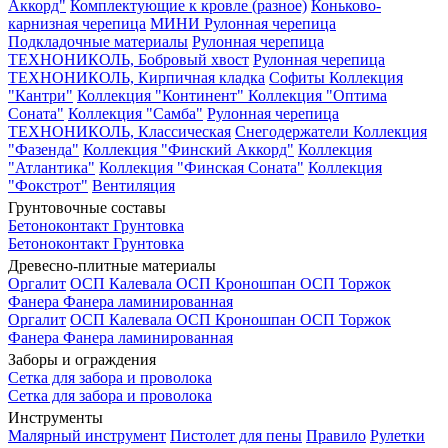
Аккорд"
Комплектующие к кровле (разное)
Коньково-
карнизная черепица
МИНИ Рулонная черепица
Подкладочные материалы
Рулонная черепица
ТЕХНОНИКОЛЬ, Бобровый хвост
Рулонная черепица
ТЕХНОНИКОЛЬ, Кирпичная кладка
Софиты
Коллекция
"Кантри"
Коллекция "Континент"
Коллекция "Оптима
Соната"
Коллекция "Самба"
Рулонная черепица
ТЕХНОНИКОЛЬ, Классическая
Снегодержатели
Коллекция
"Фазенда"
Коллекция "Финский Аккорд"
Коллекция
"Атлантика"
Коллекция "Финская Соната"
Коллекция
"Фокстрот"
Вентиляция
Грунтовочные составы
Бетоноконтакт
Грунтовка
Бетоноконтакт
Грунтовка
Древесно-плитные материалы
Оргалит
ОСП Калевала
ОСП Кроношпан
ОСП Торжок
Фанера
Фанера ламинированная
Оргалит
ОСП Калевала
ОСП Кроношпан
ОСП Торжок
Фанера
Фанера ламинированная
Заборы и ограждения
Сетка для забора и проволока
Сетка для забора и проволока
Инструменты
Малярный инструмент
Пистолет для пены
Правило
Рулетки