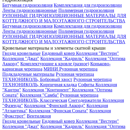
Битумная гидроизоляция
Комплектация для гидроизоляции
Ленты гидроизоляционные
Полимерная гидроизоляция
РУЛОННЫЕ ГИДРОИЗОЛЯЦИОННЫЕ МАТЕРИАЛЫ ДЛЯ
КОТТЕДЖНОГО И МАЛОЭТАЖНОГО СТРОИТЕЛЬСТВА
Битумная гидроизоляция
Комплектация для гидроизоляции
Ленты гидроизоляционные
Полимерная гидроизоляция
РУЛОННЫЕ ГИДРОИЗОЛЯЦИОННЫЕ МАТЕРИАЛЫ ДЛЯ
КОТТЕДЖНОГО И МАЛОЭТАЖНОГО СТРОИТЕЛЬСТВА
Кровельные материалы и элементы скатной крыши
Гвозди кровельные
Ендовный ковер
Коллекция "Вестерн"
Коллекция "Джаз"
Коллекция "Кадриль"
Коллекция "Оптима
Аккорд"
Комплектующие к кровле (разное)
Коньково-
карнизная черепица
МИНИ Рулонная черепица
Подкладочные материалы
Рулонная черепица
ТЕХНОНИКОЛЬ, Бобровый хвост
Рулонная черепица
ТЕХНОНИКОЛЬ, Кирпичная кладка
Софиты
Коллекция
"Кантри"
Коллекция "Континент"
Коллекция "Оптима
Соната"
Коллекция "Самба"
Рулонная черепица
ТЕХНОНИКОЛЬ, Классическая
Снегодержатели
Коллекция
"Фазенда"
Коллекция "Финский Аккорд"
Коллекция
"Атлантика"
Коллекция "Финская Соната"
Коллекция
"Фокстрот"
Вентиляция
Гвозди кровельные
Ендовный ковер
Коллекция "Вестерн"
Коллекция "Джаз"
Коллекция "Кадриль"
Коллекция "Оптима