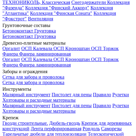
ТЕХНОНИКОЛЬ, Классическая
Снегодержатели
Коллекция
"Фазенда"
Коллекция "Финский Аккорд"
Коллекция
"Атлантика"
Коллекция "Финская Соната"
Коллекция
"Фокстрот"
Вентиляция
Грунтовочные составы
Бетоноконтакт
Грунтовка
Бетоноконтакт
Грунтовка
Древесно-плитные материалы
Оргалит
ОСП Калевала
ОСП Кроношпан
ОСП Торжок
Фанера
Фанера ламинированная
Оргалит
ОСП Калевала
ОСП Кроношпан
ОСП Торжок
Фанера
Фанера ламинированная
Заборы и ограждения
Сетка для забора и проволока
Сетка для забора и проволока
Инструменты
Малярный инструмент
Пистолет для пены
Правило
Рулетки
Хозтовары и расходные материалы
Малярный инструмент
Пистолет для пены
Правило
Рулетки
Хозтовары и расходные материалы
Крепеж
Гвозди строительные.
Дюбель-гвоздь
Крепеж для деревянных
конструкций
Лента перфорированная
Рондоль
Саморезы
Тарельчатые дюбели для теплоизоляции
Телескопический