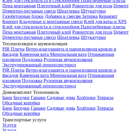
Клей для стеклохолста и стеклоообоев
Пазогребневые плиты
Пена монтажная
Плиточный клей
Ровнители для пола
Цемент
Цементно-песчаные смеси
Шпатлевка
Штукатурки
Газобетонные блоки
Добавки к смесям
Затирка
Керамзит
Кирпич
Кладочные и монтажные смеси
Клей для ваты и XPS
Клей для стеклохолста и стеклоообоев
Пазогребневые плиты
Пена монтажная
Плиточный клей
Ровнители для пола
Цемент
Цементно-песчаные смеси
Шпатлевка
Штукатурки
Теплоизоляция и шумоизоляция
PIR Плиты
Ветро-влагозащита и пароизоляция кровли и
фасадов
Каменная вата
Минеральная вата
Отражающая
изоляция
Подложка
Рулонная звукоизоляция
Экструдированный пенополистирол
PIR Плиты
Ветро-влагозащита и пароизоляция кровли и
фасадов
Каменная вата
Минеральная вата
Отражающая
изоляция
Подложка
Рулонная звукоизоляция
Экструдированный пенополистирол
Домокомплект Технониколь
Бани
Беседки
Гаражи
Садовые дома
Хозблоки
Террасы
Обсадные коробки
Бани
Беседки
Гаражи
Садовые дома
Хозблоки
Террасы
Обсадные коробки
Транспортные услуги
Услуги
Услуги