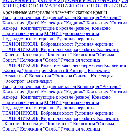
РУЛОННЫЕ ГИДРОИЗОЛЯЦИОННЫЕ МАТЕРИАЛЫ ДЛЯ
КОТТЕДЖНОГО И МАЛОЭТАЖНОГО СТРОИТЕЛЬСТВА
Кровельные материалы и элементы скатной крыши
Гвозди кровельные
Ендовный ковер
Коллекция "Вестерн"
Коллекция "Джаз"
Коллекция "Кадриль"
Коллекция "Оптима
Аккорд"
Комплектующие к кровле (разное)
Коньково-
карнизная черепица
МИНИ Рулонная черепица
Подкладочные материалы
Рулонная черепица
ТЕХНОНИКОЛЬ, Бобровый хвост
Рулонная черепица
ТЕХНОНИКОЛЬ, Кирпичная кладка
Софиты
Коллекция
"Кантри"
Коллекция "Континент"
Коллекция "Оптима
Соната"
Коллекция "Самба"
Рулонная черепица
ТЕХНОНИКОЛЬ, Классическая
Снегодержатели
Коллекция
"Фазенда"
Коллекция "Финский Аккорд"
Коллекция
"Атлантика"
Коллекция "Финская Соната"
Коллекция
"Фокстрот"
Вентиляция
Гвозди кровельные
Ендовный ковер
Коллекция "Вестерн"
Коллекция "Джаз"
Коллекция "Кадриль"
Коллекция "Оптима
Аккорд"
Комплектующие к кровле (разное)
Коньково-
карнизная черепица
МИНИ Рулонная черепица
Подкладочные материалы
Рулонная черепица
ТЕХНОНИКОЛЬ, Бобровый хвост
Рулонная черепица
ТЕХНОНИКОЛЬ, Кирпичная кладка
Софиты
Коллекция
"Кантри"
Коллекция "Континент"
Коллекция "Оптима
Соната"
Коллекция "Самба"
Рулонная черепица