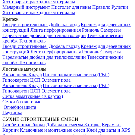
Хозтовары и расходные материалы
Малярный инструмент
Пистолет для пены
Правило
Рулетки
Хозтовары и расходные материалы
Крепеж
Гвозди строительные.
Дюбель-гвоздь
Крепеж для деревянных
конструкций
Лента перфорированная
Рондоль
Саморезы
Тарельчатые дюбели для теплоизоляции
Телескопический
крепёж Технониколь
Гвозди строительные.
Дюбель-гвоздь
Крепеж для деревянных
конструкций
Лента перфорированная
Рондоль
Саморезы
Тарельчатые дюбели для теплоизоляции
Телескопический
крепёж Технониколь
Листовые материалы
Аквапанель Кнауф
Гипсоволокнистые листы (ГВЛ)
Гипсокартон
ЦСП
Элемент пола
Аквапанель Кнауф
Гипсоволокнистые листы (ГВЛ)
Гипсокартон
ЦСП
Элемент пола
Сетка арматурные ( в картах)
Сетки базальтовые
Огнебиозащита
Паутинка
СУХИЕ СТРОИТЕЛЬНЫЕ СМЕСИ
Газобетонные блоки
Добавки к смесям
Затирка
Керамзит
Кирпич
Кладочные и монтажные смеси
Клей для ваты и XPS