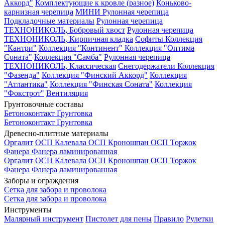
Аккорд"
Комплектующие к кровле (разное)
Коньково-
карнизная черепица
МИНИ Рулонная черепица
Подкладочные материалы
Рулонная черепица
ТЕХНОНИКОЛЬ, Бобровый хвост
Рулонная черепица
ТЕХНОНИКОЛЬ, Кирпичная кладка
Софиты
Коллекция
"Кантри"
Коллекция "Континент"
Коллекция "Оптима
Соната"
Коллекция "Самба"
Рулонная черепица
ТЕХНОНИКОЛЬ, Классическая
Снегодержатели
Коллекция
"Фазенда"
Коллекция "Финский Аккорд"
Коллекция
"Атлантика"
Коллекция "Финская Соната"
Коллекция
"Фокстрот"
Вентиляция
Грунтовочные составы
Бетоноконтакт
Грунтовка
Бетоноконтакт
Грунтовка
Древесно-плитные материалы
Оргалит
ОСП Калевала
ОСП Кроношпан
ОСП Торжок
Фанера
Фанера ламинированная
Оргалит
ОСП Калевала
ОСП Кроношпан
ОСП Торжок
Фанера
Фанера ламинированная
Заборы и ограждения
Сетка для забора и проволока
Сетка для забора и проволока
Инструменты
Малярный инструмент
Пистолет для пены
Правило
Рулетки