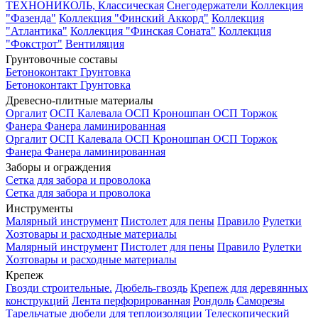
ТЕХНОНИКОЛЬ, Классическая
Снегодержатели
Коллекция
"Фазенда"
Коллекция "Финский Аккорд"
Коллекция
"Атлантика"
Коллекция "Финская Соната"
Коллекция
"Фокстрот"
Вентиляция
Грунтовочные составы
Бетоноконтакт
Грунтовка
Бетоноконтакт
Грунтовка
Древесно-плитные материалы
Оргалит
ОСП Калевала
ОСП Кроношпан
ОСП Торжок
Фанера
Фанера ламинированная
Оргалит
ОСП Калевала
ОСП Кроношпан
ОСП Торжок
Фанера
Фанера ламинированная
Заборы и ограждения
Сетка для забора и проволока
Сетка для забора и проволока
Инструменты
Малярный инструмент
Пистолет для пены
Правило
Рулетки
Хозтовары и расходные материалы
Малярный инструмент
Пистолет для пены
Правило
Рулетки
Хозтовары и расходные материалы
Крепеж
Гвозди строительные.
Дюбель-гвоздь
Крепеж для деревянных
конструкций
Лента перфорированная
Рондоль
Саморезы
Тарельчатые дюбели для теплоизоляции
Телескопический