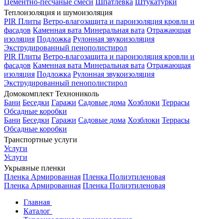
Цементно-песчаные смеси
Шпатлевка
Штукатурки
Теплоизоляция и шумоизоляция
PIR Плиты
Ветро-влагозащита и пароизоляция кровли и
фасадов
Каменная вата
Минеральная вата
Отражающая
изоляция
Подложка
Рулонная звукоизоляция
Экструдированный пенополистирол
PIR Плиты
Ветро-влагозащита и пароизоляция кровли и
фасадов
Каменная вата
Минеральная вата
Отражающая
изоляция
Подложка
Рулонная звукоизоляция
Экструдированный пенополистирол
Домокомплект Технониколь
Бани
Беседки
Гаражи
Садовые дома
Хозблоки
Террасы
Обсадные коробки
Бани
Беседки
Гаражи
Садовые дома
Хозблоки
Террасы
Обсадные коробки
Транспортные услуги
Услуги
Услуги
Укрывные пленки
Пленка Армированная
Пленка Полиэтиленовая
Пленка Армированная
Пленка Полиэтиленовая
Главная
Каталог