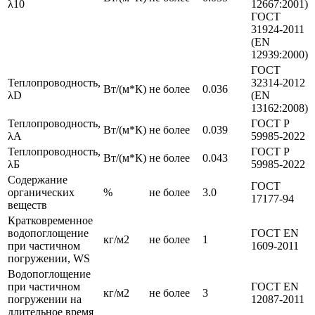
λ10
12667:2001)
ГОСТ
31924-2011
(EN
12939:2000)
ГОСТ
Теплопроводность,
32314-2012
Вт/(м*К)
не более
0.036
λD
(EN
13162:2008)
Теплопроводность,
ГОСТ Р
Вт/(м*К)
не более
0.039
λА
59985-2022
Теплопроводность,
ГОСТ Р
Вт/(м*К)
не более
0.043
λБ
59985-2022
Содержание
ГОСТ
органических
%
не более
3.0
17177-94
веществ
Кратковременное
водопоглощение
ГОСТ EN
кг/м2
не более
1
при частичном
1609-2011
погружении, WS
Водопоглощение
при частичном
ГОСТ EN
кг/м2
не более
3
погружении на
12087-2011
длительное время