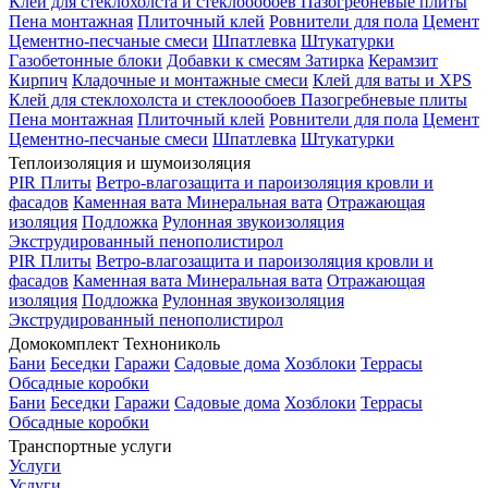
Клей для стеклохолста и стеклоообоев
Пазогребневые плиты
Пена монтажная
Плиточный клей
Ровнители для пола
Цемент
Цементно-песчаные смеси
Шпатлевка
Штукатурки
Газобетонные блоки
Добавки к смесям
Затирка
Керамзит
Кирпич
Кладочные и монтажные смеси
Клей для ваты и XPS
Клей для стеклохолста и стеклоообоев
Пазогребневые плиты
Пена монтажная
Плиточный клей
Ровнители для пола
Цемент
Цементно-песчаные смеси
Шпатлевка
Штукатурки
Теплоизоляция и шумоизоляция
PIR Плиты
Ветро-влагозащита и пароизоляция кровли и
фасадов
Каменная вата
Минеральная вата
Отражающая
изоляция
Подложка
Рулонная звукоизоляция
Экструдированный пенополистирол
PIR Плиты
Ветро-влагозащита и пароизоляция кровли и
фасадов
Каменная вата
Минеральная вата
Отражающая
изоляция
Подложка
Рулонная звукоизоляция
Экструдированный пенополистирол
Домокомплект Технониколь
Бани
Беседки
Гаражи
Садовые дома
Хозблоки
Террасы
Обсадные коробки
Бани
Беседки
Гаражи
Садовые дома
Хозблоки
Террасы
Обсадные коробки
Транспортные услуги
Услуги
Услуги