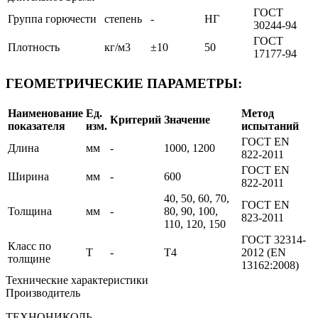
ГОСТ
Группа горючести
степень
-
НГ
30244-94
ГОСТ
Плотность
кг/м3
±10
50
17177-94
ГЕОМЕТРИЧЕСКИЕ ПАРАМЕТРЫ:
Наименование
Ед.
Метод
Критерий
Значение
показателя
изм.
испытаний
ГОСТ EN
Длина
мм
-
1000, 1200
822-2011
ГОСТ EN
Ширина
мм
-
600
822-2011
40, 50, 60, 70,
ГОСТ EN
Толщина
мм
-
80, 90, 100,
823-2011
110, 120, 150
ГОСТ 32314-
Класс по
Т
-
Т4
2012 (EN
толщине
13162:2008)
Технические характеристики
Производитель
ТЕХНОНИКОЛЬ