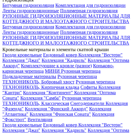
Битумная гидроизоляция
Комплектация для гидроизоляции
Ленты гидроизоляционные
Полимерная гидроизоляция
РУЛОННЫЕ ГИДРОИЗОЛЯЦИОННЫЕ МАТЕРИАЛЫ ДЛЯ
КОТТЕДЖНОГО И МАЛОЭТАЖНОГО СТРОИТЕЛЬСТВА
Битумная гидроизоляция
Комплектация для гидроизоляции
Ленты гидроизоляционные
Полимерная гидроизоляция
РУЛОННЫЕ ГИДРОИЗОЛЯЦИОННЫЕ МАТЕРИАЛЫ ДЛЯ
КОТТЕДЖНОГО И МАЛОЭТАЖНОГО СТРОИТЕЛЬСТВА
Кровельные материалы и элементы скатной крыши
Гвозди кровельные
Ендовный ковер
Коллекция "Вестерн"
Коллекция "Джаз"
Коллекция "Кадриль"
Коллекция "Оптима
Аккорд"
Комплектующие к кровле (разное)
Коньково-
карнизная черепица
МИНИ Рулонная черепица
Подкладочные материалы
Рулонная черепица
ТЕХНОНИКОЛЬ, Бобровый хвост
Рулонная черепица
ТЕХНОНИКОЛЬ, Кирпичная кладка
Софиты
Коллекция
"Кантри"
Коллекция "Континент"
Коллекция "Оптима
Соната"
Коллекция "Самба"
Рулонная черепица
ТЕХНОНИКОЛЬ, Классическая
Снегодержатели
Коллекция
"Фазенда"
Коллекция "Финский Аккорд"
Коллекция
"Атлантика"
Коллекция "Финская Соната"
Коллекция
"Фокстрот"
Вентиляция
Гвозди кровельные
Ендовный ковер
Коллекция "Вестерн"
Коллекция "Джаз"
Коллекция "Кадриль"
Коллекция "Оптима