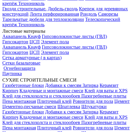
крепёж Технониколь
Гвозди строительные.
Дюбель-гвоздь
Крепеж для деревянных
конструкций
Лента перфорированная
Рондоль
Саморезы
Тарельчатые дюбели для теплоизоляции
Телескопический
крепёж Технониколь
Листовые материалы
Аквапанель Кнауф
Гипсоволокнистые листы (ГВЛ)
Гипсокартон
ЦСП
Элемент пола
Аквапанель Кнауф
Гипсоволокнистые листы (ГВЛ)
Гипсокартон
ЦСП
Элемент пола
Сетка арматурные ( в картах)
Сетки базальтовые
Огнебиозащита
Паутинка
СУХИЕ СТРОИТЕЛЬНЫЕ СМЕСИ
Газобетонные блоки
Добавки к смесям
Затирка
Керамзит
Кирпич
Кладочные и монтажные смеси
Клей для ваты и XPS
Клей для стеклохолста и стеклоообоев
Пазогребневые плиты
Пена монтажная
Плиточный клей
Ровнители для пола
Цемент
Цементно-песчаные смеси
Шпатлевка
Штукатурки
Газобетонные блоки
Добавки к смесям
Затирка
Керамзит
Кирпич
Кладочные и монтажные смеси
Клей для ваты и XPS
Клей для стеклохолста и стеклоообоев
Пазогребневые плиты
Пена монтажная
Плиточный клей
Ровнители для пола
Цемент