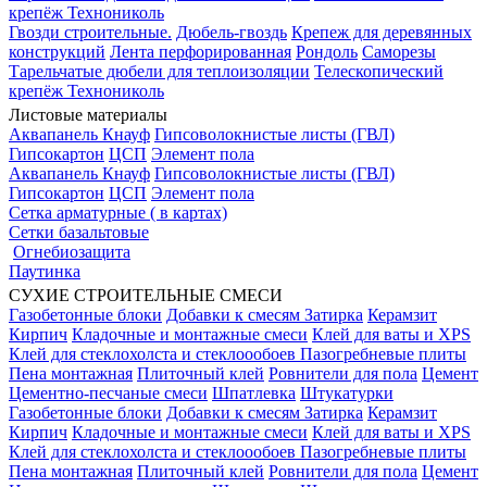
крепёж Технониколь
Гвозди строительные.
Дюбель-гвоздь
Крепеж для деревянных
конструкций
Лента перфорированная
Рондоль
Саморезы
Тарельчатые дюбели для теплоизоляции
Телескопический
крепёж Технониколь
Листовые материалы
Аквапанель Кнауф
Гипсоволокнистые листы (ГВЛ)
Гипсокартон
ЦСП
Элемент пола
Аквапанель Кнауф
Гипсоволокнистые листы (ГВЛ)
Гипсокартон
ЦСП
Элемент пола
Сетка арматурные ( в картах)
Сетки базальтовые
Огнебиозащита
Паутинка
СУХИЕ СТРОИТЕЛЬНЫЕ СМЕСИ
Газобетонные блоки
Добавки к смесям
Затирка
Керамзит
Кирпич
Кладочные и монтажные смеси
Клей для ваты и XPS
Клей для стеклохолста и стеклоообоев
Пазогребневые плиты
Пена монтажная
Плиточный клей
Ровнители для пола
Цемент
Цементно-песчаные смеси
Шпатлевка
Штукатурки
Газобетонные блоки
Добавки к смесям
Затирка
Керамзит
Кирпич
Кладочные и монтажные смеси
Клей для ваты и XPS
Клей для стеклохолста и стеклоообоев
Пазогребневые плиты
Пена монтажная
Плиточный клей
Ровнители для пола
Цемент