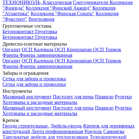
ТЕХНОНИКОЛЬ, Классическая
Снегодержатели
Коллекция
"Фазенда"
Коллекция "Финский Аккорд"
Коллекция
"Атлантика"
Коллекция "Финская Соната"
Коллекция
"Фокстрот"
Вентиляция
Грунтовочные составы
Бетоноконтакт
Грунтовка
Бетоноконтакт
Грунтовка
Древесно-плитные материалы
Оргалит
ОСП Калевала
ОСП Кроношпан
ОСП Торжок
Фанера
Фанера ламинированная
Оргалит
ОСП Калевала
ОСП Кроношпан
ОСП Торжок
Фанера
Фанера ламинированная
Заборы и ограждения
Сетка для забора и проволока
Сетка для забора и проволока
Инструменты
Малярный инструмент
Пистолет для пены
Правило
Рулетки
Хозтовары и расходные материалы
Малярный инструмент
Пистолет для пены
Правило
Рулетки
Хозтовары и расходные материалы
Крепеж
Гвозди строительные.
Дюбель-гвоздь
Крепеж для деревянных
конструкций
Лента перфорированная
Рондоль
Саморезы
Тарельчатые дюбели для теплоизоляции
Телескопический