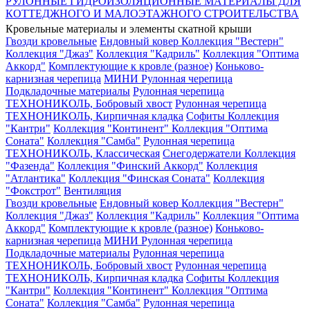
РУЛОННЫЕ ГИДРОИЗОЛЯЦИОННЫЕ МАТЕРИАЛЫ ДЛЯ
КОТТЕДЖНОГО И МАЛОЭТАЖНОГО СТРОИТЕЛЬСТВА
Кровельные материалы и элементы скатной крыши
Гвозди кровельные
Ендовный ковер
Коллекция "Вестерн"
Коллекция "Джаз"
Коллекция "Кадриль"
Коллекция "Оптима
Аккорд"
Комплектующие к кровле (разное)
Коньково-
карнизная черепица
МИНИ Рулонная черепица
Подкладочные материалы
Рулонная черепица
ТЕХНОНИКОЛЬ, Бобровый хвост
Рулонная черепица
ТЕХНОНИКОЛЬ, Кирпичная кладка
Софиты
Коллекция
"Кантри"
Коллекция "Континент"
Коллекция "Оптима
Соната"
Коллекция "Самба"
Рулонная черепица
ТЕХНОНИКОЛЬ, Классическая
Снегодержатели
Коллекция
"Фазенда"
Коллекция "Финский Аккорд"
Коллекция
"Атлантика"
Коллекция "Финская Соната"
Коллекция
"Фокстрот"
Вентиляция
Гвозди кровельные
Ендовный ковер
Коллекция "Вестерн"
Коллекция "Джаз"
Коллекция "Кадриль"
Коллекция "Оптима
Аккорд"
Комплектующие к кровле (разное)
Коньково-
карнизная черепица
МИНИ Рулонная черепица
Подкладочные материалы
Рулонная черепица
ТЕХНОНИКОЛЬ, Бобровый хвост
Рулонная черепица
ТЕХНОНИКОЛЬ, Кирпичная кладка
Софиты
Коллекция
"Кантри"
Коллекция "Континент"
Коллекция "Оптима
Соната"
Коллекция "Самба"
Рулонная черепица