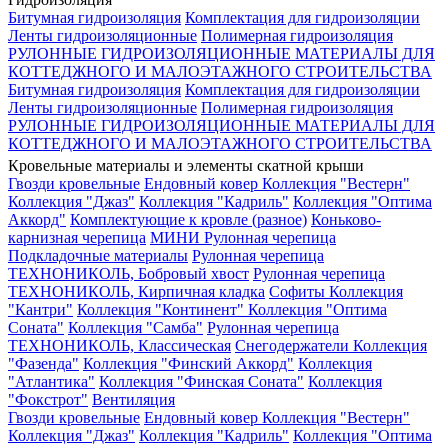
Битумная гидроизоляция
Комплектация для гидроизоляции
Ленты гидроизоляционные
Полимерная гидроизоляция
РУЛОННЫЕ ГИДРОИЗОЛЯЦИОННЫЕ МАТЕРИАЛЫ ДЛЯ
КОТТЕДЖНОГО И МАЛОЭТАЖНОГО СТРОИТЕЛЬСТВА
Битумная гидроизоляция
Комплектация для гидроизоляции
Ленты гидроизоляционные
Полимерная гидроизоляция
РУЛОННЫЕ ГИДРОИЗОЛЯЦИОННЫЕ МАТЕРИАЛЫ ДЛЯ
КОТТЕДЖНОГО И МАЛОЭТАЖНОГО СТРОИТЕЛЬСТВА
Кровельные материалы и элементы скатной крыши
Гвозди кровельные
Ендовный ковер
Коллекция "Вестерн"
Коллекция "Джаз"
Коллекция "Кадриль"
Коллекция "Оптима
Аккорд"
Комплектующие к кровле (разное)
Коньково-
карнизная черепица
МИНИ Рулонная черепица
Подкладочные материалы
Рулонная черепица
ТЕХНОНИКОЛЬ, Бобровый хвост
Рулонная черепица
ТЕХНОНИКОЛЬ, Кирпичная кладка
Софиты
Коллекция
"Кантри"
Коллекция "Континент"
Коллекция "Оптима
Соната"
Коллекция "Самба"
Рулонная черепица
ТЕХНОНИКОЛЬ, Классическая
Снегодержатели
Коллекция
"Фазенда"
Коллекция "Финский Аккорд"
Коллекция
"Атлантика"
Коллекция "Финская Соната"
Коллекция
"Фокстрот"
Вентиляция
Гвозди кровельные
Ендовный ковер
Коллекция "Вестерн"
Коллекция "Джаз"
Коллекция "Кадриль"
Коллекция "Оптима