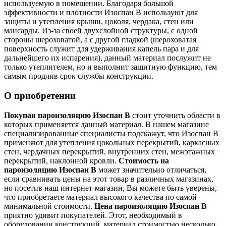
используемую в помещении. Благодаря большой
эффективности и плотности Изоспан В используют для
защиты и утепления крыши, цоколя, чердака, стен или
мансарды. Из-за своей двухслойной структуры, с одной
стороны шероховатой, а с другой гладкой (шероховатая
поверхность служит для удерживания капель пара и для
дальнейшего их испарения), данный материал послужит не
только утеплителем, но и выполнит защитную функцию, тем
самым продлив срок службы конструкции.
О приобретении
Покупая пароизоляцию Изоспан В
стоит уточнить области в
которых применяется данный материал. В нашем магазине
специализированные специалисты подскажут, что Изоспан В
применяют для утепления цокольных перекрытий, каркасных
стен, чердачных перекрытий, внутренних стен, межэтажных
перекрытий, наклонной кровли.
Стоимость на
пароизоляцию Изоспан В
может значительно отличаться,
если сравнивать цены на этот товар в различных магазинах,
но посетив наш интернет-магазин, Вы можете быть уверены,
что приобретаете материал высокого качества по самой
минимальной стоимости.
Цена пароизоляцию Изоспан В
приятно удивит покупателей. Этот, необходимый в
оборудовании конструкций, материал стоимостью несколько