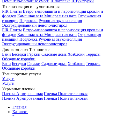
Цементно-песчаные смеси
Шпатлевка
Штукатурки
Теплоизоляция и шумоизоляция
PIR Плиты
Ветро-влагозащита и пароизоляция кровли и
фасадов
Каменная вата
Минеральная вата
Отражающая
изоляция
Подложка
Рулонная звукоизоляция
Экструдированный пенополистирол
PIR Плиты
Ветро-влагозащита и пароизоляция кровли и
фасадов
Каменная вата
Минеральная вата
Отражающая
изоляция
Подложка
Рулонная звукоизоляция
Экструдированный пенополистирол
Домокомплект Технониколь
Бани
Беседки
Гаражи
Садовые дома
Хозблоки
Террасы
Обсадные коробки
Бани
Беседки
Гаражи
Садовые дома
Хозблоки
Террасы
Обсадные коробки
Транспортные услуги
Услуги
Услуги
Укрывные пленки
Пленка Армированная
Пленка Полиэтиленовая
Пленка Армированная
Пленка Полиэтиленовая
Главная
Каталог