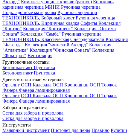
Аккорд"
Комплектующие к кровле (разное)
Коньково-
карнизная черепица
МИНИ Рулонная черепица
Подкладочные материалы
Рулонная черепица
ТЕХНОНИКОЛЬ, Бобровый хвост
Рулонная черепица
ТЕХНОНИКОЛЬ, Кирпичная кладка
Софиты
Коллекция
"Кантри"
Коллекция "Континент"
Коллекция "Оптима
Соната"
Коллекция "Самба"
Рулонная черепица
ТЕХНОНИКОЛЬ, Классическая
Снегодержатели
Коллекция
"Фазенда"
Коллекция "Финский Аккорд"
Коллекция
"Атлантика"
Коллекция "Финская Соната"
Коллекция
"Фокстрот"
Вентиляция
Грунтовочные составы
Бетоноконтакт
Грунтовка
Бетоноконтакт
Грунтовка
Древесно-плитные материалы
Оргалит
ОСП Калевала
ОСП Кроношпан
ОСП Торжок
Фанера
Фанера ламинированная
Оргалит
ОСП Калевала
ОСП Кроношпан
ОСП Торжок
Фанера
Фанера ламинированная
Заборы и ограждения
Сетка для забора и проволока
Сетка для забора и проволока
Инструменты
Малярный инструмент
Пистолет для пены
Правило
Рулетки