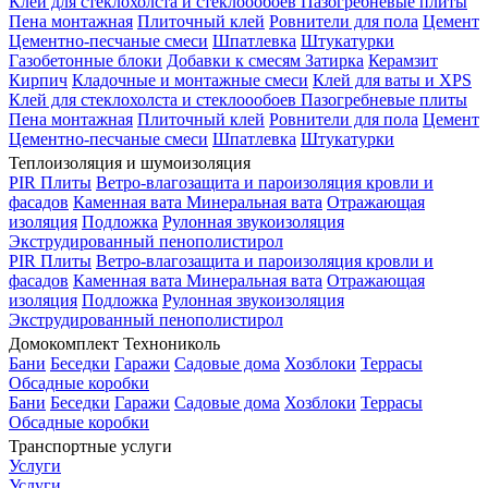
Клей для стеклохолста и стеклоообоев
Пазогребневые плиты
Пена монтажная
Плиточный клей
Ровнители для пола
Цемент
Цементно-песчаные смеси
Шпатлевка
Штукатурки
Газобетонные блоки
Добавки к смесям
Затирка
Керамзит
Кирпич
Кладочные и монтажные смеси
Клей для ваты и XPS
Клей для стеклохолста и стеклоообоев
Пазогребневые плиты
Пена монтажная
Плиточный клей
Ровнители для пола
Цемент
Цементно-песчаные смеси
Шпатлевка
Штукатурки
Теплоизоляция и шумоизоляция
PIR Плиты
Ветро-влагозащита и пароизоляция кровли и
фасадов
Каменная вата
Минеральная вата
Отражающая
изоляция
Подложка
Рулонная звукоизоляция
Экструдированный пенополистирол
PIR Плиты
Ветро-влагозащита и пароизоляция кровли и
фасадов
Каменная вата
Минеральная вата
Отражающая
изоляция
Подложка
Рулонная звукоизоляция
Экструдированный пенополистирол
Домокомплект Технониколь
Бани
Беседки
Гаражи
Садовые дома
Хозблоки
Террасы
Обсадные коробки
Бани
Беседки
Гаражи
Садовые дома
Хозблоки
Террасы
Обсадные коробки
Транспортные услуги
Услуги
Услуги