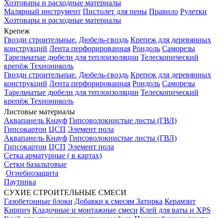
Хозтовары и расходные материалы
Малярный инструмент
Пистолет для пены
Правило
Рулетки
Хозтовары и расходные материалы
Крепеж
Гвозди строительные.
Дюбель-гвоздь
Крепеж для деревянных
конструкций
Лента перфорированная
Рондоль
Саморезы
Тарельчатые дюбели для теплоизоляции
Телескопический
крепёж Технониколь
Гвозди строительные.
Дюбель-гвоздь
Крепеж для деревянных
конструкций
Лента перфорированная
Рондоль
Саморезы
Тарельчатые дюбели для теплоизоляции
Телескопический
крепёж Технониколь
Листовые материалы
Аквапанель Кнауф
Гипсоволокнистые листы (ГВЛ)
Гипсокартон
ЦСП
Элемент пола
Аквапанель Кнауф
Гипсоволокнистые листы (ГВЛ)
Гипсокартон
ЦСП
Элемент пола
Сетка арматурные ( в картах)
Сетки базальтовые
Огнебиозащита
Паутинка
СУХИЕ СТРОИТЕЛЬНЫЕ СМЕСИ
Газобетонные блоки
Добавки к смесям
Затирка
Керамзит
Кирпич
Кладочные и монтажные смеси
Клей для ваты и XPS