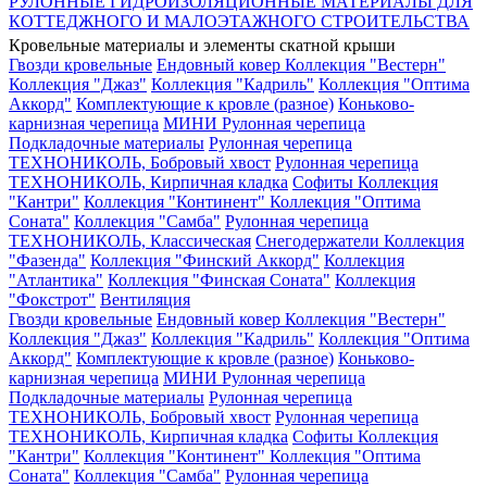
РУЛОННЫЕ ГИДРОИЗОЛЯЦИОННЫЕ МАТЕРИАЛЫ ДЛЯ
КОТТЕДЖНОГО И МАЛОЭТАЖНОГО СТРОИТЕЛЬСТВА
Кровельные материалы и элементы скатной крыши
Гвозди кровельные
Ендовный ковер
Коллекция "Вестерн"
Коллекция "Джаз"
Коллекция "Кадриль"
Коллекция "Оптима
Аккорд"
Комплектующие к кровле (разное)
Коньково-
карнизная черепица
МИНИ Рулонная черепица
Подкладочные материалы
Рулонная черепица
ТЕХНОНИКОЛЬ, Бобровый хвост
Рулонная черепица
ТЕХНОНИКОЛЬ, Кирпичная кладка
Софиты
Коллекция
"Кантри"
Коллекция "Континент"
Коллекция "Оптима
Соната"
Коллекция "Самба"
Рулонная черепица
ТЕХНОНИКОЛЬ, Классическая
Снегодержатели
Коллекция
"Фазенда"
Коллекция "Финский Аккорд"
Коллекция
"Атлантика"
Коллекция "Финская Соната"
Коллекция
"Фокстрот"
Вентиляция
Гвозди кровельные
Ендовный ковер
Коллекция "Вестерн"
Коллекция "Джаз"
Коллекция "Кадриль"
Коллекция "Оптима
Аккорд"
Комплектующие к кровле (разное)
Коньково-
карнизная черепица
МИНИ Рулонная черепица
Подкладочные материалы
Рулонная черепица
ТЕХНОНИКОЛЬ, Бобровый хвост
Рулонная черепица
ТЕХНОНИКОЛЬ, Кирпичная кладка
Софиты
Коллекция
"Кантри"
Коллекция "Континент"
Коллекция "Оптима
Соната"
Коллекция "Самба"
Рулонная черепица