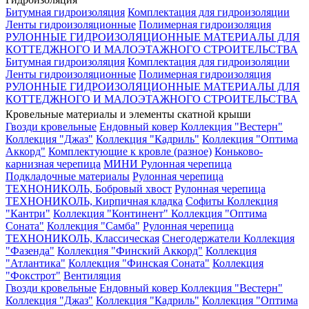
Битумная гидроизоляция
Комплектация для гидроизоляции
Ленты гидроизоляционные
Полимерная гидроизоляция
РУЛОННЫЕ ГИДРОИЗОЛЯЦИОННЫЕ МАТЕРИАЛЫ ДЛЯ
КОТТЕДЖНОГО И МАЛОЭТАЖНОГО СТРОИТЕЛЬСТВА
Битумная гидроизоляция
Комплектация для гидроизоляции
Ленты гидроизоляционные
Полимерная гидроизоляция
РУЛОННЫЕ ГИДРОИЗОЛЯЦИОННЫЕ МАТЕРИАЛЫ ДЛЯ
КОТТЕДЖНОГО И МАЛОЭТАЖНОГО СТРОИТЕЛЬСТВА
Кровельные материалы и элементы скатной крыши
Гвозди кровельные
Ендовный ковер
Коллекция "Вестерн"
Коллекция "Джаз"
Коллекция "Кадриль"
Коллекция "Оптима
Аккорд"
Комплектующие к кровле (разное)
Коньково-
карнизная черепица
МИНИ Рулонная черепица
Подкладочные материалы
Рулонная черепица
ТЕХНОНИКОЛЬ, Бобровый хвост
Рулонная черепица
ТЕХНОНИКОЛЬ, Кирпичная кладка
Софиты
Коллекция
"Кантри"
Коллекция "Континент"
Коллекция "Оптима
Соната"
Коллекция "Самба"
Рулонная черепица
ТЕХНОНИКОЛЬ, Классическая
Снегодержатели
Коллекция
"Фазенда"
Коллекция "Финский Аккорд"
Коллекция
"Атлантика"
Коллекция "Финская Соната"
Коллекция
"Фокстрот"
Вентиляция
Гвозди кровельные
Ендовный ковер
Коллекция "Вестерн"
Коллекция "Джаз"
Коллекция "Кадриль"
Коллекция "Оптима