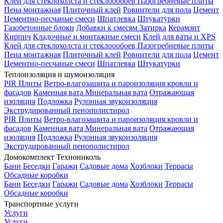
Клей для стеклохолста и стеклоообоев
Пазогребневые плиты
Пена монтажная
Плиточный клей
Ровнители для пола
Цемент
Цементно-песчаные смеси
Шпатлевка
Штукатурки
Газобетонные блоки
Добавки к смесям
Затирка
Керамзит
Кирпич
Кладочные и монтажные смеси
Клей для ваты и XPS
Клей для стеклохолста и стеклоообоев
Пазогребневые плиты
Пена монтажная
Плиточный клей
Ровнители для пола
Цемент
Цементно-песчаные смеси
Шпатлевка
Штукатурки
Теплоизоляция и шумоизоляция
PIR Плиты
Ветро-влагозащита и пароизоляция кровли и
фасадов
Каменная вата
Минеральная вата
Отражающая
изоляция
Подложка
Рулонная звукоизоляция
Экструдированный пенополистирол
PIR Плиты
Ветро-влагозащита и пароизоляция кровли и
фасадов
Каменная вата
Минеральная вата
Отражающая
изоляция
Подложка
Рулонная звукоизоляция
Экструдированный пенополистирол
Домокомплект Технониколь
Бани
Беседки
Гаражи
Садовые дома
Хозблоки
Террасы
Обсадные коробки
Бани
Беседки
Гаражи
Садовые дома
Хозблоки
Террасы
Обсадные коробки
Транспортные услуги
Услуги
Услуги