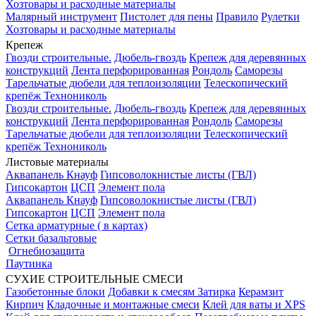
Хозтовары и расходные материалы
Малярный инструмент
Пистолет для пены
Правило
Рулетки
Хозтовары и расходные материалы
Крепеж
Гвозди строительные.
Дюбель-гвоздь
Крепеж для деревянных
конструкций
Лента перфорированная
Рондоль
Саморезы
Тарельчатые дюбели для теплоизоляции
Телескопический
крепёж Технониколь
Гвозди строительные.
Дюбель-гвоздь
Крепеж для деревянных
конструкций
Лента перфорированная
Рондоль
Саморезы
Тарельчатые дюбели для теплоизоляции
Телескопический
крепёж Технониколь
Листовые материалы
Аквапанель Кнауф
Гипсоволокнистые листы (ГВЛ)
Гипсокартон
ЦСП
Элемент пола
Аквапанель Кнауф
Гипсоволокнистые листы (ГВЛ)
Гипсокартон
ЦСП
Элемент пола
Сетка арматурные ( в картах)
Сетки базальтовые
Огнебиозащита
Паутинка
СУХИЕ СТРОИТЕЛЬНЫЕ СМЕСИ
Газобетонные блоки
Добавки к смесям
Затирка
Керамзит
Кирпич
Кладочные и монтажные смеси
Клей для ваты и XPS