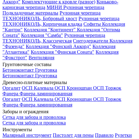
Аккорд"
Комплектующие к кровле (разное)
Коньково-
карнизная черепица
МИНИ Рулонная черепица
Подкладочные материалы
Рулонная черепица
ТЕХНОНИКОЛЬ, Бобровый хвост
Рулонная черепица
ТЕХНОНИКОЛЬ, Кирпичная кладка
Софиты
Коллекция
"Кантри"
Коллекция "Континент"
Коллекция "Оптима
Соната"
Коллекция "Самба"
Рулонная черепица
ТЕХНОНИКОЛЬ, Классическая
Снегодержатели
Коллекция
"Фазенда"
Коллекция "Финский Аккорд"
Коллекция
"Атлантика"
Коллекция "Финская Соната"
Коллекция
"Фокстрот"
Вентиляция
Грунтовочные составы
Бетоноконтакт
Грунтовка
Бетоноконтакт
Грунтовка
Древесно-плитные материалы
Оргалит
ОСП Калевала
ОСП Кроношпан
ОСП Торжок
Фанера
Фанера ламинированная
Оргалит
ОСП Калевала
ОСП Кроношпан
ОСП Торжок
Фанера
Фанера ламинированная
Заборы и ограждения
Сетка для забора и проволока
Сетка для забора и проволока
Инструменты
Малярный инструмент
Пистолет для пены
Правило
Рулетки