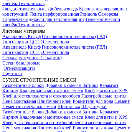
крепёж Технониколь
Гвозди строительные.
Дюбель-гвоздь
Крепеж для деревянных
конструкций
Лента перфорированная
Рондоль
Саморезы
Тарельчатые дюбели для теплоизоляции
Телескопический
крепёж Технониколь
Листовые материалы
Аквапанель Кнауф
Гипсоволокнистые листы (ГВЛ)
Гипсокартон
ЦСП
Элемент пола
Аквапанель Кнауф
Гипсоволокнистые листы (ГВЛ)
Гипсокартон
ЦСП
Элемент пола
Сетка арматурные ( в картах)
Сетки базальтовые
Огнебиозащита
Паутинка
СУХИЕ СТРОИТЕЛЬНЫЕ СМЕСИ
Газобетонные блоки
Добавки к смесям
Затирка
Керамзит
Кирпич
Кладочные и монтажные смеси
Клей для ваты и XPS
Клей для стеклохолста и стеклоообоев
Пазогребневые плиты
Пена монтажная
Плиточный клей
Ровнители для пола
Цемент
Цементно-песчаные смеси
Шпатлевка
Штукатурки
Газобетонные блоки
Добавки к смесям
Затирка
Керамзит
Кирпич
Кладочные и монтажные смеси
Клей для ваты и XPS
Клей для стеклохолста и стеклоообоев
Пазогребневые плиты
Пена монтажная
Плиточный клей
Ровнители для пола
Цемент