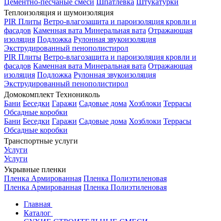
Цементно-песчаные смеси
Шпатлевка
Штукатурки
Теплоизоляция и шумоизоляция
PIR Плиты
Ветро-влагозащита и пароизоляция кровли и
фасадов
Каменная вата
Минеральная вата
Отражающая
изоляция
Подложка
Рулонная звукоизоляция
Экструдированный пенополистирол
PIR Плиты
Ветро-влагозащита и пароизоляция кровли и
фасадов
Каменная вата
Минеральная вата
Отражающая
изоляция
Подложка
Рулонная звукоизоляция
Экструдированный пенополистирол
Домокомплект Технониколь
Бани
Беседки
Гаражи
Садовые дома
Хозблоки
Террасы
Обсадные коробки
Бани
Беседки
Гаражи
Садовые дома
Хозблоки
Террасы
Обсадные коробки
Транспортные услуги
Услуги
Услуги
Укрывные пленки
Пленка Армированная
Пленка Полиэтиленовая
Пленка Армированная
Пленка Полиэтиленовая
Главная
Каталог