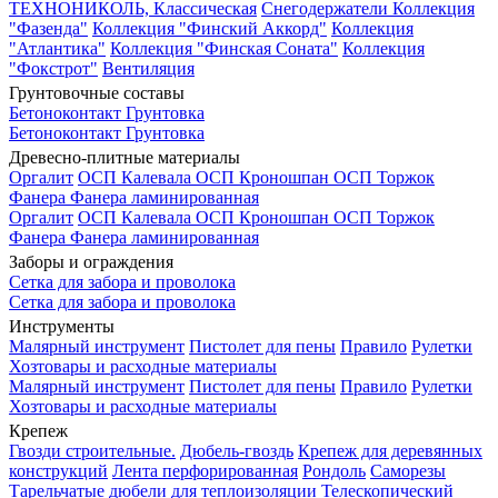
ТЕХНОНИКОЛЬ, Классическая
Снегодержатели
Коллекция
"Фазенда"
Коллекция "Финский Аккорд"
Коллекция
"Атлантика"
Коллекция "Финская Соната"
Коллекция
"Фокстрот"
Вентиляция
Грунтовочные составы
Бетоноконтакт
Грунтовка
Бетоноконтакт
Грунтовка
Древесно-плитные материалы
Оргалит
ОСП Калевала
ОСП Кроношпан
ОСП Торжок
Фанера
Фанера ламинированная
Оргалит
ОСП Калевала
ОСП Кроношпан
ОСП Торжок
Фанера
Фанера ламинированная
Заборы и ограждения
Сетка для забора и проволока
Сетка для забора и проволока
Инструменты
Малярный инструмент
Пистолет для пены
Правило
Рулетки
Хозтовары и расходные материалы
Малярный инструмент
Пистолет для пены
Правило
Рулетки
Хозтовары и расходные материалы
Крепеж
Гвозди строительные.
Дюбель-гвоздь
Крепеж для деревянных
конструкций
Лента перфорированная
Рондоль
Саморезы
Тарельчатые дюбели для теплоизоляции
Телескопический