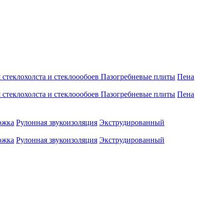
 стеклохолста и стеклоообоев
Пазогребневые плиты
Пена
 стеклохолста и стеклоообоев
Пазогребневые плиты
Пена
ожка
Рулонная звукоизоляция
Экструдированный
ожка
Рулонная звукоизоляция
Экструдированный