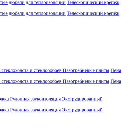
атые дюбели для теплоизоляции
Телескопический крепёж
атые дюбели для теплоизоляции
Телескопический крепёж
 стеклохолста и стеклоообоев
Пазогребневые плиты
Пена
 стеклохолста и стеклоообоев
Пазогребневые плиты
Пена
ожка
Рулонная звукоизоляция
Экструдированный
ожка
Рулонная звукоизоляция
Экструдированный