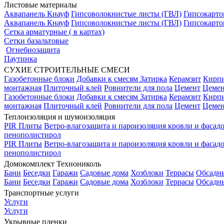
Листовые материалы
Аквапанель Кнауф
Гипсоволокнистые листы (ГВЛ)
Гипсокарто
Аквапанель Кнауф
Гипсоволокнистые листы (ГВЛ)
Гипсокарто
Сетка арматурные ( в картах)
Сетки базальтовые
Огнебиозащита
Паутинка
СУХИЕ СТРОИТЕЛЬНЫЕ СМЕСИ
Газобетонные блоки
Добавки к смесям
Затирка
Керамзит
Кирп
монтажная
Плиточный клей
Ровнители для пола
Цемент
Цемен
Газобетонные блоки
Добавки к смесям
Затирка
Керамзит
Кирп
монтажная
Плиточный клей
Ровнители для пола
Цемент
Цемен
Теплоизоляция и шумоизоляция
PIR Плиты
Ветро-влагозащита и пароизоляция кровли и фасад
пенополистирол
PIR Плиты
Ветро-влагозащита и пароизоляция кровли и фасад
пенополистирол
Домокомплект Технониколь
Бани
Беседки
Гаражи
Садовые дома
Хозблоки
Террасы
Обсадн
Бани
Беседки
Гаражи
Садовые дома
Хозблоки
Террасы
Обсадн
Транспортные услуги
Услуги
Услуги
Укрывные пленки