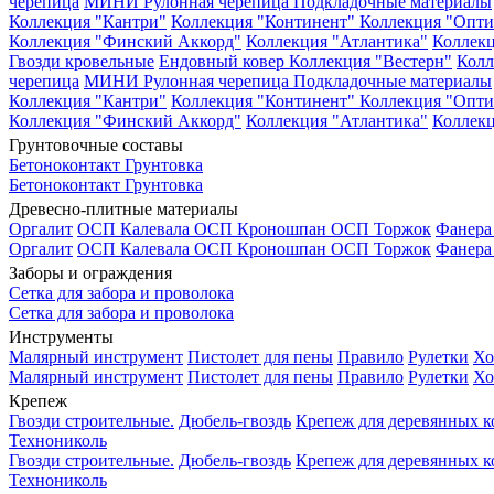
черепица
МИНИ Рулонная черепица
Подкладочные материалы
Коллекция "Кантри"
Коллекция "Континент"
Коллекция "Опти
Коллекция "Финский Аккорд"
Коллекция "Атлантика"
Коллекц
Гвозди кровельные
Ендовный ковер
Коллекция "Вестерн"
Колл
черепица
МИНИ Рулонная черепица
Подкладочные материалы
Коллекция "Кантри"
Коллекция "Континент"
Коллекция "Опти
Коллекция "Финский Аккорд"
Коллекция "Атлантика"
Коллекц
Грунтовочные составы
Бетоноконтакт
Грунтовка
Бетоноконтакт
Грунтовка
Древесно-плитные материалы
Оргалит
ОСП Калевала
ОСП Кроношпан
ОСП Торжок
Фанер
Оргалит
ОСП Калевала
ОСП Кроношпан
ОСП Торжок
Фанер
Заборы и ограждения
Сетка для забора и проволока
Сетка для забора и проволока
Инструменты
Малярный инструмент
Пистолет для пены
Правило
Рулетки
Хо
Малярный инструмент
Пистолет для пены
Правило
Рулетки
Хо
Крепеж
Гвозди строительные.
Дюбель-гвоздь
Крепеж для деревянных 
Технониколь
Гвозди строительные.
Дюбель-гвоздь
Крепеж для деревянных 
Технониколь