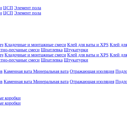
н
ЦСП
Элемент пола
н
ЦСП
Элемент пола
ич
Кладочные и монтажные смеси
Клей для ваты и XPS
Клей для
тно-песчаные смеси
Шпатлевка
Штукатурки
ич
Кладочные и монтажные смеси
Клей для ваты и XPS
Клей для
тно-песчаные смеси
Шпатлевка
Штукатурки
ов
Каменная вата
Минеральная вата
Отражающая изоляция
Подл
ов
Каменная вата
Минеральная вата
Отражающая изоляция
Подл
ые коробки
ые коробки