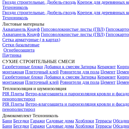
Гвозди строительные.
Дюбель-гвоздь
Крепеж для деревянных 
Технониколь
Гвозди строительные.
Дюбель-гвоздь
Крепеж для деревянных 
Технониколь
Листовые материалы
Аквапанель Кнауф
Гипсоволокнистые листы (ГВЛ)
Гипсокарто
Аквапанель Кнауф
Гипсоволокнистые листы (ГВЛ)
Гипсокарто
Сетка арматурные ( в картах)
Сетки базальтовые
Огнебиозащита
Паутинка
СУХИЕ СТРОИТЕЛЬНЫЕ СМЕСИ
Газобетонные блоки
Добавки к смесям
Затирка
Керамзит
Кирп
монтажная
Плиточный клей
Ровнители для пола
Цемент
Цемен
Газобетонные блоки
Добавки к смесям
Затирка
Керамзит
Кирп
монтажная
Плиточный клей
Ровнители для пола
Цемент
Цемен
Теплоизоляция и шумоизоляция
PIR Плиты
Ветро-влагозащита и пароизоляция кровли и фасад
пенополистирол
PIR Плиты
Ветро-влагозащита и пароизоляция кровли и фасад
пенополистирол
Домокомплект Технониколь
Бани
Беседки
Гаражи
Садовые дома
Хозблоки
Террасы
Обсадн
Бани
Беседки
Гаражи
Садовые дома
Хозблоки
Террасы
Обсадн