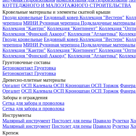
КОТТЕДЖНОГО И МАЛОЭТАЖНОГО СТРОИТЕЛЬСТВА
Кровельные материалы и элементы скатной крыши
Гвозди кровельные
Ендовный ковер
Коллекция "Вестерн"
Колл
черепица
МИНИ Рулонная черепица
Подкладочные материалы
Коллекция "Кантри"
Коллекция "Континент"
Коллекция "Опти
Коллекция "Финский Аккорд"
Коллекция "Атлантика"
Коллекц
Гвозди кровельные
Ендовный ковер
Коллекция "Вестерн"
Колл
черепица
МИНИ Рулонная черепица
Подкладочные материалы
Коллекция "Кантри"
Коллекция "Континент"
Коллекция "Опти
Коллекция "Финский Аккорд"
Коллекция "Атлантика"
Коллекц
Грунтовочные составы
Бетоноконтакт
Грунтовка
Бетоноконтакт
Грунтовка
Древесно-плитные материалы
Оргалит
ОСП Калевала
ОСП Кроношпан
ОСП Торжок
Фанер
Оргалит
ОСП Калевала
ОСП Кроношпан
ОСП Торжок
Фанер
Заборы и ограждения
Сетка для забора и проволока
Сетка для забора и проволока
Инструменты
Малярный инструмент
Пистолет для пены
Правило
Рулетки
Хо
Малярный инструмент
Пистолет для пены
Правило
Рулетки
Хо
Крепеж