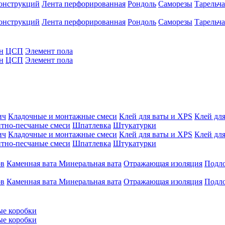
конструкций
Лента перфорированная
Рондоль
Саморезы
Тарельч
конструкций
Лента перфорированная
Рондоль
Саморезы
Тарельч
н
ЦСП
Элемент пола
н
ЦСП
Элемент пола
ич
Кладочные и монтажные смеси
Клей для ваты и XPS
Клей для
тно-песчаные смеси
Шпатлевка
Штукатурки
ич
Кладочные и монтажные смеси
Клей для ваты и XPS
Клей для
тно-песчаные смеси
Шпатлевка
Штукатурки
ов
Каменная вата
Минеральная вата
Отражающая изоляция
Подл
ов
Каменная вата
Минеральная вата
Отражающая изоляция
Подл
ые коробки
ые коробки