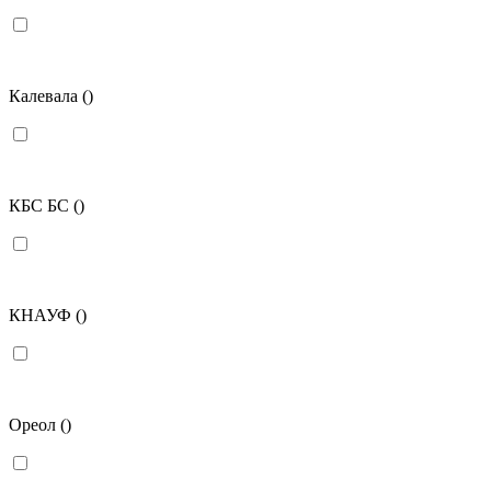
Калевала
()
КБС БС
()
КНАУФ
()
Ореол
()