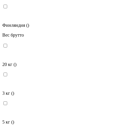
Финляндия
()
Вес брутто
20 кг
()
3 кг
()
5 кг
()