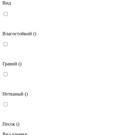
Вид
Влагостойкий
()
Гравий
()
Нетканый
()
Песок
()
Вид кромки