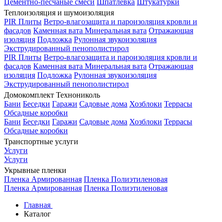
Цементно-песчаные смеси
Шпатлевка
Штукатурки
Теплоизоляция и шумоизоляция
PIR Плиты
Ветро-влагозащита и пароизоляция кровли и
фасадов
Каменная вата
Минеральная вата
Отражающая
изоляция
Подложка
Рулонная звукоизоляция
Экструдированный пенополистирол
PIR Плиты
Ветро-влагозащита и пароизоляция кровли и
фасадов
Каменная вата
Минеральная вата
Отражающая
изоляция
Подложка
Рулонная звукоизоляция
Экструдированный пенополистирол
Домокомплект Технониколь
Бани
Беседки
Гаражи
Садовые дома
Хозблоки
Террасы
Обсадные коробки
Бани
Беседки
Гаражи
Садовые дома
Хозблоки
Террасы
Обсадные коробки
Транспортные услуги
Услуги
Услуги
Укрывные пленки
Пленка Армированная
Пленка Полиэтиленовая
Пленка Армированная
Пленка Полиэтиленовая
Главная
Каталог