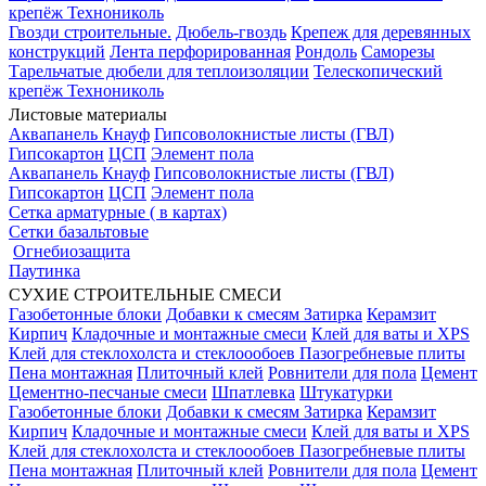
крепёж Технониколь
Гвозди строительные.
Дюбель-гвоздь
Крепеж для деревянных
конструкций
Лента перфорированная
Рондоль
Саморезы
Тарельчатые дюбели для теплоизоляции
Телескопический
крепёж Технониколь
Листовые материалы
Аквапанель Кнауф
Гипсоволокнистые листы (ГВЛ)
Гипсокартон
ЦСП
Элемент пола
Аквапанель Кнауф
Гипсоволокнистые листы (ГВЛ)
Гипсокартон
ЦСП
Элемент пола
Сетка арматурные ( в картах)
Сетки базальтовые
Огнебиозащита
Паутинка
СУХИЕ СТРОИТЕЛЬНЫЕ СМЕСИ
Газобетонные блоки
Добавки к смесям
Затирка
Керамзит
Кирпич
Кладочные и монтажные смеси
Клей для ваты и XPS
Клей для стеклохолста и стеклоообоев
Пазогребневые плиты
Пена монтажная
Плиточный клей
Ровнители для пола
Цемент
Цементно-песчаные смеси
Шпатлевка
Штукатурки
Газобетонные блоки
Добавки к смесям
Затирка
Керамзит
Кирпич
Кладочные и монтажные смеси
Клей для ваты и XPS
Клей для стеклохолста и стеклоообоев
Пазогребневые плиты
Пена монтажная
Плиточный клей
Ровнители для пола
Цемент