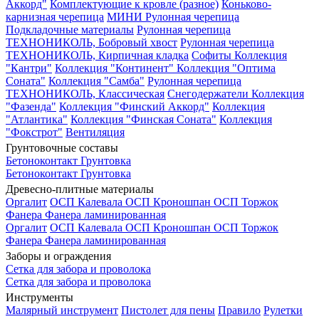
Аккорд"
Комплектующие к кровле (разное)
Коньково-
карнизная черепица
МИНИ Рулонная черепица
Подкладочные материалы
Рулонная черепица
ТЕХНОНИКОЛЬ, Бобровый хвост
Рулонная черепица
ТЕХНОНИКОЛЬ, Кирпичная кладка
Софиты
Коллекция
"Кантри"
Коллекция "Континент"
Коллекция "Оптима
Соната"
Коллекция "Самба"
Рулонная черепица
ТЕХНОНИКОЛЬ, Классическая
Снегодержатели
Коллекция
"Фазенда"
Коллекция "Финский Аккорд"
Коллекция
"Атлантика"
Коллекция "Финская Соната"
Коллекция
"Фокстрот"
Вентиляция
Грунтовочные составы
Бетоноконтакт
Грунтовка
Бетоноконтакт
Грунтовка
Древесно-плитные материалы
Оргалит
ОСП Калевала
ОСП Кроношпан
ОСП Торжок
Фанера
Фанера ламинированная
Оргалит
ОСП Калевала
ОСП Кроношпан
ОСП Торжок
Фанера
Фанера ламинированная
Заборы и ограждения
Сетка для забора и проволока
Сетка для забора и проволока
Инструменты
Малярный инструмент
Пистолет для пены
Правило
Рулетки