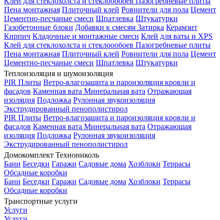
Клей для стеклохолста и стеклоообоев
Пазогребневые плиты
Пена монтажная
Плиточный клей
Ровнители для пола
Цемент
Цементно-песчаные смеси
Шпатлевка
Штукатурки
Газобетонные блоки
Добавки к смесям
Затирка
Керамзит
Кирпич
Кладочные и монтажные смеси
Клей для ваты и XPS
Клей для стеклохолста и стеклоообоев
Пазогребневые плиты
Пена монтажная
Плиточный клей
Ровнители для пола
Цемент
Цементно-песчаные смеси
Шпатлевка
Штукатурки
Теплоизоляция и шумоизоляция
PIR Плиты
Ветро-влагозащита и пароизоляция кровли и
фасадов
Каменная вата
Минеральная вата
Отражающая
изоляция
Подложка
Рулонная звукоизоляция
Экструдированный пенополистирол
PIR Плиты
Ветро-влагозащита и пароизоляция кровли и
фасадов
Каменная вата
Минеральная вата
Отражающая
изоляция
Подложка
Рулонная звукоизоляция
Экструдированный пенополистирол
Домокомплект Технониколь
Бани
Беседки
Гаражи
Садовые дома
Хозблоки
Террасы
Обсадные коробки
Бани
Беседки
Гаражи
Садовые дома
Хозблоки
Террасы
Обсадные коробки
Транспортные услуги
Услуги
Услуги