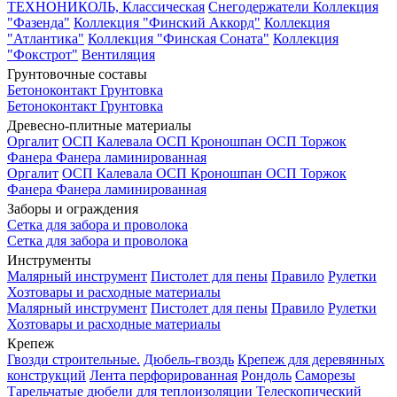
ТЕХНОНИКОЛЬ, Классическая
Снегодержатели
Коллекция
"Фазенда"
Коллекция "Финский Аккорд"
Коллекция
"Атлантика"
Коллекция "Финская Соната"
Коллекция
"Фокстрот"
Вентиляция
Грунтовочные составы
Бетоноконтакт
Грунтовка
Бетоноконтакт
Грунтовка
Древесно-плитные материалы
Оргалит
ОСП Калевала
ОСП Кроношпан
ОСП Торжок
Фанера
Фанера ламинированная
Оргалит
ОСП Калевала
ОСП Кроношпан
ОСП Торжок
Фанера
Фанера ламинированная
Заборы и ограждения
Сетка для забора и проволока
Сетка для забора и проволока
Инструменты
Малярный инструмент
Пистолет для пены
Правило
Рулетки
Хозтовары и расходные материалы
Малярный инструмент
Пистолет для пены
Правило
Рулетки
Хозтовары и расходные материалы
Крепеж
Гвозди строительные.
Дюбель-гвоздь
Крепеж для деревянных
конструкций
Лента перфорированная
Рондоль
Саморезы
Тарельчатые дюбели для теплоизоляции
Телескопический