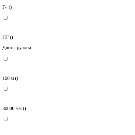
Г4
()
НГ
()
Длина рулона
100 м
()
30000 мм
()