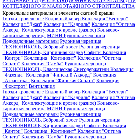
РУЛОННЫЕ ГИДРОИЗОЛЯЦИОННЫЕ МАТЕРИАЛЫ ДЛЯ
КОТТЕДЖНОГО И МАЛОЭТАЖНОГО СТРОИТЕЛЬСТВА
Кровельные материалы и элементы скатной крыши
Гвозди кровельные
Ендовный ковер
Коллекция "Вестерн"
Коллекция "Джаз"
Коллекция "Кадриль"
Коллекция "Оптима
Аккорд"
Комплектующие к кровле (разное)
Коньково-
карнизная черепица
МИНИ Рулонная черепица
Подкладочные материалы
Рулонная черепица
ТЕХНОНИКОЛЬ, Бобровый хвост
Рулонная черепица
ТЕХНОНИКОЛЬ, Кирпичная кладка
Софиты
Коллекция
"Кантри"
Коллекция "Континент"
Коллекция "Оптима
Соната"
Коллекция "Самба"
Рулонная черепица
ТЕХНОНИКОЛЬ, Классическая
Снегодержатели
Коллекция
"Фазенда"
Коллекция "Финский Аккорд"
Коллекция
"Атлантика"
Коллекция "Финская Соната"
Коллекция
"Фокстрот"
Вентиляция
Гвозди кровельные
Ендовный ковер
Коллекция "Вестерн"
Коллекция "Джаз"
Коллекция "Кадриль"
Коллекция "Оптима
Аккорд"
Комплектующие к кровле (разное)
Коньково-
карнизная черепица
МИНИ Рулонная черепица
Подкладочные материалы
Рулонная черепица
ТЕХНОНИКОЛЬ, Бобровый хвост
Рулонная черепица
ТЕХНОНИКОЛЬ, Кирпичная кладка
Софиты
Коллекция
"Кантри"
Коллекция "Континент"
Коллекция "Оптима
Соната"
Коллекция "Самба"
Рулонная черепица