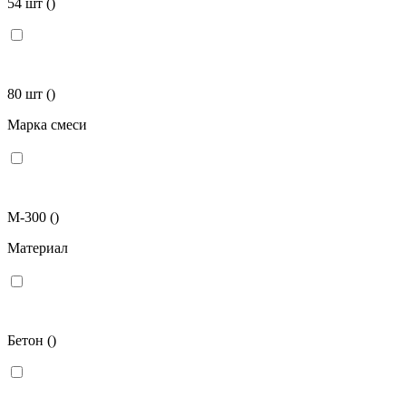
54 шт
()
80 шт
()
Марка смеси
М-300
()
Материал
Бетон
()