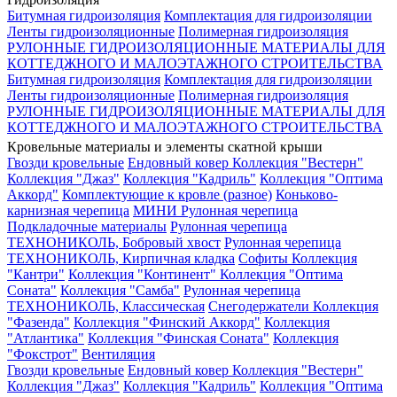
Битумная гидроизоляция
Комплектация для гидроизоляции
Ленты гидроизоляционные
Полимерная гидроизоляция
РУЛОННЫЕ ГИДРОИЗОЛЯЦИОННЫЕ МАТЕРИАЛЫ ДЛЯ
КОТТЕДЖНОГО И МАЛОЭТАЖНОГО СТРОИТЕЛЬСТВА
Битумная гидроизоляция
Комплектация для гидроизоляции
Ленты гидроизоляционные
Полимерная гидроизоляция
РУЛОННЫЕ ГИДРОИЗОЛЯЦИОННЫЕ МАТЕРИАЛЫ ДЛЯ
КОТТЕДЖНОГО И МАЛОЭТАЖНОГО СТРОИТЕЛЬСТВА
Кровельные материалы и элементы скатной крыши
Гвозди кровельные
Ендовный ковер
Коллекция "Вестерн"
Коллекция "Джаз"
Коллекция "Кадриль"
Коллекция "Оптима
Аккорд"
Комплектующие к кровле (разное)
Коньково-
карнизная черепица
МИНИ Рулонная черепица
Подкладочные материалы
Рулонная черепица
ТЕХНОНИКОЛЬ, Бобровый хвост
Рулонная черепица
ТЕХНОНИКОЛЬ, Кирпичная кладка
Софиты
Коллекция
"Кантри"
Коллекция "Континент"
Коллекция "Оптима
Соната"
Коллекция "Самба"
Рулонная черепица
ТЕХНОНИКОЛЬ, Классическая
Снегодержатели
Коллекция
"Фазенда"
Коллекция "Финский Аккорд"
Коллекция
"Атлантика"
Коллекция "Финская Соната"
Коллекция
"Фокстрот"
Вентиляция
Гвозди кровельные
Ендовный ковер
Коллекция "Вестерн"
Коллекция "Джаз"
Коллекция "Кадриль"
Коллекция "Оптима