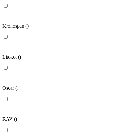
Kronospan
()
Litokol
()
Oscar
()
RAV
()