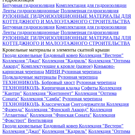
Битумная гидроизоляция
Комплектация для гидроизоляции
Ленты гидроизоляционные
Полимерная гидроизоляция
РУЛОННЫЕ ГИДРОИЗОЛЯЦИОННЫЕ МАТЕРИАЛЫ ДЛЯ
КОТТЕДЖНОГО И МАЛОЭТАЖНОГО СТРОИТЕЛЬСТВА
Битумная гидроизоляция
Комплектация для гидроизоляции
Ленты гидроизоляционные
Полимерная гидроизоляция
РУЛОННЫЕ ГИДРОИЗОЛЯЦИОННЫЕ МАТЕРИАЛЫ ДЛЯ
КОТТЕДЖНОГО И МАЛОЭТАЖНОГО СТРОИТЕЛЬСТВА
Кровельные материалы и элементы скатной крыши
Гвозди кровельные
Ендовный ковер
Коллекция "Вестерн"
Коллекция "Джаз"
Коллекция "Кадриль"
Коллекция "Оптима
Аккорд"
Комплектующие к кровле (разное)
Коньково-
карнизная черепица
МИНИ Рулонная черепица
Подкладочные материалы
Рулонная черепица
ТЕХНОНИКОЛЬ, Бобровый хвост
Рулонная черепица
ТЕХНОНИКОЛЬ, Кирпичная кладка
Софиты
Коллекция
"Кантри"
Коллекция "Континент"
Коллекция "Оптима
Соната"
Коллекция "Самба"
Рулонная черепица
ТЕХНОНИКОЛЬ, Классическая
Снегодержатели
Коллекция
"Фазенда"
Коллекция "Финский Аккорд"
Коллекция
"Атлантика"
Коллекция "Финская Соната"
Коллекция
"Фокстрот"
Вентиляция
Гвозди кровельные
Ендовный ковер
Коллекция "Вестерн"
Коллекция "Джаз"
Коллекция "Кадриль"
Коллекция "Оптима