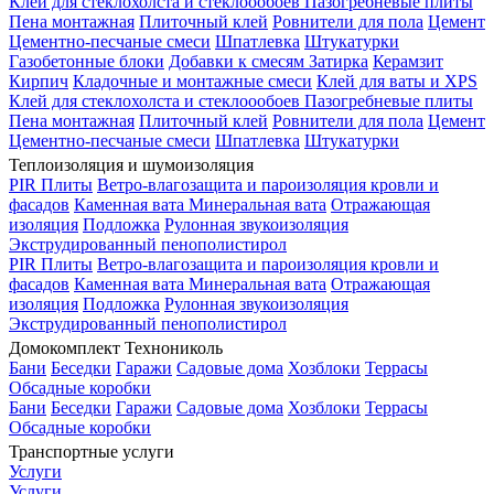
Клей для стеклохолста и стеклоообоев
Пазогребневые плиты
Пена монтажная
Плиточный клей
Ровнители для пола
Цемент
Цементно-песчаные смеси
Шпатлевка
Штукатурки
Газобетонные блоки
Добавки к смесям
Затирка
Керамзит
Кирпич
Кладочные и монтажные смеси
Клей для ваты и XPS
Клей для стеклохолста и стеклоообоев
Пазогребневые плиты
Пена монтажная
Плиточный клей
Ровнители для пола
Цемент
Цементно-песчаные смеси
Шпатлевка
Штукатурки
Теплоизоляция и шумоизоляция
PIR Плиты
Ветро-влагозащита и пароизоляция кровли и
фасадов
Каменная вата
Минеральная вата
Отражающая
изоляция
Подложка
Рулонная звукоизоляция
Экструдированный пенополистирол
PIR Плиты
Ветро-влагозащита и пароизоляция кровли и
фасадов
Каменная вата
Минеральная вата
Отражающая
изоляция
Подложка
Рулонная звукоизоляция
Экструдированный пенополистирол
Домокомплект Технониколь
Бани
Беседки
Гаражи
Садовые дома
Хозблоки
Террасы
Обсадные коробки
Бани
Беседки
Гаражи
Садовые дома
Хозблоки
Террасы
Обсадные коробки
Транспортные услуги
Услуги
Услуги