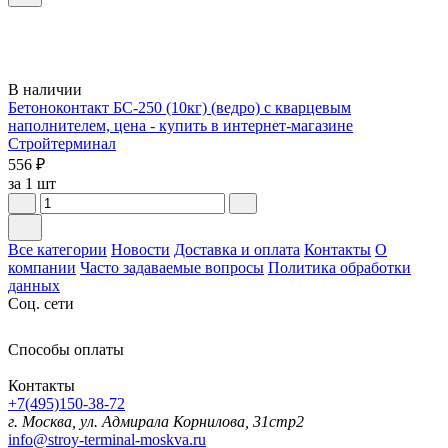
В наличии
Бетоноконтакт БС-250 (10кг) (ведро) с кварцевым
наполнителем, цена - купить в интернет-магазине
Стройтерминал
556 ₽
за 1 шт
Все категории
Новости
Доставка и оплата
Контакты
О
компании
Часто задаваемые вопросы
Политика обработки
данных
Соц. сети
Способы оплаты
Контакты
+7(495)150-38-72
г. Москва, ул. Адмирала Корнилова, 31стр2
info@stroy-terminal-moskva.ru