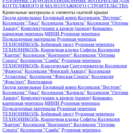
РУЛОННЫЕ ГИДРОИЗОЛЯЦИОННЫЕ МАТЕРИАЛЫ ДЛЯ
КОТТЕДЖНОГО И МАЛОЭТАЖНОГО СТРОИТЕЛЬСТВА
Кровельные материалы и элементы скатной крыши
Гвозди кровельные
Ендовный ковер
Коллекция "Вестерн"
Коллекция "Джаз"
Коллекция "Кадриль"
Коллекция "Оптима
Аккорд"
Комплектующие к кровле (разное)
Коньково-
карнизная черепица
МИНИ Рулонная черепица
Подкладочные материалы
Рулонная черепица
ТЕХНОНИКОЛЬ, Бобровый хвост
Рулонная черепица
ТЕХНОНИКОЛЬ, Кирпичная кладка
Софиты
Коллекция
"Кантри"
Коллекция "Континент"
Коллекция "Оптима
Соната"
Коллекция "Самба"
Рулонная черепица
ТЕХНОНИКОЛЬ, Классическая
Снегодержатели
Коллекция
"Фазенда"
Коллекция "Финский Аккорд"
Коллекция
"Атлантика"
Коллекция "Финская Соната"
Коллекция
"Фокстрот"
Вентиляция
Гвозди кровельные
Ендовный ковер
Коллекция "Вестерн"
Коллекция "Джаз"
Коллекция "Кадриль"
Коллекция "Оптима
Аккорд"
Комплектующие к кровле (разное)
Коньково-
карнизная черепица
МИНИ Рулонная черепица
Подкладочные материалы
Рулонная черепица
ТЕХНОНИКОЛЬ, Бобровый хвост
Рулонная черепица
ТЕХНОНИКОЛЬ, Кирпичная кладка
Софиты
Коллекция
"Кантри"
Коллекция "Континент"
Коллекция "Оптима
Соната"
Коллекция "Самба"
Рулонная черепица