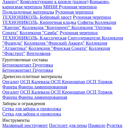
Аккорд"
Комплектующие к кровле (разное)
Коньково-
карнизная черепица
МИНИ Рулонная черепица
Подкладочные материалы
Рулонная черепица
ТЕХНОНИКОЛЬ, Бобровый хвост
Рулонная черепица
ТЕХНОНИКОЛЬ, Кирпичная кладка
Софиты
Коллекция
"Кантри"
Коллекция "Континент"
Коллекция "Оптима
Соната"
Коллекция "Самба"
Рулонная черепица
ТЕХНОНИКОЛЬ, Классическая
Снегодержатели
Коллекция
"Фазенда"
Коллекция "Финский Аккорд"
Коллекция
"Атлантика"
Коллекция "Финская Соната"
Коллекция
"Фокстрот"
Вентиляция
Грунтовочные составы
Бетоноконтакт
Грунтовка
Бетоноконтакт
Грунтовка
Древесно-плитные материалы
Оргалит
ОСП Калевала
ОСП Кроношпан
ОСП Торжок
Фанера
Фанера ламинированная
Оргалит
ОСП Калевала
ОСП Кроношпан
ОСП Торжок
Фанера
Фанера ламинированная
Заборы и ограждения
Сетка для забора и проволока
Сетка для забора и проволока
Инструменты
Малярный инструмент
Пистолет для пены
Правило
Рулетки