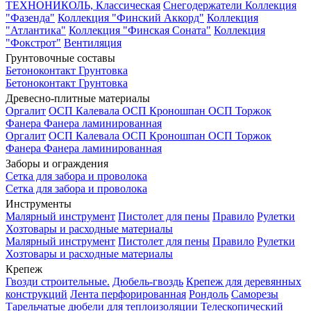
ТЕХНОНИКОЛЬ, Классическая
Снегодержатели
Коллекция
"Фазенда"
Коллекция "Финский Аккорд"
Коллекция
"Атлантика"
Коллекция "Финская Соната"
Коллекция
"Фокстрот"
Вентиляция
Грунтовочные составы
Бетоноконтакт
Грунтовка
Бетоноконтакт
Грунтовка
Древесно-плитные материалы
Оргалит
ОСП Калевала
ОСП Кроношпан
ОСП Торжок
Фанера
Фанера ламинированная
Оргалит
ОСП Калевала
ОСП Кроношпан
ОСП Торжок
Фанера
Фанера ламинированная
Заборы и ограждения
Сетка для забора и проволока
Сетка для забора и проволока
Инструменты
Малярный инструмент
Пистолет для пены
Правило
Рулетки
Хозтовары и расходные материалы
Малярный инструмент
Пистолет для пены
Правило
Рулетки
Хозтовары и расходные материалы
Крепеж
Гвозди строительные.
Дюбель-гвоздь
Крепеж для деревянных
конструкций
Лента перфорированная
Рондоль
Саморезы
Тарельчатые дюбели для теплоизоляции
Телескопический