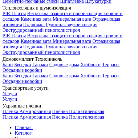
Цементно-песчаные смеси
Шпатлевка
Штукатурки
Теплоизоляция и шумоизоляция
PIR Плиты
Ветро-влагозащита и пароизоляция кровли и
фасадов
Каменная вата
Минеральная вата
Отражающая
изоляция
Подложка
Рулонная звукоизоляция
Экструдированный пенополистирол
PIR Плиты
Ветро-влагозащита и пароизоляция кровли и
фасадов
Каменная вата
Минеральная вата
Отражающая
изоляция
Подложка
Рулонная звукоизоляция
Экструдированный пенополистирол
Домокомплект Технониколь
Бани
Беседки
Гаражи
Садовые дома
Хозблоки
Террасы
Обсадные коробки
Бани
Беседки
Гаражи
Садовые дома
Хозблоки
Террасы
Обсадные коробки
Транспортные услуги
Услуги
Услуги
Укрывные пленки
Пленка Армированная
Пленка Полиэтиленовая
Пленка Армированная
Пленка Полиэтиленовая
Главная
Каталог