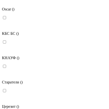
Oscar
()
КБС БС
()
КНАУФ
()
Старатели
()
Церезит
()