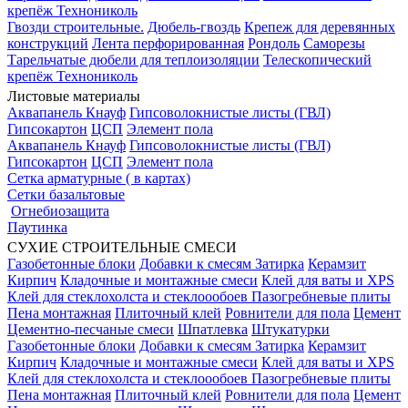
крепёж Технониколь
Гвозди строительные.
Дюбель-гвоздь
Крепеж для деревянных
конструкций
Лента перфорированная
Рондоль
Саморезы
Тарельчатые дюбели для теплоизоляции
Телескопический
крепёж Технониколь
Листовые материалы
Аквапанель Кнауф
Гипсоволокнистые листы (ГВЛ)
Гипсокартон
ЦСП
Элемент пола
Аквапанель Кнауф
Гипсоволокнистые листы (ГВЛ)
Гипсокартон
ЦСП
Элемент пола
Сетка арматурные ( в картах)
Сетки базальтовые
Огнебиозащита
Паутинка
СУХИЕ СТРОИТЕЛЬНЫЕ СМЕСИ
Газобетонные блоки
Добавки к смесям
Затирка
Керамзит
Кирпич
Кладочные и монтажные смеси
Клей для ваты и XPS
Клей для стеклохолста и стеклоообоев
Пазогребневые плиты
Пена монтажная
Плиточный клей
Ровнители для пола
Цемент
Цементно-песчаные смеси
Шпатлевка
Штукатурки
Газобетонные блоки
Добавки к смесям
Затирка
Керамзит
Кирпич
Кладочные и монтажные смеси
Клей для ваты и XPS
Клей для стеклохолста и стеклоообоев
Пазогребневые плиты
Пена монтажная
Плиточный клей
Ровнители для пола
Цемент