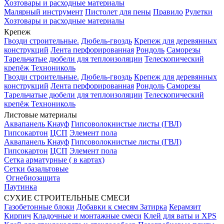
Хозтовары и расходные материалы
Малярный инструмент
Пистолет для пены
Правило
Рулетки
Хозтовары и расходные материалы
Крепеж
Гвозди строительные.
Дюбель-гвоздь
Крепеж для деревянных
конструкций
Лента перфорированная
Рондоль
Саморезы
Тарельчатые дюбели для теплоизоляции
Телескопический
крепёж Технониколь
Гвозди строительные.
Дюбель-гвоздь
Крепеж для деревянных
конструкций
Лента перфорированная
Рондоль
Саморезы
Тарельчатые дюбели для теплоизоляции
Телескопический
крепёж Технониколь
Листовые материалы
Аквапанель Кнауф
Гипсоволокнистые листы (ГВЛ)
Гипсокартон
ЦСП
Элемент пола
Аквапанель Кнауф
Гипсоволокнистые листы (ГВЛ)
Гипсокартон
ЦСП
Элемент пола
Сетка арматурные ( в картах)
Сетки базальтовые
Огнебиозащита
Паутинка
СУХИЕ СТРОИТЕЛЬНЫЕ СМЕСИ
Газобетонные блоки
Добавки к смесям
Затирка
Керамзит
Кирпич
Кладочные и монтажные смеси
Клей для ваты и XPS