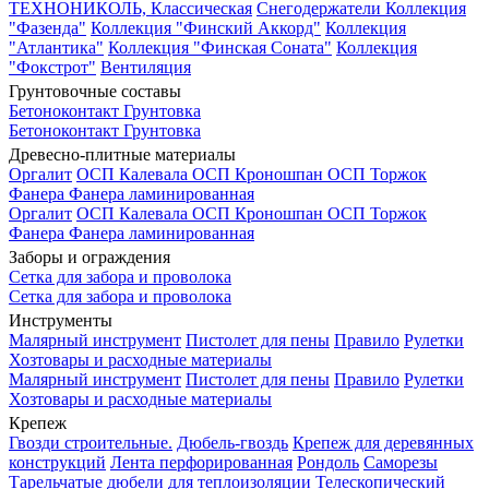
ТЕХНОНИКОЛЬ, Классическая
Снегодержатели
Коллекция
"Фазенда"
Коллекция "Финский Аккорд"
Коллекция
"Атлантика"
Коллекция "Финская Соната"
Коллекция
"Фокстрот"
Вентиляция
Грунтовочные составы
Бетоноконтакт
Грунтовка
Бетоноконтакт
Грунтовка
Древесно-плитные материалы
Оргалит
ОСП Калевала
ОСП Кроношпан
ОСП Торжок
Фанера
Фанера ламинированная
Оргалит
ОСП Калевала
ОСП Кроношпан
ОСП Торжок
Фанера
Фанера ламинированная
Заборы и ограждения
Сетка для забора и проволока
Сетка для забора и проволока
Инструменты
Малярный инструмент
Пистолет для пены
Правило
Рулетки
Хозтовары и расходные материалы
Малярный инструмент
Пистолет для пены
Правило
Рулетки
Хозтовары и расходные материалы
Крепеж
Гвозди строительные.
Дюбель-гвоздь
Крепеж для деревянных
конструкций
Лента перфорированная
Рондоль
Саморезы
Тарельчатые дюбели для теплоизоляции
Телескопический