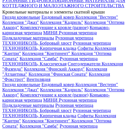
РУЛОННЫЕ ГИДРОИЗОЛЯЦИОННЫЕ МАТЕРИАЛЫ ДЛЯ
КОТТЕДЖНОГО И МАЛОЭТАЖНОГО СТРОИТЕЛЬСТВА
Кровельные материалы и элементы скатной крыши
Гвозди кровельные
Ендовный ковер
Коллекция "Вестерн"
Коллекция "Джаз"
Коллекция "Кадриль"
Коллекция "Оптима
Аккорд"
Комплектующие к кровле (разное)
Коньково-
карнизная черепица
МИНИ Рулонная черепица
Подкладочные материалы
Рулонная черепица
ТЕХНОНИКОЛЬ, Бобровый хвост
Рулонная черепица
ТЕХНОНИКОЛЬ, Кирпичная кладка
Софиты
Коллекция
"Кантри"
Коллекция "Континент"
Коллекция "Оптима
Соната"
Коллекция "Самба"
Рулонная черепица
ТЕХНОНИКОЛЬ, Классическая
Снегодержатели
Коллекция
"Фазенда"
Коллекция "Финский Аккорд"
Коллекция
"Атлантика"
Коллекция "Финская Соната"
Коллекция
"Фокстрот"
Вентиляция
Гвозди кровельные
Ендовный ковер
Коллекция "Вестерн"
Коллекция "Джаз"
Коллекция "Кадриль"
Коллекция "Оптима
Аккорд"
Комплектующие к кровле (разное)
Коньково-
карнизная черепица
МИНИ Рулонная черепица
Подкладочные материалы
Рулонная черепица
ТЕХНОНИКОЛЬ, Бобровый хвост
Рулонная черепица
ТЕХНОНИКОЛЬ, Кирпичная кладка
Софиты
Коллекция
"Кантри"
Коллекция "Континент"
Коллекция "Оптима
Соната"
Коллекция "Самба"
Рулонная черепица