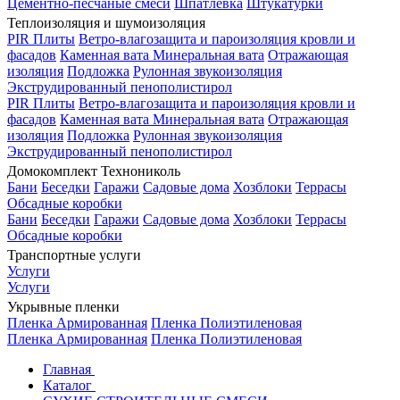
Цементно-песчаные смеси
Шпатлевка
Штукатурки
Теплоизоляция и шумоизоляция
PIR Плиты
Ветро-влагозащита и пароизоляция кровли и
фасадов
Каменная вата
Минеральная вата
Отражающая
изоляция
Подложка
Рулонная звукоизоляция
Экструдированный пенополистирол
PIR Плиты
Ветро-влагозащита и пароизоляция кровли и
фасадов
Каменная вата
Минеральная вата
Отражающая
изоляция
Подложка
Рулонная звукоизоляция
Экструдированный пенополистирол
Домокомплект Технониколь
Бани
Беседки
Гаражи
Садовые дома
Хозблоки
Террасы
Обсадные коробки
Бани
Беседки
Гаражи
Садовые дома
Хозблоки
Террасы
Обсадные коробки
Транспортные услуги
Услуги
Услуги
Укрывные пленки
Пленка Армированная
Пленка Полиэтиленовая
Пленка Армированная
Пленка Полиэтиленовая
Главная
Каталог