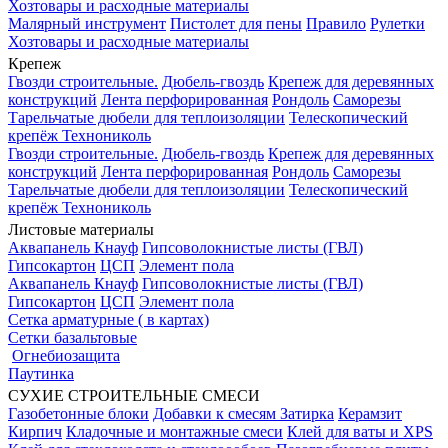
Хозтовары и расходные материалы
Малярный инструмент
Пистолет для пены
Правило
Рулетки
Хозтовары и расходные материалы
Крепеж
Гвозди строительные.
Дюбель-гвоздь
Крепеж для деревянных
конструкций
Лента перфорированная
Рондоль
Саморезы
Тарельчатые дюбели для теплоизоляции
Телескопический
крепёж Технониколь
Гвозди строительные.
Дюбель-гвоздь
Крепеж для деревянных
конструкций
Лента перфорированная
Рондоль
Саморезы
Тарельчатые дюбели для теплоизоляции
Телескопический
крепёж Технониколь
Листовые материалы
Аквапанель Кнауф
Гипсоволокнистые листы (ГВЛ)
Гипсокартон
ЦСП
Элемент пола
Аквапанель Кнауф
Гипсоволокнистые листы (ГВЛ)
Гипсокартон
ЦСП
Элемент пола
Сетка арматурные ( в картах)
Сетки базальтовые
Огнебиозащита
Паутинка
СУХИЕ СТРОИТЕЛЬНЫЕ СМЕСИ
Газобетонные блоки
Добавки к смесям
Затирка
Керамзит
Кирпич
Кладочные и монтажные смеси
Клей для ваты и XPS