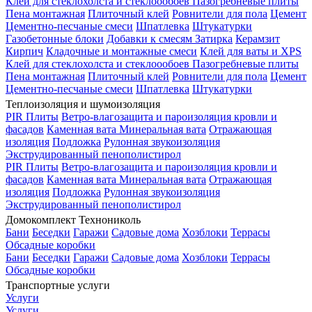
Клей для стеклохолста и стеклоообоев
Пазогребневые плиты
Пена монтажная
Плиточный клей
Ровнители для пола
Цемент
Цементно-песчаные смеси
Шпатлевка
Штукатурки
Газобетонные блоки
Добавки к смесям
Затирка
Керамзит
Кирпич
Кладочные и монтажные смеси
Клей для ваты и XPS
Клей для стеклохолста и стеклоообоев
Пазогребневые плиты
Пена монтажная
Плиточный клей
Ровнители для пола
Цемент
Цементно-песчаные смеси
Шпатлевка
Штукатурки
Теплоизоляция и шумоизоляция
PIR Плиты
Ветро-влагозащита и пароизоляция кровли и
фасадов
Каменная вата
Минеральная вата
Отражающая
изоляция
Подложка
Рулонная звукоизоляция
Экструдированный пенополистирол
PIR Плиты
Ветро-влагозащита и пароизоляция кровли и
фасадов
Каменная вата
Минеральная вата
Отражающая
изоляция
Подложка
Рулонная звукоизоляция
Экструдированный пенополистирол
Домокомплект Технониколь
Бани
Беседки
Гаражи
Садовые дома
Хозблоки
Террасы
Обсадные коробки
Бани
Беседки
Гаражи
Садовые дома
Хозблоки
Террасы
Обсадные коробки
Транспортные услуги
Услуги
Услуги