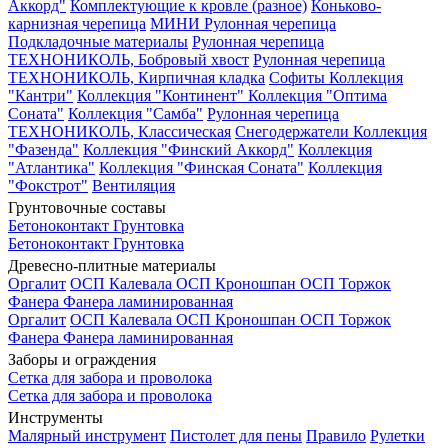
Аккорд"
Комплектующие к кровле (разное)
Коньково-
карнизная черепица
МИНИ Рулонная черепица
Подкладочные материалы
Рулонная черепица
ТЕХНОНИКОЛЬ, Бобровый хвост
Рулонная черепица
ТЕХНОНИКОЛЬ, Кирпичная кладка
Софиты
Коллекция
"Кантри"
Коллекция "Континент"
Коллекция "Оптима
Соната"
Коллекция "Самба"
Рулонная черепица
ТЕХНОНИКОЛЬ, Классическая
Снегодержатели
Коллекция
"Фазенда"
Коллекция "Финский Аккорд"
Коллекция
"Атлантика"
Коллекция "Финская Соната"
Коллекция
"Фокстрот"
Вентиляция
Грунтовочные составы
Бетоноконтакт
Грунтовка
Бетоноконтакт
Грунтовка
Древесно-плитные материалы
Оргалит
ОСП Калевала
ОСП Кроношпан
ОСП Торжок
Фанера
Фанера ламинированная
Оргалит
ОСП Калевала
ОСП Кроношпан
ОСП Торжок
Фанера
Фанера ламинированная
Заборы и ограждения
Сетка для забора и проволока
Сетка для забора и проволока
Инструменты
Малярный инструмент
Пистолет для пены
Правило
Рулетки