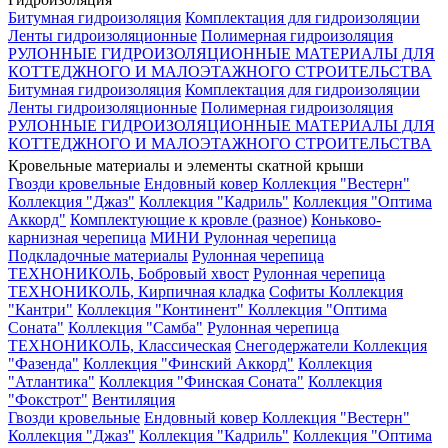
Битумная гидроизоляция
Комплектация для гидроизоляции
Ленты гидроизоляционные
Полимерная гидроизоляция
РУЛОННЫЕ ГИДРОИЗОЛЯЦИОННЫЕ МАТЕРИАЛЫ ДЛЯ
КОТТЕДЖНОГО И МАЛОЭТАЖНОГО СТРОИТЕЛЬСТВА
Битумная гидроизоляция
Комплектация для гидроизоляции
Ленты гидроизоляционные
Полимерная гидроизоляция
РУЛОННЫЕ ГИДРОИЗОЛЯЦИОННЫЕ МАТЕРИАЛЫ ДЛЯ
КОТТЕДЖНОГО И МАЛОЭТАЖНОГО СТРОИТЕЛЬСТВА
Кровельные материалы и элементы скатной крыши
Гвозди кровельные
Ендовный ковер
Коллекция "Вестерн"
Коллекция "Джаз"
Коллекция "Кадриль"
Коллекция "Оптима
Аккорд"
Комплектующие к кровле (разное)
Коньково-
карнизная черепица
МИНИ Рулонная черепица
Подкладочные материалы
Рулонная черепица
ТЕХНОНИКОЛЬ, Бобровый хвост
Рулонная черепица
ТЕХНОНИКОЛЬ, Кирпичная кладка
Софиты
Коллекция
"Кантри"
Коллекция "Континент"
Коллекция "Оптима
Соната"
Коллекция "Самба"
Рулонная черепица
ТЕХНОНИКОЛЬ, Классическая
Снегодержатели
Коллекция
"Фазенда"
Коллекция "Финский Аккорд"
Коллекция
"Атлантика"
Коллекция "Финская Соната"
Коллекция
"Фокстрот"
Вентиляция
Гвозди кровельные
Ендовный ковер
Коллекция "Вестерн"
Коллекция "Джаз"
Коллекция "Кадриль"
Коллекция "Оптима