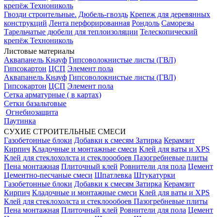
крепёж Технониколь
Гвозди строительные.
Дюбель-гвоздь
Крепеж для деревянных
конструкций
Лента перфорированная
Рондоль
Саморезы
Тарельчатые дюбели для теплоизоляции
Телескопический
крепёж Технониколь
Листовые материалы
Аквапанель Кнауф
Гипсоволокнистые листы (ГВЛ)
Гипсокартон
ЦСП
Элемент пола
Аквапанель Кнауф
Гипсоволокнистые листы (ГВЛ)
Гипсокартон
ЦСП
Элемент пола
Сетка арматурные ( в картах)
Сетки базальтовые
Огнебиозащита
Паутинка
СУХИЕ СТРОИТЕЛЬНЫЕ СМЕСИ
Газобетонные блоки
Добавки к смесям
Затирка
Керамзит
Кирпич
Кладочные и монтажные смеси
Клей для ваты и XPS
Клей для стеклохолста и стеклоообоев
Пазогребневые плиты
Пена монтажная
Плиточный клей
Ровнители для пола
Цемент
Цементно-песчаные смеси
Шпатлевка
Штукатурки
Газобетонные блоки
Добавки к смесям
Затирка
Керамзит
Кирпич
Кладочные и монтажные смеси
Клей для ваты и XPS
Клей для стеклохолста и стеклоообоев
Пазогребневые плиты
Пена монтажная
Плиточный клей
Ровнители для пола
Цемент