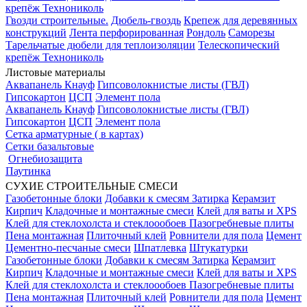
крепёж Технониколь
Гвозди строительные.
Дюбель-гвоздь
Крепеж для деревянных
конструкций
Лента перфорированная
Рондоль
Саморезы
Тарельчатые дюбели для теплоизоляции
Телескопический
крепёж Технониколь
Листовые материалы
Аквапанель Кнауф
Гипсоволокнистые листы (ГВЛ)
Гипсокартон
ЦСП
Элемент пола
Аквапанель Кнауф
Гипсоволокнистые листы (ГВЛ)
Гипсокартон
ЦСП
Элемент пола
Сетка арматурные ( в картах)
Сетки базальтовые
Огнебиозащита
Паутинка
СУХИЕ СТРОИТЕЛЬНЫЕ СМЕСИ
Газобетонные блоки
Добавки к смесям
Затирка
Керамзит
Кирпич
Кладочные и монтажные смеси
Клей для ваты и XPS
Клей для стеклохолста и стеклоообоев
Пазогребневые плиты
Пена монтажная
Плиточный клей
Ровнители для пола
Цемент
Цементно-песчаные смеси
Шпатлевка
Штукатурки
Газобетонные блоки
Добавки к смесям
Затирка
Керамзит
Кирпич
Кладочные и монтажные смеси
Клей для ваты и XPS
Клей для стеклохолста и стеклоообоев
Пазогребневые плиты
Пена монтажная
Плиточный клей
Ровнители для пола
Цемент