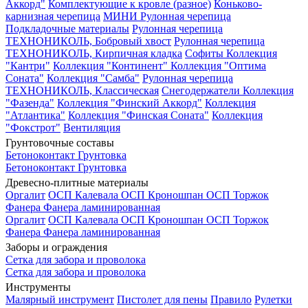
Аккорд"
Комплектующие к кровле (разное)
Коньково-
карнизная черепица
МИНИ Рулонная черепица
Подкладочные материалы
Рулонная черепица
ТЕХНОНИКОЛЬ, Бобровый хвост
Рулонная черепица
ТЕХНОНИКОЛЬ, Кирпичная кладка
Софиты
Коллекция
"Кантри"
Коллекция "Континент"
Коллекция "Оптима
Соната"
Коллекция "Самба"
Рулонная черепица
ТЕХНОНИКОЛЬ, Классическая
Снегодержатели
Коллекция
"Фазенда"
Коллекция "Финский Аккорд"
Коллекция
"Атлантика"
Коллекция "Финская Соната"
Коллекция
"Фокстрот"
Вентиляция
Грунтовочные составы
Бетоноконтакт
Грунтовка
Бетоноконтакт
Грунтовка
Древесно-плитные материалы
Оргалит
ОСП Калевала
ОСП Кроношпан
ОСП Торжок
Фанера
Фанера ламинированная
Оргалит
ОСП Калевала
ОСП Кроношпан
ОСП Торжок
Фанера
Фанера ламинированная
Заборы и ограждения
Сетка для забора и проволока
Сетка для забора и проволока
Инструменты
Малярный инструмент
Пистолет для пены
Правило
Рулетки