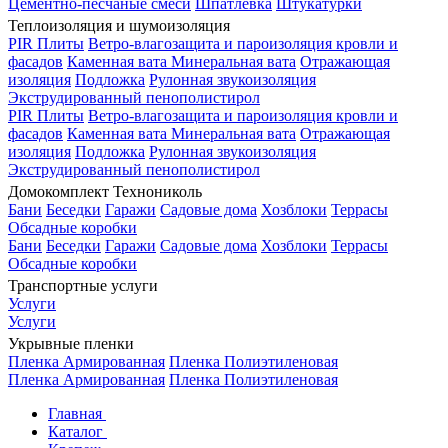
Цементно-песчаные смеси
Шпатлевка
Штукатурки
Теплоизоляция и шумоизоляция
PIR Плиты
Ветро-влагозащита и пароизоляция кровли и
фасадов
Каменная вата
Минеральная вата
Отражающая
изоляция
Подложка
Рулонная звукоизоляция
Экструдированный пенополистирол
PIR Плиты
Ветро-влагозащита и пароизоляция кровли и
фасадов
Каменная вата
Минеральная вата
Отражающая
изоляция
Подложка
Рулонная звукоизоляция
Экструдированный пенополистирол
Домокомплект Технониколь
Бани
Беседки
Гаражи
Садовые дома
Хозблоки
Террасы
Обсадные коробки
Бани
Беседки
Гаражи
Садовые дома
Хозблоки
Террасы
Обсадные коробки
Транспортные услуги
Услуги
Услуги
Укрывные пленки
Пленка Армированная
Пленка Полиэтиленовая
Пленка Армированная
Пленка Полиэтиленовая
Главная
Каталог