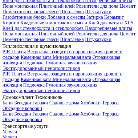
Клей для стеклохолста и стеклоообоев
Пазогребневые плиты
Пена монтажная
Плиточный клей
Ровнители для пола
Цемент
Цементно-песчаные смеси
Шпатлевка
Штукатурки
Газобетонные блоки
Добавки к смесям
Затирка
Керамзит
Кирпич
Кладочные и монтажные смеси
Клей для ваты и XPS
Клей для стеклохолста и стеклоообоев
Пазогребневые плиты
Пена монтажная
Плиточный клей
Ровнители для пола
Цемент
Цементно-песчаные смеси
Шпатлевка
Штукатурки
Теплоизоляция и шумоизоляция
PIR Плиты
Ветро-влагозащита и пароизоляция кровли и
фасадов
Каменная вата
Минеральная вата
Отражающая
изоляция
Подложка
Рулонная звукоизоляция
Экструдированный пенополистирол
PIR Плиты
Ветро-влагозащита и пароизоляция кровли и
фасадов
Каменная вата
Минеральная вата
Отражающая
изоляция
Подложка
Рулонная звукоизоляция
Экструдированный пенополистирол
Домокомплект Технониколь
Бани
Беседки
Гаражи
Садовые дома
Хозблоки
Террасы
Обсадные коробки
Бани
Беседки
Гаражи
Садовые дома
Хозблоки
Террасы
Обсадные коробки
Транспортные услуги
Услуги
Услуги