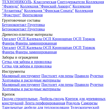
ТЕХНОНИКОЛЬ, Классическая
Снегодержатели
Коллекция
"Фазенда"
Коллекция "Финский Аккорд"
Коллекция
"Атлантика"
Коллекция "Финская Соната"
Коллекция
"Фокстрот"
Вентиляция
Грунтовочные составы
Бетоноконтакт
Грунтовка
Бетоноконтакт
Грунтовка
Древесно-плитные материалы
Оргалит
ОСП Калевала
ОСП Кроношпан
ОСП Торжок
Фанера
Фанера ламинированная
Оргалит
ОСП Калевала
ОСП Кроношпан
ОСП Торжок
Фанера
Фанера ламинированная
Заборы и ограждения
Сетка для забора и проволока
Сетка для забора и проволока
Инструменты
Малярный инструмент
Пистолет для пены
Правило
Рулетки
Хозтовары и расходные материалы
Малярный инструмент
Пистолет для пены
Правило
Рулетки
Хозтовары и расходные материалы
Крепеж
Гвозди строительные.
Дюбель-гвоздь
Крепеж для деревянных
конструкций
Лента перфорированная
Рондоль
Саморезы
Тарельчатые дюбели для теплоизоляции
Телескопический