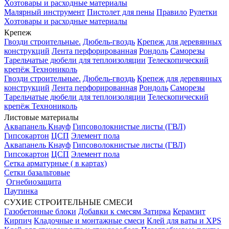
Хозтовары и расходные материалы
Малярный инструмент
Пистолет для пены
Правило
Рулетки
Хозтовары и расходные материалы
Крепеж
Гвозди строительные.
Дюбель-гвоздь
Крепеж для деревянных
конструкций
Лента перфорированная
Рондоль
Саморезы
Тарельчатые дюбели для теплоизоляции
Телескопический
крепёж Технониколь
Гвозди строительные.
Дюбель-гвоздь
Крепеж для деревянных
конструкций
Лента перфорированная
Рондоль
Саморезы
Тарельчатые дюбели для теплоизоляции
Телескопический
крепёж Технониколь
Листовые материалы
Аквапанель Кнауф
Гипсоволокнистые листы (ГВЛ)
Гипсокартон
ЦСП
Элемент пола
Аквапанель Кнауф
Гипсоволокнистые листы (ГВЛ)
Гипсокартон
ЦСП
Элемент пола
Сетка арматурные ( в картах)
Сетки базальтовые
Огнебиозащита
Паутинка
СУХИЕ СТРОИТЕЛЬНЫЕ СМЕСИ
Газобетонные блоки
Добавки к смесям
Затирка
Керамзит
Кирпич
Кладочные и монтажные смеси
Клей для ваты и XPS