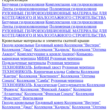
Битумная гидроизоляция
Комплектация для гидроизоляции
Ленты гидроизоляционные
Полимерная гидроизоляция
РУЛОННЫЕ ГИДРОИЗОЛЯЦИОННЫЕ МАТЕРИАЛЫ ДЛЯ
КОТТЕДЖНОГО И МАЛОЭТАЖНОГО СТРОИТЕЛЬСТВА
Битумная гидроизоляция
Комплектация для гидроизоляции
Ленты гидроизоляционные
Полимерная гидроизоляция
РУЛОННЫЕ ГИДРОИЗОЛЯЦИОННЫЕ МАТЕРИАЛЫ ДЛЯ
КОТТЕДЖНОГО И МАЛОЭТАЖНОГО СТРОИТЕЛЬСТВА
Кровельные материалы и элементы скатной крыши
Гвозди кровельные
Ендовный ковер
Коллекция "Вестерн"
Коллекция "Джаз"
Коллекция "Кадриль"
Коллекция "Оптима
Аккорд"
Комплектующие к кровле (разное)
Коньково-
карнизная черепица
МИНИ Рулонная черепица
Подкладочные материалы
Рулонная черепица
ТЕХНОНИКОЛЬ, Бобровый хвост
Рулонная черепица
ТЕХНОНИКОЛЬ, Кирпичная кладка
Софиты
Коллекция
"Кантри"
Коллекция "Континент"
Коллекция "Оптима
Соната"
Коллекция "Самба"
Рулонная черепица
ТЕХНОНИКОЛЬ, Классическая
Снегодержатели
Коллекция
"Фазенда"
Коллекция "Финский Аккорд"
Коллекция
"Атлантика"
Коллекция "Финская Соната"
Коллекция
"Фокстрот"
Вентиляция
Гвозди кровельные
Ендовный ковер
Коллекция "Вестерн"
Коллекция "Джаз"
Коллекция "Кадриль"
Коллекция "Оптима