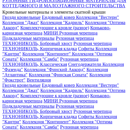
РУЛОННЫЕ ГИДРОИЗОЛЯЦИОННЫЕ МАТЕРИАЛЫ ДЛЯ
КОТТЕДЖНОГО И МАЛОЭТАЖНОГО СТРОИТЕЛЬСТВА
Кровельные материалы и элементы скатной крыши
Гвозди кровельные
Ендовный ковер
Коллекция "Вестерн"
Коллекция "Джаз"
Коллекция "Кадриль"
Коллекция "Оптима
Аккорд"
Комплектующие к кровле (разное)
Коньково-
карнизная черепица
МИНИ Рулонная черепица
Подкладочные материалы
Рулонная черепица
ТЕХНОНИКОЛЬ, Бобровый хвост
Рулонная черепица
ТЕХНОНИКОЛЬ, Кирпичная кладка
Софиты
Коллекция
"Кантри"
Коллекция "Континент"
Коллекция "Оптима
Соната"
Коллекция "Самба"
Рулонная черепица
ТЕХНОНИКОЛЬ, Классическая
Снегодержатели
Коллекция
"Фазенда"
Коллекция "Финский Аккорд"
Коллекция
"Атлантика"
Коллекция "Финская Соната"
Коллекция
"Фокстрот"
Вентиляция
Гвозди кровельные
Ендовный ковер
Коллекция "Вестерн"
Коллекция "Джаз"
Коллекция "Кадриль"
Коллекция "Оптима
Аккорд"
Комплектующие к кровле (разное)
Коньково-
карнизная черепица
МИНИ Рулонная черепица
Подкладочные материалы
Рулонная черепица
ТЕХНОНИКОЛЬ, Бобровый хвост
Рулонная черепица
ТЕХНОНИКОЛЬ, Кирпичная кладка
Софиты
Коллекция
"Кантри"
Коллекция "Континент"
Коллекция "Оптима
Соната"
Коллекция "Самба"
Рулонная черепица