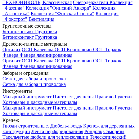
ТЕХНОНИКОЛЬ, Классическая
Снегодержатели
Коллекция
"Фазенда"
Коллекция "Финский Аккорд"
Коллекция
"Атлантика"
Коллекция "Финская Соната"
Коллекция
"Фокстрот"
Вентиляция
Грунтовочные составы
Бетоноконтакт
Грунтовка
Бетоноконтакт
Грунтовка
Древесно-плитные материалы
Оргалит
ОСП Калевала
ОСП Кроношпан
ОСП Торжок
Фанера
Фанера ламинированная
Оргалит
ОСП Калевала
ОСП Кроношпан
ОСП Торжок
Фанера
Фанера ламинированная
Заборы и ограждения
Сетка для забора и проволока
Сетка для забора и проволока
Инструменты
Малярный инструмент
Пистолет для пены
Правило
Рулетки
Хозтовары и расходные материалы
Малярный инструмент
Пистолет для пены
Правило
Рулетки
Хозтовары и расходные материалы
Крепеж
Гвозди строительные.
Дюбель-гвоздь
Крепеж для деревянных
конструкций
Лента перфорированная
Рондоль
Саморезы
Тарельчатые дюбели для теплоизоляции
Телескопический