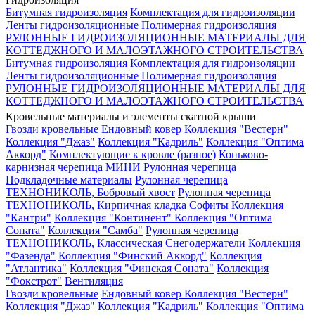
Битумная гидроизоляция
Комплектация для гидроизоляции
Ленты гидроизоляционные
Полимерная гидроизоляция
РУЛОННЫЕ ГИДРОИЗОЛЯЦИОННЫЕ МАТЕРИАЛЫ ДЛЯ
КОТТЕДЖНОГО И МАЛОЭТАЖНОГО СТРОИТЕЛЬСТВА
Битумная гидроизоляция
Комплектация для гидроизоляции
Ленты гидроизоляционные
Полимерная гидроизоляция
РУЛОННЫЕ ГИДРОИЗОЛЯЦИОННЫЕ МАТЕРИАЛЫ ДЛЯ
КОТТЕДЖНОГО И МАЛОЭТАЖНОГО СТРОИТЕЛЬСТВА
Кровельные материалы и элементы скатной крыши
Гвозди кровельные
Ендовный ковер
Коллекция "Вестерн"
Коллекция "Джаз"
Коллекция "Кадриль"
Коллекция "Оптима
Аккорд"
Комплектующие к кровле (разное)
Коньково-
карнизная черепица
МИНИ Рулонная черепица
Подкладочные материалы
Рулонная черепица
ТЕХНОНИКОЛЬ, Бобровый хвост
Рулонная черепица
ТЕХНОНИКОЛЬ, Кирпичная кладка
Софиты
Коллекция
"Кантри"
Коллекция "Континент"
Коллекция "Оптима
Соната"
Коллекция "Самба"
Рулонная черепица
ТЕХНОНИКОЛЬ, Классическая
Снегодержатели
Коллекция
"Фазенда"
Коллекция "Финский Аккорд"
Коллекция
"Атлантика"
Коллекция "Финская Соната"
Коллекция
"Фокстрот"
Вентиляция
Гвозди кровельные
Ендовный ковер
Коллекция "Вестерн"
Коллекция "Джаз"
Коллекция "Кадриль"
Коллекция "Оптима