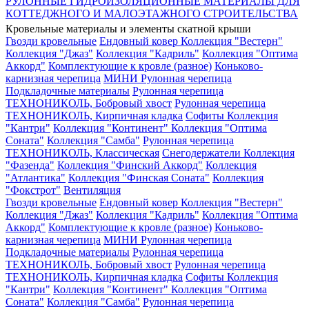
РУЛОННЫЕ ГИДРОИЗОЛЯЦИОННЫЕ МАТЕРИАЛЫ ДЛЯ
КОТТЕДЖНОГО И МАЛОЭТАЖНОГО СТРОИТЕЛЬСТВА
Кровельные материалы и элементы скатной крыши
Гвозди кровельные
Ендовный ковер
Коллекция "Вестерн"
Коллекция "Джаз"
Коллекция "Кадриль"
Коллекция "Оптима
Аккорд"
Комплектующие к кровле (разное)
Коньково-
карнизная черепица
МИНИ Рулонная черепица
Подкладочные материалы
Рулонная черепица
ТЕХНОНИКОЛЬ, Бобровый хвост
Рулонная черепица
ТЕХНОНИКОЛЬ, Кирпичная кладка
Софиты
Коллекция
"Кантри"
Коллекция "Континент"
Коллекция "Оптима
Соната"
Коллекция "Самба"
Рулонная черепица
ТЕХНОНИКОЛЬ, Классическая
Снегодержатели
Коллекция
"Фазенда"
Коллекция "Финский Аккорд"
Коллекция
"Атлантика"
Коллекция "Финская Соната"
Коллекция
"Фокстрот"
Вентиляция
Гвозди кровельные
Ендовный ковер
Коллекция "Вестерн"
Коллекция "Джаз"
Коллекция "Кадриль"
Коллекция "Оптима
Аккорд"
Комплектующие к кровле (разное)
Коньково-
карнизная черепица
МИНИ Рулонная черепица
Подкладочные материалы
Рулонная черепица
ТЕХНОНИКОЛЬ, Бобровый хвост
Рулонная черепица
ТЕХНОНИКОЛЬ, Кирпичная кладка
Софиты
Коллекция
"Кантри"
Коллекция "Континент"
Коллекция "Оптима
Соната"
Коллекция "Самба"
Рулонная черепица