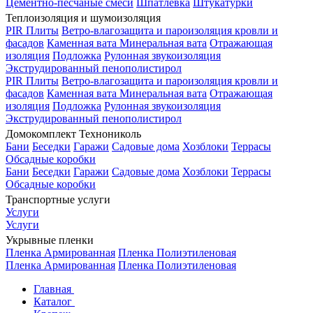
Цементно-песчаные смеси
Шпатлевка
Штукатурки
Теплоизоляция и шумоизоляция
PIR Плиты
Ветро-влагозащита и пароизоляция кровли и
фасадов
Каменная вата
Минеральная вата
Отражающая
изоляция
Подложка
Рулонная звукоизоляция
Экструдированный пенополистирол
PIR Плиты
Ветро-влагозащита и пароизоляция кровли и
фасадов
Каменная вата
Минеральная вата
Отражающая
изоляция
Подложка
Рулонная звукоизоляция
Экструдированный пенополистирол
Домокомплект Технониколь
Бани
Беседки
Гаражи
Садовые дома
Хозблоки
Террасы
Обсадные коробки
Бани
Беседки
Гаражи
Садовые дома
Хозблоки
Террасы
Обсадные коробки
Транспортные услуги
Услуги
Услуги
Укрывные пленки
Пленка Армированная
Пленка Полиэтиленовая
Пленка Армированная
Пленка Полиэтиленовая
Главная
Каталог