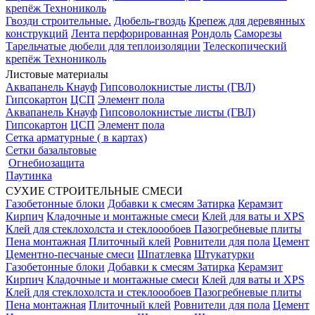
крепёж Технониколь
Гвозди строительные.
Дюбель-гвоздь
Крепеж для деревянных
конструкций
Лента перфорированная
Рондоль
Саморезы
Тарельчатые дюбели для теплоизоляции
Телескопический
крепёж Технониколь
Листовые материалы
Аквапанель Кнауф
Гипсоволокнистые листы (ГВЛ)
Гипсокартон
ЦСП
Элемент пола
Аквапанель Кнауф
Гипсоволокнистые листы (ГВЛ)
Гипсокартон
ЦСП
Элемент пола
Сетка арматурные ( в картах)
Сетки базальтовые
Огнебиозащита
Паутинка
СУХИЕ СТРОИТЕЛЬНЫЕ СМЕСИ
Газобетонные блоки
Добавки к смесям
Затирка
Керамзит
Кирпич
Кладочные и монтажные смеси
Клей для ваты и XPS
Клей для стеклохолста и стеклоообоев
Пазогребневые плиты
Пена монтажная
Плиточный клей
Ровнители для пола
Цемент
Цементно-песчаные смеси
Шпатлевка
Штукатурки
Газобетонные блоки
Добавки к смесям
Затирка
Керамзит
Кирпич
Кладочные и монтажные смеси
Клей для ваты и XPS
Клей для стеклохолста и стеклоообоев
Пазогребневые плиты
Пена монтажная
Плиточный клей
Ровнители для пола
Цемент