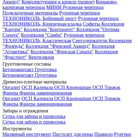
Аккорд"
Комплектующие к кровле (разное)
Коньково-
карнизная черепица
МИНИ Рулонная черепица
Подкладочные материалы
Рулонная черепица
ТЕХНОНИКОЛЬ, Бобровый хвост
Рулонная черепица
ТЕХНОНИКОЛЬ, Кирпичная кладка
Софиты
Коллекция
"Кантри"
Коллекция "Континент"
Коллекция "Оптима
Соната"
Коллекция "Самба"
Рулонная черепица
ТЕХНОНИКОЛЬ, Классическая
Снегодержатели
Коллекция
"Фазенда"
Коллекция "Финский Аккорд"
Коллекция
"Атлантика"
Коллекция "Финская Соната"
Коллекция
"Фокстрот"
Вентиляция
Грунтовочные составы
Бетоноконтакт
Грунтовка
Бетоноконтакт
Грунтовка
Древесно-плитные материалы
Оргалит
ОСП Калевала
ОСП Кроношпан
ОСП Торжок
Фанера
Фанера ламинированная
Оргалит
ОСП Калевала
ОСП Кроношпан
ОСП Торжок
Фанера
Фанера ламинированная
Заборы и ограждения
Сетка для забора и проволока
Сетка для забора и проволока
Инструменты
Малярный инструмент
Пистолет для пены
Правило
Рулетки