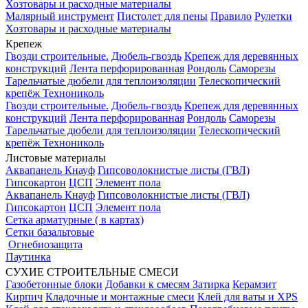
Хозтовары и расходные материалы
Малярный инструмент
Пистолет для пены
Правило
Рулетки
Хозтовары и расходные материалы
Крепеж
Гвозди строительные.
Дюбель-гвоздь
Крепеж для деревянных
конструкций
Лента перфорированная
Рондоль
Саморезы
Тарельчатые дюбели для теплоизоляции
Телескопический
крепёж Технониколь
Гвозди строительные.
Дюбель-гвоздь
Крепеж для деревянных
конструкций
Лента перфорированная
Рондоль
Саморезы
Тарельчатые дюбели для теплоизоляции
Телескопический
крепёж Технониколь
Листовые материалы
Аквапанель Кнауф
Гипсоволокнистые листы (ГВЛ)
Гипсокартон
ЦСП
Элемент пола
Аквапанель Кнауф
Гипсоволокнистые листы (ГВЛ)
Гипсокартон
ЦСП
Элемент пола
Сетка арматурные ( в картах)
Сетки базальтовые
Огнебиозащита
Паутинка
СУХИЕ СТРОИТЕЛЬНЫЕ СМЕСИ
Газобетонные блоки
Добавки к смесям
Затирка
Керамзит
Кирпич
Кладочные и монтажные смеси
Клей для ваты и XPS