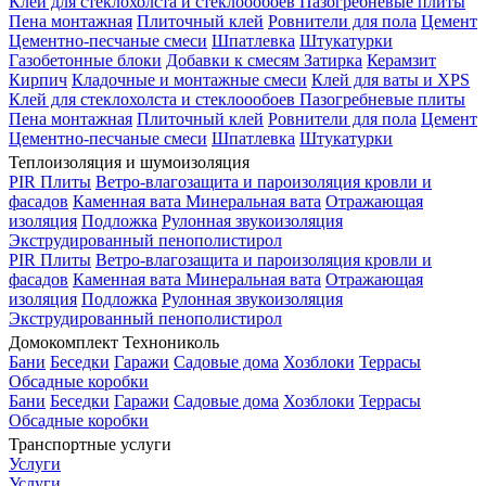
Клей для стеклохолста и стеклоообоев
Пазогребневые плиты
Пена монтажная
Плиточный клей
Ровнители для пола
Цемент
Цементно-песчаные смеси
Шпатлевка
Штукатурки
Газобетонные блоки
Добавки к смесям
Затирка
Керамзит
Кирпич
Кладочные и монтажные смеси
Клей для ваты и XPS
Клей для стеклохолста и стеклоообоев
Пазогребневые плиты
Пена монтажная
Плиточный клей
Ровнители для пола
Цемент
Цементно-песчаные смеси
Шпатлевка
Штукатурки
Теплоизоляция и шумоизоляция
PIR Плиты
Ветро-влагозащита и пароизоляция кровли и
фасадов
Каменная вата
Минеральная вата
Отражающая
изоляция
Подложка
Рулонная звукоизоляция
Экструдированный пенополистирол
PIR Плиты
Ветро-влагозащита и пароизоляция кровли и
фасадов
Каменная вата
Минеральная вата
Отражающая
изоляция
Подложка
Рулонная звукоизоляция
Экструдированный пенополистирол
Домокомплект Технониколь
Бани
Беседки
Гаражи
Садовые дома
Хозблоки
Террасы
Обсадные коробки
Бани
Беседки
Гаражи
Садовые дома
Хозблоки
Террасы
Обсадные коробки
Транспортные услуги
Услуги
Услуги