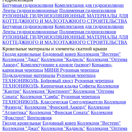
Битумная гидроизоляция
Комплектация для гидроизоляции
Ленты гидроизоляционные
Полимерная гидроизоляция
РУЛОННЫЕ ГИДРОИЗОЛЯЦИОННЫЕ МАТЕРИАЛЫ ДЛЯ
КОТТЕДЖНОГО И МАЛОЭТАЖНОГО СТРОИТЕЛЬСТВА
Битумная гидроизоляция
Комплектация для гидроизоляции
Ленты гидроизоляционные
Полимерная гидроизоляция
РУЛОННЫЕ ГИДРОИЗОЛЯЦИОННЫЕ МАТЕРИАЛЫ ДЛЯ
КОТТЕДЖНОГО И МАЛОЭТАЖНОГО СТРОИТЕЛЬСТВА
Кровельные материалы и элементы скатной крыши
Гвозди кровельные
Ендовный ковер
Коллекция "Вестерн"
Коллекция "Джаз"
Коллекция "Кадриль"
Коллекция "Оптима
Аккорд"
Комплектующие к кровле (разное)
Коньково-
карнизная черепица
МИНИ Рулонная черепица
Подкладочные материалы
Рулонная черепица
ТЕХНОНИКОЛЬ, Бобровый хвост
Рулонная черепица
ТЕХНОНИКОЛЬ, Кирпичная кладка
Софиты
Коллекция
"Кантри"
Коллекция "Континент"
Коллекция "Оптима
Соната"
Коллекция "Самба"
Рулонная черепица
ТЕХНОНИКОЛЬ, Классическая
Снегодержатели
Коллекция
"Фазенда"
Коллекция "Финский Аккорд"
Коллекция
"Атлантика"
Коллекция "Финская Соната"
Коллекция
"Фокстрот"
Вентиляция
Гвозди кровельные
Ендовный ковер
Коллекция "Вестерн"
Коллекция "Джаз"
Коллекция "Кадриль"
Коллекция "Оптима