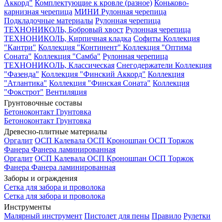
Аккорд"
Комплектующие к кровле (разное)
Коньково-
карнизная черепица
МИНИ Рулонная черепица
Подкладочные материалы
Рулонная черепица
ТЕХНОНИКОЛЬ, Бобровый хвост
Рулонная черепица
ТЕХНОНИКОЛЬ, Кирпичная кладка
Софиты
Коллекция
"Кантри"
Коллекция "Континент"
Коллекция "Оптима
Соната"
Коллекция "Самба"
Рулонная черепица
ТЕХНОНИКОЛЬ, Классическая
Снегодержатели
Коллекция
"Фазенда"
Коллекция "Финский Аккорд"
Коллекция
"Атлантика"
Коллекция "Финская Соната"
Коллекция
"Фокстрот"
Вентиляция
Грунтовочные составы
Бетоноконтакт
Грунтовка
Бетоноконтакт
Грунтовка
Древесно-плитные материалы
Оргалит
ОСП Калевала
ОСП Кроношпан
ОСП Торжок
Фанера
Фанера ламинированная
Оргалит
ОСП Калевала
ОСП Кроношпан
ОСП Торжок
Фанера
Фанера ламинированная
Заборы и ограждения
Сетка для забора и проволока
Сетка для забора и проволока
Инструменты
Малярный инструмент
Пистолет для пены
Правило
Рулетки