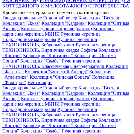
РУЛОННЫЕ ГИДРОИЗОЛЯЦИОННЫЕ МАТЕРИАЛЫ ДЛЯ
КОТТЕДЖНОГО И МАЛОЭТАЖНОГО СТРОИТЕЛЬСТВА
Кровельные материалы и элементы скатной крыши
Гвозди кровельные
Ендовный ковер
Коллекция "Вестерн"
Коллекция "Джаз"
Коллекция "Кадриль"
Коллекция "Оптима
Аккорд"
Комплектующие к кровле (разное)
Коньково-
карнизная черепица
МИНИ Рулонная черепица
Подкладочные материалы
Рулонная черепица
ТЕХНОНИКОЛЬ, Бобровый хвост
Рулонная черепица
ТЕХНОНИКОЛЬ, Кирпичная кладка
Софиты
Коллекция
"Кантри"
Коллекция "Континент"
Коллекция "Оптима
Соната"
Коллекция "Самба"
Рулонная черепица
ТЕХНОНИКОЛЬ, Классическая
Снегодержатели
Коллекция
"Фазенда"
Коллекция "Финский Аккорд"
Коллекция
"Атлантика"
Коллекция "Финская Соната"
Коллекция
"Фокстрот"
Вентиляция
Гвозди кровельные
Ендовный ковер
Коллекция "Вестерн"
Коллекция "Джаз"
Коллекция "Кадриль"
Коллекция "Оптима
Аккорд"
Комплектующие к кровле (разное)
Коньково-
карнизная черепица
МИНИ Рулонная черепица
Подкладочные материалы
Рулонная черепица
ТЕХНОНИКОЛЬ, Бобровый хвост
Рулонная черепица
ТЕХНОНИКОЛЬ, Кирпичная кладка
Софиты
Коллекция
"Кантри"
Коллекция "Континент"
Коллекция "Оптима
Соната"
Коллекция "Самба"
Рулонная черепица