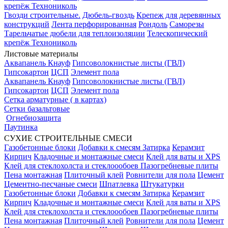
крепёж Технониколь
Гвозди строительные.
Дюбель-гвоздь
Крепеж для деревянных
конструкций
Лента перфорированная
Рондоль
Саморезы
Тарельчатые дюбели для теплоизоляции
Телескопический
крепёж Технониколь
Листовые материалы
Аквапанель Кнауф
Гипсоволокнистые листы (ГВЛ)
Гипсокартон
ЦСП
Элемент пола
Аквапанель Кнауф
Гипсоволокнистые листы (ГВЛ)
Гипсокартон
ЦСП
Элемент пола
Сетка арматурные ( в картах)
Сетки базальтовые
Огнебиозащита
Паутинка
СУХИЕ СТРОИТЕЛЬНЫЕ СМЕСИ
Газобетонные блоки
Добавки к смесям
Затирка
Керамзит
Кирпич
Кладочные и монтажные смеси
Клей для ваты и XPS
Клей для стеклохолста и стеклоообоев
Пазогребневые плиты
Пена монтажная
Плиточный клей
Ровнители для пола
Цемент
Цементно-песчаные смеси
Шпатлевка
Штукатурки
Газобетонные блоки
Добавки к смесям
Затирка
Керамзит
Кирпич
Кладочные и монтажные смеси
Клей для ваты и XPS
Клей для стеклохолста и стеклоообоев
Пазогребневые плиты
Пена монтажная
Плиточный клей
Ровнители для пола
Цемент