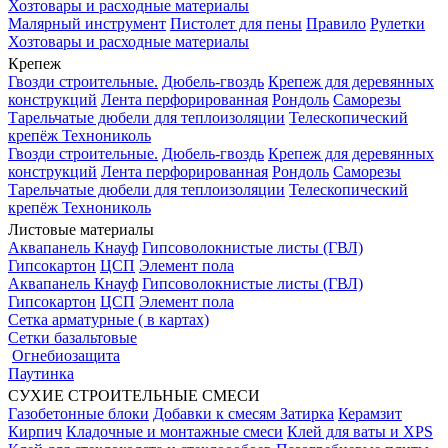
Хозтовары и расходные материалы
Малярный инструмент
Пистолет для пены
Правило
Рулетки
Хозтовары и расходные материалы
Крепеж
Гвозди строительные.
Дюбель-гвоздь
Крепеж для деревянных
конструкций
Лента перфорированная
Рондоль
Саморезы
Тарельчатые дюбели для теплоизоляции
Телескопический
крепёж Технониколь
Гвозди строительные.
Дюбель-гвоздь
Крепеж для деревянных
конструкций
Лента перфорированная
Рондоль
Саморезы
Тарельчатые дюбели для теплоизоляции
Телескопический
крепёж Технониколь
Листовые материалы
Аквапанель Кнауф
Гипсоволокнистые листы (ГВЛ)
Гипсокартон
ЦСП
Элемент пола
Аквапанель Кнауф
Гипсоволокнистые листы (ГВЛ)
Гипсокартон
ЦСП
Элемент пола
Сетка арматурные ( в картах)
Сетки базальтовые
Огнебиозащита
Паутинка
СУХИЕ СТРОИТЕЛЬНЫЕ СМЕСИ
Газобетонные блоки
Добавки к смесям
Затирка
Керамзит
Кирпич
Кладочные и монтажные смеси
Клей для ваты и XPS