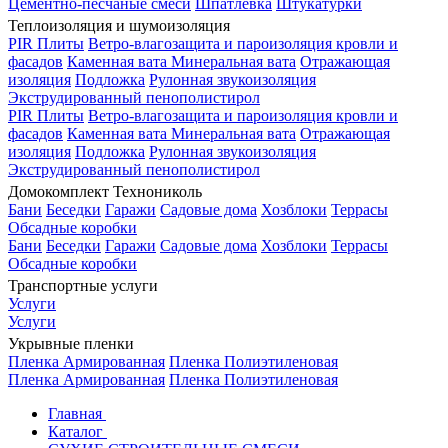
Цементно-песчаные смеси
Шпатлевка
Штукатурки
Теплоизоляция и шумоизоляция
PIR Плиты
Ветро-влагозащита и пароизоляция кровли и
фасадов
Каменная вата
Минеральная вата
Отражающая
изоляция
Подложка
Рулонная звукоизоляция
Экструдированный пенополистирол
PIR Плиты
Ветро-влагозащита и пароизоляция кровли и
фасадов
Каменная вата
Минеральная вата
Отражающая
изоляция
Подложка
Рулонная звукоизоляция
Экструдированный пенополистирол
Домокомплект Технониколь
Бани
Беседки
Гаражи
Садовые дома
Хозблоки
Террасы
Обсадные коробки
Бани
Беседки
Гаражи
Садовые дома
Хозблоки
Террасы
Обсадные коробки
Транспортные услуги
Услуги
Услуги
Укрывные пленки
Пленка Армированная
Пленка Полиэтиленовая
Пленка Армированная
Пленка Полиэтиленовая
Главная
Каталог