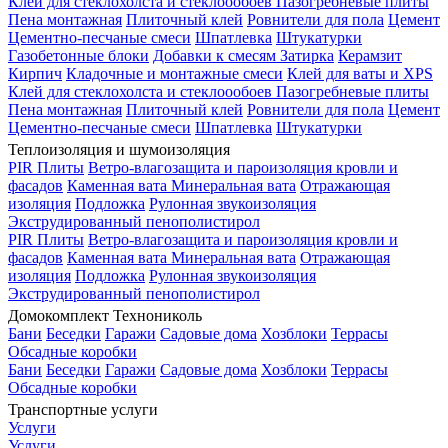
Клей для стеклохолста и стеклоообоев
Пазогребневые плиты
Пена монтажная
Плиточный клей
Ровнители для пола
Цемент
Цементно-песчаные смеси
Шпатлевка
Штукатурки
Газобетонные блоки
Добавки к смесям
Затирка
Керамзит
Кирпич
Кладочные и монтажные смеси
Клей для ваты и XPS
Клей для стеклохолста и стеклоообоев
Пазогребневые плиты
Пена монтажная
Плиточный клей
Ровнители для пола
Цемент
Цементно-песчаные смеси
Шпатлевка
Штукатурки
Теплоизоляция и шумоизоляция
PIR Плиты
Ветро-влагозащита и пароизоляция кровли и
фасадов
Каменная вата
Минеральная вата
Отражающая
изоляция
Подложка
Рулонная звукоизоляция
Экструдированный пенополистирол
PIR Плиты
Ветро-влагозащита и пароизоляция кровли и
фасадов
Каменная вата
Минеральная вата
Отражающая
изоляция
Подложка
Рулонная звукоизоляция
Экструдированный пенополистирол
Домокомплект Технониколь
Бани
Беседки
Гаражи
Садовые дома
Хозблоки
Террасы
Обсадные коробки
Бани
Беседки
Гаражи
Садовые дома
Хозблоки
Террасы
Обсадные коробки
Транспортные услуги
Услуги
Услуги