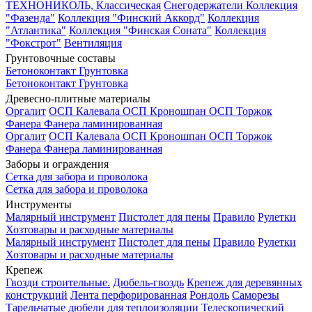
ТЕХНОНИКОЛЬ, Классическая
Снегодержатели
Коллекция
"Фазенда"
Коллекция "Финский Аккорд"
Коллекция
"Атлантика"
Коллекция "Финская Соната"
Коллекция
"Фокстрот"
Вентиляция
Грунтовочные составы
Бетоноконтакт
Грунтовка
Бетоноконтакт
Грунтовка
Древесно-плитные материалы
Оргалит
ОСП Калевала
ОСП Кроношпан
ОСП Торжок
Фанера
Фанера ламинированная
Оргалит
ОСП Калевала
ОСП Кроношпан
ОСП Торжок
Фанера
Фанера ламинированная
Заборы и ограждения
Сетка для забора и проволока
Сетка для забора и проволока
Инструменты
Малярный инструмент
Пистолет для пены
Правило
Рулетки
Хозтовары и расходные материалы
Малярный инструмент
Пистолет для пены
Правило
Рулетки
Хозтовары и расходные материалы
Крепеж
Гвозди строительные.
Дюбель-гвоздь
Крепеж для деревянных
конструкций
Лента перфорированная
Рондоль
Саморезы
Тарельчатые дюбели для теплоизоляции
Телескопический