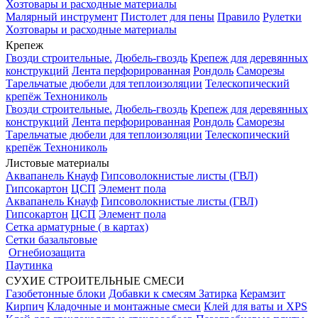
Хозтовары и расходные материалы
Малярный инструмент
Пистолет для пены
Правило
Рулетки
Хозтовары и расходные материалы
Крепеж
Гвозди строительные.
Дюбель-гвоздь
Крепеж для деревянных
конструкций
Лента перфорированная
Рондоль
Саморезы
Тарельчатые дюбели для теплоизоляции
Телескопический
крепёж Технониколь
Гвозди строительные.
Дюбель-гвоздь
Крепеж для деревянных
конструкций
Лента перфорированная
Рондоль
Саморезы
Тарельчатые дюбели для теплоизоляции
Телескопический
крепёж Технониколь
Листовые материалы
Аквапанель Кнауф
Гипсоволокнистые листы (ГВЛ)
Гипсокартон
ЦСП
Элемент пола
Аквапанель Кнауф
Гипсоволокнистые листы (ГВЛ)
Гипсокартон
ЦСП
Элемент пола
Сетка арматурные ( в картах)
Сетки базальтовые
Огнебиозащита
Паутинка
СУХИЕ СТРОИТЕЛЬНЫЕ СМЕСИ
Газобетонные блоки
Добавки к смесям
Затирка
Керамзит
Кирпич
Кладочные и монтажные смеси
Клей для ваты и XPS