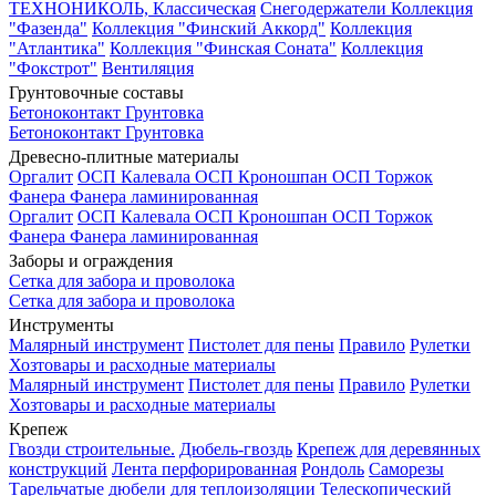
ТЕХНОНИКОЛЬ, Классическая
Снегодержатели
Коллекция
"Фазенда"
Коллекция "Финский Аккорд"
Коллекция
"Атлантика"
Коллекция "Финская Соната"
Коллекция
"Фокстрот"
Вентиляция
Грунтовочные составы
Бетоноконтакт
Грунтовка
Бетоноконтакт
Грунтовка
Древесно-плитные материалы
Оргалит
ОСП Калевала
ОСП Кроношпан
ОСП Торжок
Фанера
Фанера ламинированная
Оргалит
ОСП Калевала
ОСП Кроношпан
ОСП Торжок
Фанера
Фанера ламинированная
Заборы и ограждения
Сетка для забора и проволока
Сетка для забора и проволока
Инструменты
Малярный инструмент
Пистолет для пены
Правило
Рулетки
Хозтовары и расходные материалы
Малярный инструмент
Пистолет для пены
Правило
Рулетки
Хозтовары и расходные материалы
Крепеж
Гвозди строительные.
Дюбель-гвоздь
Крепеж для деревянных
конструкций
Лента перфорированная
Рондоль
Саморезы
Тарельчатые дюбели для теплоизоляции
Телескопический