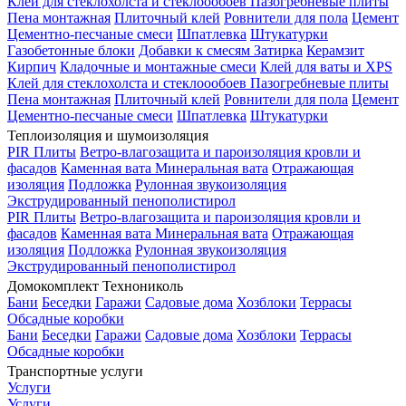
Клей для стеклохолста и стеклоообоев
Пазогребневые плиты
Пена монтажная
Плиточный клей
Ровнители для пола
Цемент
Цементно-песчаные смеси
Шпатлевка
Штукатурки
Газобетонные блоки
Добавки к смесям
Затирка
Керамзит
Кирпич
Кладочные и монтажные смеси
Клей для ваты и XPS
Клей для стеклохолста и стеклоообоев
Пазогребневые плиты
Пена монтажная
Плиточный клей
Ровнители для пола
Цемент
Цементно-песчаные смеси
Шпатлевка
Штукатурки
Теплоизоляция и шумоизоляция
PIR Плиты
Ветро-влагозащита и пароизоляция кровли и
фасадов
Каменная вата
Минеральная вата
Отражающая
изоляция
Подложка
Рулонная звукоизоляция
Экструдированный пенополистирол
PIR Плиты
Ветро-влагозащита и пароизоляция кровли и
фасадов
Каменная вата
Минеральная вата
Отражающая
изоляция
Подложка
Рулонная звукоизоляция
Экструдированный пенополистирол
Домокомплект Технониколь
Бани
Беседки
Гаражи
Садовые дома
Хозблоки
Террасы
Обсадные коробки
Бани
Беседки
Гаражи
Садовые дома
Хозблоки
Террасы
Обсадные коробки
Транспортные услуги
Услуги
Услуги