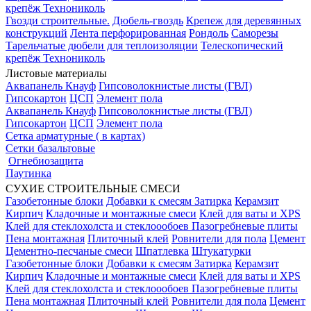
крепёж Технониколь
Гвозди строительные.
Дюбель-гвоздь
Крепеж для деревянных
конструкций
Лента перфорированная
Рондоль
Саморезы
Тарельчатые дюбели для теплоизоляции
Телескопический
крепёж Технониколь
Листовые материалы
Аквапанель Кнауф
Гипсоволокнистые листы (ГВЛ)
Гипсокартон
ЦСП
Элемент пола
Аквапанель Кнауф
Гипсоволокнистые листы (ГВЛ)
Гипсокартон
ЦСП
Элемент пола
Сетка арматурные ( в картах)
Сетки базальтовые
Огнебиозащита
Паутинка
СУХИЕ СТРОИТЕЛЬНЫЕ СМЕСИ
Газобетонные блоки
Добавки к смесям
Затирка
Керамзит
Кирпич
Кладочные и монтажные смеси
Клей для ваты и XPS
Клей для стеклохолста и стеклоообоев
Пазогребневые плиты
Пена монтажная
Плиточный клей
Ровнители для пола
Цемент
Цементно-песчаные смеси
Шпатлевка
Штукатурки
Газобетонные блоки
Добавки к смесям
Затирка
Керамзит
Кирпич
Кладочные и монтажные смеси
Клей для ваты и XPS
Клей для стеклохолста и стеклоообоев
Пазогребневые плиты
Пена монтажная
Плиточный клей
Ровнители для пола
Цемент