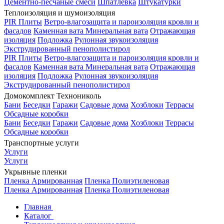
Цементно-песчаные смеси
Шпатлевка
Штукатурки
Теплоизоляция и шумоизоляция
PIR Плиты
Ветро-влагозащита и пароизоляция кровли и
фасадов
Каменная вата
Минеральная вата
Отражающая
изоляция
Подложка
Рулонная звукоизоляция
Экструдированный пенополистирол
PIR Плиты
Ветро-влагозащита и пароизоляция кровли и
фасадов
Каменная вата
Минеральная вата
Отражающая
изоляция
Подложка
Рулонная звукоизоляция
Экструдированный пенополистирол
Домокомплект Технониколь
Бани
Беседки
Гаражи
Садовые дома
Хозблоки
Террасы
Обсадные коробки
Бани
Беседки
Гаражи
Садовые дома
Хозблоки
Террасы
Обсадные коробки
Транспортные услуги
Услуги
Услуги
Укрывные пленки
Пленка Армированная
Пленка Полиэтиленовая
Пленка Армированная
Пленка Полиэтиленовая
Главная
Каталог