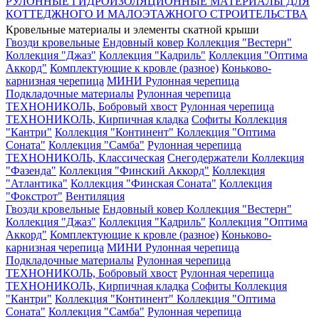
РУЛОННЫЕ ГИДРОИЗОЛЯЦИОННЫЕ МАТЕРИАЛЫ ДЛЯ
КОТТЕДЖНОГО И МАЛОЭТАЖНОГО СТРОИТЕЛЬСТВА
Кровельные материалы и элементы скатной крыши
Гвозди кровельные
Ендовный ковер
Коллекция "Вестерн"
Коллекция "Джаз"
Коллекция "Кадриль"
Коллекция "Оптима
Аккорд"
Комплектующие к кровле (разное)
Коньково-
карнизная черепица
МИНИ Рулонная черепица
Подкладочные материалы
Рулонная черепица
ТЕХНОНИКОЛЬ, Бобровый хвост
Рулонная черепица
ТЕХНОНИКОЛЬ, Кирпичная кладка
Софиты
Коллекция
"Кантри"
Коллекция "Континент"
Коллекция "Оптима
Соната"
Коллекция "Самба"
Рулонная черепица
ТЕХНОНИКОЛЬ, Классическая
Снегодержатели
Коллекция
"Фазенда"
Коллекция "Финский Аккорд"
Коллекция
"Атлантика"
Коллекция "Финская Соната"
Коллекция
"Фокстрот"
Вентиляция
Гвозди кровельные
Ендовный ковер
Коллекция "Вестерн"
Коллекция "Джаз"
Коллекция "Кадриль"
Коллекция "Оптима
Аккорд"
Комплектующие к кровле (разное)
Коньково-
карнизная черепица
МИНИ Рулонная черепица
Подкладочные материалы
Рулонная черепица
ТЕХНОНИКОЛЬ, Бобровый хвост
Рулонная черепица
ТЕХНОНИКОЛЬ, Кирпичная кладка
Софиты
Коллекция
"Кантри"
Коллекция "Континент"
Коллекция "Оптима
Соната"
Коллекция "Самба"
Рулонная черепица