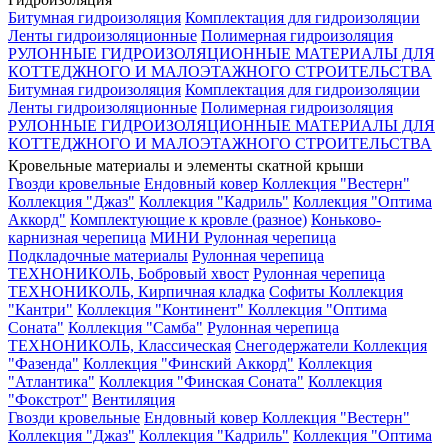
Битумная гидроизоляция
Комплектация для гидроизоляции
Ленты гидроизоляционные
Полимерная гидроизоляция
РУЛОННЫЕ ГИДРОИЗОЛЯЦИОННЫЕ МАТЕРИАЛЫ ДЛЯ
КОТТЕДЖНОГО И МАЛОЭТАЖНОГО СТРОИТЕЛЬСТВА
Битумная гидроизоляция
Комплектация для гидроизоляции
Ленты гидроизоляционные
Полимерная гидроизоляция
РУЛОННЫЕ ГИДРОИЗОЛЯЦИОННЫЕ МАТЕРИАЛЫ ДЛЯ
КОТТЕДЖНОГО И МАЛОЭТАЖНОГО СТРОИТЕЛЬСТВА
Кровельные материалы и элементы скатной крыши
Гвозди кровельные
Ендовный ковер
Коллекция "Вестерн"
Коллекция "Джаз"
Коллекция "Кадриль"
Коллекция "Оптима
Аккорд"
Комплектующие к кровле (разное)
Коньково-
карнизная черепица
МИНИ Рулонная черепица
Подкладочные материалы
Рулонная черепица
ТЕХНОНИКОЛЬ, Бобровый хвост
Рулонная черепица
ТЕХНОНИКОЛЬ, Кирпичная кладка
Софиты
Коллекция
"Кантри"
Коллекция "Континент"
Коллекция "Оптима
Соната"
Коллекция "Самба"
Рулонная черепица
ТЕХНОНИКОЛЬ, Классическая
Снегодержатели
Коллекция
"Фазенда"
Коллекция "Финский Аккорд"
Коллекция
"Атлантика"
Коллекция "Финская Соната"
Коллекция
"Фокстрот"
Вентиляция
Гвозди кровельные
Ендовный ковер
Коллекция "Вестерн"
Коллекция "Джаз"
Коллекция "Кадриль"
Коллекция "Оптима