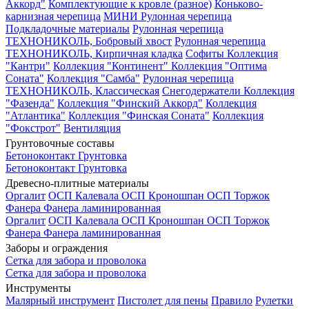
Аккорд"
Комплектующие к кровле (разное)
Коньково-
карнизная черепица
МИНИ Рулонная черепица
Подкладочные материалы
Рулонная черепица
ТЕХНОНИКОЛЬ, Бобровый хвост
Рулонная черепица
ТЕХНОНИКОЛЬ, Кирпичная кладка
Софиты
Коллекция
"Кантри"
Коллекция "Континент"
Коллекция "Оптима
Соната"
Коллекция "Самба"
Рулонная черепица
ТЕХНОНИКОЛЬ, Классическая
Снегодержатели
Коллекция
"Фазенда"
Коллекция "Финский Аккорд"
Коллекция
"Атлантика"
Коллекция "Финская Соната"
Коллекция
"Фокстрот"
Вентиляция
Грунтовочные составы
Бетоноконтакт
Грунтовка
Бетоноконтакт
Грунтовка
Древесно-плитные материалы
Оргалит
ОСП Калевала
ОСП Кроношпан
ОСП Торжок
Фанера
Фанера ламинированная
Оргалит
ОСП Калевала
ОСП Кроношпан
ОСП Торжок
Фанера
Фанера ламинированная
Заборы и ограждения
Сетка для забора и проволока
Сетка для забора и проволока
Инструменты
Малярный инструмент
Пистолет для пены
Правило
Рулетки