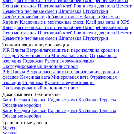
Клей для стеклохолста и стеклоообоев
Пазогребневые плиты
Пена монтажная
Плиточный клей
Ровнители для пола
Цемент
Цементно-песчаные смеси
Шпатлевка
Штукатурки
Газобетонные блоки
Добавки к смесям
Затирка
Керамзит
Кирпич
Кладочные и монтажные смеси
Клей для ваты и XPS
Клей для стеклохолста и стеклоообоев
Пазогребневые плиты
Пена монтажная
Плиточный клей
Ровнители для пола
Цемент
Цементно-песчаные смеси
Шпатлевка
Штукатурки
Теплоизоляция и шумоизоляция
PIR Плиты
Ветро-влагозащита и пароизоляция кровли и
фасадов
Каменная вата
Минеральная вата
Отражающая
изоляция
Подложка
Рулонная звукоизоляция
Экструдированный пенополистирол
PIR Плиты
Ветро-влагозащита и пароизоляция кровли и
фасадов
Каменная вата
Минеральная вата
Отражающая
изоляция
Подложка
Рулонная звукоизоляция
Экструдированный пенополистирол
Домокомплект Технониколь
Бани
Беседки
Гаражи
Садовые дома
Хозблоки
Террасы
Обсадные коробки
Бани
Беседки
Гаражи
Садовые дома
Хозблоки
Террасы
Обсадные коробки
Транспортные услуги
Услуги
Услуги