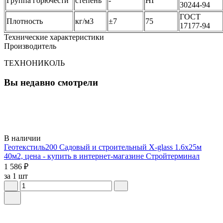
Группа горючести
степень
-
НГ
30244-94
ГОСТ
Плотность
кг/м3
±7
75
17177-94
Технические характеристики
Производитель
ТЕХНОНИКОЛЬ
Вы недавно смотрели
В наличии
Геотекстиль200 Садовый и строительный X-glass 1.6х25м
40м2, цена - купить в интернет-магазине Стройтерминал
1 586 ₽
за 1 шт