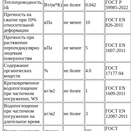
Теплопроводность,
ГОСТ Р
Вт/(м*К)
не более
0.042
λБ
59985-2022
Прочность на
сжатие при 10%
ГОСТ EN
кПа
не менее
10
относительной
826-2011
деформации
Прочность при
растяжении
ГОСТ EN
перпендикулярно
кПа
не менее
5
1607-2011
лицевым
поверхностям
Содержание
ГОСТ
органических
%
не более
4.0
17177-94
веществ
Кратковременное
водопоглощение
ГОСТ EN
кг/м2
не более
1
при частичном
1609-2011
погружении, WS
Водопоглощение
при частичном
ГОСТ EN
кг/м2
не более
3
погружении на
12087-2011
длительное время
ГОСТ