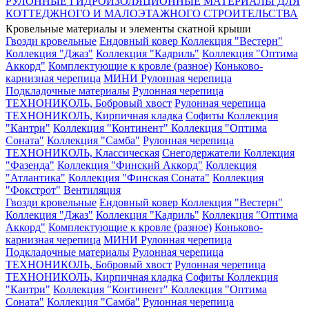
РУЛОННЫЕ ГИДРОИЗОЛЯЦИОННЫЕ МАТЕРИАЛЫ ДЛЯ
КОТТЕДЖНОГО И МАЛОЭТАЖНОГО СТРОИТЕЛЬСТВА
Кровельные материалы и элементы скатной крыши
Гвозди кровельные
Ендовный ковер
Коллекция "Вестерн"
Коллекция "Джаз"
Коллекция "Кадриль"
Коллекция "Оптима
Аккорд"
Комплектующие к кровле (разное)
Коньково-
карнизная черепица
МИНИ Рулонная черепица
Подкладочные материалы
Рулонная черепица
ТЕХНОНИКОЛЬ, Бобровый хвост
Рулонная черепица
ТЕХНОНИКОЛЬ, Кирпичная кладка
Софиты
Коллекция
"Кантри"
Коллекция "Континент"
Коллекция "Оптима
Соната"
Коллекция "Самба"
Рулонная черепица
ТЕХНОНИКОЛЬ, Классическая
Снегодержатели
Коллекция
"Фазенда"
Коллекция "Финский Аккорд"
Коллекция
"Атлантика"
Коллекция "Финская Соната"
Коллекция
"Фокстрот"
Вентиляция
Гвозди кровельные
Ендовный ковер
Коллекция "Вестерн"
Коллекция "Джаз"
Коллекция "Кадриль"
Коллекция "Оптима
Аккорд"
Комплектующие к кровле (разное)
Коньково-
карнизная черепица
МИНИ Рулонная черепица
Подкладочные материалы
Рулонная черепица
ТЕХНОНИКОЛЬ, Бобровый хвост
Рулонная черепица
ТЕХНОНИКОЛЬ, Кирпичная кладка
Софиты
Коллекция
"Кантри"
Коллекция "Континент"
Коллекция "Оптима
Соната"
Коллекция "Самба"
Рулонная черепица