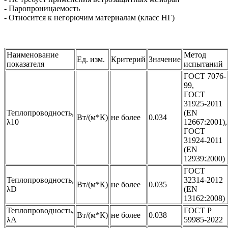
- Паропроницаемость
- Относится к негорючим материалам (класс НГ)
Наименование
Метод
Ед. изм.
Критерий
Значение
показателя
испытаний
ГОСТ 7076-
99,
ГОСТ
31925-2011
Теплопроводность,
(EN
Вт/(м*К)
не более
0.034
λ10
12667:2001),
ГОСТ
31924-2011
(EN
12939:2000)
ГОСТ
Теплопроводность,
32314-2012
Вт/(м*К)
не более
0.035
λD
(EN
13162:2008)
Теплопроводность,
ГОСТ Р
Вт/(м*К)
не более
0.038
λА
59985-2022