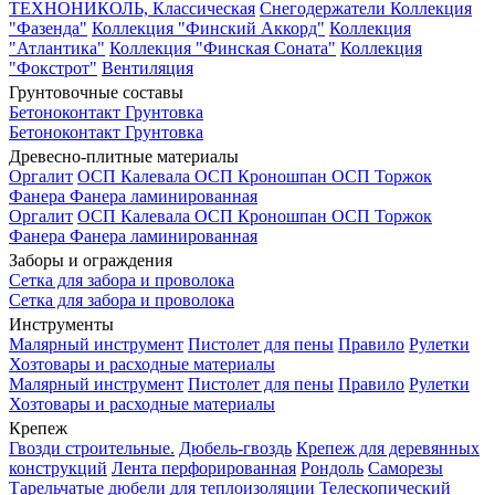
ТЕХНОНИКОЛЬ, Классическая
Снегодержатели
Коллекция
"Фазенда"
Коллекция "Финский Аккорд"
Коллекция
"Атлантика"
Коллекция "Финская Соната"
Коллекция
"Фокстрот"
Вентиляция
Грунтовочные составы
Бетоноконтакт
Грунтовка
Бетоноконтакт
Грунтовка
Древесно-плитные материалы
Оргалит
ОСП Калевала
ОСП Кроношпан
ОСП Торжок
Фанера
Фанера ламинированная
Оргалит
ОСП Калевала
ОСП Кроношпан
ОСП Торжок
Фанера
Фанера ламинированная
Заборы и ограждения
Сетка для забора и проволока
Сетка для забора и проволока
Инструменты
Малярный инструмент
Пистолет для пены
Правило
Рулетки
Хозтовары и расходные материалы
Малярный инструмент
Пистолет для пены
Правило
Рулетки
Хозтовары и расходные материалы
Крепеж
Гвозди строительные.
Дюбель-гвоздь
Крепеж для деревянных
конструкций
Лента перфорированная
Рондоль
Саморезы
Тарельчатые дюбели для теплоизоляции
Телескопический