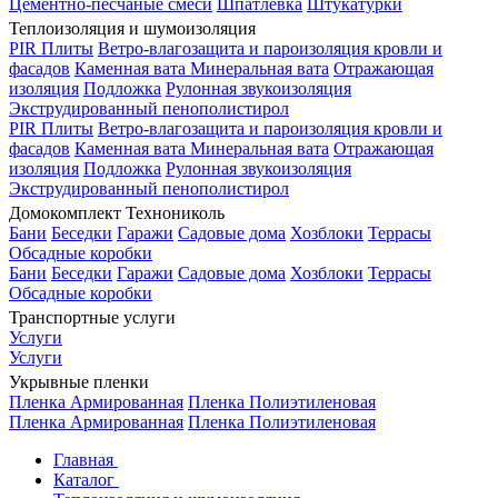
Цементно-песчаные смеси
Шпатлевка
Штукатурки
Теплоизоляция и шумоизоляция
PIR Плиты
Ветро-влагозащита и пароизоляция кровли и
фасадов
Каменная вата
Минеральная вата
Отражающая
изоляция
Подложка
Рулонная звукоизоляция
Экструдированный пенополистирол
PIR Плиты
Ветро-влагозащита и пароизоляция кровли и
фасадов
Каменная вата
Минеральная вата
Отражающая
изоляция
Подложка
Рулонная звукоизоляция
Экструдированный пенополистирол
Домокомплект Технониколь
Бани
Беседки
Гаражи
Садовые дома
Хозблоки
Террасы
Обсадные коробки
Бани
Беседки
Гаражи
Садовые дома
Хозблоки
Террасы
Обсадные коробки
Транспортные услуги
Услуги
Услуги
Укрывные пленки
Пленка Армированная
Пленка Полиэтиленовая
Пленка Армированная
Пленка Полиэтиленовая
Главная
Каталог