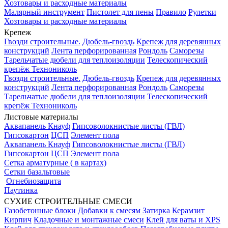
Хозтовары и расходные материалы
Малярный инструмент
Пистолет для пены
Правило
Рулетки
Хозтовары и расходные материалы
Крепеж
Гвозди строительные.
Дюбель-гвоздь
Крепеж для деревянных
конструкций
Лента перфорированная
Рондоль
Саморезы
Тарельчатые дюбели для теплоизоляции
Телескопический
крепёж Технониколь
Гвозди строительные.
Дюбель-гвоздь
Крепеж для деревянных
конструкций
Лента перфорированная
Рондоль
Саморезы
Тарельчатые дюбели для теплоизоляции
Телескопический
крепёж Технониколь
Листовые материалы
Аквапанель Кнауф
Гипсоволокнистые листы (ГВЛ)
Гипсокартон
ЦСП
Элемент пола
Аквапанель Кнауф
Гипсоволокнистые листы (ГВЛ)
Гипсокартон
ЦСП
Элемент пола
Сетка арматурные ( в картах)
Сетки базальтовые
Огнебиозащита
Паутинка
СУХИЕ СТРОИТЕЛЬНЫЕ СМЕСИ
Газобетонные блоки
Добавки к смесям
Затирка
Керамзит
Кирпич
Кладочные и монтажные смеси
Клей для ваты и XPS