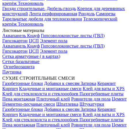
крепёж Технониколь
Гвозди строительные.
Дюбель-гвоздь
Крепеж для деревянных
конструкций
Лента перфорированная
Рондоль
Саморезы
Тарельчатые дюбели для теплоизоляции
Телескопический
крепёж Технониколь
Листовые материалы
Аквапанель Кнауф
Гипсоволокнистые листы (ГВЛ)
Гипсокартон
ЦСП
Элемент пола
Аквапанель Кнауф
Гипсоволокнистые листы (ГВЛ)
Гипсокартон
ЦСП
Элемент пола
Сетка арматурные ( в картах)
Сетки базальтовые
Огнебиозащита
Паутинка
СУХИЕ СТРОИТЕЛЬНЫЕ СМЕСИ
Газобетонные блоки
Добавки к смесям
Затирка
Керамзит
Кирпич
Кладочные и монтажные смеси
Клей для ваты и XPS
Клей для стеклохолста и стеклоообоев
Пазогребневые плиты
Пена монтажная
Плиточный клей
Ровнители для пола
Цемент
Цементно-песчаные смеси
Шпатлевка
Штукатурки
Газобетонные блоки
Добавки к смесям
Затирка
Керамзит
Кирпич
Кладочные и монтажные смеси
Клей для ваты и XPS
Клей для стеклохолста и стеклоообоев
Пазогребневые плиты
Пена монтажная
Плиточный клей
Ровнители для пола
Цемент