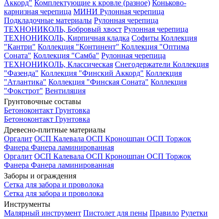
Аккорд"
Комплектующие к кровле (разное)
Коньково-
карнизная черепица
МИНИ Рулонная черепица
Подкладочные материалы
Рулонная черепица
ТЕХНОНИКОЛЬ, Бобровый хвост
Рулонная черепица
ТЕХНОНИКОЛЬ, Кирпичная кладка
Софиты
Коллекция
"Кантри"
Коллекция "Континент"
Коллекция "Оптима
Соната"
Коллекция "Самба"
Рулонная черепица
ТЕХНОНИКОЛЬ, Классическая
Снегодержатели
Коллекция
"Фазенда"
Коллекция "Финский Аккорд"
Коллекция
"Атлантика"
Коллекция "Финская Соната"
Коллекция
"Фокстрот"
Вентиляция
Грунтовочные составы
Бетоноконтакт
Грунтовка
Бетоноконтакт
Грунтовка
Древесно-плитные материалы
Оргалит
ОСП Калевала
ОСП Кроношпан
ОСП Торжок
Фанера
Фанера ламинированная
Оргалит
ОСП Калевала
ОСП Кроношпан
ОСП Торжок
Фанера
Фанера ламинированная
Заборы и ограждения
Сетка для забора и проволока
Сетка для забора и проволока
Инструменты
Малярный инструмент
Пистолет для пены
Правило
Рулетки