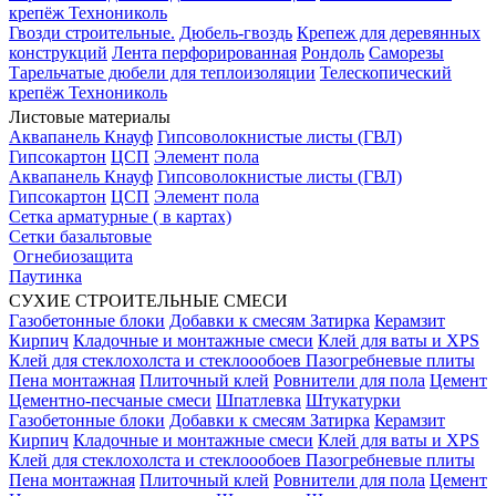
крепёж Технониколь
Гвозди строительные.
Дюбель-гвоздь
Крепеж для деревянных
конструкций
Лента перфорированная
Рондоль
Саморезы
Тарельчатые дюбели для теплоизоляции
Телескопический
крепёж Технониколь
Листовые материалы
Аквапанель Кнауф
Гипсоволокнистые листы (ГВЛ)
Гипсокартон
ЦСП
Элемент пола
Аквапанель Кнауф
Гипсоволокнистые листы (ГВЛ)
Гипсокартон
ЦСП
Элемент пола
Сетка арматурные ( в картах)
Сетки базальтовые
Огнебиозащита
Паутинка
СУХИЕ СТРОИТЕЛЬНЫЕ СМЕСИ
Газобетонные блоки
Добавки к смесям
Затирка
Керамзит
Кирпич
Кладочные и монтажные смеси
Клей для ваты и XPS
Клей для стеклохолста и стеклоообоев
Пазогребневые плиты
Пена монтажная
Плиточный клей
Ровнители для пола
Цемент
Цементно-песчаные смеси
Шпатлевка
Штукатурки
Газобетонные блоки
Добавки к смесям
Затирка
Керамзит
Кирпич
Кладочные и монтажные смеси
Клей для ваты и XPS
Клей для стеклохолста и стеклоообоев
Пазогребневые плиты
Пена монтажная
Плиточный клей
Ровнители для пола
Цемент