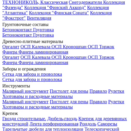
ТЕХНОНИКОЛЬ, Классическая
Снегодержатели
Коллекция
"Фазенда"
Коллекция "Финский Аккорд"
Коллекция
"Атлантика"
Коллекция "Финская Соната"
Коллекция
"Фокстрот"
Вентиляция
Грунтовочные составы
Бетоноконтакт
Грунтовка
Бетоноконтакт
Грунтовка
Древесно-плитные материалы
Оргалит
ОСП Калевала
ОСП Кроношпан
ОСП Торжок
Фанера
Фанера ламинированная
Оргалит
ОСП Калевала
ОСП Кроношпан
ОСП Торжок
Фанера
Фанера ламинированная
Заборы и ограждения
Сетка для забора и проволока
Сетка для забора и проволока
Инструменты
Малярный инструмент
Пистолет для пены
Правило
Рулетки
Хозтовары и расходные материалы
Малярный инструмент
Пистолет для пены
Правило
Рулетки
Хозтовары и расходные материалы
Крепеж
Гвозди строительные.
Дюбель-гвоздь
Крепеж для деревянных
конструкций
Лента перфорированная
Рондоль
Саморезы
Тарельчатые дюбели для теплоизоляции
Телескопический