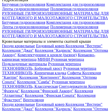
Битумная гидроизоляция
Комплектация для гидроизоляции
Ленты гидроизоляционные
Полимерная гидроизоляция
РУЛОННЫЕ ГИДРОИЗОЛЯЦИОННЫЕ МАТЕРИАЛЫ ДЛЯ
КОТТЕДЖНОГО И МАЛОЭТАЖНОГО СТРОИТЕЛЬСТВА
Битумная гидроизоляция
Комплектация для гидроизоляции
Ленты гидроизоляционные
Полимерная гидроизоляция
РУЛОННЫЕ ГИДРОИЗОЛЯЦИОННЫЕ МАТЕРИАЛЫ ДЛЯ
КОТТЕДЖНОГО И МАЛОЭТАЖНОГО СТРОИТЕЛЬСТВА
Кровельные материалы и элементы скатной крыши
Гвозди кровельные
Ендовный ковер
Коллекция "Вестерн"
Коллекция "Джаз"
Коллекция "Кадриль"
Коллекция "Оптима
Аккорд"
Комплектующие к кровле (разное)
Коньково-
карнизная черепица
МИНИ Рулонная черепица
Подкладочные материалы
Рулонная черепица
ТЕХНОНИКОЛЬ, Бобровый хвост
Рулонная черепица
ТЕХНОНИКОЛЬ, Кирпичная кладка
Софиты
Коллекция
"Кантри"
Коллекция "Континент"
Коллекция "Оптима
Соната"
Коллекция "Самба"
Рулонная черепица
ТЕХНОНИКОЛЬ, Классическая
Снегодержатели
Коллекция
"Фазенда"
Коллекция "Финский Аккорд"
Коллекция
"Атлантика"
Коллекция "Финская Соната"
Коллекция
"Фокстрот"
Вентиляция
Гвозди кровельные
Ендовный ковер
Коллекция "Вестерн"
Коллекция "Джаз"
Коллекция "Кадриль"
Коллекция "Оптима