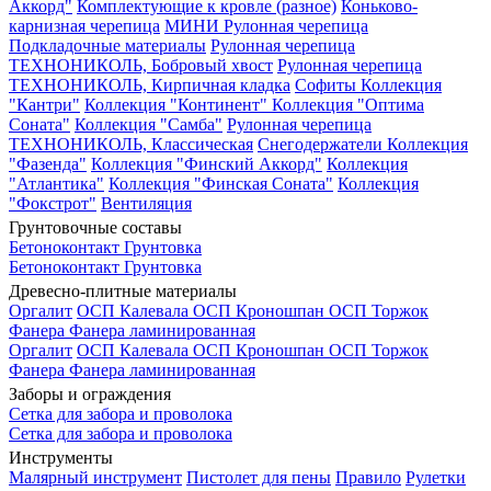
Аккорд"
Комплектующие к кровле (разное)
Коньково-
карнизная черепица
МИНИ Рулонная черепица
Подкладочные материалы
Рулонная черепица
ТЕХНОНИКОЛЬ, Бобровый хвост
Рулонная черепица
ТЕХНОНИКОЛЬ, Кирпичная кладка
Софиты
Коллекция
"Кантри"
Коллекция "Континент"
Коллекция "Оптима
Соната"
Коллекция "Самба"
Рулонная черепица
ТЕХНОНИКОЛЬ, Классическая
Снегодержатели
Коллекция
"Фазенда"
Коллекция "Финский Аккорд"
Коллекция
"Атлантика"
Коллекция "Финская Соната"
Коллекция
"Фокстрот"
Вентиляция
Грунтовочные составы
Бетоноконтакт
Грунтовка
Бетоноконтакт
Грунтовка
Древесно-плитные материалы
Оргалит
ОСП Калевала
ОСП Кроношпан
ОСП Торжок
Фанера
Фанера ламинированная
Оргалит
ОСП Калевала
ОСП Кроношпан
ОСП Торжок
Фанера
Фанера ламинированная
Заборы и ограждения
Сетка для забора и проволока
Сетка для забора и проволока
Инструменты
Малярный инструмент
Пистолет для пены
Правило
Рулетки