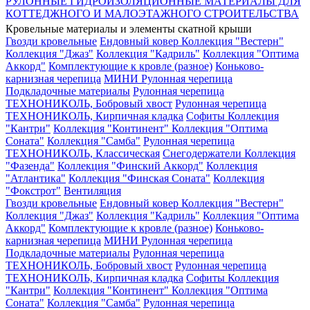
РУЛОННЫЕ ГИДРОИЗОЛЯЦИОННЫЕ МАТЕРИАЛЫ ДЛЯ
КОТТЕДЖНОГО И МАЛОЭТАЖНОГО СТРОИТЕЛЬСТВА
Кровельные материалы и элементы скатной крыши
Гвозди кровельные
Ендовный ковер
Коллекция "Вестерн"
Коллекция "Джаз"
Коллекция "Кадриль"
Коллекция "Оптима
Аккорд"
Комплектующие к кровле (разное)
Коньково-
карнизная черепица
МИНИ Рулонная черепица
Подкладочные материалы
Рулонная черепица
ТЕХНОНИКОЛЬ, Бобровый хвост
Рулонная черепица
ТЕХНОНИКОЛЬ, Кирпичная кладка
Софиты
Коллекция
"Кантри"
Коллекция "Континент"
Коллекция "Оптима
Соната"
Коллекция "Самба"
Рулонная черепица
ТЕХНОНИКОЛЬ, Классическая
Снегодержатели
Коллекция
"Фазенда"
Коллекция "Финский Аккорд"
Коллекция
"Атлантика"
Коллекция "Финская Соната"
Коллекция
"Фокстрот"
Вентиляция
Гвозди кровельные
Ендовный ковер
Коллекция "Вестерн"
Коллекция "Джаз"
Коллекция "Кадриль"
Коллекция "Оптима
Аккорд"
Комплектующие к кровле (разное)
Коньково-
карнизная черепица
МИНИ Рулонная черепица
Подкладочные материалы
Рулонная черепица
ТЕХНОНИКОЛЬ, Бобровый хвост
Рулонная черепица
ТЕХНОНИКОЛЬ, Кирпичная кладка
Софиты
Коллекция
"Кантри"
Коллекция "Континент"
Коллекция "Оптима
Соната"
Коллекция "Самба"
Рулонная черепица