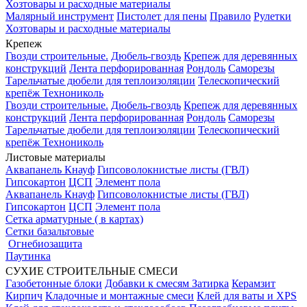
Хозтовары и расходные материалы
Малярный инструмент
Пистолет для пены
Правило
Рулетки
Хозтовары и расходные материалы
Крепеж
Гвозди строительные.
Дюбель-гвоздь
Крепеж для деревянных
конструкций
Лента перфорированная
Рондоль
Саморезы
Тарельчатые дюбели для теплоизоляции
Телескопический
крепёж Технониколь
Гвозди строительные.
Дюбель-гвоздь
Крепеж для деревянных
конструкций
Лента перфорированная
Рондоль
Саморезы
Тарельчатые дюбели для теплоизоляции
Телескопический
крепёж Технониколь
Листовые материалы
Аквапанель Кнауф
Гипсоволокнистые листы (ГВЛ)
Гипсокартон
ЦСП
Элемент пола
Аквапанель Кнауф
Гипсоволокнистые листы (ГВЛ)
Гипсокартон
ЦСП
Элемент пола
Сетка арматурные ( в картах)
Сетки базальтовые
Огнебиозащита
Паутинка
СУХИЕ СТРОИТЕЛЬНЫЕ СМЕСИ
Газобетонные блоки
Добавки к смесям
Затирка
Керамзит
Кирпич
Кладочные и монтажные смеси
Клей для ваты и XPS