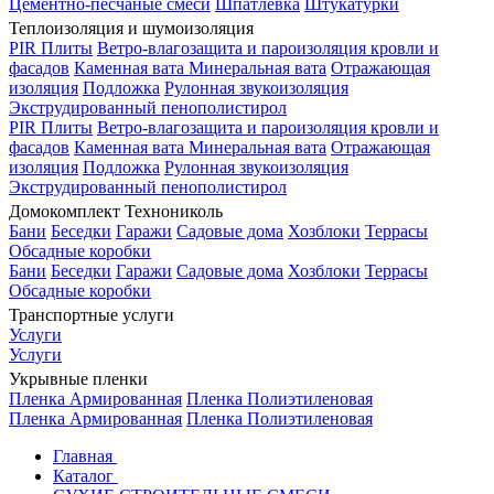
Цементно-песчаные смеси
Шпатлевка
Штукатурки
Теплоизоляция и шумоизоляция
PIR Плиты
Ветро-влагозащита и пароизоляция кровли и
фасадов
Каменная вата
Минеральная вата
Отражающая
изоляция
Подложка
Рулонная звукоизоляция
Экструдированный пенополистирол
PIR Плиты
Ветро-влагозащита и пароизоляция кровли и
фасадов
Каменная вата
Минеральная вата
Отражающая
изоляция
Подложка
Рулонная звукоизоляция
Экструдированный пенополистирол
Домокомплект Технониколь
Бани
Беседки
Гаражи
Садовые дома
Хозблоки
Террасы
Обсадные коробки
Бани
Беседки
Гаражи
Садовые дома
Хозблоки
Террасы
Обсадные коробки
Транспортные услуги
Услуги
Услуги
Укрывные пленки
Пленка Армированная
Пленка Полиэтиленовая
Пленка Армированная
Пленка Полиэтиленовая
Главная
Каталог