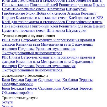
Клей для стеклохолста и стеклоообоев
Пазогребневые плиты
Пена монтажная
Плиточный клей
Ровнители для пола
Цемент
Цементно-песчаные смеси
Шпатлевка
Штукатурки
Газобетонные блоки
Добавки к смесям
Затирка
Керамзит
Кирпич
Кладочные и монтажные смеси
Клей для ваты и XPS
Клей для стеклохолста и стеклоообоев
Пазогребневые плиты
Пена монтажная
Плиточный клей
Ровнители для пола
Цемент
Цементно-песчаные смеси
Шпатлевка
Штукатурки
Теплоизоляция и шумоизоляция
PIR Плиты
Ветро-влагозащита и пароизоляция кровли и
фасадов
Каменная вата
Минеральная вата
Отражающая
изоляция
Подложка
Рулонная звукоизоляция
Экструдированный пенополистирол
PIR Плиты
Ветро-влагозащита и пароизоляция кровли и
фасадов
Каменная вата
Минеральная вата
Отражающая
изоляция
Подложка
Рулонная звукоизоляция
Экструдированный пенополистирол
Домокомплект Технониколь
Бани
Беседки
Гаражи
Садовые дома
Хозблоки
Террасы
Обсадные коробки
Бани
Беседки
Гаражи
Садовые дома
Хозблоки
Террасы
Обсадные коробки
Транспортные услуги
Услуги
Услуги