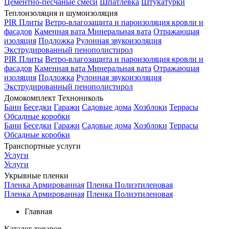
Цементно-песчаные смеси
Шпатлевка
Штукатурки
Теплоизоляция и шумоизоляция
PIR Плиты
Ветро-влагозащита и пароизоляция кровли и
фасадов
Каменная вата
Минеральная вата
Отражающая
изоляция
Подложка
Рулонная звукоизоляция
Экструдированный пенополистирол
PIR Плиты
Ветро-влагозащита и пароизоляция кровли и
фасадов
Каменная вата
Минеральная вата
Отражающая
изоляция
Подложка
Рулонная звукоизоляция
Экструдированный пенополистирол
Домокомплект Технониколь
Бани
Беседки
Гаражи
Садовые дома
Хозблоки
Террасы
Обсадные коробки
Бани
Беседки
Гаражи
Садовые дома
Хозблоки
Террасы
Обсадные коробки
Транспортные услуги
Услуги
Услуги
Укрывные пленки
Пленка Армированная
Пленка Полиэтиленовая
Пленка Армированная
Пленка Полиэтиленовая
Главная
Каталог товаров