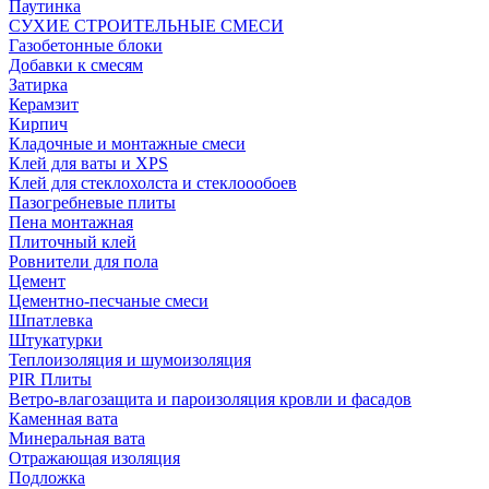
Паутинка
СУХИЕ СТРОИТЕЛЬНЫЕ СМЕСИ
Газобетонные блоки
Добавки к смесям
Затирка
Керамзит
Кирпич
Кладочные и монтажные смеси
Клей для ваты и XPS
Клей для стеклохолста и стеклоообоев
Пазогребневые плиты
Пена монтажная
Плиточный клей
Ровнители для пола
Цемент
Цементно-песчаные смеси
Шпатлевка
Штукатурки
Теплоизоляция и шумоизоляция
PIR Плиты
Ветро-влагозащита и пароизоляция кровли и фасадов
Каменная вата
Минеральная вата
Отражающая изоляция
Подложка