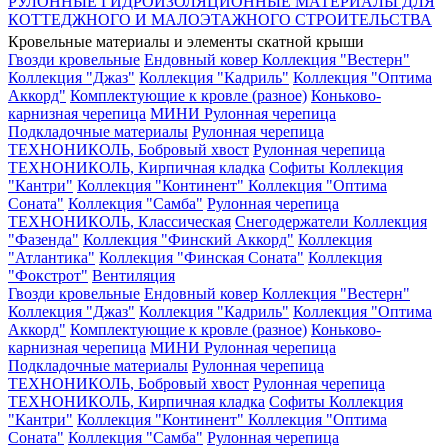
РУЛОННЫЕ ГИДРОИЗОЛЯЦИОННЫЕ МАТЕРИАЛЫ ДЛЯ
КОТТЕДЖНОГО И МАЛОЭТАЖНОГО СТРОИТЕЛЬСТВА
Кровельные материалы и элементы скатной крыши
Гвозди кровельные
Ендовный ковер
Коллекция "Вестерн"
Коллекция "Джаз"
Коллекция "Кадриль"
Коллекция "Оптима
Аккорд"
Комплектующие к кровле (разное)
Коньково-
карнизная черепица
МИНИ Рулонная черепица
Подкладочные материалы
Рулонная черепица
ТЕХНОНИКОЛЬ, Бобровый хвост
Рулонная черепица
ТЕХНОНИКОЛЬ, Кирпичная кладка
Софиты
Коллекция
"Кантри"
Коллекция "Континент"
Коллекция "Оптима
Соната"
Коллекция "Самба"
Рулонная черепица
ТЕХНОНИКОЛЬ, Классическая
Снегодержатели
Коллекция
"Фазенда"
Коллекция "Финский Аккорд"
Коллекция
"Атлантика"
Коллекция "Финская Соната"
Коллекция
"Фокстрот"
Вентиляция
Гвозди кровельные
Ендовный ковер
Коллекция "Вестерн"
Коллекция "Джаз"
Коллекция "Кадриль"
Коллекция "Оптима
Аккорд"
Комплектующие к кровле (разное)
Коньково-
карнизная черепица
МИНИ Рулонная черепица
Подкладочные материалы
Рулонная черепица
ТЕХНОНИКОЛЬ, Бобровый хвост
Рулонная черепица
ТЕХНОНИКОЛЬ, Кирпичная кладка
Софиты
Коллекция
"Кантри"
Коллекция "Континент"
Коллекция "Оптима
Соната"
Коллекция "Самба"
Рулонная черепица