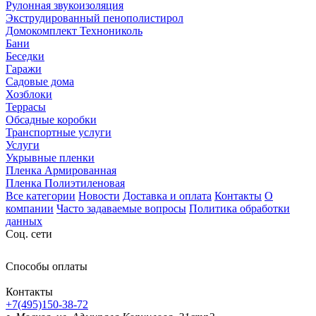
Рулонная звукоизоляция
Экструдированный пенополистирол
Домокомплект Технониколь
Бани
Беседки
Гаражи
Садовые дома
Хозблоки
Террасы
Обсадные коробки
Транспортные услуги
Услуги
Укрывные пленки
Пленка Армированная
Пленка Полиэтиленовая
Все категории
Новости
Доставка и оплата
Контакты
О
компании
Часто задаваемые вопросы
Политика обработки
данных
Соц. сети
Способы оплаты
Контакты
+7(495)150-38-72