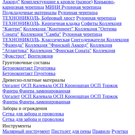
Аккорд"
Комплектующие к кровле (разное)
Коньково-
карнизная черепица
МИНИ Рулонная черепица
Подкладочные материалы
Рулонная черепица
ТЕХНОНИКОЛЬ, Бобровый хвост
Рулонная черепица
ТЕХНОНИКОЛЬ, Кирпичная кладка
Софиты
Коллекция
"Кантри"
Коллекция "Континент"
Коллекция "Оптима
Соната"
Коллекция "Самба"
Рулонная черепица
ТЕХНОНИКОЛЬ, Классическая
Снегодержатели
Коллекция
"Фазенда"
Коллекция "Финский Аккорд"
Коллекция
"Атлантика"
Коллекция "Финская Соната"
Коллекция
"Фокстрот"
Вентиляция
Грунтовочные составы
Бетоноконтакт
Грунтовка
Бетоноконтакт
Грунтовка
Древесно-плитные материалы
Оргалит
ОСП Калевала
ОСП Кроношпан
ОСП Торжок
Фанера
Фанера ламинированная
Оргалит
ОСП Калевала
ОСП Кроношпан
ОСП Торжок
Фанера
Фанера ламинированная
Заборы и ограждения
Сетка для забора и проволока
Сетка для забора и проволока
Инструменты
Малярный инструмент
Пистолет для пены
Правило
Рулетки