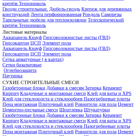
крепёж Технониколь
Гвозди строительные.
Дюбель-гвоздь
Крепеж для деревянных
конструкций
Лента перфорированная
Рондоль
Саморезы
Тарельчатые дюбели для теплоизоляции
Телескопический
крепёж Технониколь
Листовые материалы
Аквапанель Кнауф
Гипсоволокнистые листы (ГВЛ)
Гипсокартон
ЦСП
Элемент пола
Аквапанель Кнауф
Гипсоволокнистые листы (ГВЛ)
Гипсокартон
ЦСП
Элемент пола
Сетка арматурные ( в картах)
Сетки базальтовые
Огнебиозащита
Паутинка
СУХИЕ СТРОИТЕЛЬНЫЕ СМЕСИ
Газобетонные блоки
Добавки к смесям
Затирка
Керамзит
Кирпич
Кладочные и монтажные смеси
Клей для ваты и XPS
Клей для стеклохолста и стеклоообоев
Пазогребневые плиты
Пена монтажная
Плиточный клей
Ровнители для пола
Цемент
Цементно-песчаные смеси
Шпатлевка
Штукатурки
Газобетонные блоки
Добавки к смесям
Затирка
Керамзит
Кирпич
Кладочные и монтажные смеси
Клей для ваты и XPS
Клей для стеклохолста и стеклоообоев
Пазогребневые плиты
Пена монтажная
Плиточный клей
Ровнители для пола
Цемент