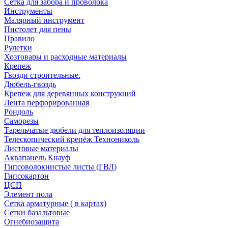
Сетка для забора и проволока
Инструменты
Малярный инструмент
Пистолет для пены
Правило
Рулетки
Хозтовары и расходные материалы
Крепеж
Гвозди строительные.
Дюбель-гвоздь
Крепеж для деревянных конструкций
Лента перфорированная
Рондоль
Саморезы
Тарельчатые дюбели для теплоизоляции
Телескопический крепёж Технониколь
Листовые материалы
Аквапанель Кнауф
Гипсоволокнистые листы (ГВЛ)
Гипсокартон
ЦСП
Элемент пола
Сетка арматурные ( в картах)
Сетки базальтовые
Огнебиозащита