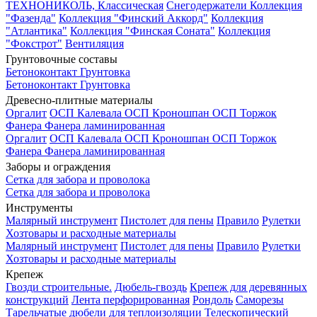
ТЕХНОНИКОЛЬ, Классическая
Снегодержатели
Коллекция
"Фазенда"
Коллекция "Финский Аккорд"
Коллекция
"Атлантика"
Коллекция "Финская Соната"
Коллекция
"Фокстрот"
Вентиляция
Грунтовочные составы
Бетоноконтакт
Грунтовка
Бетоноконтакт
Грунтовка
Древесно-плитные материалы
Оргалит
ОСП Калевала
ОСП Кроношпан
ОСП Торжок
Фанера
Фанера ламинированная
Оргалит
ОСП Калевала
ОСП Кроношпан
ОСП Торжок
Фанера
Фанера ламинированная
Заборы и ограждения
Сетка для забора и проволока
Сетка для забора и проволока
Инструменты
Малярный инструмент
Пистолет для пены
Правило
Рулетки
Хозтовары и расходные материалы
Малярный инструмент
Пистолет для пены
Правило
Рулетки
Хозтовары и расходные материалы
Крепеж
Гвозди строительные.
Дюбель-гвоздь
Крепеж для деревянных
конструкций
Лента перфорированная
Рондоль
Саморезы
Тарельчатые дюбели для теплоизоляции
Телескопический