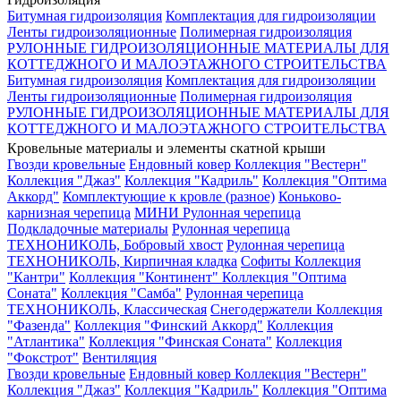
Битумная гидроизоляция
Комплектация для гидроизоляции
Ленты гидроизоляционные
Полимерная гидроизоляция
РУЛОННЫЕ ГИДРОИЗОЛЯЦИОННЫЕ МАТЕРИАЛЫ ДЛЯ
КОТТЕДЖНОГО И МАЛОЭТАЖНОГО СТРОИТЕЛЬСТВА
Битумная гидроизоляция
Комплектация для гидроизоляции
Ленты гидроизоляционные
Полимерная гидроизоляция
РУЛОННЫЕ ГИДРОИЗОЛЯЦИОННЫЕ МАТЕРИАЛЫ ДЛЯ
КОТТЕДЖНОГО И МАЛОЭТАЖНОГО СТРОИТЕЛЬСТВА
Кровельные материалы и элементы скатной крыши
Гвозди кровельные
Ендовный ковер
Коллекция "Вестерн"
Коллекция "Джаз"
Коллекция "Кадриль"
Коллекция "Оптима
Аккорд"
Комплектующие к кровле (разное)
Коньково-
карнизная черепица
МИНИ Рулонная черепица
Подкладочные материалы
Рулонная черепица
ТЕХНОНИКОЛЬ, Бобровый хвост
Рулонная черепица
ТЕХНОНИКОЛЬ, Кирпичная кладка
Софиты
Коллекция
"Кантри"
Коллекция "Континент"
Коллекция "Оптима
Соната"
Коллекция "Самба"
Рулонная черепица
ТЕХНОНИКОЛЬ, Классическая
Снегодержатели
Коллекция
"Фазенда"
Коллекция "Финский Аккорд"
Коллекция
"Атлантика"
Коллекция "Финская Соната"
Коллекция
"Фокстрот"
Вентиляция
Гвозди кровельные
Ендовный ковер
Коллекция "Вестерн"
Коллекция "Джаз"
Коллекция "Кадриль"
Коллекция "Оптима