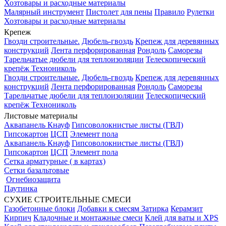
Хозтовары и расходные материалы
Малярный инструмент
Пистолет для пены
Правило
Рулетки
Хозтовары и расходные материалы
Крепеж
Гвозди строительные.
Дюбель-гвоздь
Крепеж для деревянных
конструкций
Лента перфорированная
Рондоль
Саморезы
Тарельчатые дюбели для теплоизоляции
Телескопический
крепёж Технониколь
Гвозди строительные.
Дюбель-гвоздь
Крепеж для деревянных
конструкций
Лента перфорированная
Рондоль
Саморезы
Тарельчатые дюбели для теплоизоляции
Телескопический
крепёж Технониколь
Листовые материалы
Аквапанель Кнауф
Гипсоволокнистые листы (ГВЛ)
Гипсокартон
ЦСП
Элемент пола
Аквапанель Кнауф
Гипсоволокнистые листы (ГВЛ)
Гипсокартон
ЦСП
Элемент пола
Сетка арматурные ( в картах)
Сетки базальтовые
Огнебиозащита
Паутинка
СУХИЕ СТРОИТЕЛЬНЫЕ СМЕСИ
Газобетонные блоки
Добавки к смесям
Затирка
Керамзит
Кирпич
Кладочные и монтажные смеси
Клей для ваты и XPS