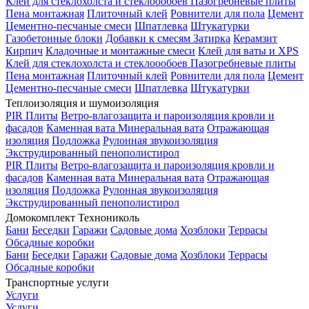
Клей для стеклохолста и стеклоообоев
Пазогребневые плиты
Пена монтажная
Плиточный клей
Ровнители для пола
Цемент
Цементно-песчаные смеси
Шпатлевка
Штукатурки
Газобетонные блоки
Добавки к смесям
Затирка
Керамзит
Кирпич
Кладочные и монтажные смеси
Клей для ваты и XPS
Клей для стеклохолста и стеклоообоев
Пазогребневые плиты
Пена монтажная
Плиточный клей
Ровнители для пола
Цемент
Цементно-песчаные смеси
Шпатлевка
Штукатурки
Теплоизоляция и шумоизоляция
PIR Плиты
Ветро-влагозащита и пароизоляция кровли и
фасадов
Каменная вата
Минеральная вата
Отражающая
изоляция
Подложка
Рулонная звукоизоляция
Экструдированный пенополистирол
PIR Плиты
Ветро-влагозащита и пароизоляция кровли и
фасадов
Каменная вата
Минеральная вата
Отражающая
изоляция
Подложка
Рулонная звукоизоляция
Экструдированный пенополистирол
Домокомплект Технониколь
Бани
Беседки
Гаражи
Садовые дома
Хозблоки
Террасы
Обсадные коробки
Бани
Беседки
Гаражи
Садовые дома
Хозблоки
Террасы
Обсадные коробки
Транспортные услуги
Услуги
Услуги