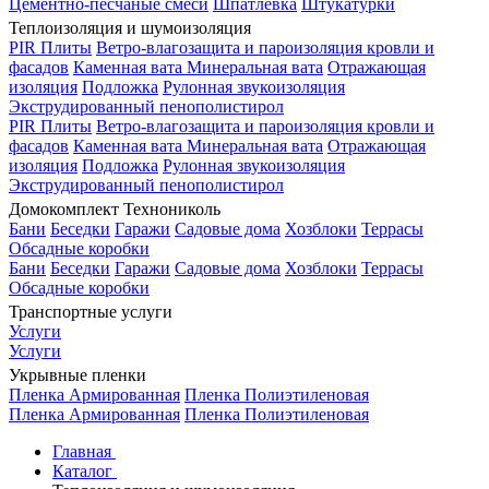
Цементно-песчаные смеси
Шпатлевка
Штукатурки
Теплоизоляция и шумоизоляция
PIR Плиты
Ветро-влагозащита и пароизоляция кровли и
фасадов
Каменная вата
Минеральная вата
Отражающая
изоляция
Подложка
Рулонная звукоизоляция
Экструдированный пенополистирол
PIR Плиты
Ветро-влагозащита и пароизоляция кровли и
фасадов
Каменная вата
Минеральная вата
Отражающая
изоляция
Подложка
Рулонная звукоизоляция
Экструдированный пенополистирол
Домокомплект Технониколь
Бани
Беседки
Гаражи
Садовые дома
Хозблоки
Террасы
Обсадные коробки
Бани
Беседки
Гаражи
Садовые дома
Хозблоки
Террасы
Обсадные коробки
Транспортные услуги
Услуги
Услуги
Укрывные пленки
Пленка Армированная
Пленка Полиэтиленовая
Пленка Армированная
Пленка Полиэтиленовая
Главная
Каталог