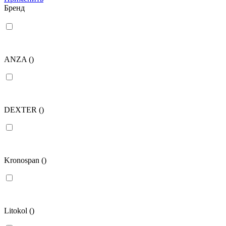
Бренд
ANZA
()
DEXTER
()
Kronospan
()
Litokol
()