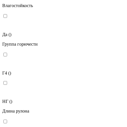
Влагостойкость
Да
()
Группа горючести
Г4
()
НГ
()
Длина рулона