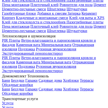
Клей для стеклохолста и стеклоообоев
Пазогребневые плиты
Пена монтажная
Плиточный клей
Ровнители для пола
Цемент
Цементно-песчаные смеси
Шпатлевка
Штукатурки
Газобетонные блоки
Добавки к смесям
Затирка
Керамзит
Кирпич
Кладочные и монтажные смеси
Клей для ваты и XPS
Клей для стеклохолста и стеклоообоев
Пазогребневые плиты
Пена монтажная
Плиточный клей
Ровнители для пола
Цемент
Цементно-песчаные смеси
Шпатлевка
Штукатурки
Теплоизоляция и шумоизоляция
PIR Плиты
Ветро-влагозащита и пароизоляция кровли и
фасадов
Каменная вата
Минеральная вата
Отражающая
изоляция
Подложка
Рулонная звукоизоляция
Экструдированный пенополистирол
PIR Плиты
Ветро-влагозащита и пароизоляция кровли и
фасадов
Каменная вата
Минеральная вата
Отражающая
изоляция
Подложка
Рулонная звукоизоляция
Экструдированный пенополистирол
Домокомплект Технониколь
Бани
Беседки
Гаражи
Садовые дома
Хозблоки
Террасы
Обсадные коробки
Бани
Беседки
Гаражи
Садовые дома
Хозблоки
Террасы
Обсадные коробки
Транспортные услуги
Услуги
Услуги