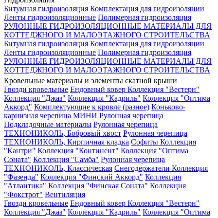
Битумная гидроизоляция
Комплектация для гидроизоляции
Ленты гидроизоляционные
Полимерная гидроизоляция
РУЛОННЫЕ ГИДРОИЗОЛЯЦИОННЫЕ МАТЕРИАЛЫ ДЛЯ
КОТТЕДЖНОГО И МАЛОЭТАЖНОГО СТРОИТЕЛЬСТВА
Битумная гидроизоляция
Комплектация для гидроизоляции
Ленты гидроизоляционные
Полимерная гидроизоляция
РУЛОННЫЕ ГИДРОИЗОЛЯЦИОННЫЕ МАТЕРИАЛЫ ДЛЯ
КОТТЕДЖНОГО И МАЛОЭТАЖНОГО СТРОИТЕЛЬСТВА
Кровельные материалы и элементы скатной крыши
Гвозди кровельные
Ендовный ковер
Коллекция "Вестерн"
Коллекция "Джаз"
Коллекция "Кадриль"
Коллекция "Оптима
Аккорд"
Комплектующие к кровле (разное)
Коньково-
карнизная черепица
МИНИ Рулонная черепица
Подкладочные материалы
Рулонная черепица
ТЕХНОНИКОЛЬ, Бобровый хвост
Рулонная черепица
ТЕХНОНИКОЛЬ, Кирпичная кладка
Софиты
Коллекция
"Кантри"
Коллекция "Континент"
Коллекция "Оптима
Соната"
Коллекция "Самба"
Рулонная черепица
ТЕХНОНИКОЛЬ, Классическая
Снегодержатели
Коллекция
"Фазенда"
Коллекция "Финский Аккорд"
Коллекция
"Атлантика"
Коллекция "Финская Соната"
Коллекция
"Фокстрот"
Вентиляция
Гвозди кровельные
Ендовный ковер
Коллекция "Вестерн"
Коллекция "Джаз"
Коллекция "Кадриль"
Коллекция "Оптима