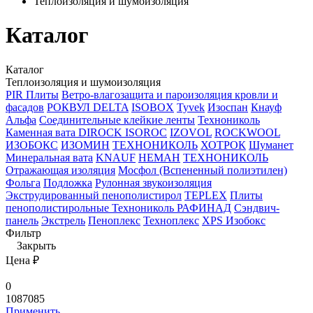
Теплоизоляция и шумоизоляция
Каталог
Каталог
Теплоизоляция и шумоизоляция
PIR Плиты
Ветро-влагозащита и пароизоляция кровли и
фасадов
РОКВУЛ
DELTA
ISOBOX
Tyvek
Изоспан
Кнауф
Альфа
Соединительные клейкие ленты
Технониколь
Каменная вата
DIROCK
ISOROC
IZOVOL
ROCKWOOL
ИЗОБОКС
ИЗОМИН
ТЕХНОНИКОЛЬ
ХОТРОК
Шуманет
Минеральная вата
KNAUF
НЕМАН
ТЕХНОНИКОЛЬ
Отражающая изоляция
Мосфол (Вспененный полиэтилен)
Фольга
Подложка
Рулонная звукоизоляция
Экструдированный пенополистирол
TEPLEX
Плиты
пенополистирольные Технониколь РАФИНАД
Сэндвич-
панель
Экстрель
Пеноплекс
Техноплекс
ХPS Изобокс
Фильтр
Закрыть
Цена ₽
0
1087085
Применить