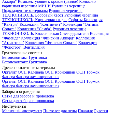
Аккорд"
Комплектующие к кровле (разное)
Коньково-
карнизная черепица
МИНИ Рулонная черепица
Подкладочные материалы
Рулонная черепица
ТЕХНОНИКОЛЬ, Бобровый хвост
Рулонная черепица
ТЕХНОНИКОЛЬ, Кирпичная кладка
Софиты
Коллекция
"Кантри"
Коллекция "Континент"
Коллекция "Оптима
Соната"
Коллекция "Самба"
Рулонная черепица
ТЕХНОНИКОЛЬ, Классическая
Снегодержатели
Коллекция
"Фазенда"
Коллекция "Финский Аккорд"
Коллекция
"Атлантика"
Коллекция "Финская Соната"
Коллекция
"Фокстрот"
Вентиляция
Грунтовочные составы
Бетоноконтакт
Грунтовка
Бетоноконтакт
Грунтовка
Древесно-плитные материалы
Оргалит
ОСП Калевала
ОСП Кроношпан
ОСП Торжок
Фанера
Фанера ламинированная
Оргалит
ОСП Калевала
ОСП Кроношпан
ОСП Торжок
Фанера
Фанера ламинированная
Заборы и ограждения
Сетка для забора и проволока
Сетка для забора и проволока
Инструменты
Малярный инструмент
Пистолет для пены
Правило
Рулетки