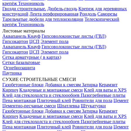
крепёж Технониколь
Гвозди строительные.
Дюбель-гвоздь
Крепеж для деревянных
конструкций
Лента перфорированная
Рондоль
Саморезы
Тарельчатые дюбели для теплоизоляции
Телескопический
крепёж Технониколь
Листовые материалы
Аквапанель Кнауф
Гипсоволокнистые листы (ГВЛ)
Гипсокартон
ЦСП
Элемент пола
Аквапанель Кнауф
Гипсоволокнистые листы (ГВЛ)
Гипсокартон
ЦСП
Элемент пола
Сетка арматурные ( в картах)
Сетки базальтовые
Огнебиозащита
Паутинка
СУХИЕ СТРОИТЕЛЬНЫЕ СМЕСИ
Газобетонные блоки
Добавки к смесям
Затирка
Керамзит
Кирпич
Кладочные и монтажные смеси
Клей для ваты и XPS
Клей для стеклохолста и стеклоообоев
Пазогребневые плиты
Пена монтажная
Плиточный клей
Ровнители для пола
Цемент
Цементно-песчаные смеси
Шпатлевка
Штукатурки
Газобетонные блоки
Добавки к смесям
Затирка
Керамзит
Кирпич
Кладочные и монтажные смеси
Клей для ваты и XPS
Клей для стеклохолста и стеклоообоев
Пазогребневые плиты
Пена монтажная
Плиточный клей
Ровнители для пола
Цемент