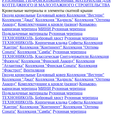
РУЛОННЫЕ ГИДРОИЗОЛЯЦИОННЫЕ МАТЕРИАЛЫ ДЛЯ
КОТТЕДЖНОГО И МАЛОЭТАЖНОГО СТРОИТЕЛЬСТВА
Кровельные материалы и элементы скатной крыши
Гвозди кровельные
Ендовный ковер
Коллекция "Вестерн"
Коллекция "Джаз"
Коллекция "Кадриль"
Коллекция "Оптима
Аккорд"
Комплектующие к кровле (разное)
Коньково-
карнизная черепица
МИНИ Рулонная черепица
Подкладочные материалы
Рулонная черепица
ТЕХНОНИКОЛЬ, Бобровый хвост
Рулонная черепица
ТЕХНОНИКОЛЬ, Кирпичная кладка
Софиты
Коллекция
"Кантри"
Коллекция "Континент"
Коллекция "Оптима
Соната"
Коллекция "Самба"
Рулонная черепица
ТЕХНОНИКОЛЬ, Классическая
Снегодержатели
Коллекция
"Фазенда"
Коллекция "Финский Аккорд"
Коллекция
"Атлантика"
Коллекция "Финская Соната"
Коллекция
"Фокстрот"
Вентиляция
Гвозди кровельные
Ендовный ковер
Коллекция "Вестерн"
Коллекция "Джаз"
Коллекция "Кадриль"
Коллекция "Оптима
Аккорд"
Комплектующие к кровле (разное)
Коньково-
карнизная черепица
МИНИ Рулонная черепица
Подкладочные материалы
Рулонная черепица
ТЕХНОНИКОЛЬ, Бобровый хвост
Рулонная черепица
ТЕХНОНИКОЛЬ, Кирпичная кладка
Софиты
Коллекция
"Кантри"
Коллекция "Континент"
Коллекция "Оптима
Соната"
Коллекция "Самба"
Рулонная черепица