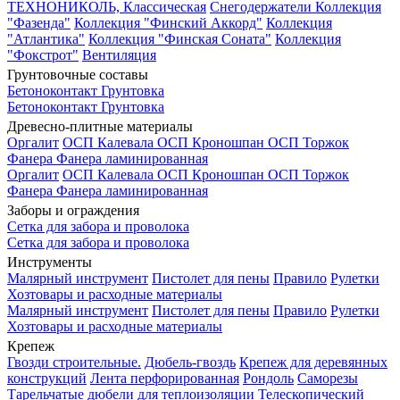
ТЕХНОНИКОЛЬ, Классическая
Снегодержатели
Коллекция
"Фазенда"
Коллекция "Финский Аккорд"
Коллекция
"Атлантика"
Коллекция "Финская Соната"
Коллекция
"Фокстрот"
Вентиляция
Грунтовочные составы
Бетоноконтакт
Грунтовка
Бетоноконтакт
Грунтовка
Древесно-плитные материалы
Оргалит
ОСП Калевала
ОСП Кроношпан
ОСП Торжок
Фанера
Фанера ламинированная
Оргалит
ОСП Калевала
ОСП Кроношпан
ОСП Торжок
Фанера
Фанера ламинированная
Заборы и ограждения
Сетка для забора и проволока
Сетка для забора и проволока
Инструменты
Малярный инструмент
Пистолет для пены
Правило
Рулетки
Хозтовары и расходные материалы
Малярный инструмент
Пистолет для пены
Правило
Рулетки
Хозтовары и расходные материалы
Крепеж
Гвозди строительные.
Дюбель-гвоздь
Крепеж для деревянных
конструкций
Лента перфорированная
Рондоль
Саморезы
Тарельчатые дюбели для теплоизоляции
Телескопический