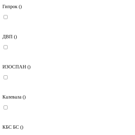
Гипрок
()
ДВП
()
ИЗОСПАН
()
Калевала
()
КБС БС
()