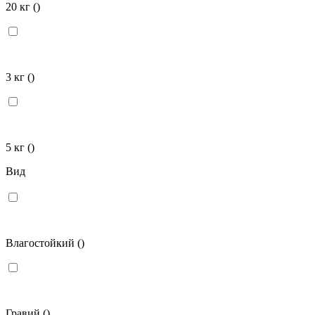
20 кг
()
3 кг
()
5 кг
()
Вид
Влагостойкий
()
Гравий
()