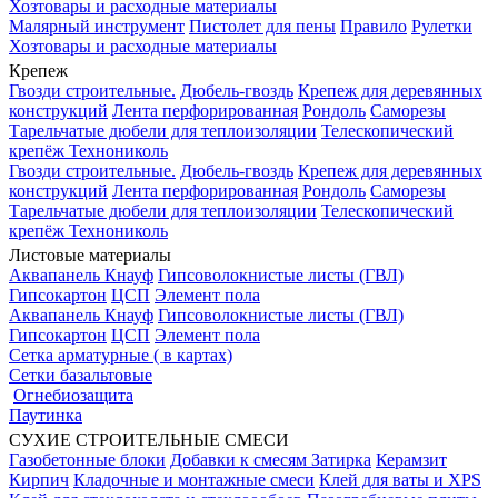
Хозтовары и расходные материалы
Малярный инструмент
Пистолет для пены
Правило
Рулетки
Хозтовары и расходные материалы
Крепеж
Гвозди строительные.
Дюбель-гвоздь
Крепеж для деревянных
конструкций
Лента перфорированная
Рондоль
Саморезы
Тарельчатые дюбели для теплоизоляции
Телескопический
крепёж Технониколь
Гвозди строительные.
Дюбель-гвоздь
Крепеж для деревянных
конструкций
Лента перфорированная
Рондоль
Саморезы
Тарельчатые дюбели для теплоизоляции
Телескопический
крепёж Технониколь
Листовые материалы
Аквапанель Кнауф
Гипсоволокнистые листы (ГВЛ)
Гипсокартон
ЦСП
Элемент пола
Аквапанель Кнауф
Гипсоволокнистые листы (ГВЛ)
Гипсокартон
ЦСП
Элемент пола
Сетка арматурные ( в картах)
Сетки базальтовые
Огнебиозащита
Паутинка
СУХИЕ СТРОИТЕЛЬНЫЕ СМЕСИ
Газобетонные блоки
Добавки к смесям
Затирка
Керамзит
Кирпич
Кладочные и монтажные смеси
Клей для ваты и XPS